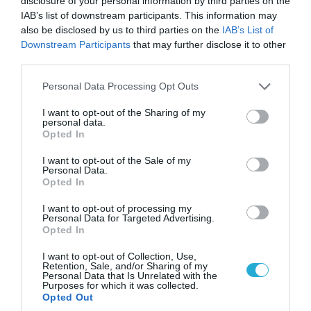
disclosure of your personal information by third parties on the
IAB’s list of downstream participants. This information may
also be disclosed by us to third parties on the
IAB’s List of
Downstream Participants
that may further disclose it to other
third parties.
Please note that this website/app uses one or more Google
Personal Data Processing Opt Outs
FOCUS ON
services and may gather and store information including but
not limited to your visit or usage behaviour. You may click to
I want to opt-out of the Sharing of my
personal data.
grant or deny consent to Google and its third-party tags to
Opted In
use your data for below specified purposes in below Google
consent section.
I want to opt-out of the Sale of my
Personal Data.
Opted In
I want to opt-out of processing my
Personal Data for Targeted Advertising.
Opted In
I want to opt-out of Collection, Use,
Retention, Sale, and/or Sharing of my
Personal Data that Is Unrelated with the
07.08.2026 | 15:02
Purposes for which it was collected.
Opted Out
TASS: Ρώσοι χάκερ αποκάλυψαν