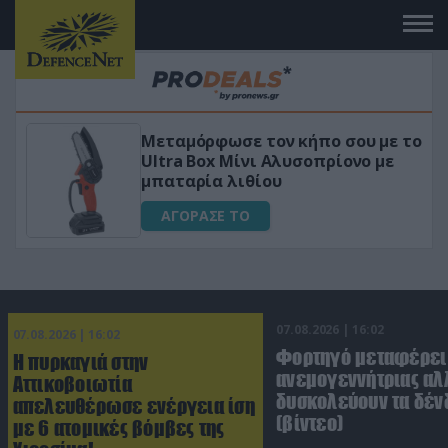
με το
«Μαγική» φόρμουλα τριβόλι + VIP
με
για αύξηση της λίμπιντο
ΑΓΟΡΑΣΕ ΤΟ
07.08.2026 | 16:02
07.08.2026 | 16:02
Φορτηγό μεταφέρει
Η πυρκαγιά στην
ανεμογεννήτριας αλ
Αττικοβοιωτία
δυσκολεύουν τα δέν
απελευθέρωσε ενέργεια ίση
(βίντεο)
με 6 ατομικές βόμβες της