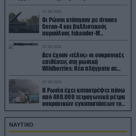
έδαφος!
07.08.2026
Οι Ρώσοι κτύπησαν με drones
Geran-4 και βαλλιστικούς
πυραύλους Iskander-M
ουκρανικό τρένο με στρατιωτικό
εξοπλισμό
07.08.2026
Δεν έχουν «τέλος» οι ουκρανικές
επιθέσεις στη ρωσική
Wildberries: Νέα πλήγματα σε
εγκαταστάσεις στα Ουράλια
07.08.2026
Η Ρωσία έχει καταστρέψει πάνω
από 400.000 τετραγωνικά μέτρα
ουκρανικών εγκαταστάσεων τον
Ιούλιο
ΝΑΥΤΙΚΟ