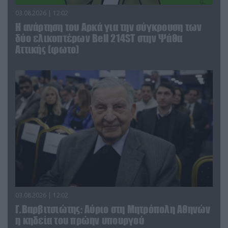
03.08.2026 | 12:02
Η ανάρτηση του Αρκά για την σύγκρουση των
δύο ελικοπτέρων Bell 214ST στην Ψάθα
Αττικής (φωτο)
03.08.2026 | 12:02
Γ.Βαρβιτσιώτης: Aύριο στη Μητρόπολη Αθηνών
η κηδεία του πρώην υπουργού