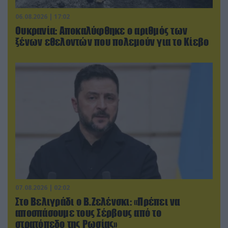
06.08.2026 | 17:02
Ουκρανία: Αποκαλύφθηκε ο αριθμός των
ξένων εθελοντών που πολεμούν για το Κίεβο
07.08.2026 | 02:02
Στο Βελιγράδι ο Β.Ζελένσκι: «Πρέπει να
αποσπάσουμε τους Σέρβους από το
στρατόπεδο της Ρωσίας»