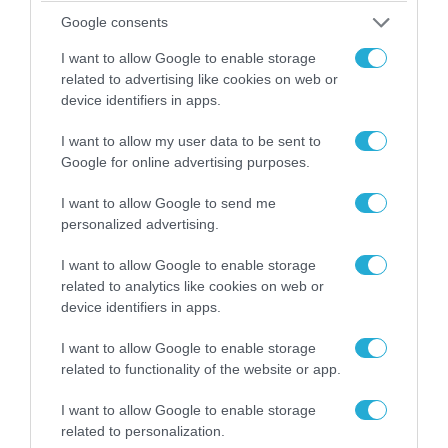
εμπλοκή του ΝΑΤΟ σε ουκρανικά
Google consents
πλήγματα σε στόχους στο ρωσικό
I want to allow Google to enable storage
έδαφος!
related to advertising like cookies on web or
07.08.2026
device identifiers in apps.
Οι Ρώσοι κτύπησαν με drones
Geran-4 και βαλλιστικούς
I want to allow my user data to be sent to
πυραύλους Iskander-M
Google for online advertising purposes.
ουκρανικό τρένο με
στρατιωτικό εξοπλισμό
I want to allow Google to send me
07.08.2026
personalized advertising.
Δεν έχουν «τέλος» οι
ουκρανικές επιθέσεις στη
I want to allow Google to enable storage
ρωσική Wildberries: Νέα
related to analytics like cookies on web or
πλήγματα σε εγκαταστάσεις στα
device identifiers in apps.
Ουράλια
07.08.2026
Αμερικανικές μυστικές
I want to allow Google to enable storage
υπηρεσίες: «Ο Β.Πούτιν μπορεί
related to functionality of the website or app.
να επιχειρήσει περιορισμένη
I want to allow Google to enable storage
στρατιωτική επιχείρηση στην
related to personalization.
Ευρώπη»
07.08.2026