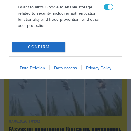
Η Ρωσία έχει καταστρέψει
I want to allow Google to enable storage
πάνω από 400.000
related to security, including authentication
τετραγωνικά μέτρα ουκρανικών
functionality and fraud prevention, and other
εγκαταστάσεων τον Ιούλιο
user protection.
POPULAR 24H
CONFIRM
Data Deletion
Data Access
Privacy Policy
07.08.2026 | 01:02
Ελέγχεται αμοντάριστο βίντεο της σύγκρουσης