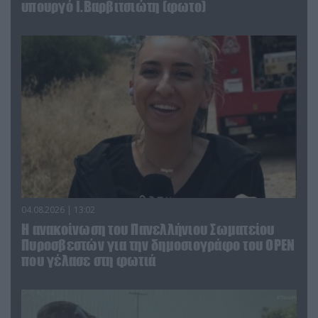
υπουργό Ι.Βαρβιτσιώτη (φωτο)
04.08.2026 | 13:02
Η ανακοίνωση του Πανελλήνιου Σωματείου
Πυροσβεστών για την δημοσιογράφο του OPEN
που γέλασε στη φωτιά