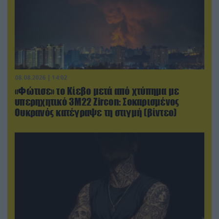
08.08.2026 | 14:02
«Φώτισε» το Κίεβο μετά από χτύπημα με
υπερηχητικό 3M22 Zircon: Σοκαρισμένος
Ουκρανός κατέγραψε τη στιγμή (βίντεο)