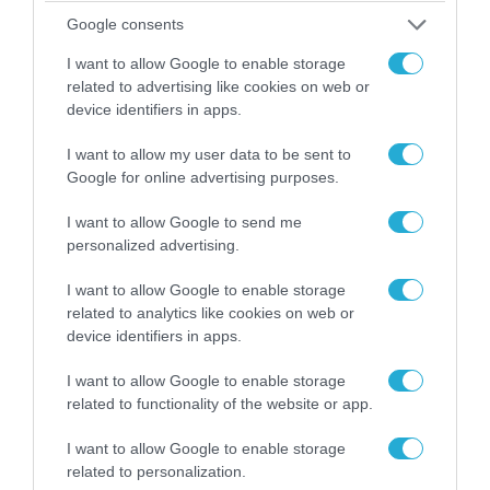
«Επιχείρηση ελεύθερα πεζοδρόμια» στην
Google consents
Αθήνα: Απομακρύνθηκαν παράνομα
I want to allow Google to enable storage
αντικείμενα από κοινόχρηστους χώρους
related to advertising like cookies on web or
device identifiers in apps.
I want to allow my user data to be sent to
Google for online advertising purposes.
I want to allow Google to send me
personalized advertising.
I want to allow Google to enable storage
related to analytics like cookies on web or
device identifiers in apps.
I want to allow Google to enable storage
06.08.2026 | 09:03
related to functionality of the website or app.
«Οι εντελώς αθώοι»: Η ανάρτηση του Αρκά για
τα ζώα που χάθηκαν στις πυρκαγιές της
I want to allow Google to enable storage
Αττικής (φωτο)
related to personalization.