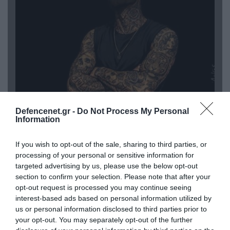
08.08.2026 | 09:02
Defencenet.gr -
Do Not Process My Personal
«Η απόλυτη τραγωδία»: Η «αιχμηρή» ανάρτηση
Information
του Αρκά για τα τατουάζ (φωτο)
If you wish to opt-out of the sale, sharing to third parties, or
processing of your personal or sensitive information for
targeted advertising by us, please use the below opt-out
section to confirm your selection. Please note that after your
opt-out request is processed you may continue seeing
interest-based ads based on personal information utilized by
us or personal information disclosed to third parties prior to
your opt-out. You may separately opt-out of the further