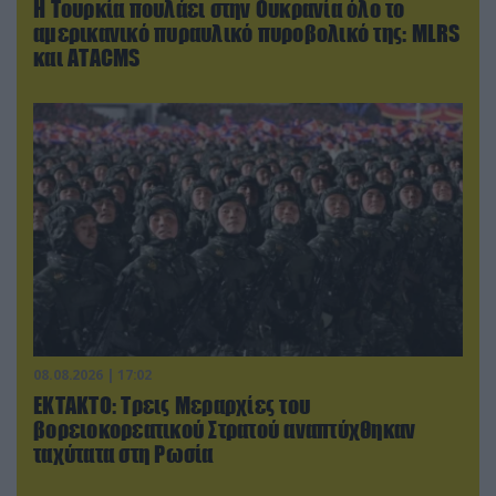
Η Τουρκία πουλάει στην Ουκρανία όλο το
αμερικανικό πυραυλικό πυροβολικό της: MLRS
και ΑΤΑCMS
08.08.2026 | 17:02
ΕΚΤΑΚΤΟ: Τρεις Μεραρχίες του
βορειοκορεατικού Στρατού αναπτύχθηκαν
ταχύτατα στη Ρωσία