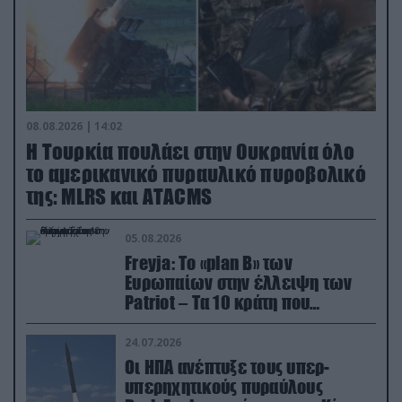
08.08.2026 | 14:02
Η Τουρκία πουλάει στην Ουκρανία όλο
το αμερικανικό πυραυλικό πυροβολικό
της: MLRS και ΑΤΑCMS
05.08.2026
Freyja: Το «plan Β» των
Ευρωπαίων στην έλλειψη των
Patriot – Τα 10 κράτη που
συμμετέχουν στο δίκτυο
συνεργασίας
24.07.2026
Οι ΗΠΑ ανέπτυξε τους υπερ-
υπερηχητικούς πυραύλους