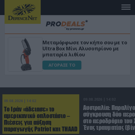
 το
«Μαγική» φόρμουλα τριβόλι + VIP
για αύξηση της λίμπιντο
ΑΓΟΡΑΣΕ ΤΟ
09.08.2026 | 14:02
09.08.2026 | 14:02
Αυστραλία: Παραλίγ
Το Ιράν «άδειασε» το
σύγκρουση δύο αε
αμερικανικό οπλοστάσιο –
στο αεροδρόμιο του 
Πιέσεις για αύξηση
Ένας τραυματίας (βίν
παραγωγής Patriot και THAAD