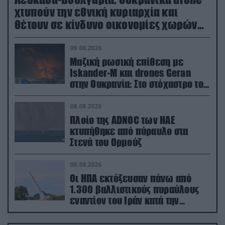
χτυπούν την εθνική κυριαρχία και
θέτουν σε κίνδυνο οικονομίες χωρών
του ΝΑΤΟ
09.08.2026
Μαζική ρωσική επίθεση με
Iskander-M και drones Geran
στην Ουκρανία: Στο στόχαστρο το
εργοστάσιο των Flamingo
08.08.2026
Πλοίο της ADNOC των ΗΑΕ
κτυπήθηκε από πύραυλο στα
Στενά του Ορμούζ
08.08.2026
Οι ΗΠΑ εκτόξευσαν πάνω από
1.300 βαλλιστικούς πυραύλους
εναντίον του Ιράν κατά την
διάρκεια του πολέμου