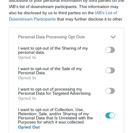
disclosure of your personal information by third parties on the
IAB’s list of downstream participants. This information may
also be disclosed by us to third parties on the
IAB’s List of
Downstream Participants
that may further disclose it to other
third parties.
07.08.2026 | 20:02
Ο Γιάννης Αλαφούζος «τέλειωσε» τον
Please note that this website/app uses one or more Google
Personal Data Processing Opt Outs
Κωνσταντίνο Ζούλα από τον ΣΚΑΪ – Ο λόγος της
services and may gather and store information including but
απομάκρυνσής του
not limited to your visit or usage behaviour. You may click to
I want to opt-out of the Sharing of my
personal data.
grant or deny consent to Google and its third-party tags to
Opted In
use your data for below specified purposes in below Google
consent section.
I want to opt-out of the Sale of my
Personal Data.
Opted In
I want to opt-out of processing my
Personal Data for Targeted Advertising.
Opted In
I want to opt-out of Collection, Use,
Retention, Sale, and/or Sharing of my
Personal Data that Is Unrelated with the
Purposes for which it was collected.
Opted Out
06.08.2026 | 14:02