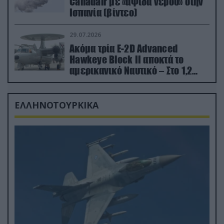
Canadair με «αψίδα νερού» στην
Ισπανία (βίντεο)
29.07.2026
Ακόμα τρία E-2D Advanced
Hawkeye Block II αποκτά το
αμερικανικό Ναυτικό – Στο 1,2
δισ.δολάρια το κόστος
ΕΛΛΗΝΟΤΟΥΡΚΙΚΑ