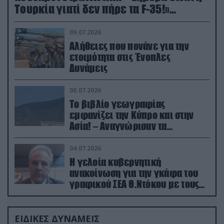
Τουρκία γιατί δεν πήρε τα F-35!»
(βίντεο)
09.07.2026
Αλήθειες που πονάνε για την
ετοιμότητα στις Ένοπλες
Δυνάμεις
08.07.2026
Το βιβλίο γεωγραφίας
εμφανίζει την Κύπρο και στην
Ασία! – Αναγνώρισαν τα
κατεχόμενα; (φωτο)
04.07.2026
Η γελοία κυβερνητική
ανακοίνωση για την γκάφα του
γραφικού ΣΕΑ Θ.Ντόκου με τους
Ρώσους φαρσέρ
ΕΙΔΙΚΕΣ ΔΥΝΑΜΕΙΣ