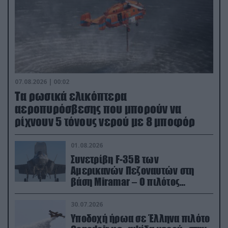
07.08.2026 | 00:02
Τα ρωσικά ελικόπτερα
αεροπυρόσβεσης που μπορούν να
ρίχνουν 5 τόνους νερού με 8 μποφόρ
01.08.2026
Συνετρίβη F-35B των
Αμερικανών Πεζοναυτών στη
βάση Miramar – Ο πιλότος
εκτινάχθηκε εγκαίρως
30.07.2026
Υποδοχή ήρωα σε Έλληνα πιλότο