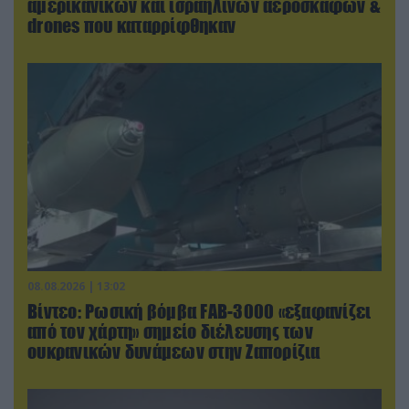
αμερικανικών και ισραηλινών αεροσκαφών &
drones που καταρρίφθηκαν
08.08.2026 | 13:02
Βίντεο: Ρωσική βόμβα FAB-3000 «εξαφανίζει
από τον χάρτη» σημείο διέλευσης των
ουκρανικών δυνάμεων στην Ζαπορίζια