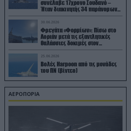
συνέλαβε 17χρονο Σουδανό –
Ήταν διακινητής 34 παράνομων
μεταναστών
30.06.2026
Φρεγάτα «Φορμίων»: Πίσω στο
Λοριάν μετά τις εξαντλητικές
θαλάσσιες δοκιμές στον
απαιτητικό Βισκαϊκό
25.06.2026
Βολές Harpoon από τις μονάδες
του ΠΝ (βίντεο)
ΑΕΡΟΠΟΡΙΑ