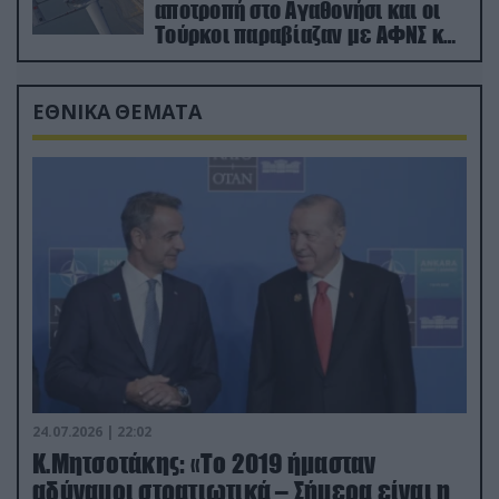
αποτροπή στο Αγαθονήσι και οι
Τούρκοι παραβίαζαν με ΑΦΝΣ και
drone
ΕΘΝΙΚΑ ΘΕΜΑΤΑ
24.07.2026 | 22:02
Κ.Μητσοτάκης: «Το 2019 ήμασταν
αδύναμοι στρατιωτικά – Σήμερα είναι η