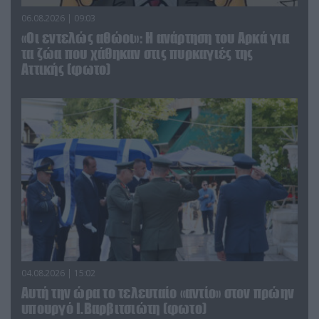
06.08.2026 | 09:03
«Οι εντελώς αθώοι»: Η ανάρτηση του Αρκά για
τα ζώα που χάθηκαν στις πυρκαγιές της
Αττικής (φωτο)
04.08.2026 | 15:02
Αυτή την ώρα το τελευταίο «αντίο» στον πρώην
υπουργό Ι.Βαρβιτσιώτη (φωτο)