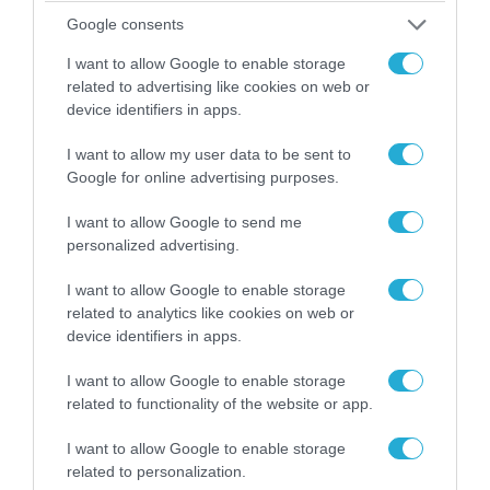
08.08.2026
Google consents
«Ελπίδα για τη Δημοκρατία»:
Καταγγελίες για «σπίλωση» από
I want to allow Google to enable storage
πρώην στέλεχος του κόμματος
related to advertising like cookies on web or
device identifiers in apps.
08.08.2026
I want to allow my user data to be sent to
Πολωνία: Κλιμακώνεται η
Google for online advertising purposes.
εχθρότητα κατά Ουκρανών – Η
τεράστια αύξηση σε επιθέσεις
I want to allow Google to send me
personalized advertising.
I want to allow Google to enable storage
POPULAR 24H
related to analytics like cookies on web or
device identifiers in apps.
I want to allow Google to enable storage
related to functionality of the website or app.
I want to allow Google to enable storage
related to personalization.