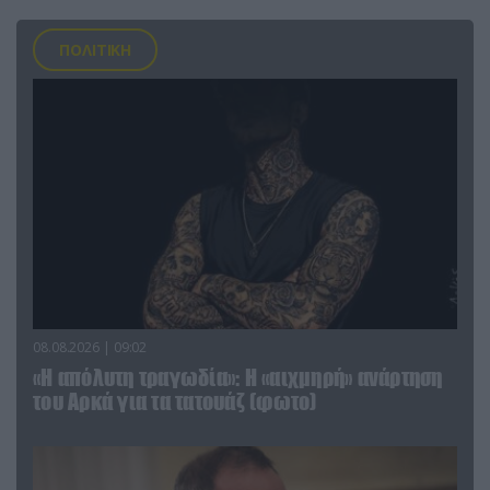
ΠΟΛΙΤΙΚΗ
08.08.2026 | 09:02
«Η απόλυτη τραγωδία»: Η «αιχμηρή» ανάρτηση
του Αρκά για τα τατουάζ (φωτο)