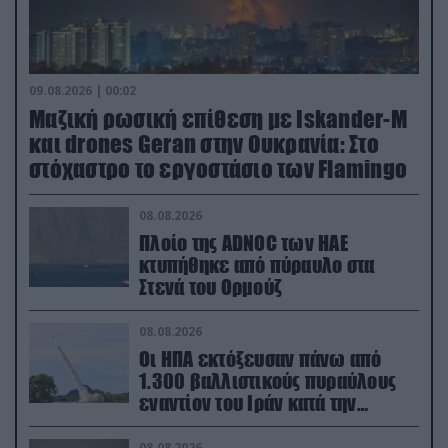
09.08.2026 | 00:02
Μαζική ρωσική επίθεση με Iskander-M
και drones Geran στην Ουκρανία: Στο
στόχαστρο το εργοστάσιο των Flamingo
08.08.2026
Πλοίο της ADNOC των ΗΑΕ
κτυπήθηκε από πύραυλο στα
Στενά του Ορμούζ
08.08.2026
Οι ΗΠΑ εκτόξευσαν πάνω από
1.300 βαλλιστικούς πυραύλους
εναντίον του Ιράν κατά την
διάρκεια του πολέμου
08.08.2026