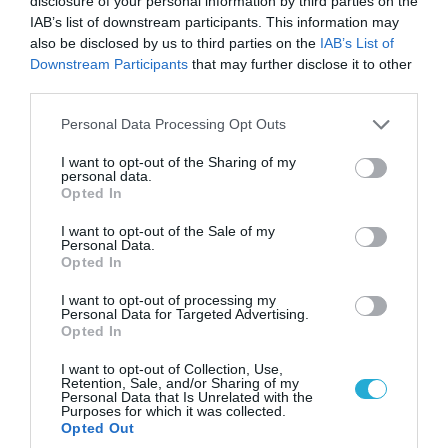
disclosure of your personal information by third parties on the
IAB’s list of downstream participants. This information may
also be disclosed by us to third parties on the
IAB’s List of
Downstream Participants
that may further disclose it to other
third parties.
Please note that this website/app uses one or more Google
09.08.2026 | 02:02
Personal Data Processing Opt Outs
services and may gather and store information including but
Ισραηλινές δυνάμεις εισήλθαν σε
not limited to your visit or usage behaviour. You may click to
I want to opt-out of the Sharing of my
χωριό του νότιου Λιβάνου
personal data.
grant or deny consent to Google and its third-party tags to
Opted In
use your data for below specified purposes in below Google
09.08.2026
consent section.
I want to opt-out of the Sale of my
Personal Data.
Τουρκία: Ζητά «μορατόριουμ»
Opted In
Ρωσίας και Ουκρανίας – «Η
αμυντική συμφωνία είναι ίδια
I want to opt-out of processing my
Personal Data for Targeted Advertising.
με το άρθρο 5 του ΝΑΤΟ» (upd)
Opted In
09.08.2026
Μαζική ρωσική επίθεση με
I want to opt-out of Collection, Use,
Retention, Sale, and/or Sharing of my
Iskander-M και drones Geran
Personal Data that Is Unrelated with the
στην Ουκρανία: Στο στόχαστρο το
Purposes for which it was collected.
Opted Out
εργοστάσιο των Flamingo