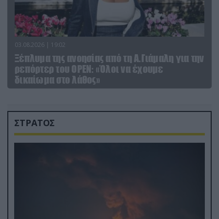
03.08.2026 | 19:02
Ξέπλυμα της ανοησίας από τη Α.Γιάμαλη για την
ρεπόρτερ του ΟΡΕΝ: «Όλοι να έχουμε
δικαίωμα στο λάθος»
ΣΤΡΑΤΟΣ