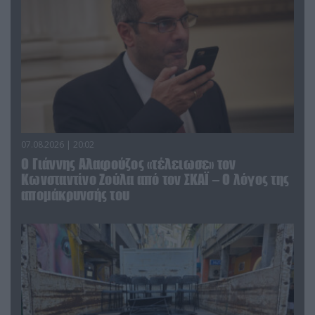
07.08.2026 | 20:02
Ο Γιάννης Αλαφούζος «τέλειωσε» τον
Κωνσταντίνο Ζούλα από τον ΣΚΑΪ – Ο λόγος της
απομάκρυνσής του