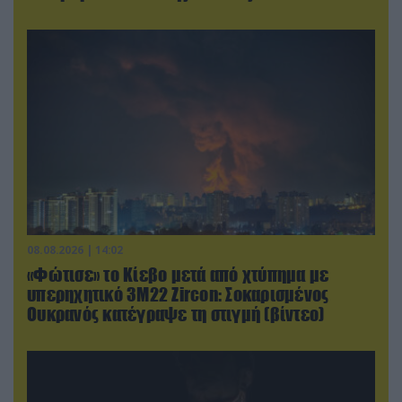
08.08.2026 | 14:02
«Φώτισε» το Κίεβο μετά από χτύπημα με
υπερηχητικό 3M22 Zircon: Σοκαρισμένος
Ουκρανός κατέγραψε τη στιγμή (βίντεο)