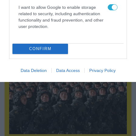
I want to allow Google to enable storage
related to security, including authentication
functionality and fraud prevention, and other
user protection.
08.08.2026 | 14:02
Η Τουρκία πουλάει στην Ουκρανία όλο το
αμερικανικό πυραυλικό πυροβολικό της: MLRS
CONFIRM
και ΑΤΑCMS
Data Deletion
Data Access
Privacy Policy