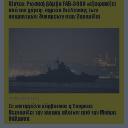
Βίντεο: Ρωσική βόμβα FAB-3000 «εξαφανίζει
από τον χάρτη» σημείο διέλευσης των
ουκρανικών δυνάμεων στην Ζαπορίζια
08.08.2026 | 17:02
Σε «αναμμένα κάρβουνα» η Τουρκία:
Περιορίζει την κίνηση πλοίων από την Μαύρη
Θάλασσα