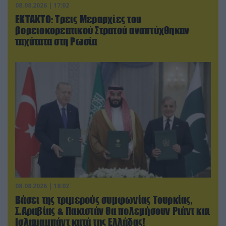
08.08.2026 | 17:02
ΕΚΤΑΚΤΟ: Τρεις Μεραρχίες του
βορειοκορεατικού Στρατού αναπτύχθηκαν
ταχύτατα στη Ρωσία
08.08.2026 | 18:02
Βάσει της τριμερούς συμφωνίας Τουρκίας,
Σ.Αραβίας & Πακιστάν θα πολεμήσουν Ριάντ και
Ισλαμαμπάντ κατά της Ελλάδας!