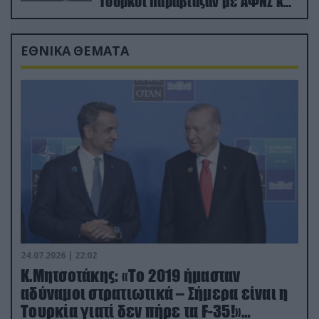
Τούρκοι παραβίαζαν με ΑΦΝΣ και
drone
ΕΘΝΙΚΑ ΘΕΜΑΤΑ
24.07.2026 | 22:02
Κ.Μητσοτάκης: «Το 2019 ήμασταν
αδύναμοι στρατιωτικά – Σήμερα είναι η
Τουρκία γιατί δεν πήρε τα F-35!»