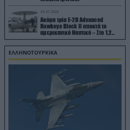
29.07.2026
Ακόμα τρία E-2D Advanced
Hawkeye Block II αποκτά το
αμερικανικό Ναυτικό – Στο 1,2
δισ.δολάρια το κόστος
ΕΛΛΗΝΟΤΟΥΡΚΙΚΑ