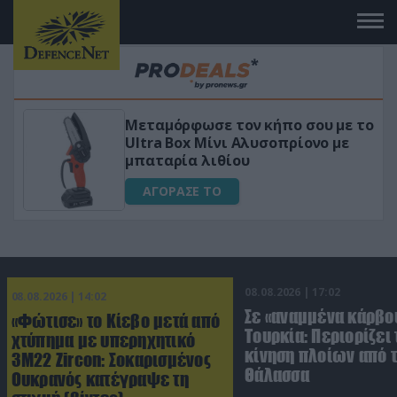
ου με το
«Μαγική» φόρμουλα τριβόλι + 
νο με
για αύξηση της λίμπιντο
ΑΓΟΡΑΣΕ ΤΟ
08.08.2026 | 17:02
08.08.2026 | 14:02
Σε «αναμμένα κάρβο
«Φώτισε» το Κίεβο μετά από
Τουρκία: Περιορίζει 
χτύπημα με υπερηχητικό
κίνηση πλοίων από 
3M22 Zircon: Σοκαρισμένος
Θάλασσα
Ουκρανός κατέγραψε τη