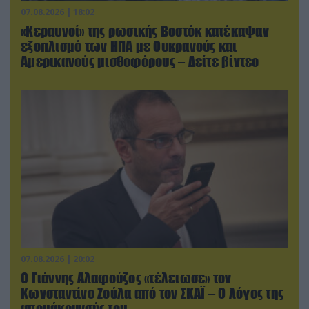
07.08.2026 | 18:02
«Κεραυνοί» της ρωσικής Βοστόκ κατέκαψαν
εξοπλισμό των ΗΠΑ με Ουκρανούς και
Αμερικανούς μισθοφόρους – Δείτε βίντεο
07.08.2026 | 20:02
Ο Γιάννης Αλαφούζος «τέλειωσε» τον
Κωνσταντίνο Ζούλα από τον ΣΚΑΪ – Ο λόγος της
απομάκρυνσής του