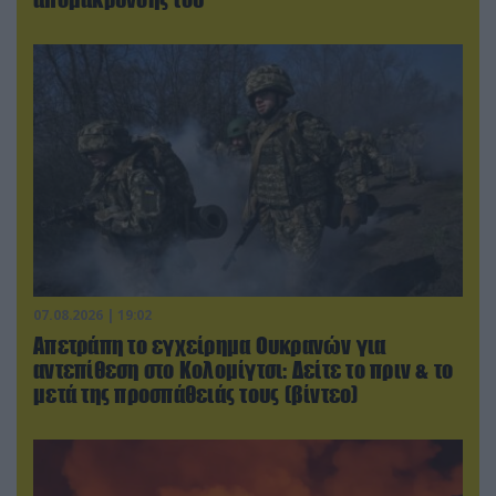
07.08.2026 | 19:02
Απετράπη το εγχείρημα Ουκρανών για
αντεπίθεση στο Κολομίγτσι: Δείτε το πριν & το
μετά της προσπάθειάς τους (βίντεο)