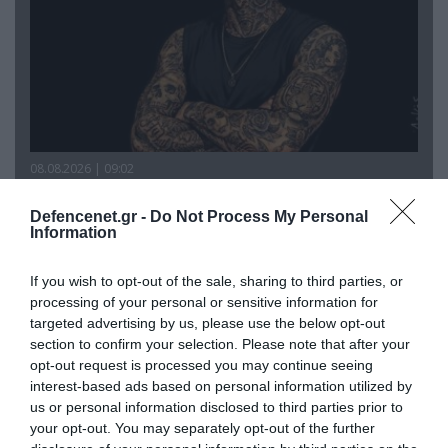
08.08.2026 | 09:02
«Η απόλυτη τραγωδία»: Η «αιχμηρή» ανάρτηση
του Αρκά για τα τατουάζ (φωτο)
Defencenet.gr -
Do Not Process My Personal
Information
If you wish to opt-out of the sale, sharing to third parties, or
processing of your personal or sensitive information for
targeted advertising by us, please use the below opt-out
section to confirm your selection. Please note that after your
opt-out request is processed you may continue seeing
interest-based ads based on personal information utilized by
us or personal information disclosed to third parties prior to
your opt-out. You may separately opt-out of the further