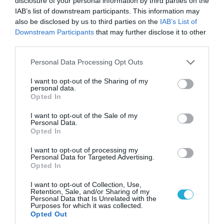
disclosure of your personal information by third parties on the
IAB’s list of downstream participants. This information may
also be disclosed by us to third parties on the
IAB’s List of
07.08.2026 | 20:02
Downstream Participants
that may further disclose it to other
Ο Γιάννης Αλαφούζος «τέλειωσε» τον
third parties.
Κωνσταντίνο Ζούλα από τον ΣΚΑΪ – Ο λόγος της
Please note that this website/app uses one or more Google
Personal Data Processing Opt Outs
απομάκρυνσής του
services and may gather and store information including but
not limited to your visit or usage behaviour. You may click to
I want to opt-out of the Sharing of my
personal data.
grant or deny consent to Google and its third-party tags to
Opted In
use your data for below specified purposes in below Google
consent section.
I want to opt-out of the Sale of my
Personal Data.
Opted In
I want to opt-out of processing my
Personal Data for Targeted Advertising.
Opted In
I want to opt-out of Collection, Use,
Retention, Sale, and/or Sharing of my
Personal Data that Is Unrelated with the
Purposes for which it was collected.
06.08.2026 | 14:02
Opted Out
«Επιχείρηση ελεύθερα πεζοδρόμια» στην