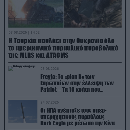
08.08.2026 | 14:02
Η Τουρκία πουλάει στην Ουκρανία όλο
το αμερικανικό πυραυλικό πυροβολικό
της: MLRS και ΑΤΑCMS
05.08.2026
Freyja: Το «plan Β» των
Ευρωπαίων στην έλλειψη των
Patriot – Τα 10 κράτη που
συμμετέχουν στο δίκτυο
συνεργασίας
24.07.2026
Οι ΗΠΑ ανέπτυξε τους υπερ-
υπερηχητικούς πυραύλους
Dark Eagle με μέτωπο την Κίνα