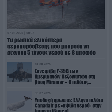
07.08.2026 | 00:02
Τα ρωσικά ελικόπτερα
αεροπυρόσβεσης που μπορούν να
ρίχνουν 5 τόνους νερού με 8 μποφόρ
01.08.2026
Συνετρίβη F-35B των
Αμερικανών Πεζοναυτών στη
βάση Miramar – Ο πιλότος
εκτινάχθηκε εγκαίρως
30.07.2026
Υποδοχή ήρωα σε Έλληνα πιλότο
Canadair με «αψίδα νερού» στην
Ισπανία (βίντεο)