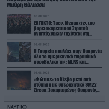
Μαύρη Θάλασσα
08.08.2026
ΕΚΤΑΚΤΟ: Τρεις Μεραρχίες του
βορειοκορεατικού Στρατού
αναπτύχθηκαν ταχύτατα στη
Ρωσία
08.08.2026
Η Τουρκία πουλάει στην Ουκρανία
όλο το αμερικανικό πυραυλικό
πυροβολικό της: MLRS και
ΑΤΑCMS
08.08.2026
«Φώτισε» το Κίεβο μετά από
χτύπημα με υπερηχητικό 3M22
Zircon: Σοκαρισμένος Ουκρανός
κατέγραψε τη στιγμή (βίντεο)
ΝΑΥΤΙΚΟ