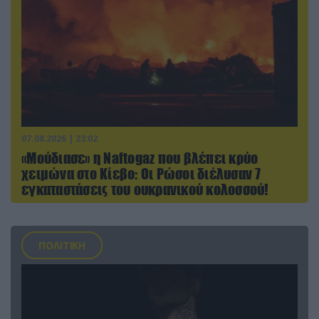
07.08.2026 | 23:02
«Μούδιασε» η Naftogaz που βλέπει κρύο
χειμώνα στο Κίεβο: Οι Ρώσοι διέλυσαν 7
εγκαταστάσεις του ουκρανικού κολοσσού!
ΠΟΛΙΤΙΚΗ