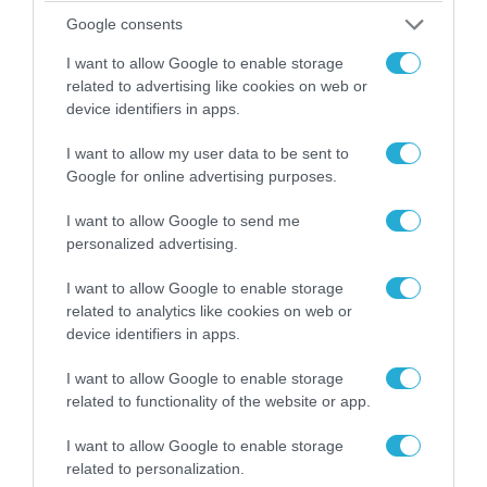
Αθήνα: Απομακρύνθηκαν παράνομα
Google consents
αντικείμενα από κοινόχρηστους χώρους
I want to allow Google to enable storage
related to advertising like cookies on web or
device identifiers in apps.
I want to allow my user data to be sent to
Google for online advertising purposes.
I want to allow Google to send me
personalized advertising.
I want to allow Google to enable storage
related to analytics like cookies on web or
device identifiers in apps.
06.08.2026 | 09:03
I want to allow Google to enable storage
«Οι εντελώς αθώοι»: Η ανάρτηση του Αρκά για
related to functionality of the website or app.
τα ζώα που χάθηκαν στις πυρκαγιές της
Αττικής (φωτο)
I want to allow Google to enable storage
related to personalization.