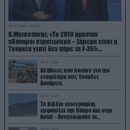
24.07.2026 | 22:02
Κ.Μητσοτάκης: «Το 2019 ήμασταν
αδύναμοι στρατιωτικά – Σήμερα είναι η
Τουρκία γιατί δεν πήρε τα F-35!»
(βίντεο)
09.07.2026
Αλήθειες που πονάνε για την
ετοιμότητα στις Ένοπλες
Δυνάμεις
08.07.2026
Το βιβλίο γεωγραφίας
εμφανίζει την Κύπρο και στην
Ασία! – Αναγνώρισαν τα
κατεχόμενα; (φωτο)
04.07.2026