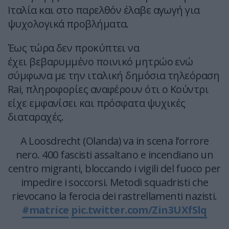
Ιταλία και στο παρελθόν έλαβε αγωγή για
ψυχολογικά προβλήματα.
Έως τώρα δεν προκύπτει να
έχει βεβαρυμμένο ποινικό μητρώο ενώ
σύμφωνα με την ιταλική δημόσια τηλεόραση
Rai, πληροφορίες αναφέρουν ότι ο Kούντρι
είχε εμφανίσει και πρόσφατα ψυχικές
διαταραχές.
A Loosdrecht (Olanda) va in scena l’orrore
nero. 400 fascisti assaltano e incendiano un
centro migranti, bloccando i vigili del fuoco per
impedire i soccorsi. Metodi squadristi che
rievocano la ferocia dei rastrellamenti nazisti.
#matrice
pic.twitter.com/Zin3UXfSlq