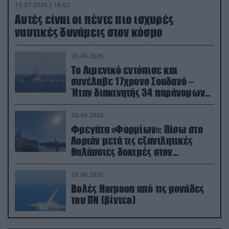
15.07.2026 | 16:03
Aυτές είναι οι πέντε πιο ισχυρές
ναυτικές δυνάμεις στον κόσμο
30.06.2026
Το Λιμενικό εντόπισε και
συνέλαβε 17χρονο Σουδανό –
Ήταν διακινητής 34 παράνομων
μεταναστών
30.06.2026
Φρεγάτα «Φορμίων»: Πίσω στο
Λοριάν μετά τις εξαντλητικές
θαλάσσιες δοκιμές στον
απαιτητικό Βισκαϊκό
25.06.2026
Βολές Harpoon από τις μονάδες
του ΠΝ (βίντεο)