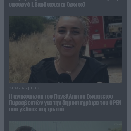
υπουργό Ι.Βαρβιτσιώτη (φωτο)
04.08.2026 | 13:02
Η ανακοίνωση του Πανελλήνιου Σωματείου
Πυροσβεστών για την δημοσιογράφο του OPEN
που γέλασε στη φωτιά