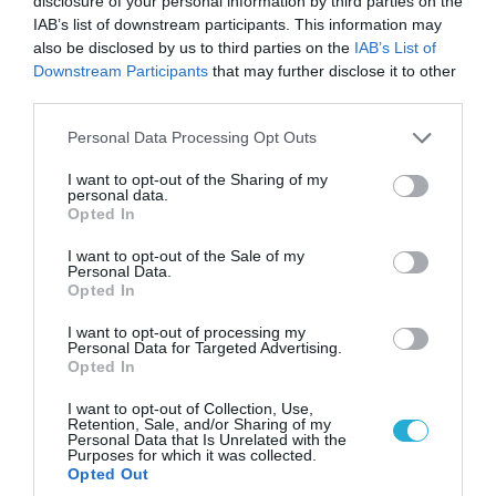
disclosure of your personal information by third parties on the
08.08.2026 | 13:02
IAB’s list of downstream participants. This information may
Βίντεο: Ρωσική βόμβα FAB-3000 «εξαφανίζει
also be disclosed by us to third parties on the
IAB’s List of
από τον χάρτη» σημείο διέλευσης των
Downstream Participants
that may further disclose it to other
ουκρανικών δυνάμεων στην Ζαπορίζια
third parties.
Please note that this website/app uses one or more Google
Personal Data Processing Opt Outs
services and may gather and store information including but
not limited to your visit or usage behaviour. You may click to
I want to opt-out of the Sharing of my
personal data.
grant or deny consent to Google and its third-party tags to
Opted In
use your data for below specified purposes in below Google
consent section.
I want to opt-out of the Sale of my
Personal Data.
Opted In
I want to opt-out of processing my
Personal Data for Targeted Advertising.
Opted In
I want to opt-out of Collection, Use,
08.08.2026 | 17:02
Retention, Sale, and/or Sharing of my
Personal Data that Is Unrelated with the
Σε «αναμμένα κάρβουνα» η Τουρκία:
Purposes for which it was collected.
Περιορίζει την κίνηση πλοίων από την Μαύρη
Opted Out
Θάλασσα