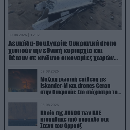
09.08.2026 | 12:02
Λευκάδα-Βουλγαρία: Ουκρανικά drone
χτυπούν την εθνική κυριαρχία και
θέτουν σε κίνδυνο οικονομίες χωρών
του ΝΑΤΟ
09.08.2026
Μαζική ρωσική επίθεση με
Iskander-M και drones Geran
στην Ουκρανία: Στο στόχαστρο το
εργοστάσιο των Flamingo
08.08.2026
Πλοίο της ADNOC των ΗΑΕ
κτυπήθηκε από πύραυλο στα
Στενά του Ορμούζ