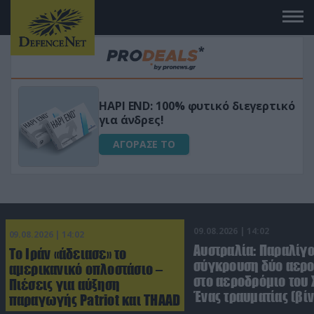
Μεταμόρφωσε τον κήπο σου με το
ικό
Ultra Box Μίνι Αλυσοπρίονο με
μπαταρία λιθίου
ΑΓΟΡΑΣΕ ΤΟ
09.08.2026 | 14:02
09.08.2026 | 14:02
Αυστραλία: Παραλίγ
Το Ιράν «άδειασε» το
σύγκρουση δύο αε
αμερικανικό οπλοστάσιο –
στο αεροδρόμιο του 
Πιέσεις για αύξηση
Ένας τραυματίας (βίν
παραγωγής Patriot και THAAD