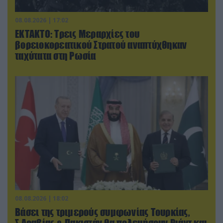
08.08.2026 | 17:02
ΕΚΤΑΚΤΟ: Τρεις Μεραρχίες του
βορειοκορεατικού Στρατού αναπτύχθηκαν
ταχύτατα στη Ρωσία
08.08.2026 | 18:02
Βάσει της τριμερούς συμφωνίας Τουρκίας,
Σ.Αραβίας & Πακιστάν θα πολεμήσουν Ριάντ και