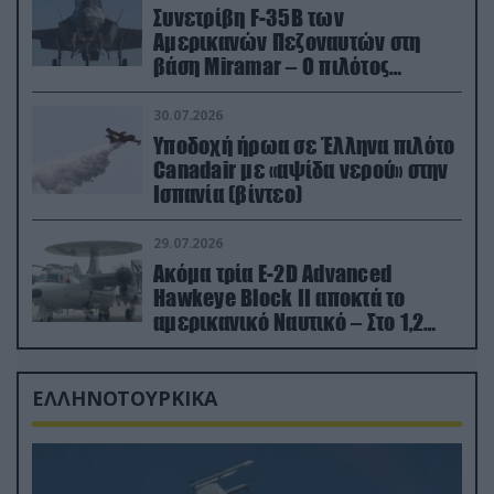
Συνετρίβη F-35B των
Αμερικανών Πεζοναυτών στη
βάση Miramar – Ο πιλότος
εκτινάχθηκε εγκαίρως
30.07.2026
Υποδοχή ήρωα σε Έλληνα πιλότο
Canadair με «αψίδα νερού» στην
Ισπανία (βίντεο)
29.07.2026
Ακόμα τρία E-2D Advanced
Hawkeye Block II αποκτά το
αμερικανικό Ναυτικό – Στο 1,2
δισ.δολάρια το κόστος
ΕΛΛΗΝΟΤΟΥΡΚΙΚΑ