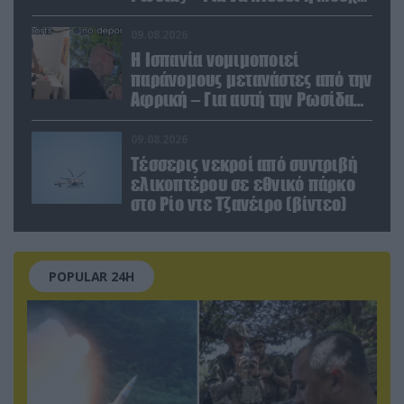
το Ιράν;
09.08.2026
Η Ισπανία νομιμοποιεί
παράνομους μετανάστες από την
Αφρική – Για αυτή την Ρωσίδα
όμως επέλεξαν την απέλαση
09.08.2026
Τέσσερις νεκροί από συντριβή
ελικοπτέρου σε εθνικό πάρκο
στο Ρίο ντε Τζανέιρο (βίντεο)
POPULAR 24H