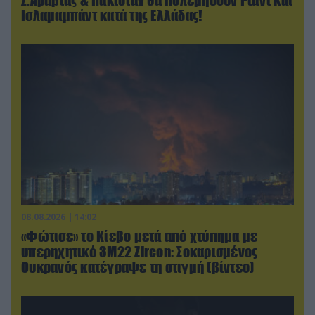
Ισλαμαμπάντ κατά της Ελλάδας!
08.08.2026 | 14:02
«Φώτισε» το Κίεβο μετά από χτύπημα με
υπερηχητικό 3M22 Zircon: Σοκαρισμένος
Ουκρανός κατέγραψε τη στιγμή (βίντεο)