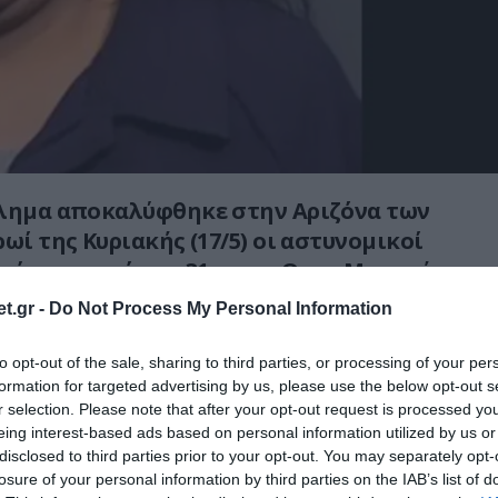
κλημα αποκαλύφθηκε στην Αριζόνα των
ωί της Κυριακής (17/5) οι αστυνομικοί
φώνημα από την 31χρονη Οκρα Μανακάγια
 ομολόγησε ότι: «σκότωσα τον 17 μηνών
t.gr -
Do Not Process My Personal Information
to opt-out of the sale, sharing to third parties, or processing of your per
ικοί πήγαν στο δωμάτιο ξενοδοχείου που
formation for targeted advertising by us, please use the below opt-out s
 31χρονη,
βρήκαν την άψυχη σορό του
r selection. Please note that after your opt-out request is processed y
eing interest-based ads based on personal information utilized by us or
 μέσα σε έναν… καταψύκτη!
disclosed to third parties prior to your opt-out. You may separately opt-
losure of your personal information by third parties on the IAB’s list of
ικογραφία σε βάρος της 31χρονης,
η σορός