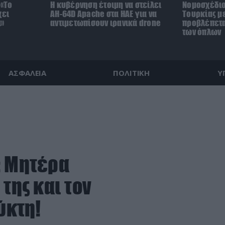
 «Το
Η κυβέρνηση έτοιμη να στείλει
Νομοσχέδιο
χει
AH-64D Apache στα ΗΑΕ για να
Τουρκίας με
α»
αντιμετωπίσουν ιρανικά drone
προβλέπετα
των όπλων
ΑΣΦΑΛΕΙΑ
ΠΟΛΙΤΙΚΗ
Υ
: Μητέρα
της και τον
ύκτη!