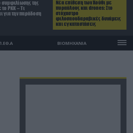
Νέα επίθεση των Χούθι με
 συμφιλίωσης της
πυραύλους και drones: Στο
 το ΡΚΚ – Τι
στόχαστρο
ι για την παράδοση
φιλοσαουδαραβικές δυνάμεις
και εγκαταστάσεις
Π.ΕΘ.Α
ΒΙΟΜΗΧΑΝΙΑ