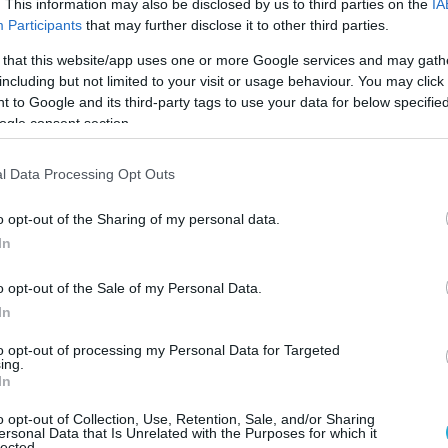
. This information may also be disclosed by us to third parties on the
IA
έθηκε τυλιγμένη σε μια κουβέρτα,
Participants
that may further disclose it to other third parties.
λαστικό, κολλημένη με ταινία μέσα σε
 that this website/app uses one or more Google services and may gath
ουτί στον καταψύκτη του δωματίου του
including but not limited to your visit or usage behaviour. You may click 
ς.
 to Google and its third-party tags to use your data for below specifi
ogle consent section.
ιατροδικαστή ήταν ότι το κορμάκι του 17
l Data Processing Opt Outs
βρισκόταν στον καταψύκτη
για δύο
o opt-out of the Sharing of my personal data.
In
ο, δε, βρέθηκαν και τα άλλα δύο παιδιά
λικίας 9 και 7 ετών, τα οποία ευτυχώς δεν
o opt-out of the Sale of my Personal Data.
ραυματισμό.
In
αστυνομικούς η Μανακάγια φέρεται να είπε
to opt-out of processing my Personal Data for Targeted
ing.
εί»
στις 29 Απριλίου και πέταξε στην κούνια
In
 γκρίνιαζε και έκλαιγε.
o opt-out of Collection, Use, Retention, Sale, and/or Sharing
ersonal Data that Is Unrelated with the Purposes for which it
lected.