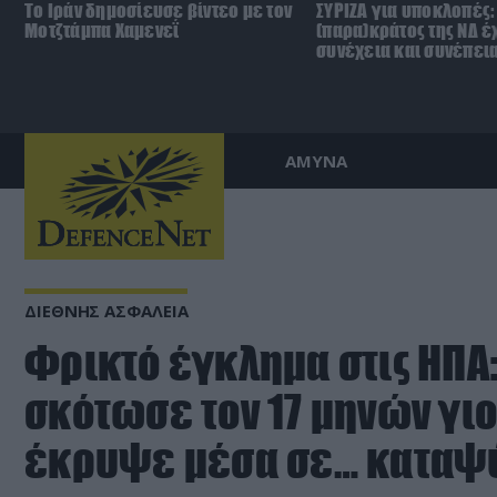
Το Ιράν δημοσίευσε βίντεο με τον
ΣΥΡΙΖΑ για υποκλοπές:
Μοτζτάμπα Χαμενεΐ
(παρα)κράτος της ΝΔ έ
συνέχεια και συνέπει
ΑΜΥΝΑ
ΔΙΕΘΝΗΣ ΑΣΦΑΛΕΙΑ
Φρικτό έγκλημα στις ΗΠΑ
σκότωσε τον 17 μηνών γιο 
έκρυψε μέσα σε… καταψ