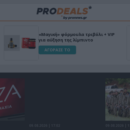
Μεταμόρφωσε τον κ
φυτικό διεγερτικό
Ultra Box Μίνι Αλυ
μπαταρία λιθίου
ΑΓΟΡΑΣΕ ΤΟ
09.08.2026 | 17:02
09.08.2026 | 1