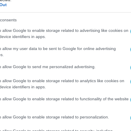
ης, ότι το αγοράκι δεν
«συμπεριφερόταν σαν
Out
 άρχισε να κάνει εμετό, σταμάτησε να τρώει
ύναμο και χλωμό.
consents
 στη δικογραφία, μια ημέρα μετά το μικρό
o allow Google to enable storage related to advertising like cookies on
evice identifiers in apps.
υρετό με την 31χρονη, η οποία έχει μακρύ
 να αποφασίζει να μην το πάει σε νοσοκομείο
o allow my user data to be sent to Google for online advertising
ι κάποιο μέλος της οικογένειας, φοβούμενη
s.
ε μπελάδες.
to allow Google to send me personalized advertising.
αφία, όταν η 31χρονη εξέτασε στη
o allow Google to enable storage related to analytics like cookies on
ιδί το βρήκε αναίσθητο, ξαπλωμένο
evice identifiers in apps.
λειστά μάτια και αφού δεν ξύπναγε με το
o allow Google to enable storage related to functionality of the website
χρησιμοποίησε, το τύλιξε και το έκρυψε
η.
o allow Google to enable storage related to personalization.
 της η Μανακάγια φέρεται να είπε στους
τι
«τα έκανα σκ…
» και ότι ο γιος της δεν άξιζε
o allow Google to enable storage related to security, including