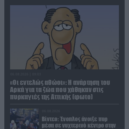
06.08.2026 | 09:03
«Οι εντελώς αθώοι»: Η ανάρτηση του
Αρκά για τα ζώα που χάθηκαν στις
πυρκαγιές της Αττικής (φωτο)
06.08.2026
Βίντεο: Ένοπλος άνοιξε πυρ
μέσα σε νυχτερινό κέντρο στην