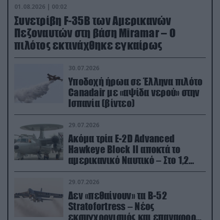
01.08.2026 | 00:02
Συνετρίβη F-35B των Αμερικανών
Πεζοναυτών στη βάση Miramar – Ο
πιλότος εκτινάχθηκε εγκαίρως
30.07.2026
Υποδοχή ήρωα σε Έλληνα πιλότο
Canadair με «αψίδα νερού» στην
Ισπανία (βίντεο)
29.07.2026
Ακόμα τρία E-2D Advanced
Hawkeye Block II αποκτά το
αμερικανικό Ναυτικό – Στο 1,2
δισ.δολάρια το κόστος
29.07.2026
Δεν «πεθαίνουν» τα Β-52
Stratofortress – Νέος
εκσυγχρονισμός και επαναφορά