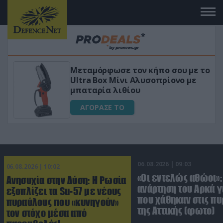
πο σου με το
«Μαγική» φόρμουλα τριβόλι
πρίονο με
για αύξηση της λίμπιντο
ΑΓΟΡΑΣΕ ΤΟ
06.08.2026 | 09:03
06.08.2026 | 10:02
«Οι εντελώς αθώοι»:
Ανησυχία στην Δύση: H Ρωσία
ανάρτηση του Αρκά γ
εξοπλίζει τα Su-57 με νέους
που χάθηκαν στις πυ
πυραύλους που «κυνηγούν»
της Αττικής (φωτο)
τον στόχο μέσα από