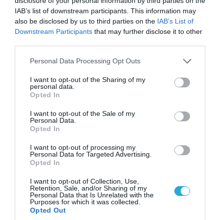
disclosure of your personal information by third parties on the
IAB’s list of downstream participants. This information may
also be disclosed by us to third parties on the
IAB’s List of
Downstream Participants
that may further disclose it to other
06.08.2026 | 09:03
third parties.
«Οι εντελώς αθώοι»: Η ανάρτηση του Αρκά για
Please note that this website/app uses one or more Google
τα ζώα που χάθηκαν στις πυρκαγιές της
Personal Data Processing Opt Outs
services and may gather and store information including but
Αττικής (φωτο)
not limited to your visit or usage behaviour. You may click to
I want to opt-out of the Sharing of my
personal data.
grant or deny consent to Google and its third-party tags to
Opted In
use your data for below specified purposes in below Google
consent section.
I want to opt-out of the Sale of my
Personal Data.
Opted In
I want to opt-out of processing my
Personal Data for Targeted Advertising.
Opted In
I want to opt-out of Collection, Use,
Retention, Sale, and/or Sharing of my
Personal Data that Is Unrelated with the
Purposes for which it was collected.
Opted Out
04.08.2026 | 15:02