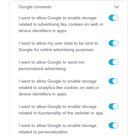
Αυτή την ώρα το τελευταίο «αντίο» στον πρώην
Google consents
υπουργό Ι.Βαρβιτσιώτη (φωτο)
I want to allow Google to enable storage
related to advertising like cookies on web or
device identifiers in apps.
I want to allow my user data to be sent to
Google for online advertising purposes.
I want to allow Google to send me
personalized advertising.
I want to allow Google to enable storage
related to analytics like cookies on web or
device identifiers in apps.
04.08.2026 | 13:02
Η ανακοίνωση του Πανελλήνιου Σωματείου
I want to allow Google to enable storage
Πυροσβεστών για την δημοσιογράφο του OPEN
related to functionality of the website or app.
που γέλασε στη φωτιά
I want to allow Google to enable storage
related to personalization.