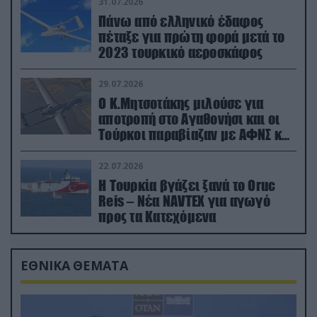
31.07.2026
Πάνω από ελληνικό έδαφος
πέταξε για πρώτη φορά μετά το
2023 τουρκικό αεροσκάφος
29.07.2026
Ο Κ.Μητσοτάκης μιλούσε για
αποτροπή στο Αγαθονήσι και οι
Τούρκοι παραβίαζαν με ΑΦΝΣ και
drone
22.07.2026
Η Τουρκία βγάζει ξανά το Oruc
Reis – Νέα NAVTEX για αγωγό
προς τα Κατεχόμενα
ΕΘΝΙΚΑ ΘΕΜΑΤΑ