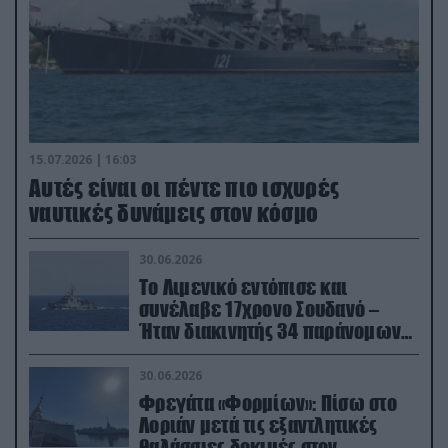
15.07.2026 | 16:03
Aυτές είναι οι πέντε πιο ισχυρές
ναυτικές δυνάμεις στον κόσμο
30.06.2026
Το Λιμενικό εντόπισε και
συνέλαβε 17χρονο Σουδανό –
Ήταν διακινητής 34 παράνομων
μεταναστών
30.06.2026
Φρεγάτα «Φορμίων»: Πίσω στο
Λοριάν μετά τις εξαντλητικές
θαλάσσιες δοκιμές στον