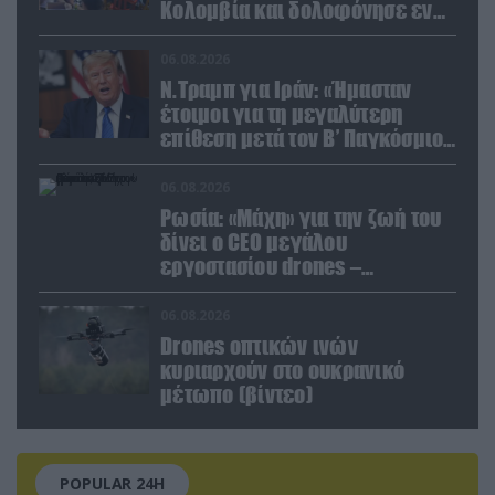
Κολομβία και δολοφόνησε εν
ψυχρώ νεαρό ζευγάρι
06.08.2026
Ν.Τραμπ για Ιράν: «Ήμασταν
έτοιμοι για τη μεγαλύτερη
επίθεση μετά τον Β’ Παγκόσμιο
Πόλεμο» (βίντεο)
06.08.2026
Ρωσία: «Μάχη» για την ζωή του
δίνει ο CEO μεγάλου
εργοστασίου drones –
Ανατίναξαν το αυτοκίνητό του!
(βίντεο)
06.08.2026
Drones οπτικών ινών
κυριαρχούν στο ουκρανικό
μέτωπο (βίντεο)
POPULAR 24H