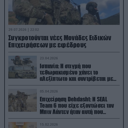
29.07.2026 | 22:02
Συγκροτούνται νέες Μονάδες Ειδικών
Επιχειρήσεων με εφέδρους
23.04.2026
Ισπανία: Η στιγμή που
τεθωρακισμένο χάνει το
αλεξίπτωτο και συντρίβεται με
ορμή στο έδαφος (βίντεο)
05.04.2026
Επιχείρηση Dehdasht: Η SEAL
Team 6 που είχε εξοντώσει τον
Μπιν Λάντεν ήταν αυτή που
διέσωσε τον πιλότο του F-15
15.02.2026