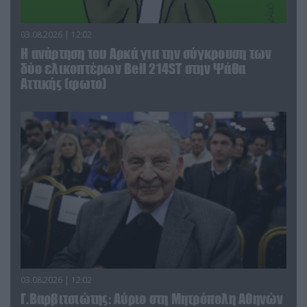
03.08.2026 | 12:02
Η ανάρτηση του Αρκά για την σύγκρουση των
δύο ελικοπτέρων Bell 214ST στην Ψάθα
Αττικής (φωτο)
03.08.2026 | 12:02
Γ.Βαρβιτσιώτης: Aύριο στη Μητρόπολη Αθηνών