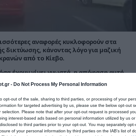
ρισσότερες αναφορές κυκλοφορούν στα
ς δικτύωσης, κάνοντας λόγο για μαζική
ρανών από το Κίεβο.
όσα έχουν γίνει γνωστά, η απόφαση αυτή
ον φόβο ότι θα υπάρξουν ανταποδοτικά –
t.gr -
Do Not Process My Personal Information
ατα των Ρώσων, σε περίπτωση που ο
ατός επιτεθεί την ρωσική «Ημέρα της
to opt-out of the sale, sharing to third parties, or processing of your per
επιχείρηση προβοκάτσιας του Β.Ζελένσκι.
formation for targeted advertising by us, please use the below opt-out s
r selection. Please note that after your opt-out request is processed y
πό τα βίντεο που κυκλοφόρησαν στα social
eing interest-based ads based on personal information utilized by us or
disclosed to third parties prior to your opt-out. You may separately opt-
losure of your personal information by third parties on the IAB’s list of