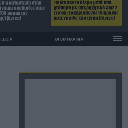
«Φώτισε» το Κίεβο μετά από
ου η κατάσταση στην
χτύπημα με υπερηχητικό 3M22
υναίκα ουρλιάζει όταν
Zircon: Σοκαρισμένος Ουκρανός
TCC πήραν τον
κατέγραψε τη στιγμή (βίντεο)
ς (βίντεο)
Π.ΕΘ.Α
ΒΙΟΜΗΧΑΝΙΑ