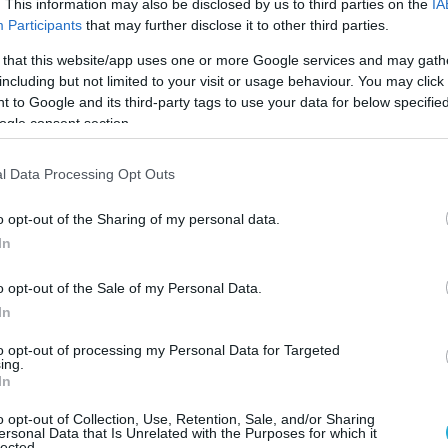
. This information may also be disclosed by us to third parties on the
IA
e traffic jams are blocking exits from Kiev as
Participants
that may further disclose it to other third parties.
ainians flee the capital en masse
 that this website/app uses one or more Google services and may gath
including but not limited to your visit or usage behaviour. You may click 
ing ahead of May 9, fearing provocations from
 to Google and its third-party tags to use your data for below specifi
y an attack on Moscow on Victory Day — followed
ogle consent section.
by a massive Russian retaliation
l Data Processing Opt Outs
e a bunker,”…
pic.twitter.com/kPLuG52vLs
o opt-out of the Sharing of my personal data.
Side Media (@TheOtherSideRu)
May 8, 2026
In
ουν κάνει τον γύρο των social media,
o opt-out of the Sale of my Personal Data.
ρές αυτοκινήτων να σχηματίζονται, έτσι ώστε
In
 από την ουκρανική πρωτεύουσα.
to opt-out of processing my Personal Data for Targeted
ing.
In
ταφύγιο»,
ακούγεται να λέει ένα άτομο σε ένα
που κυκλοφόρησαν στα κοινωνικά δίκτυα.
o opt-out of Collection, Use, Retention, Sale, and/or Sharing
ersonal Data that Is Unrelated with the Purposes for which it
lected.