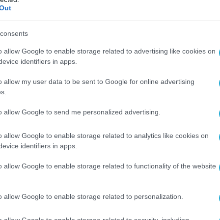
e traffic jams are blocking exits from Kiev as
Out
ainians flee the capital en masse
consents
ing ahead of May 9, fearing provocations from
o allow Google to enable storage related to advertising like cookies on
y an attack on Moscow on Victory Day — followed
evice identifiers in apps.
by a massive Russian retaliation
o allow my user data to be sent to Google for online advertising
e a bunker,”…
pic.twitter.com/kPLuG52vLs
s.
to allow Google to send me personalized advertising.
Side Media (@TheOtherSideRu)
May 8, 2026
o allow Google to enable storage related to analytics like cookies on
ότι η Μόσχα έχει προειδοποιήσει
evice identifiers in apps.
 για ισχυρή απάντηση, σε περίπτωση που
ιτεθούν κατά την διάρκεια των εορτασμών
o allow Google to enable storage related to functionality of the website
 «Ημέρα της Νίκης».
o allow Google to enable storage related to personalization.
ιδήσεων Reuters δεν μπόρεσε να επαληθεύσει
και την εγκυρότητα των παραπάνω βίντεο.
o allow Google to enable storage related to security, including