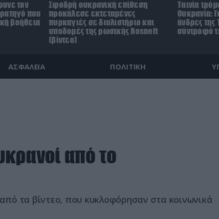
ρυνε τον
Σφοδρή ουκρανική επίθεση
Ταινία τρόμ
τρατηγό που
προκάλεσε εκτεταμένες
Ουκρανία: Γ
ική βοήθεια
πυρκαγιές σε διυλιστήριο και
άνδρες της 
υποδομές της ρωσικής Rosneft
σύντροφό τη
(βίντεο)
ΑΣΦΑΛΕΙΑ
ΠΟΛΙΤΙΚΗ
Υ
κρανοί από το
 από τα βίντεο, που κυκλοφόρησαν στα κοινωνικά