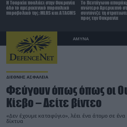
Η Τουρκία πουλάει στην Ουκρανία
Το Πεντάγωνο απομάκ
όλο το αμερικανικό πυραυλικό
ανώτερο Αμερικανό σ
πυροβολικό της: MLRS και ΑΤΑCMS
συντόνιζε τη στρατιωτ
προς την Ουκρανία
ΑΜΥΝΑ
ΔΙΕΘΝΗΣ ΑΣΦΑΛΕΙΑ
Φεύγουν όπως όπως οι Ου
Κίεβο – Δείτε βίντεο
«Δεν έχουμε καταφύγιο», λέει ένα άτομο σε ένα
δίκτυα