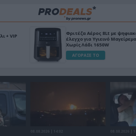
Μεταμόρφωσε τον κήπο σου με το
Ultra Box Μίνι Αλυσοπρίονο με
μπαταρία λιθίου
ΑΓΟΡΑΣΕ ΤΟ
08.08.2026 | 14:02
08.08.2026 | 1