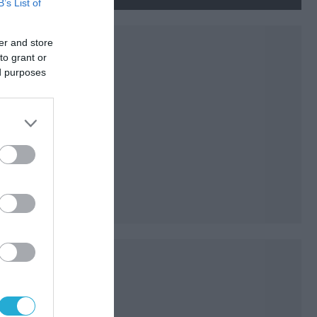
βρέθηκε σε αεροδρόμιο της
B’s List of
Λειψίας
er and store
to grant or
ed purposes