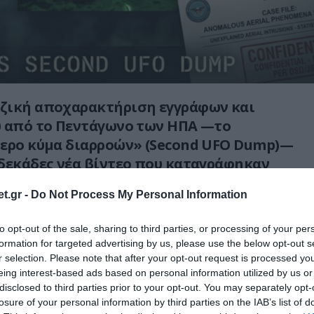
ζική αποχαρακτήριση εγγράφων και
ύ από το Πεντάγωνο των ΗΠΑ —το
τερο κύμα διαρροών» (Second UFO Dump)—
δεκάδες νέα βίντεο που καταγράφηκαν
οηγμένα στρατιωτικά συστήματα του
t.gr -
Do Not Process My Personal Information
to opt-out of the sale, sharing to third parties, or processing of your per
ν για θολές φωτογραφίες ερασιτεχνών, αλλά
formation for targeted advertising by us, please use the below opt-out s
να από κάμερες υπερύθρων (FLIR), αισθητήρες
r selection. Please note that after your opt-out request is processed y
σκαφών.
eing interest-based ads based on personal information utilized by us or
disclosed to third parties prior to your opt-out. You may separately opt-
ων δεκάδων βίντεο που έχουν δοθεί πλέον
losure of your personal information by third parties on the IAB’s list of