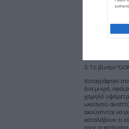
πιλότων να φωνά
authenti
πράγμα, περιστρέ
Η υπέρυθρη κάμε
μοιάζει με σβούρ
ανέμους 120 κόμβ
στον άξονά του χ
αδύνατη για οπο
3. Το βίντεο “GO
Καταγράφηκε στη
ένα μικρό, σφαιρ
χαμηλό υψόμετρο
ωκεανού, αναπτύ
ακούγονται να γ
καταλάβουν τι ε
τους συστήματα