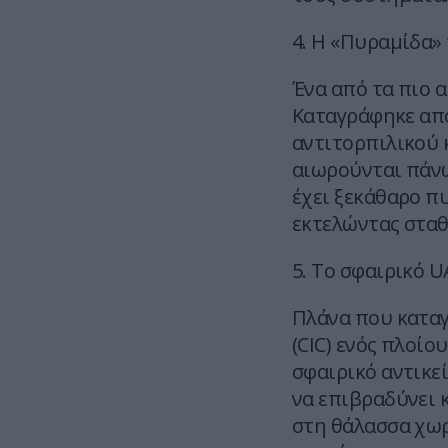
4. Η «Πυραμίδα»
Ένα από τα πιο α
Καταγράφηκε απ
αντιτορπιλικού κ
αιωρούνται πάνω
έχει ξεκάθαρο π
εκτελώντας σταθ
5. Το σφαιρικό 
Πλάνα που κατα
(CIC) ενός πλοίο
σφαιρικό αντικεί
να επιβραδύνει 
στη θάλασσα χωρ