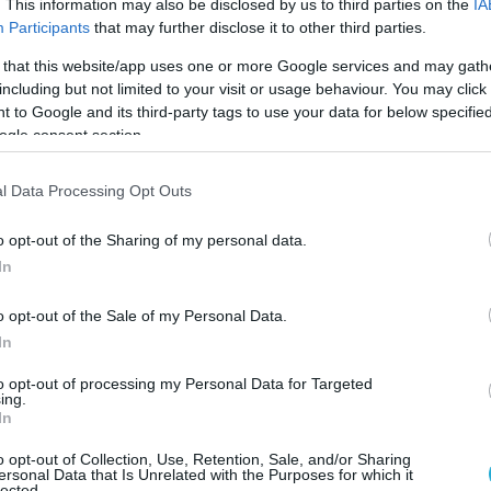
. This information may also be disclosed by us to third parties on the
IA
οσιότητα, ορισμένα ξεχωρίζουν, καθώς
Participants
that may further disclose it to other third parties.
εροδυναμικά φαινόμενα που αψηφούν τους
 that this website/app uses one or more Google services and may gath
τής φυσικής.
including but not limited to your visit or usage behaviour. You may click 
 to Google and its third-party tags to use your data for below specifi
ogle consent section.
l Data Processing Opt Outs
o opt-out of the Sharing of my personal data.
In
o opt-out of the Sale of my Personal Data.
In
to opt-out of processing my Personal Data for Targeted
ing.
In
o opt-out of Collection, Use, Retention, Sale, and/or Sharing
ersonal Data that Is Unrelated with the Purposes for which it
ο ενδιαφέροντα και ανεξήγητα βίντεο από τα
lected.