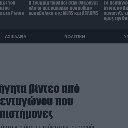
ίες του
Η Τουρκία πουλάει στην Ουκρανία
Το Πεντάγω
ρατού
όλο το αμερικανικό πυραυλικό
ανώτερο Αμ
α στη Ρωσία
πυροβολικό της: MLRS και ΑΤΑCMS
συντόνιζε τ
προς την Ο
ΑΣΦΑΛΕΙΑ
ΠΟΛΙΤΙΚΗ
Υ
ήγητα βίντεο από
Πενταγώνου που
πιστήμονες
άντα για όσα πετούν στους ουρανούς