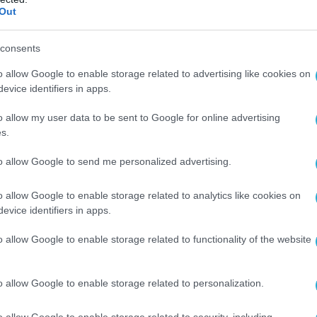
Out
αγώνου:
R” (Το περίφημο Tic-Tac)
consents
o allow Google to enable storage related to advertising like cookies on
καταγράφηκε από το ραντάρ ενός μαχητικού
evice identifiers in apps.
rnet του Πολεμικού Ναυτικού των ΗΠΑ.
ό, ελλειπτικό αντικείμενο, που έμοιαζε με τη
o allow my user data to be sent to Google for online advertising
s.
 Tic-Tac, να αιωρείται πάνω από το νερό
χωρίς έλικες και χωρίς κανένα ίχνος θερμικής
to allow Google to send me personalized advertising.
νητήρα. Ξαφνικά, το αντικείμενο επιταχύνει
χύτητα προς τα αριστερά, εξαφανιζόμενος
o allow Google to enable storage related to analytics like cookies on
evice identifiers in apps.
υ αισθητήρα μέσα σε κλάσματα του
o allow Google to enable storage related to functionality of the website
MBAL”
o allow Google to enable storage related to personalization.
υπωσιακό, όπου ακούγονται οι φωνές των
o allow Google to enable storage related to security, including