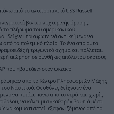
 πάνω από το αντιτορπιλικό USS Russell
ινιγματικά βίντεο νυχτερινής όρασης.
ό το πλήρωμα του αμερικανικού
αι δείχνει τρία φωτεινά αντικείμενα να
 από το πολεμικό πλοίο. Το ένα από αυτά
υραμοειδές ή τριγωνικό σχήμα και πάλλεται,
ερή αιώρηση σε συνθήκες απόλυτου σκότους.
UAP που «βουτάει» στον ωκεανό
γράφηκαν από το Κέντρο Πληροφοριών Μάχης
υ του Ναυτικού. Οι οθόνες δείχνουν ένα
μενο να πετάει πάνω από το νερό και, χωρίς
καθόλου, να κάνει μια «καθαρή» βουτιά μέσα
ίς να κομματιαστεί, εξαφανιζόμενος από το