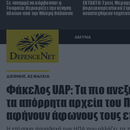
Σε «αναμμένα κάρβουνα» η
ΕΚΤΑΚΤΟ: Τρεις Μεραρχ
Τουρκία: Περιορίζει την κίνηση
βορειοκορεατικού Στ
πλοίων από την Μαύρη Θάλασσα
αναπτύχθηκαν ταχύτατ
ΑΜΥΝΑ
ΔΙΕΘΝΗΣ ΑΣΦΑΛΕΙΑ
Φάκελος UAP: Τα πιο ανεξ
τα απόρρητα αρχεία του 
αφήνουν άφωνους τους ε
Η επίσημη παραδοχή των ΗΠΑ που αλλάζει τα π