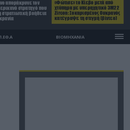
«Φώτισε» το Κίεβο μετά από
νο απομάκρυνε τον
χτύπημα με υπερηχητικό 3M22
ερικανό στρατηγό που
Zircon: Σοκαρισμένος Ουκρανός
η στρατιωτική βοήθεια
κατέγραψε τη στιγμή (βίντεο)
υκρανία
Π.ΕΘ.Α
ΒΙΟΜΗΧΑΝΙΑ