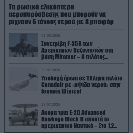
Τα ρωσικά ελικόπτερα
αεροπυρόσβεσης που μπορούν να
ρίχνουν 5 τόνους νερού με 8 μποφόρ
01.08.2026
Συνετρίβη F-35B των
Αμερικανών Πεζοναυτών στη
βάση Miramar – Ο πιλότος
εκτινάχθηκε εγκαίρως
30.07.2026
Υποδοχή ήρωα σε Έλληνα πιλότο
Canadair με «αψίδα νερού» στην
Ισπανία (βίντεο)
29.07.2026
Ακόμα τρία E-2D Advanced
Hawkeye Block II αποκτά το
αμερικανικό Ναυτικό – Στο 1,2
δισ.δολάρια το κόστος