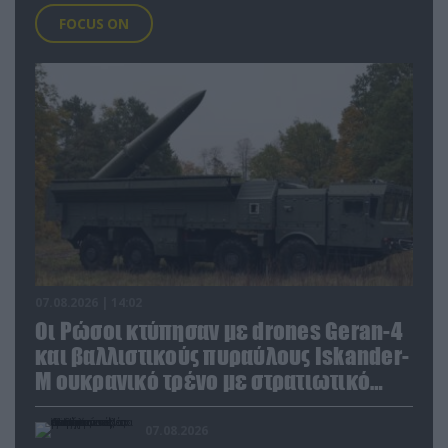
FOCUS ON
07.08.2026 | 14:02
Οι Ρώσοι κτύπησαν με drones Geran-4
και βαλλιστικούς πυραύλους Iskander-
M ουκρανικό τρένο με στρατιωτικό
εξοπλισμό
07.08.2026