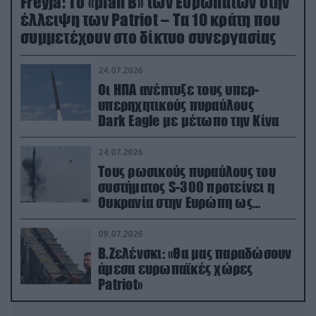
Freyja: Το «plan Β» των Ευρωπαίων στην
έλλειψη των Patriot – Τα 10 κράτη που
συμμετέχουν στο δίκτυο συνεργασίας
24.07.2026
Οι ΗΠΑ ανέπτυξε τους υπερ-
υπερηχητικούς πυραύλους
Dark Eagle με μέτωπο την Κίνα
24.07.2026
Τους ρωσικούς πυραύλους του
συστήματος S-300 προτείνει η
Ουκρανία στην Ευρώπη ως
αντιβαλλιστικό σύστημα
09.07.2026
Β.Ζελένσκι: «Θα μας παραδώσουν
άμεσα ευρωπαϊκές χώρες
Patriot»