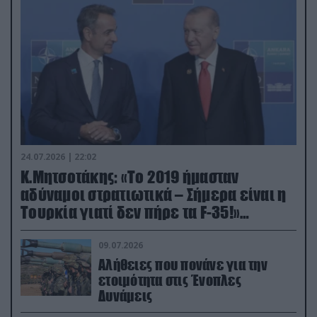
24.07.2026 | 22:02
Κ.Μητσοτάκης: «Το 2019 ήμασταν
αδύναμοι στρατιωτικά – Σήμερα είναι η
Τουρκία γιατί δεν πήρε τα F-35!»
(βίντεο)
09.07.2026
Αλήθειες που πονάνε για την
ετοιμότητα στις Ένοπλες
Δυνάμεις