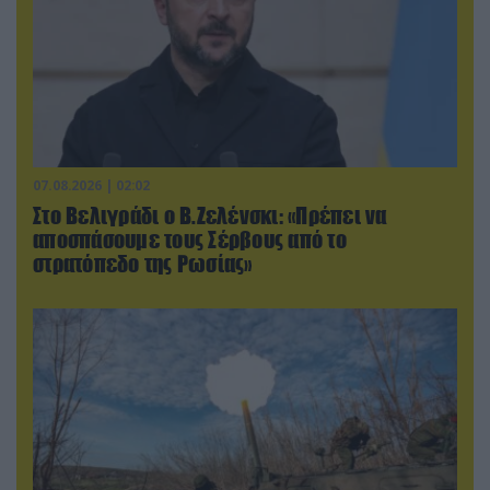
07.08.2026 | 02:02
Στο Βελιγράδι ο Β.Ζελένσκι: «Πρέπει να
αποσπάσουμε τους Σέρβους από το
στρατόπεδο της Ρωσίας»