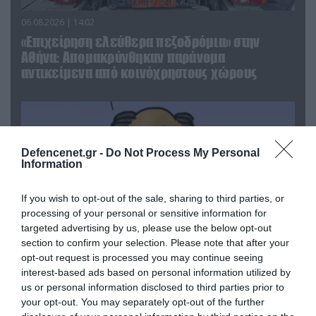
06.08.2026 | 14:02
«Επιχείρηση ελεύθερα πεζοδρόμια» στην
Αθήνα: Απομακρύνθηκαν παράνομα
αντικείμενα από κοινόχρηστους χώρους
Defencenet.gr -
Do Not Process My Personal
Information
If you wish to opt-out of the sale, sharing to third parties, or
processing of your personal or sensitive information for
targeted advertising by us, please use the below opt-out
section to confirm your selection. Please note that after your
opt-out request is processed you may continue seeing
interest-based ads based on personal information utilized by
06.08.2026 | 09:03
us or personal information disclosed to third parties prior to
«Οι εντελώς αθώοι»: Η ανάρτηση του Αρκά για
your opt-out. You may separately opt-out of the further
τα ζώα που χάθηκαν στις πυρκαγιές της