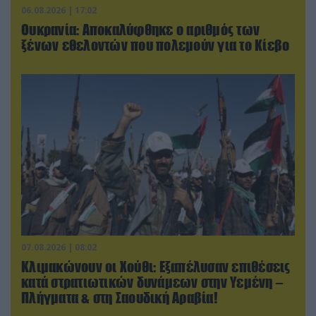
06.08.2026 | 17:02
Ουκρανία: Αποκαλύφθηκε ο αριθμός των
ξένων εθελοντών που πολεμούν για το Κίεβο
07.08.2026 | 08:02
Κλιμακώνουν οι Χούθι: Eξαπέλυσαν επιθέσεις
κατά στρατιωτικών δυνάμεων στην Υεμένη –
Πλήγματα & στη Σαουδική Αραβία!