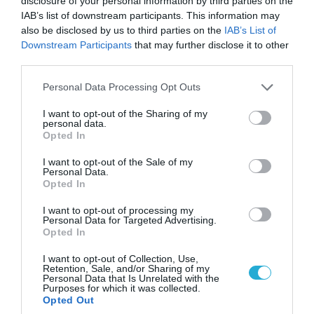
disclosure of your personal information by third parties on the
Αττικής (φωτο)
IAB’s list of downstream participants. This information may
also be disclosed by us to third parties on the
IAB’s List of
Downstream Participants
that may further disclose it to other
third parties.
Please note that this website/app uses one or more Google
Personal Data Processing Opt Outs
services and may gather and store information including but
not limited to your visit or usage behaviour. You may click to
I want to opt-out of the Sharing of my
personal data.
grant or deny consent to Google and its third-party tags to
Opted In
use your data for below specified purposes in below Google
consent section.
I want to opt-out of the Sale of my
Personal Data.
Opted In
04.08.2026 | 15:02
I want to opt-out of processing my
Personal Data for Targeted Advertising.
Αυτή την ώρα το τελευταίο «αντίο» στον πρώην
Opted In
υπουργό Ι.Βαρβιτσιώτη (φωτο)
I want to opt-out of Collection, Use,
Retention, Sale, and/or Sharing of my
Personal Data that Is Unrelated with the
Purposes for which it was collected.
Opted Out