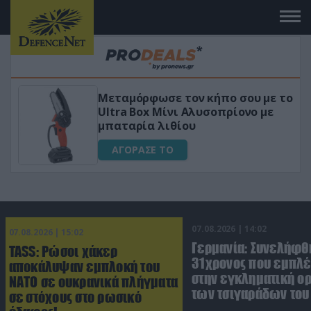
Μεταμόρφωσε τον κήπο σου με το
ικό
Ultra Box Μίνι Αλυσοπρίονο με
μπαταρία λιθίου
ΑΓΟΡΑΣΕ ΤΟ
07.08.2026 | 14:02
07.08.2026 | 15:02
Γερμανία: Συνελήφθ
TASS: Ρώσοι χάκερ
31χρονος που εμπλέ
αποκάλυψαν εμπλοκή του
στην εγκληματική 
ΝΑΤΟ σε ουκρανικά πλήγματα
των τσιγαράδων του 
σε στόχους στο ρωσικό