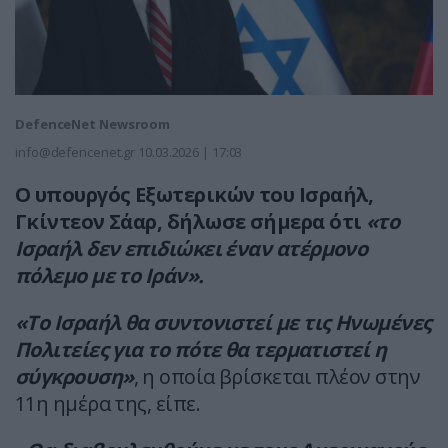
DefenceNet Newsroom
info@defencenet.gr
10.03.2026 | 17:03
Ο υπουργός Εξωτερικών του Ισραήλ,
Γκίντεον Σάαρ, δήλωσε σήμερα ότι
«το
Ισραήλ δεν επιδιώκει έναν ατέρμονο
πόλεμο με το Ιράν».
«Το Ισραήλ θα συντονιστεί με τις Ηνωμένες
Πολιτείες για το πότε θα τερματιστεί η
σύγκρουση»
, η οποία βρίσκεται πλέον στην
11η ημέρα της, είπε.