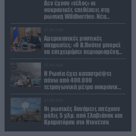
Δεν έχουν «τέλος» οι
ουκρανικές επιθέσεις στη
ρωσική Wildberries: Νέα
πλήγματα σε εγκαταστάσεις στα
Ουράλια
07.08.2026
Αμερικανικές μυστικές
υπηρεσίες: «Ο Β.Πούτιν μπορεί
να επιχειρήσει περιορισμένη
στρατιωτική επιχείρηση στην
Ευρώπη»
07.08.2026
Η Ρωσία έχει καταστρέψει
πάνω από 400.000
τετραγωνικά μέτρα ουκρανικών
εγκαταστάσεων τον Ιούλιο
07.08.2026
Οι ρωσικές δυνάμεις απέχουν
μόλις 5 χλμ. από Σλαβιάνσκ και
Κραματόρσκ στο Ντονέτσκ