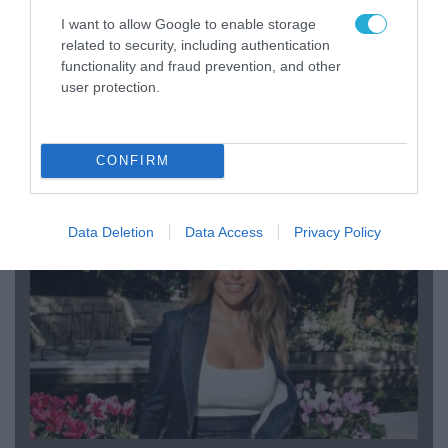
I want to allow Google to enable storage
related to security, including authentication
functionality and fraud prevention, and other
user protection.
04.08.2026 | 12:02
O διευθυντής του OPEN προσπαθεί να τα
«μαζέψει» για τη δημοσιογράφο που γέλασε
CONFIRM
σε ρεπορτάζ για τις φωτιές
Data Deletion
Data Access
Privacy Policy