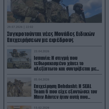
29.07.2026 | 22:02
Συγκροτούνται νέες Μονάδες Ειδικών
Επιχειρήσεων με εφέδρους
23.04.2026
Ισπανία: Η στιγμή που
τεθωρακισμένο χάνει το
αλεξίπτωτο και συντρίβεται με
ορμή στο έδαφος (βίντεο)
05.04.2026
Επιχείρηση Dehdasht: Η SEAL
Team 6 που είχε εξοντώσει τον
Μπιν Λάντεν ήταν αυτή που
διέσωσε τον πιλότο του F-15
15.02.2026