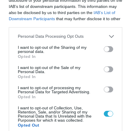
Βίντεο: Ρωσική βόμβα FAB-3000 «εξαφανίζει
disclosure of your personal information by third parties on the
από τον χάρτη» σημείο διέλευσης των
IAB’s list of downstream participants. This information may
ουκρανικών δυνάμεων στην Ζαπορίζια
also be disclosed by us to third parties on the
IAB’s List of
Downstream Participants
that may further disclose it to other
third parties.
Please note that this website/app uses one or more Google
Personal Data Processing Opt Outs
services and may gather and store information including but
not limited to your visit or usage behaviour. You may click to
I want to opt-out of the Sharing of my
personal data.
grant or deny consent to Google and its third-party tags to
Opted In
use your data for below specified purposes in below Google
consent section.
I want to opt-out of the Sale of my
Personal Data.
Opted In
I want to opt-out of processing my
Personal Data for Targeted Advertising.
08.08.2026 | 17:02
Opted In
Σε «αναμμένα κάρβουνα» η Τουρκία:
I want to opt-out of Collection, Use,
Περιορίζει την κίνηση πλοίων από την Μαύρη
Retention, Sale, and/or Sharing of my
Personal Data that Is Unrelated with the
Θάλασσα
Purposes for which it was collected.
Opted Out