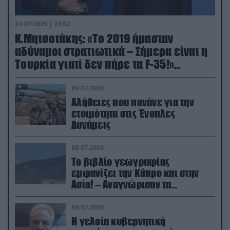
24.07.2026 | 22:02
Κ.Μητσοτάκης: «Το 2019 ήμασταν
αδύναμοι στρατιωτικά – Σήμερα είναι η
Τουρκία γιατί δεν πήρε τα F-35!»
(βίντεο)
09.07.2026
Αλήθειες που πονάνε για την
ετοιμότητα στις Ένοπλες
Δυνάμεις
08.07.2026
Το βιβλίο γεωγραφίας
εμφανίζει την Κύπρο και στην
Ασία! – Αναγνώρισαν τα
κατεχόμενα; (φωτο)
04.07.2026
Η γελοία κυβερνητική