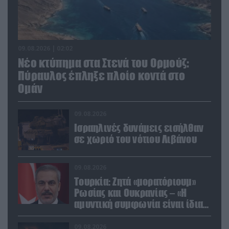
09.08.2026 | 02:02
Νέο κτύπημα στα Στενά του Ορμούζ:
Πύραυλος έπληξε πλοίο κοντά στο
Ομάν
09.08.2026
Ισραηλινές δυνάμεις εισήλθαν
σε χωριό του νότιου Λιβάνου
09.08.2026
Τουρκία: Ζητά «μορατόριουμ»
Ρωσίας και Ουκρανίας – «Η
αμυντική συμφωνία είναι ίδια
με το άρθρο 5 του ΝΑΤΟ» (upd)
09.08.2026