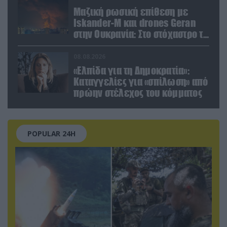
Μαζική ρωσική επίθεση με
Iskander-M και drones Geran
στην Ουκρανία: Στο στόχαστρο το
εργοστάσιο των Flamingo
08.08.2026
«Ελπίδα για τη Δημοκρατία»:
Καταγγελίες για «σπίλωση» από
πρώην στέλεχος του κόμματος
POPULAR 24H