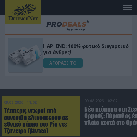
Μεταμόρφωσε τον κήπο σου με το
ικό
Ultra Box Μίνι Αλυσοπρίονο με
μπαταρία λιθίου
ΑΓΟΡΑΣΕ ΤΟ
09.08.2026 | 02:02
09.08.2026 | 11:02
Νέο κτύπημα στα Στε
Τέσσερις νεκροί από
Ορμούζ: Πύραυλος έ
συντριβή ελικοπτέρου σε
πλοίο κοντά στο Ομά
εθνικό πάρκο στο Ρίο ντε
Τζανέιρο (βίντεο)