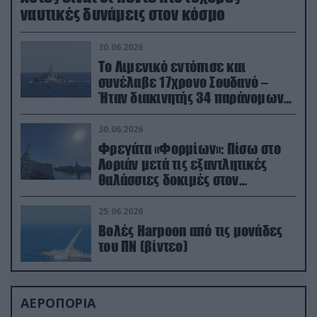
ναυτικές δυνάμεις στον κόσμο
30.06.2026
Το Λιμενικό εντόπισε και
συνέλαβε 17χρονο Σουδανό –
Ήταν διακινητής 34 παράνομων
μεταναστών
30.06.2026
Φρεγάτα «Φορμίων»: Πίσω στο
Λοριάν μετά τις εξαντλητικές
θαλάσσιες δοκιμές στον
απαιτητικό Βισκαϊκό
25.06.2026
Βολές Harpoon από τις μονάδες
του ΠΝ (βίντεο)
ΑΕΡΟΠΟΡΙΑ