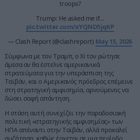
troops?
Trump: He asked me if…
pic.twitter.com/xYQND5jqKP
— Clash Report (@clashreport)
May 15, 2026
Σύμφωνα με τον Τραμπ, ο Xi τον ρώτησε
άμεσα αν θα έστελνε αμερικανικά
στρατεύματα για την υπεράσπιση της
Ταϊβάν, και ο Αμερικανός πρόεδρος επέμεινε
στη στρατηγική αμφισημία, αρνούμενος να
δώσει σαφή απάντηση.
Η στάση αυτή συνεχίζει την παραδοσιακή
πολιτική «στρατηγικής αμφισημίας» των
ΗΠΑ απέναντι στην Ταϊβάν, αλλά προκαλεί
συζήτηση, καθώς έρχεται σε μια περίοδο