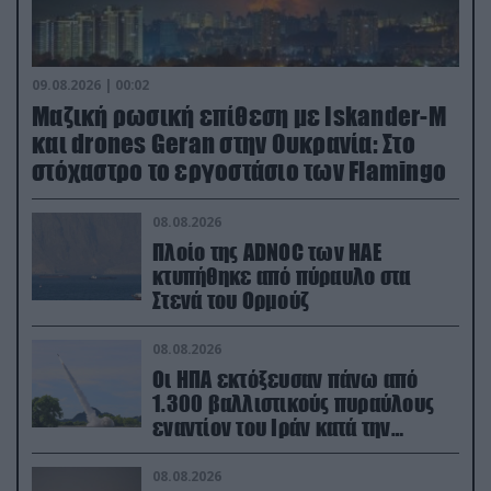
09.08.2026 | 00:02
Μαζική ρωσική επίθεση με Iskander-M
και drones Geran στην Ουκρανία: Στο
στόχαστρο το εργοστάσιο των Flamingo
08.08.2026
Πλοίο της ADNOC των ΗΑΕ
κτυπήθηκε από πύραυλο στα
Στενά του Ορμούζ
08.08.2026
Οι ΗΠΑ εκτόξευσαν πάνω από
1.300 βαλλιστικούς πυραύλους
εναντίον του Ιράν κατά την
διάρκεια του πολέμου
08.08.2026