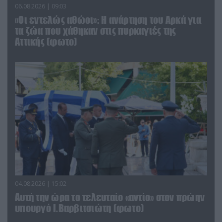
06.08.2026 | 09:03
«Οι εντελώς αθώοι»: Η ανάρτηση του Αρκά για
τα ζώα που χάθηκαν στις πυρκαγιές της
Αττικής (φωτο)
04.08.2026 | 15:02
Αυτή την ώρα το τελευταίο «αντίο» στον πρώην
υπουργό Ι.Βαρβιτσιώτη (φωτο)