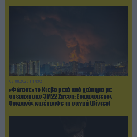
08.08.2026 | 14:02
«Φώτισε» το Κίεβο μετά από χτύπημα με
υπερηχητικό 3M22 Zircon: Σοκαρισμένος
Ουκρανός κατέγραψε τη στιγμή (βίντεο)