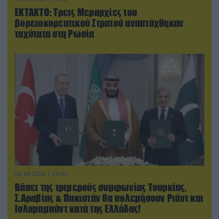
ΕΚΤΑΚΤΟ: Τρεις Μεραρχίες του
βορειοκορεατικού Στρατού αναπτύχθηκαν
ταχύτατα στη Ρωσία
08.08.2026 | 18:02
Βάσει της τριμερούς συμφωνίας Τουρκίας,
Σ.Αραβίας & Πακιστάν θα πολεμήσουν Ριάντ και
Ισλαμαμπάντ κατά της Ελλάδας!