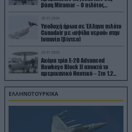
βάση Miramar – Ο πιλότος
εκτινάχθηκε εγκαίρως
30.07.2026
Υποδοχή ήρωα σε Έλληνα πιλότο
Canadair με «αψίδα νερού» στην
Ισπανία (βίντεο)
29.07.2026
Ακόμα τρία E-2D Advanced
Hawkeye Block II αποκτά το
αμερικανικό Ναυτικό – Στο 1,2
δισ.δολάρια το κόστος
ΕΛΛΗΝΟΤΟΥΡΚΙΚΑ