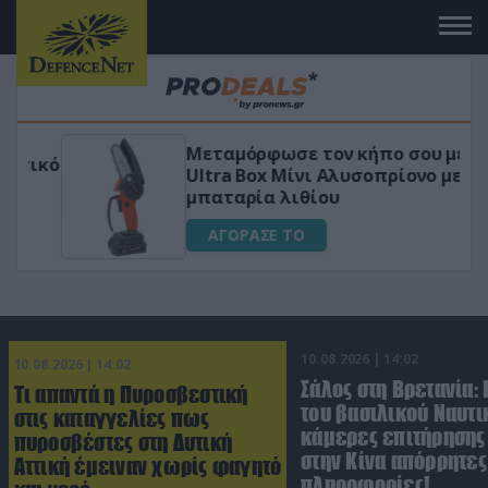
Μεταμόρφωσε τον κήπο σου με το
ικό
Ultra Box Μίνι Αλυσοπρίονο με
μπαταρία λιθίου
ΑΓΟΡΑΣΕ ΤΟ
10.08.2026 | 14:02
10.08.2026 | 14:02
Σάλος στη Βρετανία:
Τι απαντά η Πυροσβεστική
του βασιλικού Ναυτι
στις καταγγελίες πως
κάμερες επιτήρησης
πυροσβέστες στη Δυτική
στην Κίνα απόρρητες
Αττική έμειναν χωρίς φαγητό
πληροφορίες!