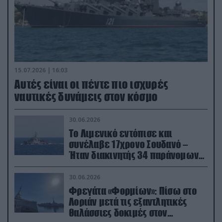
15.07.2026 | 16:03
Aυτές είναι οι πέντε πιο ισχυρές
ναυτικές δυνάμεις στον κόσμο
30.06.2026
Το Λιμενικό εντόπισε και
συνέλαβε 17χρονο Σουδανό –
Ήταν διακινητής 34 παράνομων
μεταναστών
30.06.2026
Φρεγάτα «Φορμίων»: Πίσω στο
Λοριάν μετά τις εξαντλητικές
θαλάσσιες δοκιμές στον