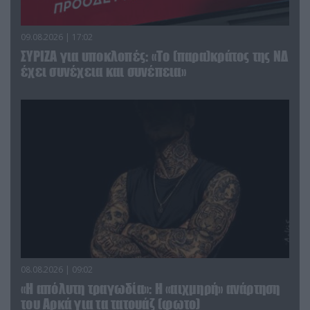
09.08.2026 | 17:02
ΣΥΡΙΖΑ για υποκλοπές: «Το (παρα)κράτος της ΝΔ
έχει συνέχεια και συνέπεια»
08.08.2026 | 09:02
«Η απόλυτη τραγωδία»: Η «αιχμηρή» ανάρτηση
του Αρκά για τα τατουάζ (φωτο)