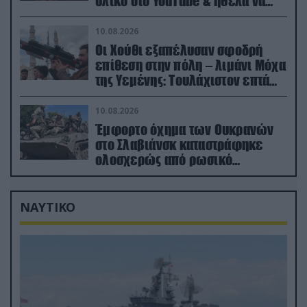
υλικό στο YouTube & ήθελα να
καθαρίσω τους Ρώσους» (βίντεο)
10.08.2026
Οι Χούθι εξαπέλυσαν σφοδρή
επίθεση στην πόλη – λιμάνι Μόχα
της Υεμένης: Toυλάχιστον επτά
νεκροί (βίντεο)
10.08.2026
Έμφορτο όχημα των Ουκρανών
στο Σλαβιάνσκ καταστράφηκε
ολοσχερώς από ρωσικό
μαχητικό μέσα στην πόλη!
(βίντεο)
ΝΑΥΤΙΚΟ