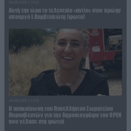
04.08.2026 | 15:02
Αυτή την ώρα το τελευταίο «αντίο» στον πρώην
υπουργό Ι.Βαρβιτσιώτη (φωτο)
04.08.2026 | 13:02
Η ανακοίνωση του Πανελλήνιου Σωματείου
Πυροσβεστών για την δημοσιογράφο του OPEN
που γέλασε στη φωτιά