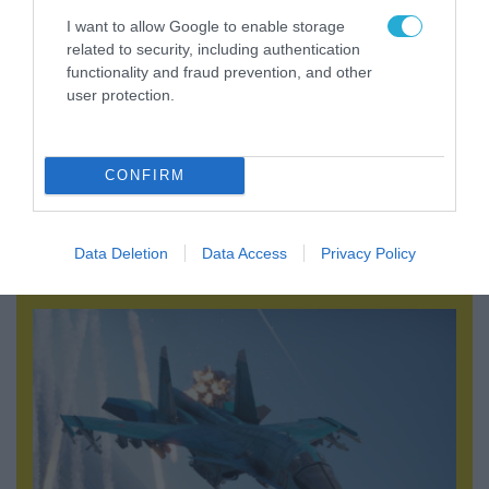
I want to allow Google to enable storage
related to security, including authentication
functionality and fraud prevention, and other
user protection.
CONFIRM
09.08.2026 | 23:02
Νεοσύλλεκτοι Ουκρανοί στρατιώτες και
υπάλληλοι της TCC έτρεχαν πανικόβλητοι
Data Deletion
Data Access
Privacy Policy
αλλά… εξοντώθηκαν – Δείτε βίντεο