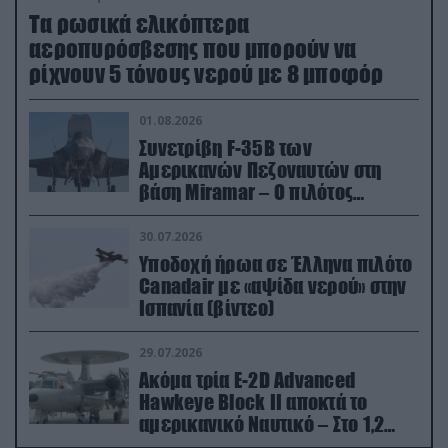
Τα ρωσικά ελικόπτερα
αεροπυρόσβεσης που μπορούν να
ρίχνουν 5 τόνους νερού με 8 μποφόρ
01.08.2026
Συνετρίβη F-35B των
Αμερικανών Πεζοναυτών στη
βάση Miramar – Ο πιλότος
εκτινάχθηκε εγκαίρως
30.07.2026
Υποδοχή ήρωα σε Έλληνα πιλότο
Canadair με «αψίδα νερού» στην
Ισπανία (βίντεο)
29.07.2026
Ακόμα τρία E-2D Advanced
Hawkeye Block II αποκτά το
αμερικανικό Ναυτικό – Στο 1,2
δισ.δολάρια το κόστος