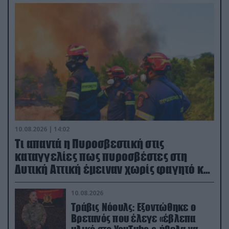
10.08.2026 | 14:02
Τι απαντά η Πυροσβεστική στις
καταγγελίες πως πυροσβέστες στη
Δυτική Αττική έμειναν χωρίς φαγητό και
νερό
10.08.2026
Τράβις Νόουλς: Εξοντώθηκε ο
Βρετανός που έλεγε «έβλεπα