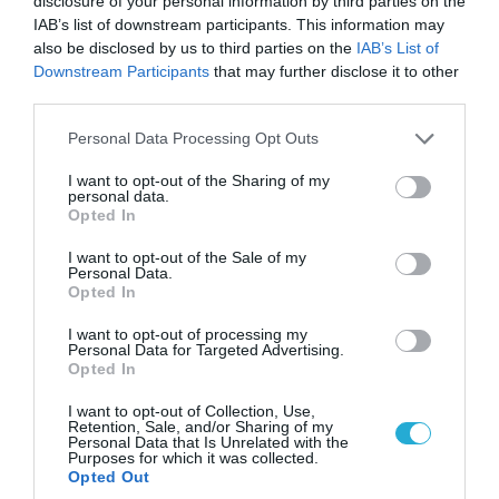
disclosure of your personal information by third parties on the
IAB’s list of downstream participants. This information may
09.08.2026 | 13:02
also be disclosed by us to third parties on the
IAB’s List of
Το Ιράν «παγώνει» τις ΗΠΑ για άνοιγμα των
Downstream Participants
that may further disclose it to other
Στενών του Ορμούζ: «Δίνετε άμεσα 300
third parties.
δισ.δολάρια και διόδια» (upd)
Please note that this website/app uses one or more Google
Personal Data Processing Opt Outs
services and may gather and store information including but
not limited to your visit or usage behaviour. You may click to
I want to opt-out of the Sharing of my
personal data.
grant or deny consent to Google and its third-party tags to
Opted In
use your data for below specified purposes in below Google
consent section.
I want to opt-out of the Sale of my
Personal Data.
Opted In
I want to opt-out of processing my
Personal Data for Targeted Advertising.
Opted In
I want to opt-out of Collection, Use,
Retention, Sale, and/or Sharing of my
09.08.2026 | 18:02
Personal Data that Is Unrelated with the
Purposes for which it was collected.
Το Ιράν δημοσίευσε βίντεο με τον Μοτζτάμπα
Opted Out
Χαμενεΐ