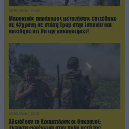
06.08.2026 | 09:03
Μαροκινός παράνομος μετανάστης επιτέθηκε
σε 42χρονη σε στάση Τραμ στην Ισπανία και
απείλησε ότι θα την κακοποιήσει!
05.08.2026 | 22:02
Αδειάζουν το Κραματόρσκ οι Ουκρανοί:
Έκτακτη εκκένωση στην πόλη μετά την