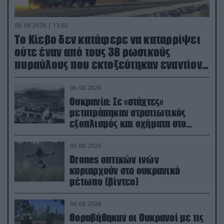
06.08.2026 | 13:02
Το Κίεβο δεν κατάφερε να καταρρίψει
ούτε έναν από τους 38 ρωσικούς
πυραύλους που εκτοξεύτηκαν εναντίον
του
06.08.2026
Ουκρανία: Σε «στάχτες»
μετατράπηκαν στρατιωτικός
εξοπλισμός και οχήματα στο
Κίεβο μετά από ρωσικά
πλήγματα (βίντεο)
06.08.2026
Drones οπτικών ινών
κυριαρχούν στο ουκρανικό
μέτωπο (βίντεο)
06.08.2026
Θορυβήθηκαν οι Ουκρανοί με τις