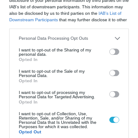
disclosure of your personal information by third parties on the
IAB’s list of downstream participants. This information may
also be disclosed by us to third parties on the
IAB’s List of
Downstream Participants
that may further disclose it to other
third parties.
Please note that this website/app uses one or more Google
Personal Data Processing Opt Outs
services and may gather and store information including but
not limited to your visit or usage behaviour. You may click to
I want to opt-out of the Sharing of my
personal data.
grant or deny consent to Google and its third-party tags to
06.08.2026 | 09:03
Opted In
use your data for below specified purposes in below Google
«Οι εντελώς αθώοι»: Η ανάρτηση του Αρκά για
consent section.
I want to opt-out of the Sale of my
τα ζώα που χάθηκαν στις πυρκαγιές της
Personal Data.
Αττικής (φωτο)
Opted In
I want to opt-out of processing my
Personal Data for Targeted Advertising.
Opted In
I want to opt-out of Collection, Use,
Retention, Sale, and/or Sharing of my
Personal Data that Is Unrelated with the
Purposes for which it was collected.
Opted Out