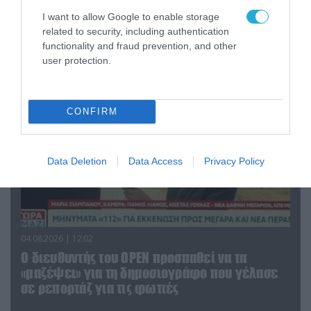
Η ανακοίνωση του Πανελλήνιου Σωματείου
I want to allow Google to enable storage
Πυροσβεστών για την δημοσιογράφο του OPEN
related to security, including authentication
που γέλασε στη φωτιά
functionality and fraud prevention, and other
user protection.
CONFIRM
Data Deletion
Data Access
Privacy Policy
04.08.2026 | 12:02
O διευθυντής του OPEN προσπαθεί να τα
«μαζέψει» για τη δημοσιογράφο που γέλασε
σε ρεπορτάζ για τις φωτιές