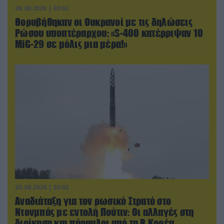
06.08.2026 | 00:02
Θορυβήθηκαν οι Ουκρανοί με τις δηλώσεις
Ρώσου υποπτέραρχου: «S-400 κατέρριψαν 10
MiG-29 σε μόλις μια μέρα!»
05.08.2026 | 20:02
Αναδιάταξη για τον ρωσικό Στρατό στο
Ντονμπάς με εντολή Πούτιν: Οι αλλαγές στη
διοίκηση και πύραυλοι από τη Β.Κορέα