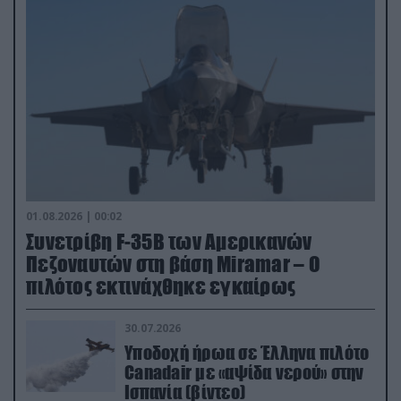
01.08.2026 | 00:02
Συνετρίβη F-35B των Αμερικανών
Πεζοναυτών στη βάση Miramar – Ο
πιλότος εκτινάχθηκε εγκαίρως
30.07.2026
Υποδοχή ήρωα σε Έλληνα πιλότο
Canadair με «αψίδα νερού» στην
Ισπανία (βίντεο)