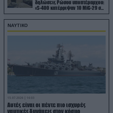
δηλώσεις Ρώσου υποπτέραρχου:
«S-400 κατέρριψαν 10 MiG-29 σε
μόλις μια μέρα!»
ΝΑΥΤΙΚΟ
15.07.2026 | 16:03
Aυτές είναι οι πέντε πιο ισχυρές
ναυτικές δυνάμεις στον κόσμο