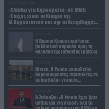
06.08.2026 | 16:02
«Ελπίδα για Δημοκρατία» σε ΜΜΕ:
«Στόχος είναι το Κίνημα της
Μ.Καρυστιανού και όχι το διεφθαρμένο
σύστημα εξουσίας»
06.08.2026
Η Βόρεια Κορέα εκτόξευσε
βαλλιστικό πύραυλο προς τη
θάλασσα της Ιαπωνίας (βίντεο)
06.08.2026
Βίντεο: Η Ρωσία εκπαιδεύει
Βορειοκορεάτες στρατιώτες σε
πεδία βολής για νέες
επιχειρήσεις
06.08.2026
Β.Ζαλούζνι: «Η Ρωσία έχει βρει
αντίμετρα για σχεδόν όλα τα
οπλικά συστήματα του ΝΑΤΟ που