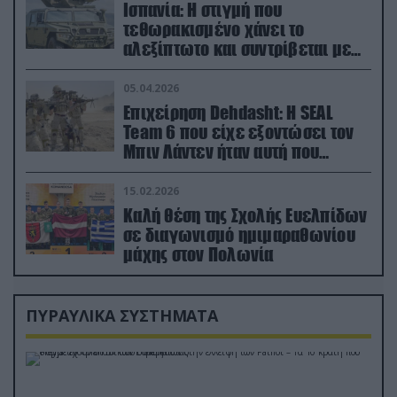
Ισπανία: Η στιγμή που
τεθωρακισμένο χάνει το
αλεξίπτωτο και συντρίβεται με
ορμή στο έδαφος (βίντεο)
05.04.2026
Επιχείρηση Dehdasht: Η SEAL
Team 6 που είχε εξοντώσει τον
Μπιν Λάντεν ήταν αυτή που
διέσωσε τον πιλότο του F-15
15.02.2026
Καλή θέση της Σχολής Ευελπίδων
σε διαγωνισμό ημιμαραθωνίου
μάχης στον Πολωνία
ΠΥΡΑΥΛΙΚΑ ΣΥΣΤΗΜΑΤΑ