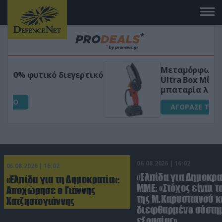
Μεταμόρφωσε τον κήπο σου με το
ικό
Ultra Box Μίνι Αλυσοπρίονο με
μπαταρία λιθίου
ΑΓΟΡΑΣΕ ΤΟ
06.08.2026 | 16:02
06.08.2026 | 16:02
«Ελπίδα για Δημοκρα
«Ελπίδα για τη Δημοκρατία»:
ΜΜΕ: «Στόχος είναι τ
Αποχώρησε ο Γιάννης
της Μ.Καρυστιανού κα
Χατζηστογιάννης
διεφθαρμένο σύστη
εξουσίας»