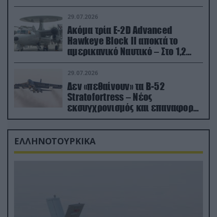
29.07.2026
Ακόμα τρία E-2D Advanced
Hawkeye Block II αποκτά το
αμερικανικό Ναυτικό – Στο 1,2
δισ.δολάρια το κόστος
29.07.2026
Δεν «πεθαίνουν» τα Β-52
Stratofortress – Νέος
εκσυγχρονισμός και επαναφορά
από τα «νεκροταφεία»
ΕΛΛΗΝΟΤΟΥΡΚΙΚΑ