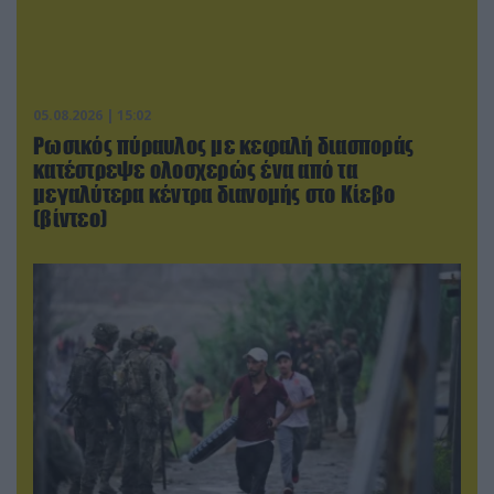
05.08.2026 | 15:02
Ρωσικός πύραυλος με κεφαλή διασποράς
κατέστρεψε ολοσχερώς ένα από τα
μεγαλύτερα κέντρα διανομής στο Κίεβο
(βίντεο)