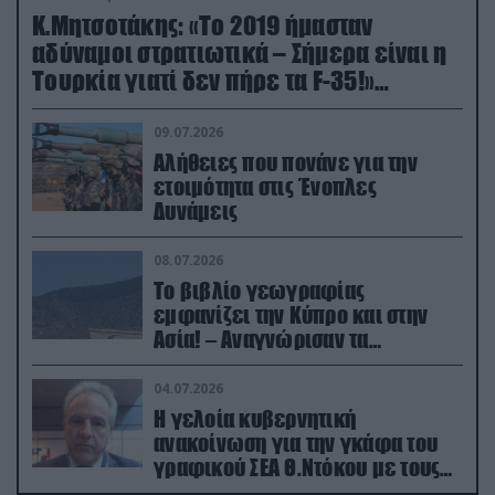
Κ.Μητσοτάκης: «Το 2019 ήμασταν
αδύναμοι στρατιωτικά – Σήμερα είναι η
Τουρκία γιατί δεν πήρε τα F-35!»
(βίντεο)
09.07.2026
Αλήθειες που πονάνε για την
ετοιμότητα στις Ένοπλες
Δυνάμεις
08.07.2026
Το βιβλίο γεωγραφίας
εμφανίζει την Κύπρο και στην
Ασία! – Αναγνώρισαν τα
κατεχόμενα; (φωτο)
04.07.2026
Η γελοία κυβερνητική
ανακοίνωση για την γκάφα του
γραφικού ΣΕΑ Θ.Ντόκου με τους
Ρώσους φαρσέρ