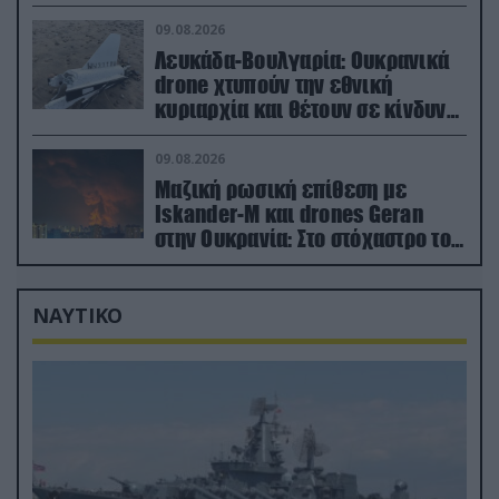
των όπλων
09.08.2026
Λευκάδα-Βουλγαρία: Ουκρανικά
drone χτυπούν την εθνική
κυριαρχία και θέτουν σε κίνδυνο
οικονομίες χωρών του ΝΑΤΟ
09.08.2026
Μαζική ρωσική επίθεση με
Iskander-M και drones Geran
στην Ουκρανία: Στο στόχαστρο το
εργοστάσιο των Flamingo
ΝΑΥΤΙΚΟ