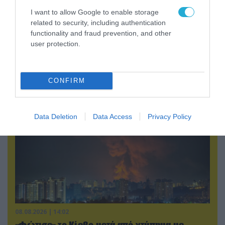
I want to allow Google to enable storage
related to security, including authentication
08.08.2026 | 18:02
functionality and fraud prevention, and other
user protection.
Βάσει της τριμερούς συμφωνίας Τουρκίας,
Σ.Αραβίας & Πακιστάν θα πολεμήσουν Ριάντ και
Ισλαμαμπάντ κατά της Ελλάδας!
CONFIRM
Data Deletion
Data Access
Privacy Policy
08.08.2026 | 14:02