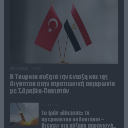
09.08.2026 | 15:02
Η Τουρκία συζητά την ένταξη και της
Αιγύπτου στην στρατιωτική συμφωνία
με Σ.Αραβία-Πακιστάν
09.08.2026
Το Ιράν «άδειασε» το
αμερικανικό οπλοστάσιο –
Πιέσεις για αύξηση παραγωγής