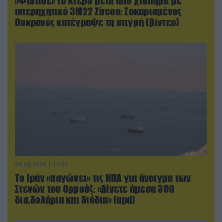
«Φώτισε» το Κίεβο μετά από χτύπημα με
υπερηχητικό 3M22 Zircon: Σοκαρισμένος
Ουκρανός κατέγραψε τη στιγμή (βίντεο)
09.08.2026 | 13:02
Το Ιράν «παγώνει» τις ΗΠΑ για άνοιγμα των
Στενών του Ορμούζ: «Δίνετε άμεσα 300
δισ.δολάρια και διόδια» (upd)