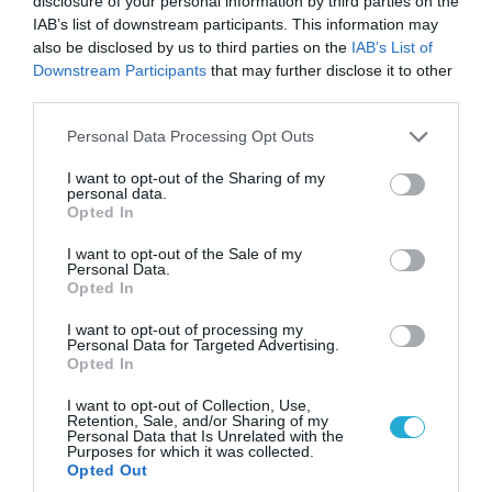
disclosure of your personal information by third parties on the
IAB’s list of downstream participants. This information may
also be disclosed by us to third parties on the
IAB’s List of
Downstream Participants
that may further disclose it to other
third parties.
Please note that this website/app uses one or more Google
Personal Data Processing Opt Outs
services and may gather and store information including but
not limited to your visit or usage behaviour. You may click to
I want to opt-out of the Sharing of my
personal data.
grant or deny consent to Google and its third-party tags to
Opted In
use your data for below specified purposes in below Google
consent section.
I want to opt-out of the Sale of my
08.08.2026 | 14:02
Personal Data.
Opted In
Η Τουρκία πουλάει στην Ουκρανία όλο το
αμερικανικό πυραυλικό πυροβολικό της: MLRS
I want to opt-out of processing my
και ΑΤΑCMS
Personal Data for Targeted Advertising.
Opted In
I want to opt-out of Collection, Use,
Retention, Sale, and/or Sharing of my
Personal Data that Is Unrelated with the
Purposes for which it was collected.
Opted Out