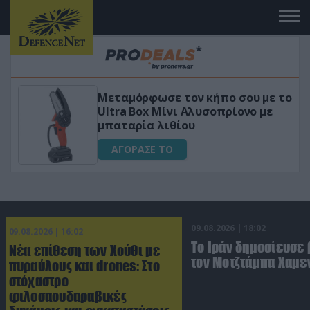
 το
«Μαγική» φόρμουλα τριβόλι + VIP
για αύξηση της λίμπιντο
ΑΓΟΡΑΣΕ ΤΟ
09.08.2026 | 18:02
09.08.2026 | 16:02
Το Ιράν δημοσίευσε 
Νέα επίθεση των Χούθι με
τον Μοτζτάμπα Χαμε
πυραύλους και drones: Στο
στόχαστρο
φιλοσαουδαραβικές