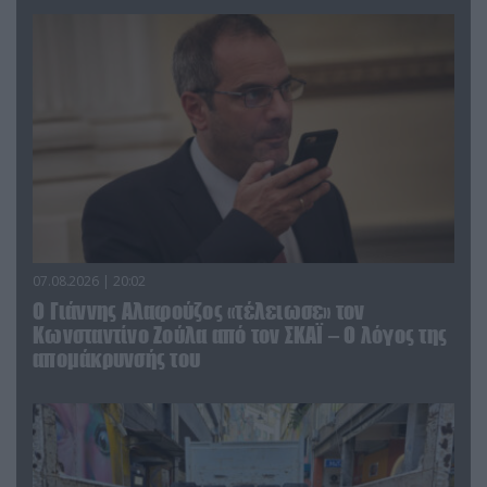
07.08.2026 | 20:02
Ο Γιάννης Αλαφούζος «τέλειωσε» τον
Κωνσταντίνο Ζούλα από τον ΣΚΑΪ – Ο λόγος της
απομάκρυνσής του