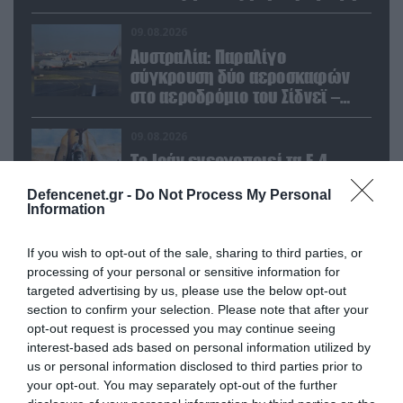
Patriot και THAAD
09.08.2026
Αυστραλία: Παραλίγο
σύγκρουση δύο αεροσκαφών
στο αεροδρόμιο του Σίδνεϊ –
Ένας τραυματίας (βίντεο)
09.08.2026
Το Ιράν ενεργοποιεί τα F-4
Phantom για βομβαρδισμούς: Τα
Defencenet.gr -
Do Not Process My Personal
αμερικανικά μαχητικά σε
Information
ετοιμότητα να χτυπήσουν
Αμερικανούς
09.08.2026
If you wish to opt-out of the sale, sharing to third parties, or
Η Τουρκία βάζει «φρένο» στα
processing of your personal or sensitive information for
πλοία από το Νοβοροσίσκ της
targeted advertising by us, please use the below opt-out
Ρωσίας – Για να πιέσει η Μόσχα
section to confirm your selection. Please note that after your
το Ιράν;
opt-out request is processed you may continue seeing
interest-based ads based on personal information utilized by
us or personal information disclosed to third parties prior to
POPULAR 24H
your opt-out. You may separately opt-out of the further