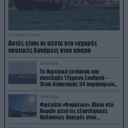
15.07.2026 | 16:03
Aυτές είναι οι πέντε πιο ισχυρές
ναυτικές δυνάμεις στον κόσμο
30.06.2026
Το Λιμενικό εντόπισε και
συνέλαβε 17χρονο Σουδανό –
Ήταν διακινητής 34 παράνομων
μεταναστών
30.06.2026
Φρεγάτα «Φορμίων»: Πίσω στο
Λοριάν μετά τις εξαντλητικές
θαλάσσιες δοκιμές στον
απαιτητικό Βισκαϊκό