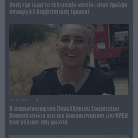
Αυτή την ώρα το τελευταίο «αντίο» στον πρώην
υπουργό Ι.Βαρβιτσιώτη (φωτο)
04.08.2026 | 13:02
Η ανακοίνωση του Πανελλήνιου Σωματείου
Πυροσβεστών για την δημοσιογράφο του OPEN
που γέλασε στη φωτιά