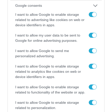
«Επιχείρηση ελεύθερα πεζοδρόμια» στην
Google consents
Αθήνα: Απομακρύνθηκαν παράνομα
I want to allow Google to enable storage
αντικείμενα από κοινόχρηστους χώρους
related to advertising like cookies on web or
device identifiers in apps.
I want to allow my user data to be sent to
Google for online advertising purposes.
I want to allow Google to send me
personalized advertising.
I want to allow Google to enable storage
related to analytics like cookies on web or
device identifiers in apps.
I want to allow Google to enable storage
06.08.2026 | 09:03
related to functionality of the website or app.
«Οι εντελώς αθώοι»: Η ανάρτηση του Αρκά για
τα ζώα που χάθηκαν στις πυρκαγιές της
I want to allow Google to enable storage
Αττικής (φωτο)
related to personalization.