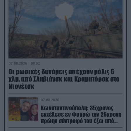
07.08.2026 | 08:02
Οι ρωσικές δυνάμεις απέχουν μόλις 5
χλμ. από Σλαβιάνσκ και Κραματόρσκ στο
Ντονέτσκ
07.08.2026
Κωνσταντινούπολη: 35χρονος
εκτέλεσε εν ψυχρώ την 26χρονη
πρώην σύντροφό του έξω από
φαρμακείο (βίντεο)