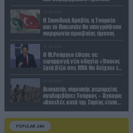
07.08.2026
Η Σαουδική Αραβία, η Τουρκία
και το Πακιστάν θα υπογράψουν
συμφωνία αμοιβαίας άμυνας
07.08.2026
Ο Μ.Ρούμπιο έθεσε σε
εφαρμογή νέα οδηγία: «Όποιος
ζητά βίζα στις ΗΠΑ θα δείχνει τα
social media – Τίποτα κρυφό»
07.08.2026
Διοικητής συριακής μεραρχίας
αναλαμβάνει Τούρκος – Άγκυρα:
«Απειλές κατά της Συρίας είναι
σαν να απειλούν εμάς»
POPULAR 24H