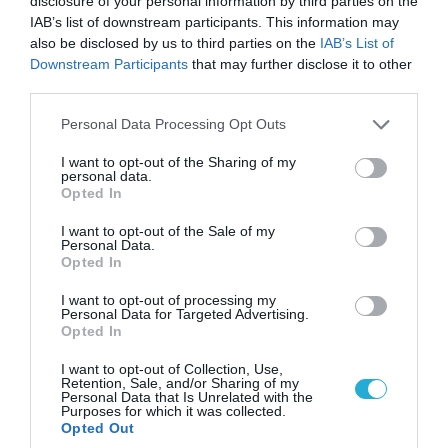
disclosure of your personal information by third parties on the
IAB’s list of downstream participants. This information may
06.08.2026 | 09:02
also be disclosed by us to third parties on the
IAB’s List of
ΗΠΑ: Nέα στοιχεία για το περιστατικό με το
Downstream Participants
that may further disclose it to other
προεδρικό ελικόπτερο Marine One – Βρέθηκε
third parties.
δίπλα σε επιβατικό αεροσκάφος
Please note that this website/app uses one or more Google
Personal Data Processing Opt Outs
services and may gather and store information including but
not limited to your visit or usage behaviour. You may click to
I want to opt-out of the Sharing of my
ΠΟΛΙΤΙΚΗ
personal data.
grant or deny consent to Google and its third-party tags to
Opted In
use your data for below specified purposes in below Google
consent section.
I want to opt-out of the Sale of my
Personal Data.
Opted In
I want to opt-out of processing my
Personal Data for Targeted Advertising.
Opted In
I want to opt-out of Collection, Use,
Retention, Sale, and/or Sharing of my
Personal Data that Is Unrelated with the
Purposes for which it was collected.
Opted Out
06.08.2026 | 14:02