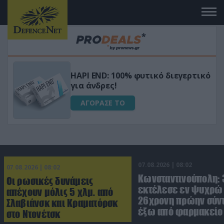
Μεταμόρφωσε τον κήπο σου με το
ικό
Ultra Box Μίνι Αλυσοπρίονο με
μπαταρία λιθίου
ΑΓΟΡΑΣΕ ΤΟ
07.08.2026 | 08:02
07.08.2026 | 08:02
Κωνσταντινούπολη:
Οι ρωσικές δυνάμεις
εκτέλεσε εν ψυχρώ 
απέχουν μόλις 5 χλμ. από
26χρονη πρώην σύν
Σλαβιάνσκ και Κραματόρσκ
έξω από φαρμακείο 
στο Ντονέτσκ