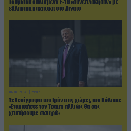
Τουρκικά οπλισμένα F-16 «συνεπλάκησαν» με
ελληνικά μαχητικά στο Αιγαίο
06.08.2026 | 21:02
Τελεσίγραφο του Ιράν στις χώρες του Κόλπου:
«Σταματήστε τον Τραμπ αλλιώς θα σας
χτυπήσουμε σκληρά»