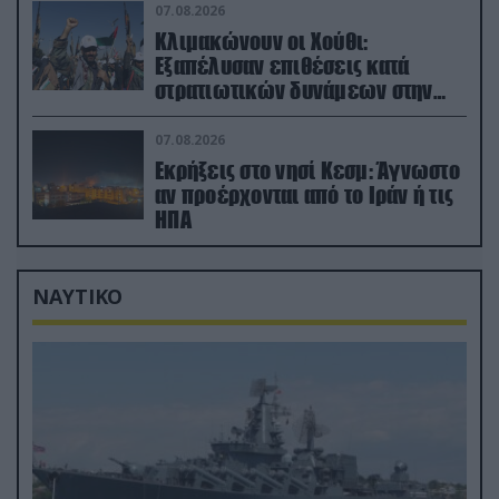
07.08.2026
Κλιμακώνουν οι Χούθι:
Eξαπέλυσαν επιθέσεις κατά
στρατιωτικών δυνάμεων στην
Υεμένη – Πλήγματα & στη
Σαουδική Αραβία!
07.08.2026
Εκρήξεις στο νησί Κεσμ: Άγνωστο
αν προέρχονται από το Ιράν ή τις
ΗΠΑ
ΝΑΥΤΙΚΟ