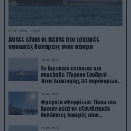
15.07.2026 | 16:03
Aυτές είναι οι πέντε πιο ισχυρές
ναυτικές δυνάμεις στον κόσμο
30.06.2026
Το Λιμενικό εντόπισε και
συνέλαβε 17χρονο Σουδανό –
Ήταν διακινητής 34 παράνομων
μεταναστών
30.06.2026
Φρεγάτα «Φορμίων»: Πίσω στο
Λοριάν μετά τις εξαντλητικές
θαλάσσιες δοκιμές στον
απαιτητικό Βισκαϊκό
25.06.2026