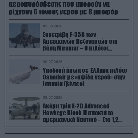
αεροπυρόσβεσης που μπορούν να
ρίχνουν 5 τόνους νερού με 8 μποφόρ
01.08.2026
Συνετρίβη F-35B των
Αμερικανών Πεζοναυτών στη
βάση Miramar – Ο πιλότος
εκτινάχθηκε εγκαίρως
30.07.2026
Υποδοχή ήρωα σε Έλληνα πιλότο
Canadair με «αψίδα νερού» στην
Ισπανία (βίντεο)
29.07.2026
Ακόμα τρία E-2D Advanced
Hawkeye Block II αποκτά το
αμερικανικό Ναυτικό – Στο 1,2
δισ.δολάρια το κόστος