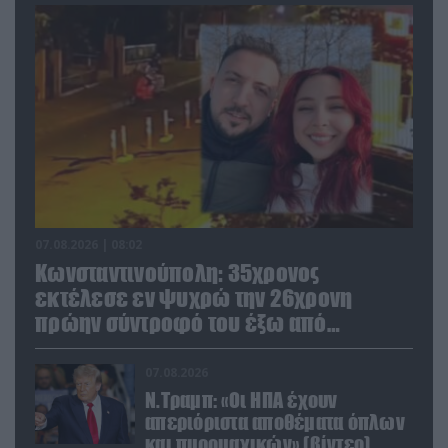
07.08.2026 | 08:02
Κωνσταντινούπολη: 35χρονος
εκτέλεσε εν ψυχρώ την 26χρονη
πρώην σύντροφό του έξω από
φαρμακείο (βίντεο)
07.08.2026
Ν.Τραμπ: «Οι ΗΠΑ έχουν
απεριόριστα αποθέματα όπλων
και πυρομαχικών» (βίντεο)