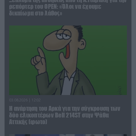
ρεπόρτερ του ΟΡΕΝ: «Όλοι να έχουμε
δικαίωμα στο λάθος»
03.08.2026 | 12:02
Η ανάρτηση του Αρκά για την σύγκρουση των
δύο ελικοπτέρων Bell 214ST στην Ψάθα
Αττικής (φωτο)