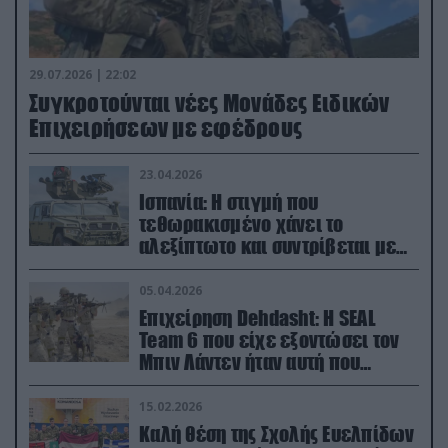
29.07.2026 | 22:02
Συγκροτούνται νέες Μονάδες Ειδικών
Επιχειρήσεων με εφέδρους
23.04.2026
Ισπανία: Η στιγμή που
τεθωρακισμένο χάνει το
αλεξίπτωτο και συντρίβεται με
ορμή στο έδαφος (βίντεο)
05.04.2026
Επιχείρηση Dehdasht: Η SEAL
Team 6 που είχε εξοντώσει τον
Μπιν Λάντεν ήταν αυτή που
διέσωσε τον πιλότο του F-15
15.02.2026
Καλή θέση της Σχολής Ευελπίδων