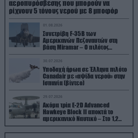
αεροπυρόσβεσης που μπορούν να
ρίχνουν 5 τόνους νερού με 8 μποφόρ
01.08.2026
Συνετρίβη F-35B των
Αμερικανών Πεζοναυτών στη
βάση Miramar – Ο πιλότος
εκτινάχθηκε εγκαίρως
30.07.2026
Υποδοχή ήρωα σε Έλληνα πιλότο
Canadair με «αψίδα νερού» στην
Ισπανία (βίντεο)
29.07.2026
Ακόμα τρία E-2D Advanced
Hawkeye Block II αποκτά το
αμερικανικό Ναυτικό – Στο 1,2
δισ.δολάρια το κόστος