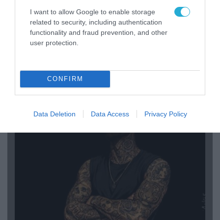
I want to allow Google to enable storage
08.08.2026 | 14:02
related to security, including authentication
functionality and fraud prevention, and other
«Φώτισε» το Κίεβο μετά από χτύπημα με
user protection.
υπερηχητικό 3M22 Zircon: Σοκαρισμένος
Ουκρανός κατέγραψε τη στιγμή (βίντεο)
CONFIRM
ΠΟΛΙΤΙΚΗ
Data Deletion
Data Access
Privacy Policy