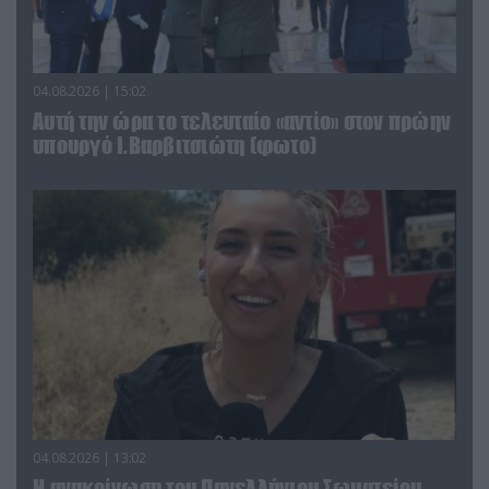
04.08.2026 | 15:02
Αυτή την ώρα το τελευταίο «αντίο» στον πρώην
υπουργό Ι.Βαρβιτσιώτη (φωτο)
04.08.2026 | 13:02
Η ανακοίνωση του Πανελλήνιου Σωματείου