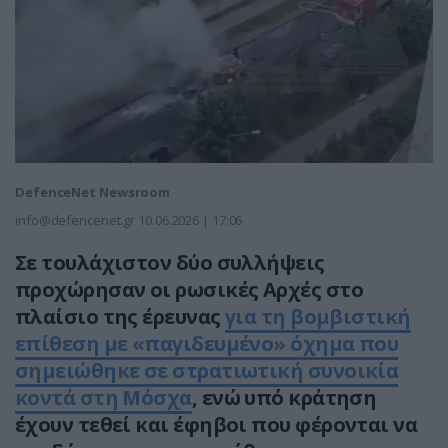
DefenceNet Newsroom
info@defencenet.gr
10.06.2026 | 17:06
Σε τουλάχιστον δύο συλλήψεις
προχώρησαν οι ρωσικές Αρχές στο
πλαίσιο της έρευνας
για τη βομβιστική
επίθεση με «παγιδευμένο» όχημα που
σημειώθηκε σε στρατιωτική συνοικία
κοντά στη Μόσχα
, ενώ υπό κράτηση
έχουν τεθεί και έφηβοι που φέρονται να