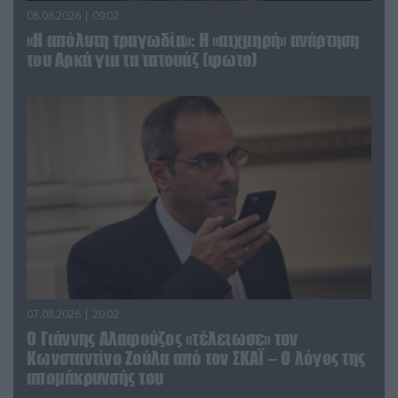
08.08.2026 | 09:02
«Η απόλυτη τραγωδία»: Η «αιχμηρή» ανάρτηση
του Αρκά για τα τατουάζ (φωτο)
07.08.2026 | 20:02
Ο Γιάννης Αλαφούζος «τέλειωσε» τον
Κωνσταντίνο Ζούλα από τον ΣΚΑΪ – Ο λόγος της
απομάκρυνσής του