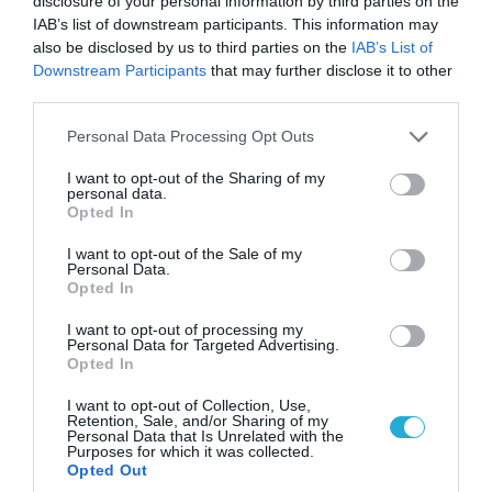
disclosure of your personal information by third parties on the
IAB’s list of downstream participants. This information may
also be disclosed by us to third parties on the
IAB’s List of
Downstream Participants
that may further disclose it to other
third parties.
Please note that this website/app uses one or more Google
Personal Data Processing Opt Outs
services and may gather and store information including but
not limited to your visit or usage behaviour. You may click to
I want to opt-out of the Sharing of my
personal data.
grant or deny consent to Google and its third-party tags to
Opted In
use your data for below specified purposes in below Google
08.08.2026 | 17:02
consent section.
I want to opt-out of the Sale of my
Personal Data.
ΕΚΤΑΚΤΟ: Τρεις Μεραρχίες του
Opted In
βορειοκορεατικού Στρατού αναπτύχθηκαν
ταχύτατα στη Ρωσία
I want to opt-out of processing my
Personal Data for Targeted Advertising.
Opted In
I want to opt-out of Collection, Use,
Retention, Sale, and/or Sharing of my
Personal Data that Is Unrelated with the
Purposes for which it was collected.
Opted Out