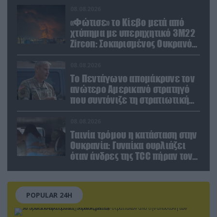
08.08.2026
«Φώτισε» το Κίεβο μετά από
χτύπημα με υπερηχητικό 3M22
Zircon: Σοκαρισμένος Ουκρανός
κατέγραψε τη στιγμή (βίντεο)
08.08.2026
Το Πεντάγωνο απομάκρυνε τον
ανώτερο Αμερικανό στρατηγό
που συντόνιζε τη στρατιωτική
βοήθεια προς την Ουκρανία
08.08.2026
Ταινία τρόμου η κατάσταση στην
Ουκρανία: Γυναίκα ουρλιάζει
όταν άνδρες της TCC πήραν τον
σύντροφό της (βίντεο)
POPULAR 24H