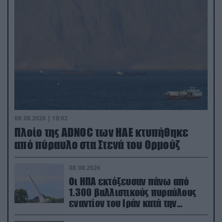
08.08.2026 | 18:02
Πλοίο της ADNOC των ΗΑΕ κτυπήθηκε
από πύραυλο στα Στενά του Ορμούζ
08.08.2026
Οι ΗΠΑ εκτόξευσαν πάνω από
1.300 βαλλιστικούς πυραύλους
εναντίον του Ιράν κατά την
διάρκεια του πολέμου