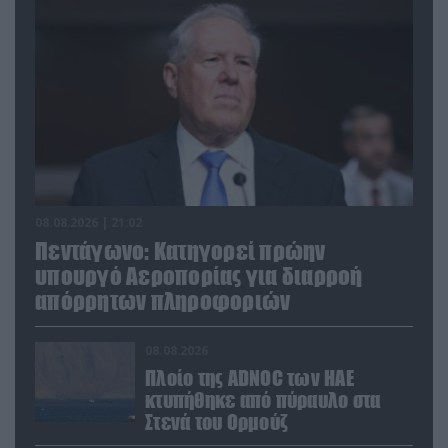
08.08.2026 | 21:02
Πεντάγωνο: Κατηγορεί πρώην
υπουργό Αεροπορίας για διαρροή
απόρρητων πληροφοριών
08.08.2026
Πλοίο της ADNOC των ΗΑΕ
κτυπήθηκε από πύραυλο στα
Στενά του Ορμούζ