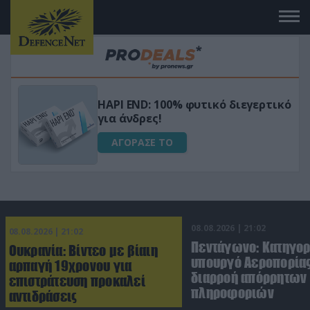
Μεταμόρφωσε τον κήπο σου με το
ικό
Ultra Box Μίνι Αλυσοπρίονο με
μπαταρία λιθίου
ΑΓΟΡΑΣΕ ΤΟ
08.08.2026 | 21:02
08.08.2026 | 21:02
Πεντάγωνο: Κατηγο
Ουκρανία: Βίντεο με βίαιη
υπουργό Αεροπορίας
αρπαγή 19χρονου για
διαρροή απόρρητων
επιστράτευση προκαλεί
πληροφοριών
αντιδράσεις