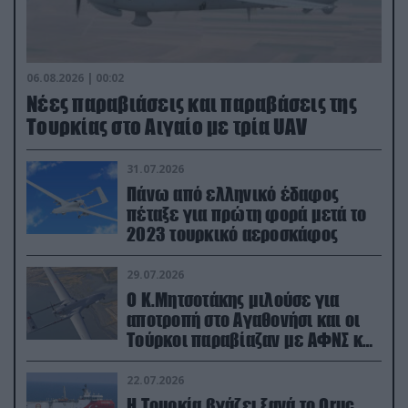
06.08.2026 | 00:02
Νέες παραβιάσεις και παραβάσεις της
Τουρκίας στο Αιγαίο με τρία UAV
31.07.2026
Πάνω από ελληνικό έδαφος
πέταξε για πρώτη φορά μετά το
2023 τουρκικό αεροσκάφος
29.07.2026
Ο Κ.Μητσοτάκης μιλούσε για
αποτροπή στο Αγαθονήσι και οι
Τούρκοι παραβίαζαν με ΑΦΝΣ και
drone
22.07.2026
Η Τουρκία βγάζει ξανά το Oruc