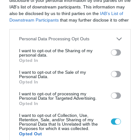
disclosure of your personal information by third parties on the
IAB’s list of downstream participants. This information may
also be disclosed by us to third parties on the
IAB’s List of
Downstream Participants
that may further disclose it to other
third parties.
Please note that this website/app uses one or more Google
Personal Data Processing Opt Outs
services and may gather and store information including but
not limited to your visit or usage behaviour. You may click to
I want to opt-out of the Sharing of my
personal data.
grant or deny consent to Google and its third-party tags to
Opted In
use your data for below specified purposes in below Google
consent section.
I want to opt-out of the Sale of my
Personal Data.
Opted In
05.08.2026 | 22:02
I want to opt-out of processing my
Το Ομάν συμφώνησε ότι τα Στενά του Ορμούζ
Personal Data for Targeted Advertising.
είναι υπό ιρανική κυριαρχία και επιτεύχθηκε
Opted In
συμφωνία
I want to opt-out of Collection, Use,
Retention, Sale, and/or Sharing of my
Personal Data that Is Unrelated with the
Purposes for which it was collected.
Opted Out
ΠΟΛΙΤΙΚΗ