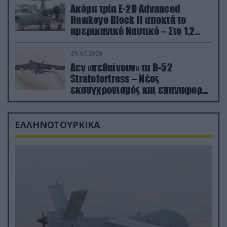
Ακόμα τρία E-2D Advanced
Hawkeye Block II αποκτά το
αμερικανικό Ναυτικό – Στο 1,2
δισ.δολάρια το κόστος
29.07.2026
Δεν «πεθαίνουν» τα Β-52
Stratofortress – Νέος
εκσυγχρονισμός και επαναφορά
από τα «νεκροταφεία»
ΕΛΛΗΝΟΤΟΥΡΚΙΚΑ