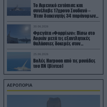
Το Λιμενικό εντόπισε και
συνέλαβε 17χρονο Σουδανό –
Ήταν διακινητής 34 παράνομων
μεταναστών
30.06.2026
Φρεγάτα «Φορμίων»: Πίσω στο
Λοριάν μετά τις εξαντλητικές
θαλάσσιες δοκιμές στον
απαιτητικό Βισκαϊκό
25.06.2026
Βολές Harpoon από τις μονάδες
του ΠΝ (βίντεο)
ΑΕΡΟΠΟΡΙΑ