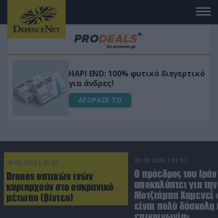
Μεταμόρφωσε τον κήπο σου με το
ικό
Ultra Box Μίνι Αλυσοπρίονο με
μπαταρία λιθίου
ΑΓΟΡΑΣΕ ΤΟ
06.08.2026 | 01:02
06.08.2026 | 01:02
Ο πρόεδρος του Ιράν
Drones οπτικών ινών
αποκαλύπτει για την
κυριαρχούν στο ουκρανικό
Μοτζτάμπα Χαμενεΐ 
μέτωπο (βίντεο)
είναι πολύ δύσκολη 
επικοινωνία»