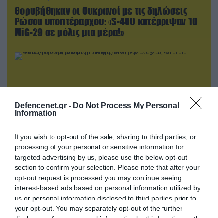
Θορυβήθηκαν οι Ουκρανοί με τις δηλώσεις
Ρώσου υποπτέραρχου: «S-400 κατέρριψαν 10
MiG-29 σε μόλις μια μέρα!»
Defencenet.gr -
Do Not Process My Personal
Information
If you wish to opt-out of the sale, sharing to third parties, or
processing of your personal or sensitive information for
targeted advertising by us, please use the below opt-out
section to confirm your selection. Please note that after your
05.08.2026 | 15:02
opt-out request is processed you may continue seeing
Ρωσικός πύραυλος με κεφαλή διασποράς
interest-based ads based on personal information utilized by
κατέστρεψε ολοσχερώς ένα από τα
us or personal information disclosed to third parties prior to
μεγαλύτερα κέντρα διανομής στο Κίεβο
your opt-out. You may separately opt-out of the further
(βίντεο)