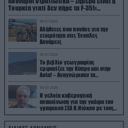
αδύναμοι στρατιωτικά – Σήμερα είναι η
Τουρκία γιατί δεν πήρε τα F-35!»
(βίντεο)
09.07.2026
Αλήθειες που πονάνε για την
ετοιμότητα στις Ένοπλες
Δυνάμεις
08.07.2026
Το βιβλίο γεωγραφίας
εμφανίζει την Κύπρο και στην
Ασία! – Αναγνώρισαν τα
κατεχόμενα; (φωτο)
04.07.2026
Η γελοία κυβερνητική
ανακοίνωση για την γκάφα του
γραφικού ΣΕΑ Θ.Ντόκου με τους
Ρώσους φαρσέρ
ΕΙΔΙΚΕΣ ΔΥΝΑΜΕΙΣ