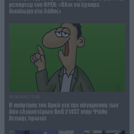
ρεπόρτερ του ΟΡΕΝ: «Όλοι να έχουμε
δικαίωμα στο λάθος»
03.08.2026 | 12:02
Η ανάρτηση του Αρκά για την σύγκρουση των
δύο ελικοπτέρων Bell 214ST στην Ψάθα
Αττικής (φωτο)