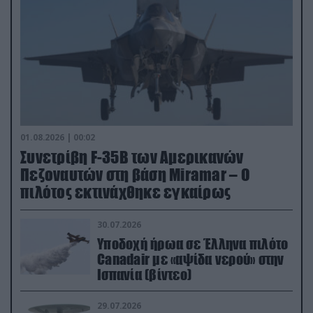
01.08.2026 | 00:02
Συνετρίβη F-35B των Αμερικανών
Πεζοναυτών στη βάση Miramar – Ο
πιλότος εκτινάχθηκε εγκαίρως
30.07.2026
Υποδοχή ήρωα σε Έλληνα πιλότο
Canadair με «αψίδα νερού» στην
Ισπανία (βίντεο)
29.07.2026