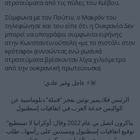
στρατεύματα από τις πύλες του Κιέβου.
Σύμφωνα με τον Πούτιν, ο Μακρόν του
τηλεφώνησε και του είπε ότι η Ουκρανία δεν
μπορεί να υπογράψει συμφωνία ειρήνης
στην Κωνσταντινούπολη «με το πιστόλι στον
κρόταφο» (εννοώντας ενώ ρωσικά
στρατεύματα βρίσκονταν λίγα χιλιόμετρα
από την ουκρανική πρωτεύουσα).
🚨⚡️ عاجل وغير عادي:
الرئيس فلاديمير بوتين يفجر “قنبلة” دبلوماسية عن
كواليس خدعة الغرب في اتفاقيات إسطنبول:
“ماكرون اتصل بي عام 2022 وقال: أوكرانيا لا تستطيع
توقيع اتفاقيات إسطنبول ومسدس على رأسها… طلب
مني سحب القوات من كييف.. وفعلت.”