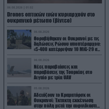
06.08.2026 | 01:02
Drones οπτικών ινών κυριαρχούν στο
ουκρανικό μέτωπο (βίντεο)
06.08.2026
Θορυβήθηκαν οι Ουκρανοί με τις
δηλώσεις Ρώσου υποπτέραρχου:
«S-400 κατέρριψαν 10 MiG-29 σε
μόλις μια μέρα!»
06.08.2026
Νέες παραβιάσεις και
παραβάσεις της Τουρκίας στο
Αιγαίο με τρία UAV
05.08.2026
Αδειάζουν το Κραματόρσκ οι
Ουκρανοί: Έκτακτη εκκένωση
στην πόλη μετά την αιφνιδιαστική