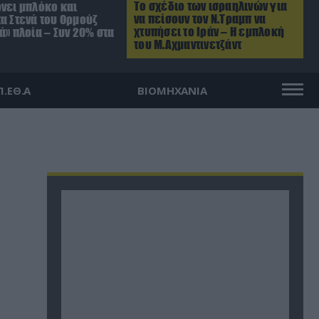
Το σχέδιο των ισραηλινών για
ρνει μπλόκο και
να πείσουν τον Ν.Τραμπ να
α Στενά του Ορμούζ
χτυπήσει το Ιράν – Η εμπλοκή
ά» πλοία – Συν 20% στα
του Μ.Αχμαντινετζάντ
Π.ΕΘ.Α
ΒΙΟΜΗΧΑΝΙΑ