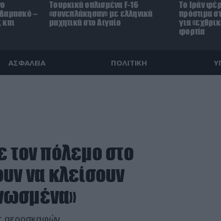
νο
Τουρκικά οπλισμένα F-16
Το Ιράν φέ
 Δαμασκό –
«συνεπλάκησαν» με ελληνικά
πρόστιμα στ
 και
μαχητικά στο Αιγαίο
για «εχθρικ
φορτία
ΑΣΦΑΛΕΙΑ
ΠΟΛΙΤΙΚΗ
Υ
ε τον πόλεμο στο
ουν να κλείσουν
γνωσμένα»
ις αεροσκαφών