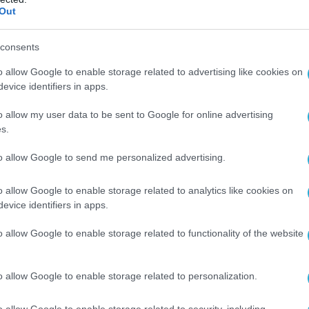
αποφασίσει να αναστείλει προσωρινά την
Out
τα από αιτήματα χωρών του Κόλπου.
consents
 μακριά. Ήμασταν απολύτως έτοιμοι. Θα
o allow Google to enable storage related to advertising like cookies on
 τη στιγμή»
, δήλωσε χαρακτηριστικά σε
evice identifiers in apps.
.
o allow my user data to be sent to Google for online advertising
s.
θάρισε ότι η απόφαση αναβολής έχει
ονικό ορίζοντα, καθώς συνεχίζονται οι
to allow Google to send me personalized advertising.
ς στην περιοχή για πιθανή συμφωνία
o allow Google to enable storage related to analytics like cookies on
evice identifiers in apps.
ς ασφάλειας στον Λευκό Οίκο
o allow Google to enable storage related to functionality of the website
υτέρας, ο Τραμπ πραγματοποίησε σύσκεψη
ην ανώτατη ομάδα εθνικής ασφάλειας,
o allow Google to enable storage related to personalization.
οφορίες του Axios, όπου ενημερώθηκε για
o allow Google to enable storage related to security, including