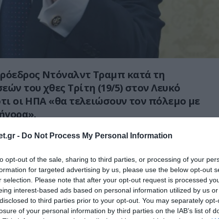
πρόεδρος Ντόναλντ Τραμπ κατά τη
εών του χθες Τρίτη (19/5) στον Λευκό
ότι οι ΗΠΑ «θα τελειώσουν τον πόλεμο με
ρήγορα».
ημειωθεί πώς το Ιράν απαντά με απειλές
t.gr -
Do Not Process My Personal Information
ες καταρρίψεις αμερικανικών
to opt-out of the sale, sharing to third parties, or processing of your per
 περίπτωση νέας σύγκρουσης.
formation for targeted advertising by us, please use the below opt-out s
r selection. Please note that after your opt-out request is processed y
η του Κογκρέσου στον Λευκό Οίκο, ο
eing interest-based ads based on personal information utilized by us or
υποστήριξε ότι η Ουάσινγκτον μπορεί να
disclosed to third parties prior to your opt-out. You may separately opt-
ύγκρουση σε σύντομο χρονικό διάστημα,
losure of your personal information by third parties on the IAB’s list of