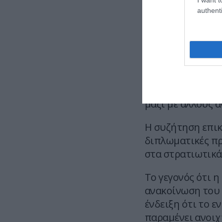
στρατιωτικές επ
authenti
Τεχεράνης.
Στη συνάντηση σ
υπουργός Εξωτερ
απεσταλμένος το
Άμυνας Πιτ Χέγκ
στρατηγός Νταν Κ
μαζί με άλλους 
Η συζήτηση επικ
διπλωματικές πρ
στα στρατιωτικά
Το γεγονός ότι η
ανακοίνωση του 
ένδειξη ότι το 
παραμένει ανοιχ