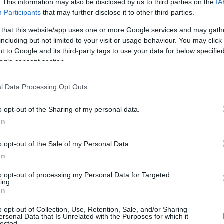
. This information may also be disclosed by us to third parties on the
IA
 δώσει περισσότερες λεπτομέρειες για το
Participants
that may further disclose it to other third parties.
ή τη στρατηγική που θα ακολουθηθεί.
 that this website/app uses one or more Google services and may gath
including but not limited to your visit or usage behaviour. You may click 
end that war very quickly. They want to make a
 to Google and its third-party tags to use your data for below specifi
al so badly. They’re tired of this”
ogle consent section.
p predicts a deal to end the war with Iran is
l Data Processing Opt Outs
“fast” — and that oil prices will plummet when
 is reached.
pic.twitter.com/Q0t8Bp8RWx
o opt-out of the Sharing of my personal data.
In
ox News (@FoxNews)
May 19, 2026
o opt-out of the Sale of my Personal Data.
ε εκείνον τον πόλεμο πολύ γρήγορα.
In
σουν μια συμφωνία τόσο απεγνωσμένα.
to opt-out of processing my Personal Data for Targeted
ί από αυτό»,
δήλωσε ο Αμερικανός πρόεδρος.
ing.
In
όεδρος αποκάλυψε επίσης ότι βρισκόταν
o opt-out of Collection, Use, Retention, Sale, and/or Sharing
ersonal Data that Is Unrelated with the Purposes for which it
 έναρξη νέων στρατιωτικών επιθέσεων κατά
lected.