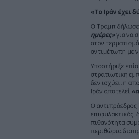
«Το Ιράν έχει δ
Ο Τραμπ δήλωσε 
ημέρες»
για να 
στον τερματισμό
αντιμέτωπη με νέ
Υποστήριξε επίσ
στρατιωτική εμπ
δεν ισχύει, η α
Ιράν αποτελεί
«α
Ο αντιπρόεδρος 
επιφυλακτικός, 
πιθανότητα συμφ
περιθώρια διαπ