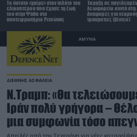
Το ύστατο «χαίρε» στον πιλότο του
Έκρηξη σε παγιδευμέ
ελικοπτέρου που έχασε τη ζωή
λεωφορείο κοντά στη
του στην Ψάθα στο
Αναφορές για νεκρούς
αποτεφρωτήριο Ριτσώνας
τραυματίες (βίντεο)
ΑΜΥΝΑ
ΔΙΕΘΝΗΣ ΑΣΦΑΛΕΙΑ
Ν.Τραμπ: «Θα τελειώσουμ
Ιράν πολύ γρήγορα – Θέλ
μια συμφωνία τόσο απε
Απειλές από την Τεχεράνη για νέες καταρρίψε