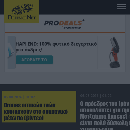
Μεταμόρφωσε τον κήπο σου με το
ικό
Ultra Box Μίνι Αλυσοπρίονο με
μπαταρία λιθίου
ΑΓΟΡΑΣΕ ΤΟ
06.08.2026 | 01:02
06.08.2026 | 01:02
Ο πρόεδρος του Ιράν
Drones οπτικών ινών
αποκαλύπτει για την
κυριαρχούν στο ουκρανικό
Μοτζτάμπα Χαμενεΐ 
μέτωπο (βίντεο)
είναι πολύ δύσκολη 
επικοινωνία»