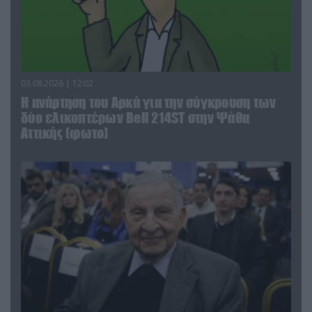
03.08.2026 | 12:02
Η ανάρτηση του Αρκά για την σύγκρουση των
δύο ελικοπτέρων Bell 214ST στην Ψάθα
Αττικής (φωτο)