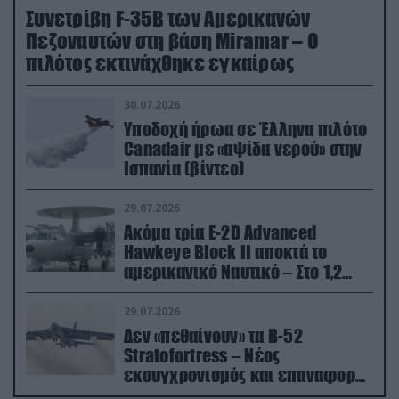
Συνετρίβη F-35B των Αμερικανών
Πεζοναυτών στη βάση Miramar – Ο
πιλότος εκτινάχθηκε εγκαίρως
30.07.2026
Υποδοχή ήρωα σε Έλληνα πιλότο
Canadair με «αψίδα νερού» στην
Ισπανία (βίντεο)
29.07.2026
Ακόμα τρία E-2D Advanced
Hawkeye Block II αποκτά το
αμερικανικό Ναυτικό – Στο 1,2
δισ.δολάρια το κόστος
29.07.2026
Δεν «πεθαίνουν» τα Β-52
Stratofortress – Νέος
εκσυγχρονισμός και επαναφορά
από τα «νεκροταφεία»