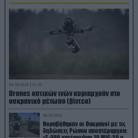
06.08.2026 | 01:02
Drones οπτικών ινών κυριαρχούν στο
ουκρανικό μέτωπο (βίντεο)
06.08.2026
Θορυβήθηκαν οι Ουκρανοί με τις
δηλώσεις Ρώσου υποπτέραρχου:
«S-400 κατέρριψαν 10 MiG-29 σε