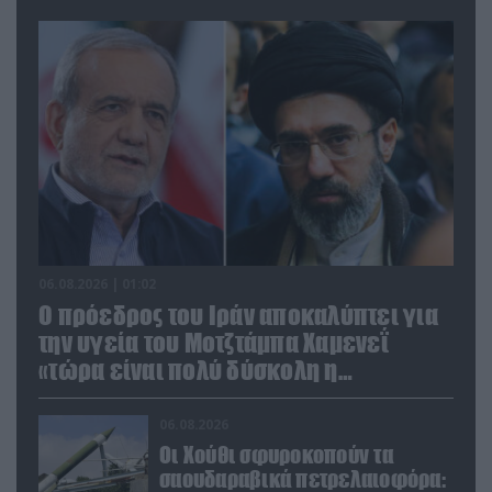
06.08.2026 | 01:02
Ο πρόεδρος του Ιράν αποκαλύπτει για
την υγεία του Μοτζτάμπα Χαμενεΐ
«τώρα είναι πολύ δύσκολη η
επικοινωνία»
06.08.2026
Οι Χούθι σφυροκοπούν τα
σαουδαραβικά πετρελαιοφόρα: