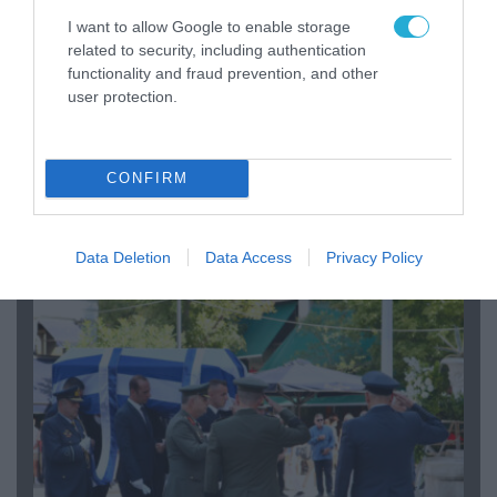
I want to allow Google to enable storage
related to security, including authentication
functionality and fraud prevention, and other
05.08.2026 | 15:02
user protection.
ΗΠΑ: Σε εξέλιξη έρευνα της FAA για
περιστατικό με το προεδρικό ελικόπτερο
Marine One που μετέφερε τον Ν.Τραμπ
CONFIRM
ΠΟΛΙΤΙΚΗ
Data Deletion
Data Access
Privacy Policy