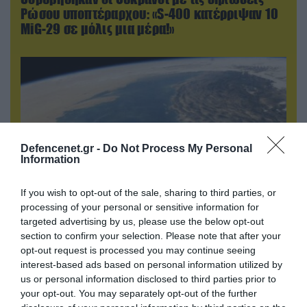
Ρώσου υποπτέραρχου: «S-400 κατέρριψαν 10
MiG-29 σε μόλις μια μέρα!»
Defencenet.gr -
Do Not Process My Personal
Information
If you wish to opt-out of the sale, sharing to third parties, or
processing of your personal or sensitive information for
targeted advertising by us, please use the below opt-out
05.08.2026 | 22:02
section to confirm your selection. Please note that after your
Το Ομάν συμφώνησε ότι τα Στενά του Ορμούζ
opt-out request is processed you may continue seeing
είναι υπό ιρανική κυριαρχία και επιτεύχθηκε
interest-based ads based on personal information utilized by
συμφωνία
us or personal information disclosed to third parties prior to
your opt-out. You may separately opt-out of the further