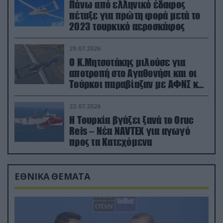
Πάνω από ελληνικό έδαφος
πέταξε για πρώτη φορά μετά το
2023 τουρκικό αεροσκάφος
29.07.2026
Ο Κ.Μητσοτάκης μιλούσε για
αποτροπή στο Αγαθονήσι και οι
Τούρκοι παραβίαζαν με ΑΦΝΣ και
drone
22.07.2026
Η Τουρκία βγάζει ξανά το Oruc
Reis – Νέα NAVTEX για αγωγό
προς τα Κατεχόμενα
ΕΘΝΙΚΑ ΘΕΜΑΤΑ