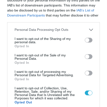
disclosure of your personal information by third parties on the
IAB’s list of downstream participants. This information may
also be disclosed by us to third parties on the
IAB’s List of
Downstream Participants
that may further disclose it to other
third parties.
Please note that this website/app uses one or more Google
Personal Data Processing Opt Outs
services and may gather and store information including but
not limited to your visit or usage behaviour. You may click to
I want to opt-out of the Sharing of my
personal data.
grant or deny consent to Google and its third-party tags to
Opted In
use your data for below specified purposes in below Google
consent section.
I want to opt-out of the Sale of my
05.08.2026 | 15:02
Personal Data.
Opted In
Ρωσικός πύραυλος με κεφαλή διασποράς
κατέστρεψε ολοσχερώς ένα από τα
I want to opt-out of processing my
μεγαλύτερα κέντρα διανομής στο Κίεβο
Personal Data for Targeted Advertising.
(βίντεο)
Opted In
I want to opt-out of Collection, Use,
Retention, Sale, and/or Sharing of my
Personal Data that Is Unrelated with the
Purposes for which it was collected.
Opted Out