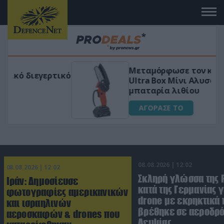
Μεταμόρφωσε τον κήπο σου με το
ικό
Ultra Box Μίνι Αλυσοπρίονο με
μπαταρία λιθίου
ΑΓΟΡΑΣΕ ΤΟ
08.08.2026 | 12:02
08.08.2026 | 12:02
Σκληρή γλώσσα της 
Ιράν: Δημοσίευσε
κατά της Γερμανίας γ
φωτογραφίες αμερικανικών
drone με εκρηκτικά
και ισραηλινών
βρέθηκε σε αεροδρό
αεροσκαφών & drones που
Λειψίας