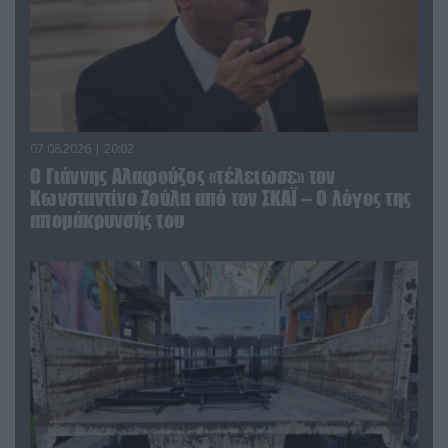
07.08.2026 | 20:02
Ο Γιάννης Αλαφούζος «τέλειωσε» τον
Κωνσταντίνο Ζούλα από τον ΣΚΑΪ – Ο λόγος της
απομάκρυνσής του