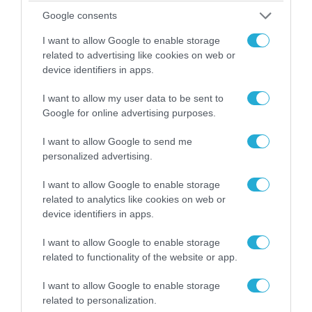
ανεμογεννήτριας αλλά… το δυσκολεύουν τα
δένδρα! (βίντεο)
Google consents
I want to allow Google to enable storage
related to advertising like cookies on web or
device identifiers in apps.
I want to allow my user data to be sent to
Google for online advertising purposes.
I want to allow Google to send me
personalized advertising.
I want to allow Google to enable storage
related to analytics like cookies on web or
device identifiers in apps.
07.08.2026 | 16:02
Κ.Τσίγκας για νέα Canadair DHC-515: «Θα
I want to allow Google to enable storage
πετούν τη νύχτα αλλά δεν θα πραγματοποιούν
related to functionality of the website or app.
ρίψεις νερού»
I want to allow Google to enable storage
related to personalization.