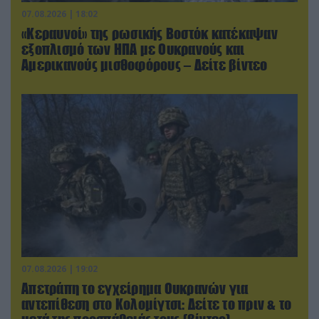
07.08.2026 | 18:02
«Κεραυνοί» της ρωσικής Βοστόκ κατέκαψαν
εξοπλισμό των ΗΠΑ με Ουκρανούς και
Αμερικανούς μισθοφόρους – Δείτε βίντεο
07.08.2026 | 19:02
Απετράπη το εγχείρημα Ουκρανών για
αντεπίθεση στο Κολομίγτσι: Δείτε το πριν & το