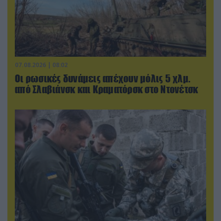
07.08.2026 | 08:02
Οι ρωσικές δυνάμεις απέχουν μόλις 5 χλμ.
από Σλαβιάνσκ και Κραματόρσκ στο Ντονέτσκ