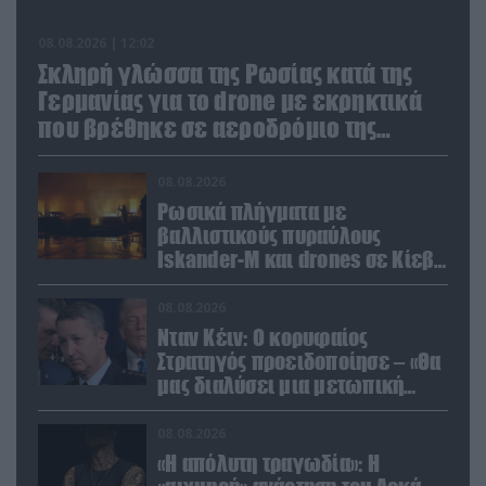
08.08.2026 | 12:02
Σκληρή γλώσσα της Ρωσίας κατά της
Γερμανίας για το drone με εκρηκτικά
που βρέθηκε σε αεροδρόμιο της
Λειψίας
08.08.2026
Ρωσικά πλήγματα με
βαλλιστικούς πυραύλους
Iskander-M και drones σε Κίεβο
και Ντνιπροπετρόφσκ: Ισχυρές
εκρήξεις
08.08.2026
Νταν Κέιν: Ο κορυφαίος
Στρατηγός προειδοποίησε – «Θα
μας διαλύσει μια μετωπική
σύγκρουση με το Ιράν» – Τι
πρότεινε
08.08.2026
«Η απόλυτη τραγωδία»: Η