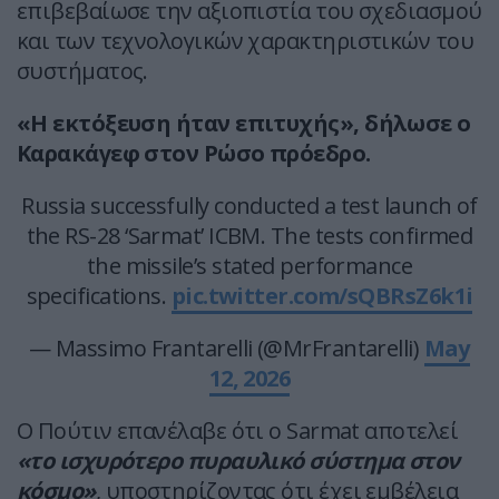
επιβεβαίωσε την αξιοπιστία του σχεδιασμού
και των τεχνολογικών χαρακτηριστικών του
συστήματος.
«Η εκτόξευση ήταν επιτυχής», δήλωσε ο
Καρακάγεφ στον Ρώσο πρόεδρο.
Russia successfully conducted a test launch of
the RS-28 ‘Sarmat’ ICBM. The tests confirmed
the missile’s stated performance
specifications.
pic.twitter.com/sQBRsZ6k1i
— Massimo Frantarelli (@MrFrantarelli)
May
12, 2026
Ο Πούτιν επανέλαβε ότι ο Sarmat αποτελεί
«το ισχυρότερο πυραυλικό σύστημα στον
κόσμο»
, υποστηρίζοντας ότι έχει εμβέλεια