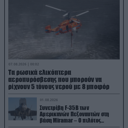
07.08.2026 | 00:02
Τα ρωσικά ελικόπτερα
αεροπυρόσβεσης που μπορούν να
ρίχνουν 5 τόνους νερού με 8 μποφόρ
01.08.2026
Συνετρίβη F-35B των
Αμερικανών Πεζοναυτών στη
βάση Miramar – Ο πιλότος
εκτινάχθηκε εγκαίρως