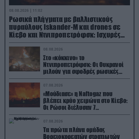
08.08.2026 | 11:02
Ρωσικά πλήγματα με βαλλιστικούς
πυραύλους Iskander-M και drones σε
Κίεβο και Ντνιπροπετρόφσκ: Ισχυρές
εκρήξεις
08.08.2026
Στο «κόκκινο» το
Ντνιπροπετρόφσκ: Οι Ουκρανοί
μιλούν για σφοδρές ρωσικές
επιθέσεις σε όλη την επικράτεια
07.08.2026
«Μούδιασε» η Naftogaz που
βλέπει κρύο χειμώνα στο Κίεβο:
Οι Ρώσοι διέλυσαν 7
εγκαταστάσεις του ουκρανικού
κολοσσού!
07.08.2026
Τα πρώτα πλάνα ομάδας
Βορειοκορεατών στρατιωτών