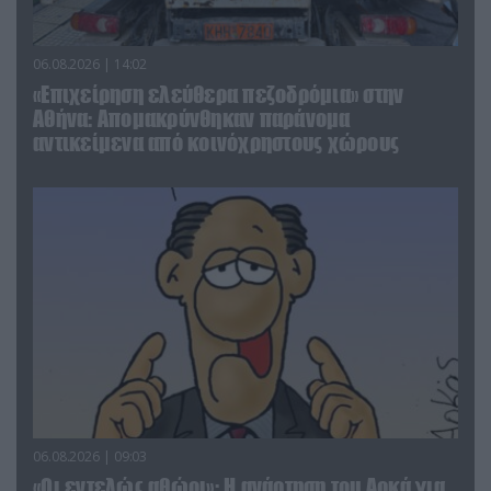
06.08.2026 | 14:02
«Επιχείρηση ελεύθερα πεζοδρόμια» στην
Αθήνα: Απομακρύνθηκαν παράνομα
αντικείμενα από κοινόχρηστους χώρους
06.08.2026 | 09:03
«Οι εντελώς αθώοι»: Η ανάρτηση του Αρκά για