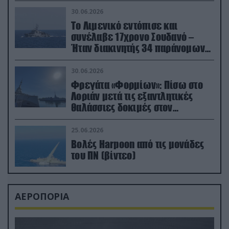
30.06.2026
Το Λιμενικό εντόπισε και
συνέλαβε 17χρονο Σουδανό –
Ήταν διακινητής 34 παράνομων
μεταναστών
30.06.2026
Φρεγάτα «Φορμίων»: Πίσω στο
Λοριάν μετά τις εξαντλητικές
θαλάσσιες δοκιμές στον
απαιτητικό Βισκαϊκό
25.06.2026
Βολές Harpoon από τις μονάδες
του ΠΝ (βίντεο)
ΑΕΡΟΠΟΡΙΑ