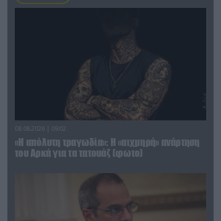
08.08.2026 | 09:02
«Η απόλυτη τραγωδία»: Η «αιχμηρή» ανάρτηση
του Αρκά για τα τατουάζ (φωτο)