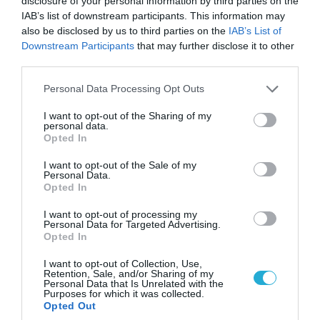
disclosure of your personal information by third parties on the
IAB’s list of downstream participants. This information may
also be disclosed by us to third parties on the
IAB’s List of
07.08.2026 | 23:02
Downstream Participants
that may further disclose it to other
Τα πρώτα πλάνα ομάδας Βορειοκορεατών
third parties.
στρατιωτών από την αποστολή των 30.000
που έφτασαν στη Ρωσία (βίντεο)
Please note that this website/app uses one or more Google
Personal Data Processing Opt Outs
services and may gather and store information including but
not limited to your visit or usage behaviour. You may click to
I want to opt-out of the Sharing of my
personal data.
grant or deny consent to Google and its third-party tags to
Opted In
use your data for below specified purposes in below Google
consent section.
I want to opt-out of the Sale of my
Personal Data.
Opted In
I want to opt-out of processing my
Personal Data for Targeted Advertising.
Opted In
I want to opt-out of Collection, Use,
Retention, Sale, and/or Sharing of my
Personal Data that Is Unrelated with the
07.08.2026 | 16:02
Purposes for which it was collected.
Φορτηγό μεταφέρει πτερύγιο
Opted Out