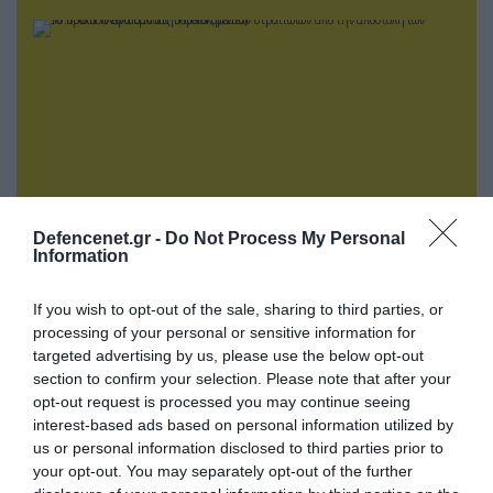
Defencenet.gr -
Do Not Process My Personal
Information
07.08.2026 | 23:02
If you wish to opt-out of the sale, sharing to third parties, or
Τα πρώτα πλάνα ομάδας Βορειοκορεατών
processing of your personal or sensitive information for
στρατιωτών από την αποστολή των 30.000
targeted advertising by us, please use the below opt-out
που έφτασαν στη Ρωσία (βίντεο)
section to confirm your selection. Please note that after your
opt-out request is processed you may continue seeing
interest-based ads based on personal information utilized by
us or personal information disclosed to third parties prior to
your opt-out. You may separately opt-out of the further