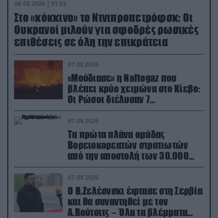
08.08.2026 | 01:02
Στο «κόκκινο» το Ντνιπροπετρόφσκ: Οι
Ουκρανοί μιλούν για σφοδρές ρωσικές
επιθέσεις σε όλη την επικράτεια
07.08.2026
«Μούδιασε» η Naftogaz που
βλέπει κρύο χειμώνα στο Κίεβο:
Οι Ρώσοι διέλυσαν 7
εγκαταστάσεις του ουκρανικού
κολοσσού!
07.08.2026
Τα πρώτα πλάνα ομάδας
Βορειοκορεατών στρατιωτών
από την αποστολή των 30.000
που έφτασαν στη Ρωσία (βίντεο)
07.08.2026
Ο Β.Ζελέσνσκι έφτασε στη Σερβία
και θα συναντηθεί με τον
Α.Βούτσιτς – Όλα τα βλέμματα