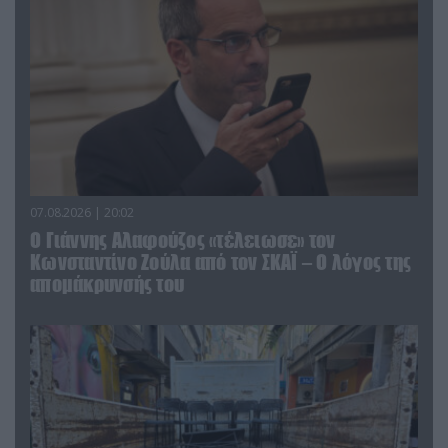
07.08.2026 | 20:02
Ο Γιάννης Αλαφούζος «τέλειωσε» τον
Κωνσταντίνο Ζούλα από τον ΣΚΑΪ – Ο λόγος της
απομάκρυνσής του