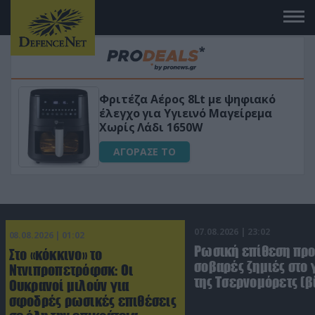
Φριτέζα Αέρος 8Lt με ψηφιακό
VIP
έλεγχο για Υγιεινό Μαγείρεμα
Χωρίς Λάδι 1650W
ΑΓΟΡΑΣΕ ΤΟ
07.08.2026 | 23:02
08.08.2026 | 01:02
Ρωσική επίθεση πρ
Στο «κόκκινο» το
σοβαρές ζημιές στο
Ντνιπροπετρόφσκ: Οι
της Τσερνομόρετς (β
Ουκρανοί μιλούν για
σφοδρές ρωσικές επιθέσεις