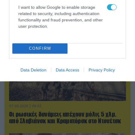
Στο Βελιγράδι ο Β.Ζελένσκι: «Πρέπει να
I want to allow Google to enable storage
αποσπάσουμε τους Σέρβους από το
related to security, including authentication
στρατόπεδο της Ρωσίας»
functionality and fraud prevention, and other
user protection.
CONFIRM
Data Deletion
Data Access
Privacy Policy
07.08.2026 | 08:02
Οι ρωσικές δυνάμεις απέχουν μόλις 5 χλμ.
από Σλαβιάνσκ και Κραματόρσκ στο Ντονέτσκ