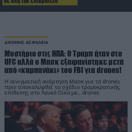
σε όλη την επικράτεια
ΔΙΕΘΝΗΣ ΑΣΦΑΛΕΙΑ
Μυστήριο στις ΗΠΑ: Ο Τραμπ ήταν στο
UFC αλλά ο Μασκ εξαφανίστηκε μετά
από «καμπανάκι» του FBI για drones!
Η αινιγματική ανάρτηση Μασκ για τα drones
πριν αποκαλυφθεί το σχέδιο τρομοκρατικής
επίθεσης στο Λευκό Οίκο με... drones