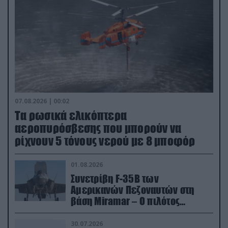
07.08.2026 | 00:02
Τα ρωσικά ελικόπτερα
αεροπυρόσβεσης που μπορούν να
ρίχνουν 5 τόνους νερού με 8 μποφόρ
01.08.2026
Συνετρίβη F-35B των
Αμερικανών Πεζοναυτών στη
βάση Miramar – Ο πιλότος
εκτινάχθηκε εγκαίρως
30.07.2026