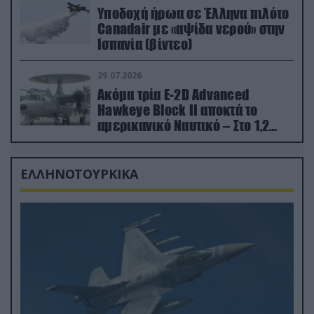
Υποδοχή ήρωα σε Έλληνα πιλότο
Canadair με «αψίδα νερού» στην
Ισπανία (βίντεο)
29.07.2026
Ακόμα τρία E-2D Advanced
Hawkeye Block II αποκτά το
αμερικανικό Ναυτικό – Στο 1,2
δισ.δολάρια το κόστος
ΕΛΛΗΝΟΤΟΥΡΚΙΚΑ