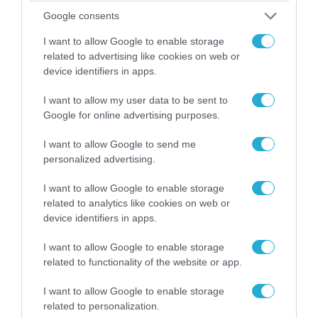
Google consents
I want to allow Google to enable storage
related to advertising like cookies on web or
07.08.2026 | 16:02
device identifiers in apps.
Κ.Τσίγκας για νέα Canadair DHC-515: «Θα
πετούν τη νύχτα αλλά δεν θα πραγματοποιούν
I want to allow my user data to be sent to
ρίψεις νερού»
Google for online advertising purposes.
I want to allow Google to send me
personalized advertising.
I want to allow Google to enable storage
related to analytics like cookies on web or
device identifiers in apps.
I want to allow Google to enable storage
related to functionality of the website or app.
I want to allow Google to enable storage
related to personalization.
07.08.2026 | 02:02