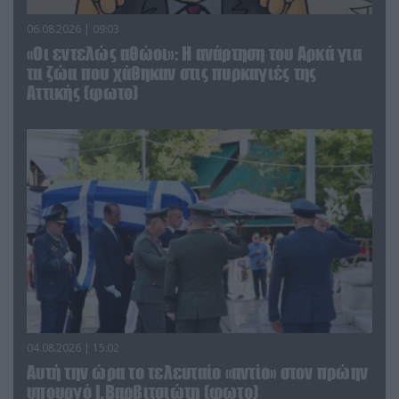
06.08.2026 | 09:03
«Οι εντελώς αθώοι»: Η ανάρτηση του Αρκά για
τα ζώα που χάθηκαν στις πυρκαγιές της
Αττικής (φωτο)
04.08.2026 | 15:02
Αυτή την ώρα το τελευταίο «αντίο» στον πρώην
υπουργό Ι.Βαρβιτσιώτη (φωτο)