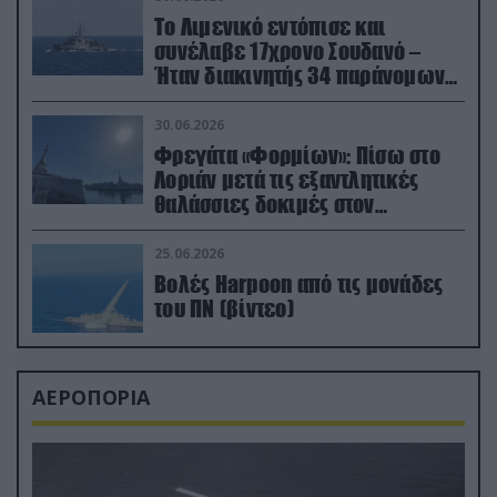
Το Λιμενικό εντόπισε και
συνέλαβε 17χρονο Σουδανό –
Ήταν διακινητής 34 παράνομων
μεταναστών
30.06.2026
Φρεγάτα «Φορμίων»: Πίσω στο
Λοριάν μετά τις εξαντλητικές
θαλάσσιες δοκιμές στον
απαιτητικό Βισκαϊκό
25.06.2026
Βολές Harpoon από τις μονάδες
του ΠΝ (βίντεο)
ΑΕΡΟΠΟΡΙΑ