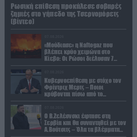
Ρωσική επίθεση προκάλεσε σοβαρές
ζημιές στο γήπεδο της Τσερνομόρετς
(βίντεο)
07.08.2026
«Μούδιασε» η Naftogaz που
βλέπει κρύο χειμώνα στο
Κίεβο: Οι Ρώσοι διέλυσαν 7
εγκαταστάσεις του ουκρανικού
κολοσσού!
07.08.2026
Κυβερνοεπίθεση με στόχο τον
Φρίντριχ Μερτς – Ποιοι
κρύβονται πίσω από το
παραποιημένο βίντεο
07.08.2026
Ο Β.Ζελέσνσκι έφτασε στη
Σερβία και θα συναντηθεί με τον
Α.Βούτσιτς – Όλα τα βλέμματα
στις σχέσεις με τη Ρωσία