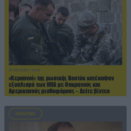
07.08.2026 | 18:02
«Κεραυνοί» της ρωσικής Βοστόκ κατέκαψαν
εξοπλισμό των ΗΠΑ με Ουκρανούς και
Αμερικανούς μισθοφόρους – Δείτε βίντεο
ΠΟΛΙΤΙΚΗ