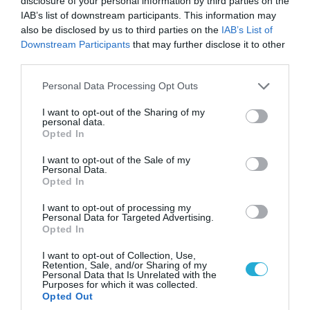
disclosure of your personal information by third parties on the
IAB’s list of downstream participants. This information may
also be disclosed by us to third parties on the
IAB’s List of
Downstream Participants
that may further disclose it to other
third parties.
Please note that this website/app uses one or more Google
Personal Data Processing Opt Outs
services and may gather and store information including but
not limited to your visit or usage behaviour. You may click to
I want to opt-out of the Sharing of my
07.08.2026 | 08:02
personal data.
grant or deny consent to Google and its third-party tags to
Opted In
Κλιμακώνουν οι Χούθι: Eξαπέλυσαν επιθέσεις
use your data for below specified purposes in below Google
κατά στρατιωτικών δυνάμεων στην Υεμένη –
consent section.
I want to opt-out of the Sale of my
Πλήγματα & στη Σαουδική Αραβία!
Personal Data.
Opted In
I want to opt-out of processing my
Personal Data for Targeted Advertising.
Opted In
I want to opt-out of Collection, Use,
Retention, Sale, and/or Sharing of my
Personal Data that Is Unrelated with the
Purposes for which it was collected.
Opted Out