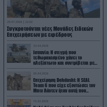
29.07.2026 | 22:02
Συγκροτούνται νέες Μονάδες Ειδικών
Επιχειρήσεων με εφέδρους
23.04.2026
Ισπανία: Η στιγμή που
τεθωρακισμένο χάνει το
αλεξίπτωτο και συντρίβεται με
ορμή στο έδαφος (βίντεο)
05.04.2026
Επιχείρηση Dehdasht: Η SEAL
Team 6 που είχε εξοντώσει τον
Μπιν Λάντεν ήταν αυτή που
διέσωσε τον πιλότο του F-15
15.02.2026