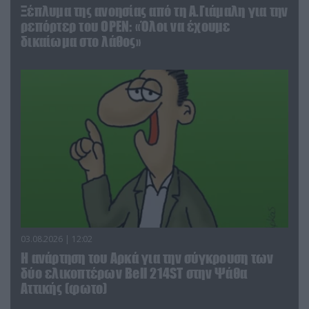
Ξέπλυμα της ανοησίας από τη Α.Γιάμαλη για την
ρεπόρτερ του ΟΡΕΝ: «Όλοι να έχουμε
δικαίωμα στο λάθος»
03.08.2026 | 12:02
Η ανάρτηση του Αρκά για την σύγκρουση των
δύο ελικοπτέρων Bell 214ST στην Ψάθα
Αττικής (φωτο)