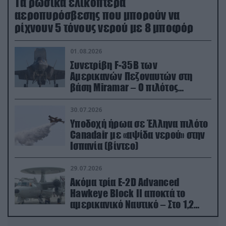
Τα ρωσικά ελικόπτερα
αεροπυρόσβεσης που μπορούν να
ρίχνουν 5 τόνους νερού με 8 μποφόρ
01.08.2026
Συνετρίβη F-35B των
Αμερικανών Πεζοναυτών στη
βάση Miramar – Ο πιλότος
εκτινάχθηκε εγκαίρως
30.07.2026
Υποδοχή ήρωα σε Έλληνα πιλότο
Canadair με «αψίδα νερού» στην
Ισπανία (βίντεο)
29.07.2026
Ακόμα τρία E-2D Advanced
Hawkeye Block II αποκτά το
αμερικανικό Ναυτικό – Στο 1,2
δισ.δολάρια το κόστος