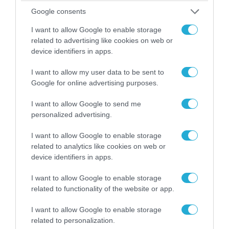
06.08.2026 | 14:02
Google consents
«Επιχείρηση ελεύθερα πεζοδρόμια» στην
I want to allow Google to enable storage
Αθήνα: Απομακρύνθηκαν παράνομα
related to advertising like cookies on web or
αντικείμενα από κοινόχρηστους χώρους
device identifiers in apps.
I want to allow my user data to be sent to
Google for online advertising purposes.
I want to allow Google to send me
personalized advertising.
I want to allow Google to enable storage
related to analytics like cookies on web or
device identifiers in apps.
I want to allow Google to enable storage
related to functionality of the website or app.
06.08.2026 | 09:03
«Οι εντελώς αθώοι»: Η ανάρτηση του Αρκά για
I want to allow Google to enable storage
τα ζώα που χάθηκαν στις πυρκαγιές της
related to personalization.
Αττικής (φωτο)