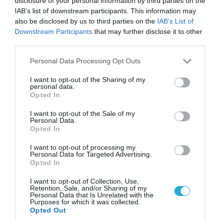
disclosure of your personal information by third parties on the
IAB’s list of downstream participants. This information may
06.08.2026 | 14:02
also be disclosed by us to third parties on the
IAB’s List of
«Επιχείρηση ελεύθερα πεζοδρόμια» στην
Downstream Participants
that may further disclose it to other
third parties.
Αθήνα: Απομακρύνθηκαν παράνομα
αντικείμενα από κοινόχρηστους χώρους
Please note that this website/app uses one or more Google
Personal Data Processing Opt Outs
services and may gather and store information including but
not limited to your visit or usage behaviour. You may click to
I want to opt-out of the Sharing of my
personal data.
grant or deny consent to Google and its third-party tags to
ΠΟΛΙΤΙΚΗ
Opted In
use your data for below specified purposes in below Google
consent section.
I want to opt-out of the Sale of my
Personal Data.
Opted In
I want to opt-out of processing my
Personal Data for Targeted Advertising.
Opted In
I want to opt-out of Collection, Use,
Retention, Sale, and/or Sharing of my
Personal Data that Is Unrelated with the
Purposes for which it was collected.
Opted Out