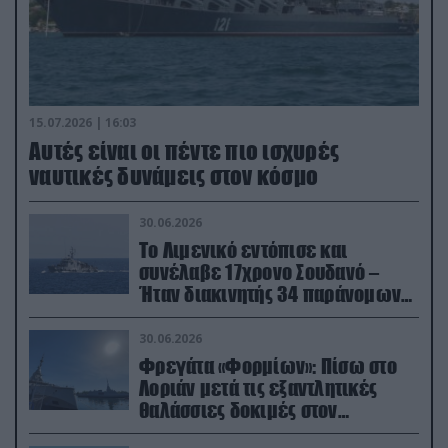
15.07.2026 | 16:03
Aυτές είναι οι πέντε πιο ισχυρές
ναυτικές δυνάμεις στον κόσμο
30.06.2026
Το Λιμενικό εντόπισε και
συνέλαβε 17χρονο Σουδανό –
Ήταν διακινητής 34 παράνομων
μεταναστών
30.06.2026
Φρεγάτα «Φορμίων»: Πίσω στο
Λοριάν μετά τις εξαντλητικές
θαλάσσιες δοκιμές στον
απαιτητικό Βισκαϊκό