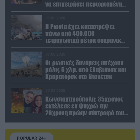
να επιχειρήσει περιορισμένη
στρατιωτική επιχείρηση στην
Ευρώπη»
07.08.2026
Η Ρωσία έχει καταστρέψει
πάνω από 400.000
τετραγωνικά μέτρα ουκρανικών
εγκαταστάσεων τον Ιούλιο
07.08.2026
Οι ρωσικές δυνάμεις απέχουν
μόλις 5 χλμ. από Σλαβιάνσκ και
Κραματόρσκ στο Ντονέτσκ
07.08.2026
Κωνσταντινούπολη: 35χρονος
εκτέλεσε εν ψυχρώ την
26χρονη πρώην σύντροφό του
έξω από φαρμακείο (βίντεο)
POPULAR 24H