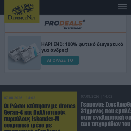
Μεταμόρφωσε τον κήπο σου με το
ικό
Ultra Box Μίνι Αλυσοπρίονο με
μπαταρία λιθίου
ΑΓΟΡΑΣΕ ΤΟ
07.08.2026 | 14:02
07.08.2026 | 14:02
Γερμανία: Συνελήφθ
Οι Ρώσοι κτύπησαν με drones
31χρονος που εμπλέ
Geran-4 και βαλλιστικούς
στην εγκληματική 
πυραύλους Iskander-M
των τσιγαράδων του 
ουκρανικό τρένο με