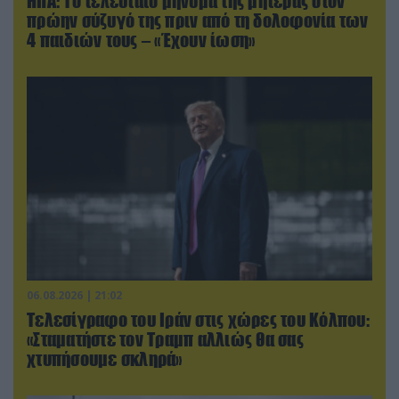
ΗΠΑ: Το τελευταίο μήνυμα της μητέρας στον
πρώην σύζυγό της πριν από τη δολοφονία των
4 παιδιών τους – «Έχουν ίωση»
06.08.2026 | 21:02
Τελεσίγραφο του Ιράν στις χώρες του Κόλπου:
«Σταματήστε τον Τραμπ αλλιώς θα σας
χτυπήσουμε σκληρά»