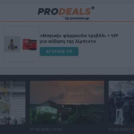
Φριτέζα Αέρος
όρμουλα τριβόλι + VIP
έλεγχο για Υγι
της λίμπιντο
Χωρίς Λάδι 16
ΤΟ
ΑΓΟΡΑΣΕ ΤΟ
07.08.2026 | 15:02
07.08.2026 | 1