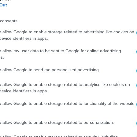
σιμοποιούνται για τη στέγαση αιτούντων
Out
γένειες απομακρύνθηκαν εσπευσμένα από τις
 την προστασία των Αρχών.
consents
 έστησαν οδοφράγματα, πυρπόλησαν
o allow Google to enable storage related to advertising like cookies on
evice identifiers in apps.
μάτων και έριξαν αντικείμενα κατά
υνάμεων. Ένα λεωφορείο παραδόθηκε στις
o allow my user data to be sent to Google for online advertising
κετά αυτοκίνητα υπέστησαν σοβαρές
s.
to allow Google to send me personalized advertising.
t masked men burn a Glider bus to the ground
o allow Google to enable storage related to analytics like cookies on
 Newtownards Road, East Belfast.
evice identifiers in apps.
ice have been deployed across the city.
o allow Google to enable storage related to functionality of the website
pic.twitter.com/JBwbwnZj1i
o allow Google to enable storage related to personalization.
tish Patriot (@TheBritLad)
June 9, 2026
o allow Google to enable storage related to security, including