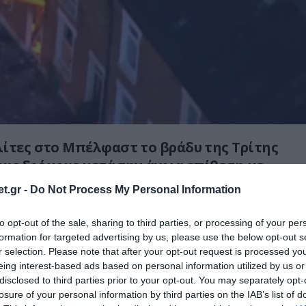
ίτες στο Μπέλφαστ το βράδυ της Τρίτης
τους δρόμους μετά την άγρια επίθεση με
χθηκε ένας άνδρας από Σουδανό παράνομο
t.gr -
Do Not Process My Personal Information
έκαψαν τα σπίτια τους.
to opt-out of the sale, sharing to third parties, or processing of your per
άλεσε το περιστατικό μετατράπηκε γρήγορα
formation for targeted advertising by us, please use the below opt-out s
πεισόδια,
με ομάδες διαδηλωτών να
r selection. Please note that after your opt-out request is processed y
eing interest-based ads based on personal information utilized by us or
ε την αστυνομία, να πυρπολούν οχήματα
disclosed to third parties prior to your opt-out. You may separately opt-
φωτιά σε κατοικίες όπου διαμένουν
losure of your personal information by third parties on the IAB’s list of