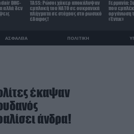
adair DHC-
TASS: Ρώσοι χάκερ αποκάλυψαν
Γερμανία: 
τα αλλά δεν
εμπλοκή του ΝΑΤΟ σε ουκρανικά
που εμπλέκ
ψεις
πλήγματα σε στόχους στο ρωσικό
οργάνωση τ
έδαφος!
«Έντικ»
ΑΣΦΑΛΕΙΑ
ΠΟΛΙΤΙΚΗ
Υ
ολίτες έκαψαν
Σουδανός
αλίσει άνδρα!