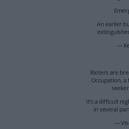
Emerg
An earlier 
extinguishe
— Ke
Rioters are br
Occupation, a
seeker
It’s a difficult n
in several par
— Vis