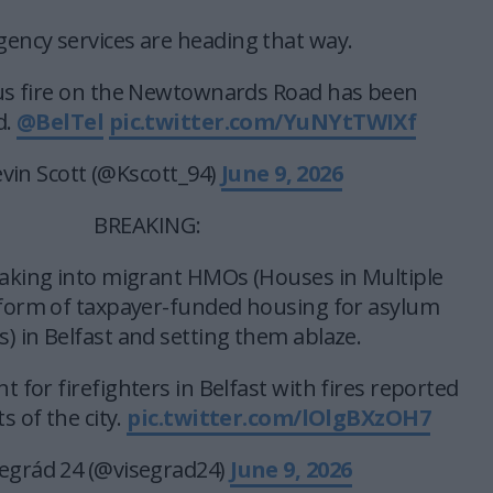
ency services are heading that way.
bus fire on the Newtownards Road has been
d.
@BelTel
pic.twitter.com/YuNYtTWIXf
vin Scott (@Kscott_94)
June 9, 2026
BREAKING:
eaking into migrant HMOs (Houses in Multiple
 form of taxpayer-funded housing for asylum
s) in Belfast and setting them ablaze.
ight for firefighters in Belfast with fires reported
ts of the city.
pic.twitter.com/lOlgBXzOH7
egrád 24 (@visegrad24)
June 9, 2026