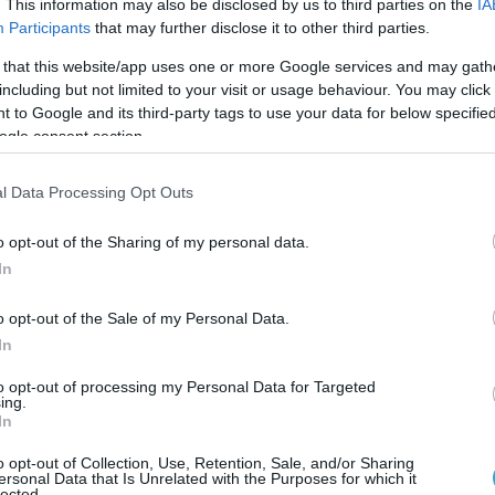
ανάστες.
. This information may also be disclosed by us to third parties on the
IA
Participants
that may further disclose it to other third parties.
 that this website/app uses one or more Google services and may gath
including but not limited to your visit or usage behaviour. You may click 
 to Google and its third-party tags to use your data for below specifi
ogle consent section.
l Data Processing Opt Outs
o opt-out of the Sharing of my personal data.
In
o opt-out of the Sale of my Personal Data.
In
to opt-out of processing my Personal Data for Targeted
ing.
In
ανικά μέσα ενημέρωσης, σε αρκετές
o opt-out of Collection, Use, Retention, Sale, and/or Sharing
πέλφαστ καταγράφηκαν επιθέσεις εναντίον
ersonal Data that Is Unrelated with the Purposes for which it
lected.