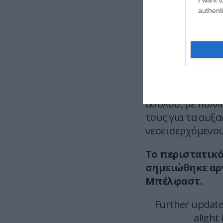
A large group 
authenti
Multiple Occup
asylum seeker
— Vis
Μαρτυρίες αναφέ
παράνομης μεταν
ασύλου, με πολλ
τους για τα αυξ
νεοεισερχόμενου
Το περιστατικό
σημειώθηκε αργ
Μπέλφαστ.
Further update
alight 