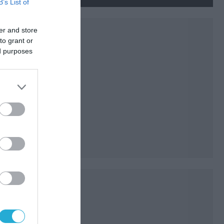
ουκρανικών εγκαταστάσεων
B’s List of
τον Ιούλιο
er and store
to grant or
ed purposes