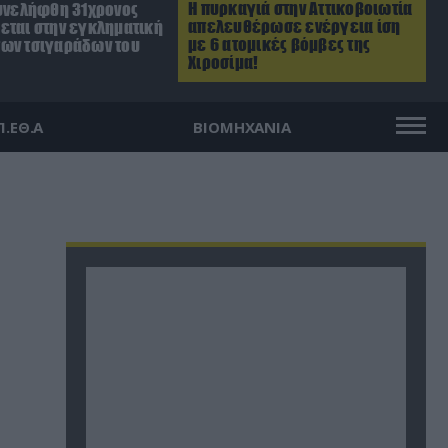
Η πυρκαγιά στην Αττικοβοιωτία
Συνελήφθη 31χρονος
απελευθέρωσε ενέργεια ίση
εται στην εγκληματική
με 6 ατομικές βόμβες της
ων τσιγαράδων του
Χιροσίμα!
Π.ΕΘ.Α
ΒΙΟΜΗΧΑΝΙΑ