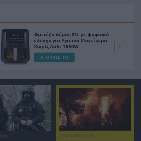
 8Lt με ψηφιακό
HAPI END: 100% φ
εινό Μαγείρεμα
για άνδρες!
50W
ΑΓΟΡΑΣΕ ΤΟ
07.08.2026 | 16:02
4:02