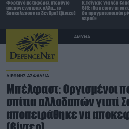
Φορτηγό μεταφέρει πτερύγιο
Κ.Τσίγκας για νέα Can
ανεμογεννήτριας αλλά… το
515: «Θα πετούν τη νύχ
δυσκολεύουν τα δένδρα! (βίντεο)
θα πραγματοποιούν ρί
νερού»
ΑΜΥΝΑ
ΔΙΕΘΝΗΣ ΑΣΦΑΛΕΙΑ
Μπέλφαστ: Οργισμένοι π
σπίτια αλλοδαπών γιατί 
αποπειράθηκε να αποκεφ
(βίντεο)