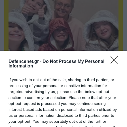
06.08.2026 | 09:02
Defencenet.gr -
Do Not Process My Personal
Information
ΗΠΑ: Το τελευταίο μήνυμα της μητέρας στον
πρώην σύζυγό της πριν από τη δολοφονία των
4 παιδιών τους – «Έχουν ίωση»
If you wish to opt-out of the sale, sharing to third parties, or
processing of your personal or sensitive information for
targeted advertising by us, please use the below opt-out
section to confirm your selection. Please note that after your
opt-out request is processed you may continue seeing
interest-based ads based on personal information utilized by
us or personal information disclosed to third parties prior to
your opt-out. You may separately opt-out of the further