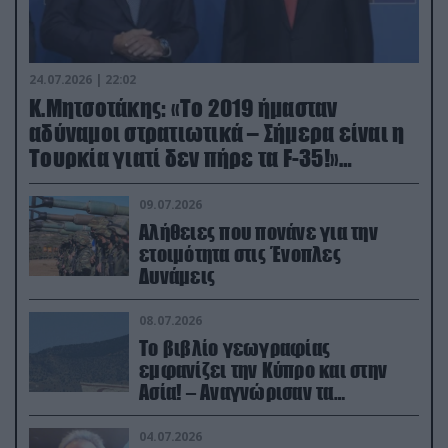
24.07.2026 | 22:02
Κ.Μητσοτάκης: «Το 2019 ήμασταν
αδύναμοι στρατιωτικά – Σήμερα είναι η
Τουρκία γιατί δεν πήρε τα F-35!»
(βίντεο)
09.07.2026
Αλήθειες που πονάνε για την
ετοιμότητα στις Ένοπλες
Δυνάμεις
08.07.2026
Το βιβλίο γεωγραφίας
εμφανίζει την Κύπρο και στην
Ασία! – Αναγνώρισαν τα
κατεχόμενα; (φωτο)
04.07.2026