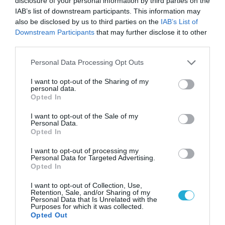
disclosure of your personal information by third parties on the
IAB’s list of downstream participants. This information may
also be disclosed by us to third parties on the
IAB’s List of
Downstream Participants
that may further disclose it to other
third parties.
05.08.2026 | 20:02
Please note that this website/app uses one or more Google
Personal Data Processing Opt Outs
services and may gather and store information including but
Η Κίνα επέδειξε για πρώτη φορά την
not limited to your visit or usage behaviour. You may click to
I want to opt-out of the Sharing of my
αεροπορική πυρηνική της τριάδα και
personal data.
grant or deny consent to Google and its third-party tags to
προκάλεσε διεθνές σοκ – Δείτε βίντεο
Opted In
use your data for below specified purposes in below Google
consent section.
I want to opt-out of the Sale of my
Personal Data.
Opted In
I want to opt-out of processing my
Personal Data for Targeted Advertising.
Opted In
I want to opt-out of Collection, Use,
Retention, Sale, and/or Sharing of my
Personal Data that Is Unrelated with the
Purposes for which it was collected.
Opted Out