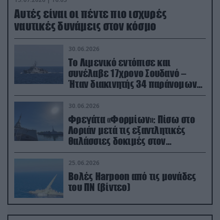
Aυτές είναι οι πέντε πιο ισχυρές
ναυτικές δυνάμεις στον κόσμο
30.06.2026
Το Λιμενικό εντόπισε και
συνέλαβε 17χρονο Σουδανό –
Ήταν διακινητής 34 παράνομων
μεταναστών
30.06.2026
Φρεγάτα «Φορμίων»: Πίσω στο
Λοριάν μετά τις εξαντλητικές
θαλάσσιες δοκιμές στον
απαιτητικό Βισκαϊκό
25.06.2026
Βολές Harpoon από τις μονάδες
του ΠΝ (βίντεο)