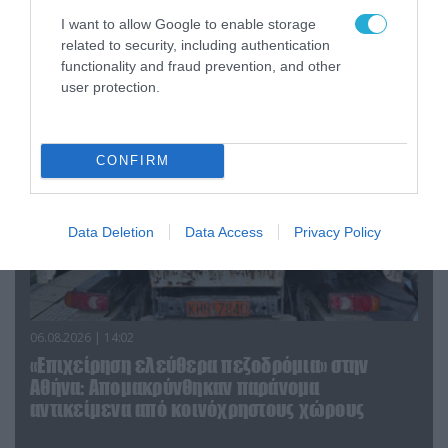
I want to allow Google to enable storage
related to security, including authentication
ΠΟΛΙΤΙΚΗ
functionality and fraud prevention, and other
user protection.
CONFIRM
Data Deletion
Data Access
Privacy Policy
06.08.2026 | 14:02
«Επιχείρηση ελεύθερα πεζοδρόμια» στην
Αθήνα: Απομακρύνθηκαν παράνομα
αντικείμενα από κοινόχρηστους χώρους