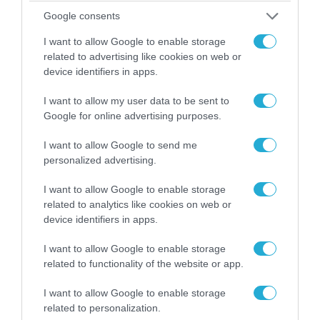
Google consents
05.08.2026 | 22:02
Αδειάζουν το Κραματόρσκ οι Ουκρανοί:
I want to allow Google to enable storage
Έκτακτη εκκένωση στην πόλη μετά την
related to advertising like cookies on web or
αιφνιδιαστική προώθηση των Ρώσων (βίντεο)
device identifiers in apps.
I want to allow my user data to be sent to
Google for online advertising purposes.
I want to allow Google to send me
personalized advertising.
I want to allow Google to enable storage
related to analytics like cookies on web or
device identifiers in apps.
I want to allow Google to enable storage
related to functionality of the website or app.
06.08.2026 | 17:02
Ουκρανία: Αποκαλύφθηκε ο αριθμός των
I want to allow Google to enable storage
related to personalization.
ξένων εθελοντών που πολεμούν για το Κίεβο