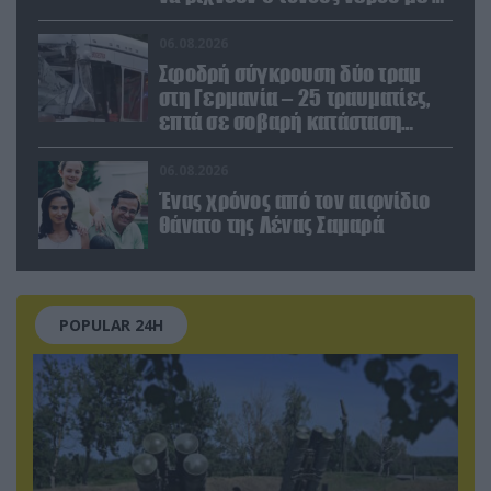
μποφόρ
06.08.2026
Σφοδρή σύγκρουση δύο τραμ
στη Γερμανία – 25 τραυματίες,
επτά σε σοβαρή κατάσταση
(βίντεο)
06.08.2026
Ένας χρόνος από τον αιφνίδιο
θάνατο της Λένας Σαμαρά
POPULAR 24H