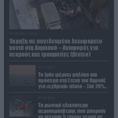
07.08.2026 | 00:02
Έκρηξη σε παγιδευμένο λεωφορείο
κοντά στη Δαμασκό – Αναφορές για
νεκρούς και τραυματίες (βίντεο)
07.08.2026
Το Ιράν φέρνει μπλόκο και
πρόστιμα στα Στενά του Ορμούζ
για «εχθρικά» πλοία – Συν 20%
στα φορτία
07.08.2026
Τα ρωσικά ελικόπτερα
αεροπυρόσβεσης που μπορούν
να ρίχνουν 5 τόνους νερού με 8