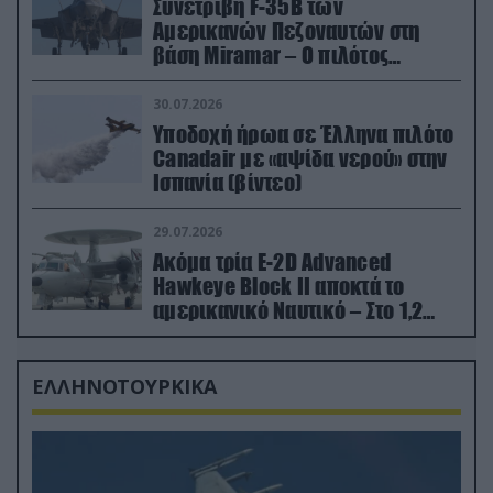
Συνετρίβη F-35B των
Αμερικανών Πεζοναυτών στη
βάση Miramar – Ο πιλότος
εκτινάχθηκε εγκαίρως
30.07.2026
Υποδοχή ήρωα σε Έλληνα πιλότο
Canadair με «αψίδα νερού» στην
Ισπανία (βίντεο)
29.07.2026
Ακόμα τρία E-2D Advanced
Hawkeye Block II αποκτά το
αμερικανικό Ναυτικό – Στο 1,2
δισ.δολάρια το κόστος
ΕΛΛΗΝΟΤΟΥΡΚΙΚΑ