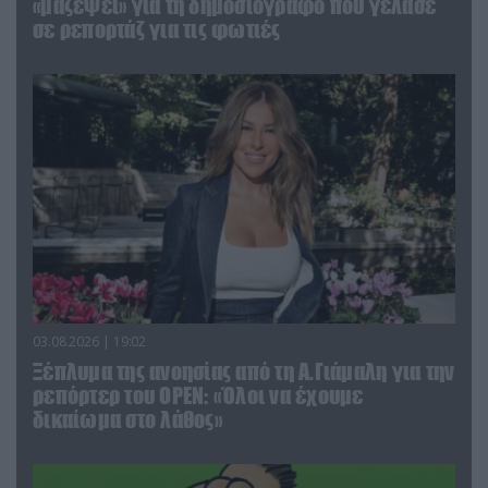
«μαζέψει» για τη δημοσιογράφο που γέλασε
σε ρεπορτάζ για τις φωτιές
03.08.2026 | 19:02
Ξέπλυμα της ανοησίας από τη Α.Γιάμαλη για την
ρεπόρτερ του ΟΡΕΝ: «Όλοι να έχουμε
δικαίωμα στο λάθος»