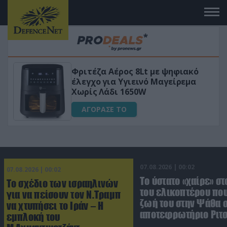
Φριτέζα Αέρος 8Lt με ψηφιακό
VIP
έλεγχο για Υγιεινό Μαγείρεμα
Χωρίς Λάδι 1650W
ΑΓΟΡΑΣΕ ΤΟ
07.08.2026 | 00:02
07.08.2026 | 00:02
Το ύστατο «χαίρε» στ
Το σχέδιο των ισραηλινών
του ελικοπτέρου που
για να πείσουν τον Ν.Τραμπ
ζωή του στην Ψάθα 
να χτυπήσει το Ιράν – Η
αποτεφρωτήριο Ριτ
εμπλοκή του