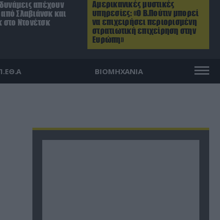
Αμερικανικές μυστικές
 δυνάμεις απέχουν
υπηρεσίες: «Ο Β.Πούτιν μπορεί
. από Σλαβιάνσκ και
να επιχειρήσει περιορισμένη
 στο Ντονέτσκ
στρατιωτική επιχείρηση στην
Ευρώπη»
Π.ΕΘ.Α
ΒΙΟΜΗΧΑΝΙΑ