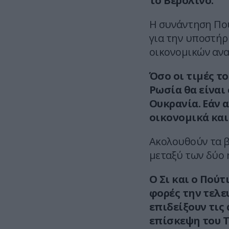
το Βερολίνο.
Η συνάντηση Πού
για την υποστήρ
οικονομικών ανα
Όσο οι τιμές τ
Ρωσία θα είναι
Ουκρανία. Εάν α
οικονομικά και
Ακολουθούν τα β
μεταξύ των δύο 
Ο Σι και ο Πούτ
φορές την τελε
επιδείξουν τις
επίσκεψη του Τ