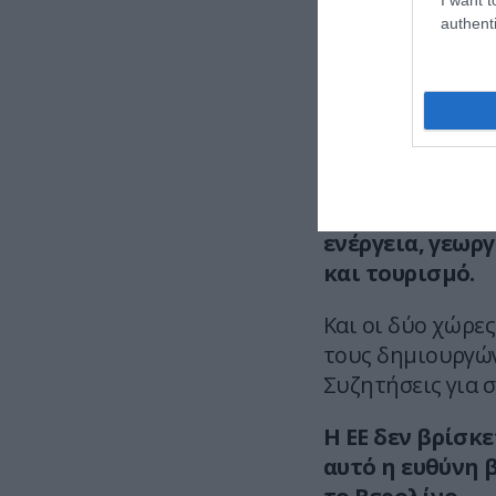
authenti
— Spetsnaℤ
Περισσότερες απ
υπογραφούν μετα
προέδρου Σι.
Αφορούν το διά
ενέργεια, γεωρ
και τουρισμό.
Και οι δύο χώρε
τους δημιουργών
Συζητήσεις για 
Η ΕΕ δεν βρίσκ
αυτό η ευθύνη 