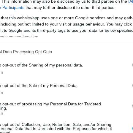
. This information may also be disclosed by us to third parties on the
IA
Participants
that may further disclose it to other third parties.
ασφαλίζεται η κινεζική οικονομία καθώς
τα Στενά του Ορμούζ και θα μπορεί να
 that this website/app uses one or more Google services and may gath
λες ποσότητες το ιρανικό πετρέλαιο.
including but not limited to your visit or usage behaviour. You may click 
 to Google and its third-party tags to use your data for below specifi
ogle consent section.
ίσκεται ήδη υπό κατασκευή, αλλά μετά την
ύτιν στην Κίνα θα υλοποιηθεί ακόμη πιο
l Data Processing Opt Outs
o opt-out of the Sharing of my personal data.
 ότι οι ΗΠΑ και η Ευρώπη έχουν «χάσει» τα
In
ικής Ασίας (συμπεριλαμβανομένου του
o opt-out of the Sale of my Personal Data.
In
πολιτική επιρροή και την πρόσβαση στα
to opt-out of processing my Personal Data for Targeted
θετα αποθέματα πρώτων υλών και
ing.
In
.
o opt-out of Collection, Use, Retention, Sale, and/or Sharing
ατηγική αλλαγή θα κορυφωθεί από την
ersonal Data that Is Unrelated with the Purposes for which it
lected.