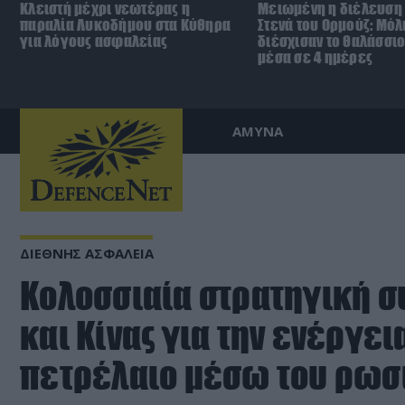
Κλειστή μέχρι νεωτέρας η
Μειωμένη η διέλευση 
παραλία Λυκοδήμου στα Κύθηρα
Στενά του Ορμούζ: Μόλ
για λόγους ασφαλείας
διέσχισαν το θαλάσσι
μέσα σε 4 ημέρες
ΑΜΥΝΑ
ΔΙΕΘΝΗΣ ΑΣΦΑΛΕΙΑ
Κολοσσιαία στρατηγική 
και Κίνας για την ενέργει
πετρέλαιο μέσω του ρωσ