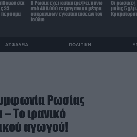
πλοίων στα
Η Ρωσία έχει καταστρέψει πάνω
Οι ρωσικές
ις 33
από 400.000 τετραγωνικά μέτρα
μόλις 5 χλμ
ο πέρασμα
ουκρανικών εγκαταστάσεων τον
Κραματόρσκ
Ιούλιο
ΑΣΦΑΛΕΙΑ
ΠΟΛΙΤΙΚΗ
Υ
συμφωνία Ρωσίας
α – Το ιρανικό
ικού αγωγού!