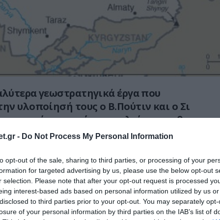
αλύτερα γεωστρατηγικά έργα που
ν υλοποίησή τους ο Β.Πούτιν και ο Σι
ι ο χερσαίος αγωγός πετρελαίου που θα
ν (Κασπία Θάλασσα), τη Ρωσία, τα κράτη
t.gr -
Do Not Process My Personal Information
Ασίας και την Κίνα μέσω του οποίου,
κό και ιρανικό πετρέλαιο θα ρέουν εν
to opt-out of the sale, sharing to third parties, or processing of your per
την Κίνα με πρόβλεψη να ωφεληθούν από
formation for targeted advertising by us, please use the below opt-out s
r selection. Please note that after your opt-out request is processed y
ία με το Πακιστάν (Η Μόσχα θέλει να
eing interest-based ads based on personal information utilized by us or
 δύο χώρες και να τις εντάξει σε ένα
disclosed to third parties prior to your opt-out. You may separately opt-
ικό πλαίσιο).
losure of your personal information by third parties on the IAB’s list of