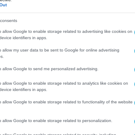
δίας και του Πακιστάν να ενταχθούν σε
Out
ινεζικό έργο.
consents
ωθεί ότι το 2026 0ι εισαγωγές ρωσικού
o allow Google to enable storage related to advertising like cookies on
ν Κίνα αυξήθηκαν κατά 36% και ενώ οι
evice identifiers in apps.
ρου χρυσού» βρίσκονται σταθερά πάνω
ρια το βαρέλι εδώ και ένα τρίμηνο, λόγω
o allow my user data to be sent to Google for online advertising
s.
ον Κόλπο.
to allow Google to send me personalized advertising.
than 40 monumental documents and strategic
e signed between President Putin and Chinese
o allow Google to enable storage related to analytics like cookies on
President Xi.
evice identifiers in apps.
o allow Google to enable storage related to functionality of the website
AI, energy, agriculture, military tech, education
and tourism.
o allow Google to enable storage related to personalization.
continue to deepen ties. Talks of meeting with
US.…
pic.twitter.com/674QXl4KJQ
o allow Google to enable storage related to security, including