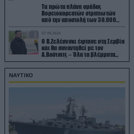
Τα πρώτα πλάνα ομάδας
Βορειοκορεατών στρατιωτών
από την αποστολή των 30.000
που έφτασαν στη Ρωσία (βίντεο)
07.08.2026
Ο Β.Ζελέσνσκι έφτασε στη Σερβία
και θα συναντηθεί με τον
Α.Βούτσιτς – Όλα τα βλέμματα
στις σχέσεις με τη Ρωσία
ΝΑΥΤΙΚΟ