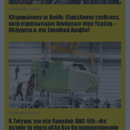
07.08.2026 | 08:02
Κλιμακώνουν οι Χούθι: Eξαπέλυσαν επιθέσεις
κατά στρατιωτικών δυνάμεων στην Υεμένη –
Πλήγματα & στη Σαουδική Αραβία!
07.08.2026 | 16:02
Κ.Τσίγκας για νέα Canadair DHC-515: «Θα
πετούν τη νύχτα αλλά δεν θα πραγματοποιούν