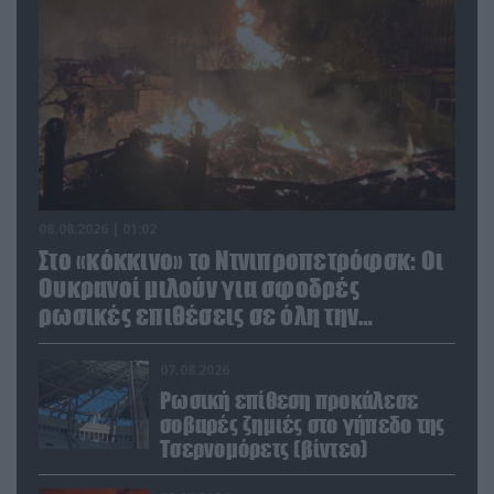
08.08.2026 | 01:02
Στο «κόκκινο» το Ντνιπροπετρόφσκ: Οι
Ουκρανοί μιλούν για σφοδρές
ρωσικές επιθέσεις σε όλη την
επικράτεια
07.08.2026
Ρωσική επίθεση προκάλεσε
σοβαρές ζημιές στο γήπεδο της
Τσερνομόρετς (βίντεο)