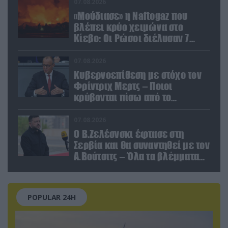
07.08.2026
«Μούδιασε» η Naftogaz που
βλέπει κρύο χειμώνα στο
Κίεβο: Οι Ρώσοι διέλυσαν 7
εγκαταστάσεις του ουκρανικού
κολοσσού!
07.08.2026
Κυβερνοεπίθεση με στόχο τον
Φρίντριχ Μερτς – Ποιοι
κρύβονται πίσω από το
παραποιημένο βίντεο
07.08.2026
Ο Β.Ζελέσνσκι έφτασε στη
Σερβία και θα συναντηθεί με τον
Α.Βούτσιτς – Όλα τα βλέμματα
στις σχέσεις με τη Ρωσία
POPULAR 24H