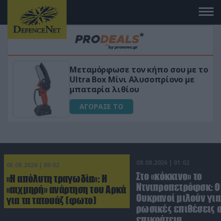
 το
«Μαγική» φόρμουλα τριβόλι + VIP
για αύξηση της λίμπιντο
ΑΓΟΡΑΣΕ ΤΟ
08.08.2026 | 01:02
08.08.2026 | 09:02
Στο «κόκκινο» το
«Η απόλυτη τραγωδία»: Η
Ντνιπροπετρόφσκ: Ο
«αιχμηρή» ανάρτηση του Αρκά
Ουκρανοί μιλούν γι
για τα τατουάζ (φωτο)
ρωσικές επιθέσεις σ
επικράτεια