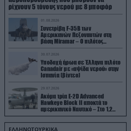
ρίχνουν 5 τόνους νερού με 8 μποφόρ
01.08.2026
Συνετρίβη F-35B των
Αμερικανών Πεζοναυτών στη
βάση Miramar – Ο πιλότος
εκτινάχθηκε εγκαίρως
30.07.2026
Υποδοχή ήρωα σε Έλληνα πιλότο
Canadair με «αψίδα νερού» στην
Ισπανία (βίντεο)
29.07.2026
Ακόμα τρία E-2D Advanced
Hawkeye Block II αποκτά το
αμερικανικό Ναυτικό – Στο 1,2
δισ.δολάρια το κόστος
ΕΛΛΗΝΟΤΟΥΡΚΙΚΑ