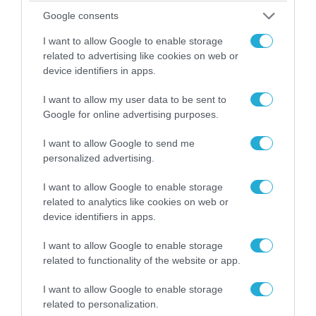
«Η απόλυτη τραγωδία»: Η «αιχμηρή» ανάρτηση
Google consents
του Αρκά για τα τατουάζ (φωτο)
I want to allow Google to enable storage
related to advertising like cookies on web or
device identifiers in apps.
I want to allow my user data to be sent to
Google for online advertising purposes.
I want to allow Google to send me
personalized advertising.
I want to allow Google to enable storage
related to analytics like cookies on web or
device identifiers in apps.
07.08.2026 | 20:02
Ο Γιάννης Αλαφούζος «τέλειωσε» τον
I want to allow Google to enable storage
Κωνσταντίνο Ζούλα από τον ΣΚΑΪ – Ο λόγος της
related to functionality of the website or app.
απομάκρυνσής του
I want to allow Google to enable storage
related to personalization.