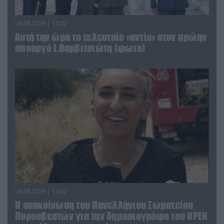
04.08.2026 | 15:02
Αυτή την ώρα το τελευταίο «αντίο» στον πρώην
υπουργό Ι.Βαρβιτσιώτη (φωτο)
04.08.2026 | 13:02
Η ανακοίνωση του Πανελλήνιου Σωματείου
Πυροσβεστών για την δημοσιογράφο του OPEN