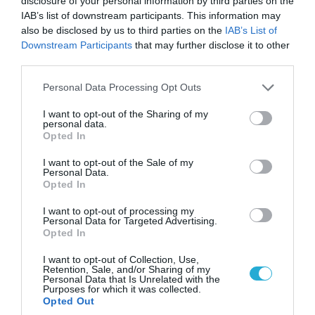
disclosure of your personal information by third parties on the
07.08.2026 | 20:02
IAB’s list of downstream participants. This information may
Ο Γιάννης Αλαφούζος «τέλειωσε» τον
also be disclosed by us to third parties on the
IAB’s List of
Κωνσταντίνο Ζούλα από τον ΣΚΑΪ – Ο λόγος της
Downstream Participants
that may further disclose it to other
απομάκρυνσής του
third parties.
Please note that this website/app uses one or more Google
Personal Data Processing Opt Outs
services and may gather and store information including but
ΠΟΛΙΤΙΚΗ
not limited to your visit or usage behaviour. You may click to
I want to opt-out of the Sharing of my
personal data.
grant or deny consent to Google and its third-party tags to
Opted In
use your data for below specified purposes in below Google
consent section.
I want to opt-out of the Sale of my
Personal Data.
Opted In
I want to opt-out of processing my
Personal Data for Targeted Advertising.
Opted In
I want to opt-out of Collection, Use,
Retention, Sale, and/or Sharing of my
Personal Data that Is Unrelated with the
Purposes for which it was collected.
Opted Out
08.08.2026 | 09:02