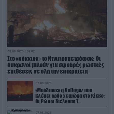
08.08.2026 | 01:02
Στο «κόκκινο» το Ντνιπροπετρόφσκ: Οι
Ουκρανοί μιλούν για σφοδρές ρωσικές
επιθέσεις σε όλη την επικράτεια
07.08.2026
«Μούδιασε» η Naftogaz που
βλέπει κρύο χειμώνα στο Κίεβο:
Οι Ρώσοι διέλυσαν 7
εγκαταστάσεις του ουκρανικού
κολοσσού!
07.08.2026