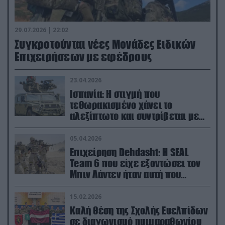
29.07.2026 | 22:02
Συγκροτούνται νέες Μονάδες Ειδικών
Επιχειρήσεων με εφέδρους
23.04.2026
Ισπανία: Η στιγμή που
τεθωρακισμένο χάνει το
αλεξίπτωτο και συντρίβεται με
ορμή στο έδαφος (βίντεο)
05.04.2026
Επιχείρηση Dehdasht: Η SEAL
Team 6 που είχε εξοντώσει τον
Μπιν Λάντεν ήταν αυτή που
διέσωσε τον πιλότο του F-15
15.02.2026
Καλή θέση της Σχολής Ευελπίδων
σε διαγωνισμό ημιμαραθωνίου