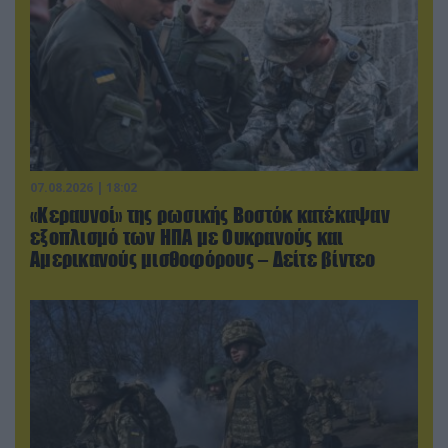
07.08.2026 | 18:02
«Κεραυνοί» της ρωσικής Βοστόκ κατέκαψαν
εξοπλισμό των ΗΠΑ με Ουκρανούς και
Αμερικανούς μισθοφόρους – Δείτε βίντεο