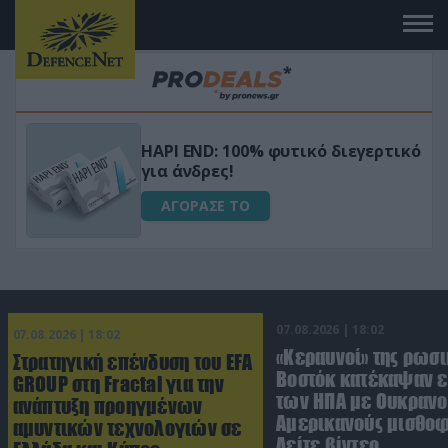
Μεταμόρφωσε τον κήπο σου με το
ικό
Ultra Box Μίνι Αλυσοπρίονο με
μπαταρία λιθίου
ΑΓΟΡΑΣΕ ΤΟ
07.08.2026 | 18:02
07.08.2026 | 18:02
«Κεραυνοί» της ρωσι
Στρατηγική επένδυση του EFA
Βοστόκ κατέκαψαν 
GROUP στη Fractal για την
των ΗΠΑ με Ουκρανο
ανάπτυξη προηγμένων
Αμερικανούς μισθοφ
αμυντικών τεχνολογιών σε
Δείτε βίντεο