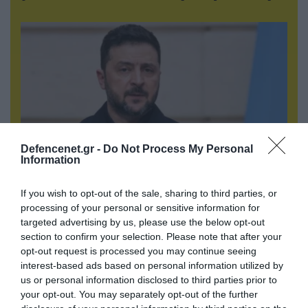
Defencenet.gr -
Do Not Process My Personal
Information
07.08.2026 | 02:02
If you wish to opt-out of the sale, sharing to third parties, or
Στο Βελιγράδι ο Β.Ζελένσκι: «Πρέπει να
processing of your personal or sensitive information for
targeted advertising by us, please use the below opt-out
αποσπάσουμε τους Σέρβους από το
section to confirm your selection. Please note that after your
στρατόπεδο της Ρωσίας»
opt-out request is processed you may continue seeing
interest-based ads based on personal information utilized by
us or personal information disclosed to third parties prior to
your opt-out. You may separately opt-out of the further