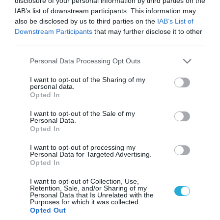
disclosure of your personal information by third parties on the
IAB’s list of downstream participants. This information may
also be disclosed by us to third parties on the
IAB’s List of
Downstream Participants
that may further disclose it to other
third parties.
Please note that this website/app uses one or more Google
Personal Data Processing Opt Outs
services and may gather and store information including but
not limited to your visit or usage behaviour. You may click to
I want to opt-out of the Sharing of my
personal data.
grant or deny consent to Google and its third-party tags to
06.08.2026 | 14:02
Opted In
use your data for below specified purposes in below Google
«Επιχείρηση ελεύθερα πεζοδρόμια» στην
consent section.
I want to opt-out of the Sale of my
Αθήνα: Απομακρύνθηκαν παράνομα
Personal Data.
αντικείμενα από κοινόχρηστους χώρους
Opted In
I want to opt-out of processing my
Personal Data for Targeted Advertising.
Opted In
I want to opt-out of Collection, Use,
Retention, Sale, and/or Sharing of my
Personal Data that Is Unrelated with the
Purposes for which it was collected.
Opted Out