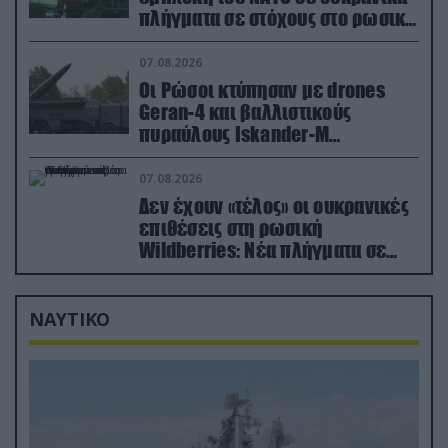
πλήγματα σε στόχους στο ρωσικό
έδαφος!
07.08.2026
Οι Ρώσοι κτύπησαν με drones
Geran-4 και βαλλιστικούς
πυραύλους Iskander-M
ουκρανικό τρένο με στρατιωτικό
εξοπλισμό
07.08.2026
Δεν έχουν «τέλος» οι ουκρανικές
επιθέσεις στη ρωσική
Wildberries: Νέα πλήγματα σε
εγκαταστάσεις στα Ουράλια
ΝΑΥΤΙΚΟ