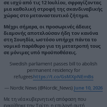
σε ισχύ από τις 12 Ιουλίου, σφραγίζοντας
μια καθολική στροφή της σκανδιναβικής
χώρας στο μεταναστευτικό ζήτημα.
Μέχρι σήμερα, οι προσωρινές άδειες
διαμονής αποτελούσαν ήδη τον κανόνα
στη Σουηδία, ωστόσο υπήρχε πάντα το
νομικό παράθυρο για τη μετατροπή τους
σε μόνιμες υπό προϋποθέσεις.
Swedish parliament passes bill to abolish
permanent residency for
refugees
https://t.co/GsMXpNEmBs
— Nordic News (@Nordic_News)
June 10, 2026
Με τη νέα κυβερνητική απόφαση που
εγκρίθηκε την Τρίτη, η επιλογή αυτή