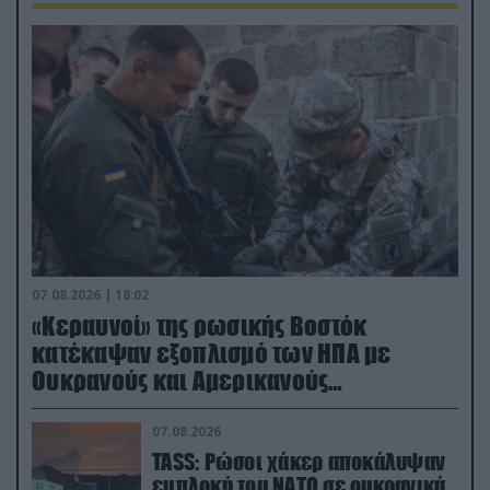
07.08.2026 | 18:02
«Κεραυνοί» της ρωσικής Βοστόκ
κατέκαψαν εξοπλισμό των ΗΠΑ με
Ουκρανούς και Αμερικανούς
μισθοφόρους – Δείτε βίντεο
07.08.2026
TASS: Ρώσοι χάκερ αποκάλυψαν
εμπλοκή του ΝΑΤΟ σε ουκρανικά