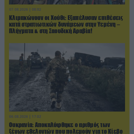
07.08.2026 | 08:02
Κλιμακώνουν οι Χούθι: Eξαπέλυσαν επιθέσεις
κατά στρατιωτικών δυνάμεων στην Υεμένη –
Πλήγματα & στη Σαουδική Αραβία!
06.08.2026 | 17:02
Ουκρανία: Αποκαλύφθηκε ο αριθμός των
ξένων εθελοντών που πολεμούν για το Κίεβο