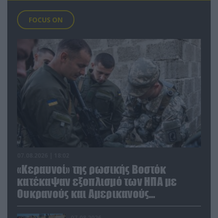
FOCUS ON
07.08.2026 | 18:02
«Κεραυνοί» της ρωσικής Βοστόκ
κατέκαψαν εξοπλισμό των ΗΠΑ με
Ουκρανούς και Αμερικανούς
μισθοφόρους – Δείτε βίντεο
07.08.2026