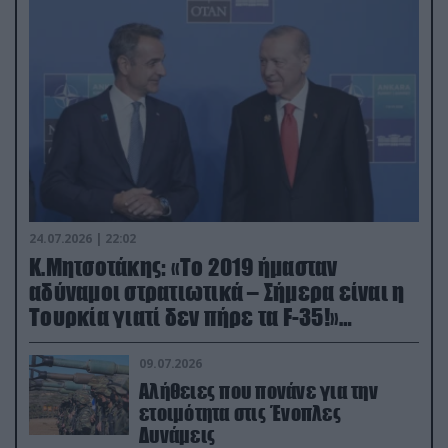
24.07.2026 | 22:02
Κ.Μητσοτάκης: «Το 2019 ήμασταν
αδύναμοι στρατιωτικά – Σήμερα είναι η
Τουρκία γιατί δεν πήρε τα F-35!»
(βίντεο)
09.07.2026
Αλήθειες που πονάνε για την
ετοιμότητα στις Ένοπλες
Δυνάμεις