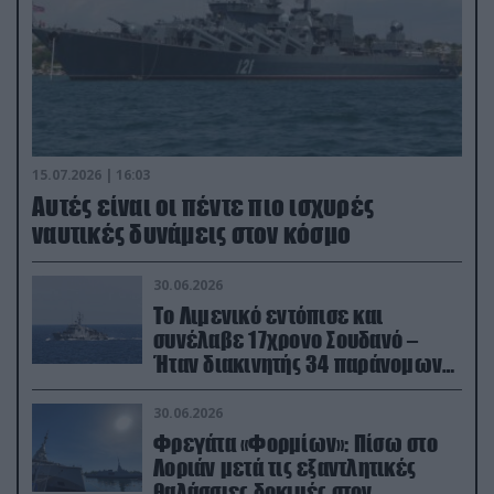
15.07.2026 | 16:03
Aυτές είναι οι πέντε πιο ισχυρές
ναυτικές δυνάμεις στον κόσμο
30.06.2026
Το Λιμενικό εντόπισε και
συνέλαβε 17χρονο Σουδανό –
Ήταν διακινητής 34 παράνομων
μεταναστών
30.06.2026
Φρεγάτα «Φορμίων»: Πίσω στο
Λοριάν μετά τις εξαντλητικές
θαλάσσιες δοκιμές στον