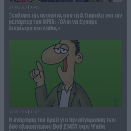
03.08.2026 | 19:02
Ξέπλυμα της ανοησίας από τη Α.Γιάμαλη για την
ρεπόρτερ του ΟΡΕΝ: «Όλοι να έχουμε
δικαίωμα στο λάθος»
03.08.2026 | 12:02
Η ανάρτηση του Αρκά για την σύγκρουση των
δύο ελικοπτέρων Bell 214ST στην Ψάθα