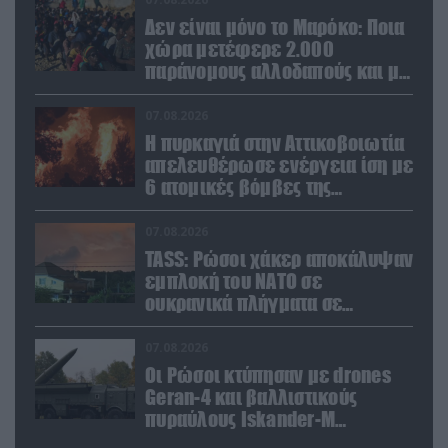
Δεν είναι μόνο το Μαρόκο: Ποια
χώρα μετέφερε 2.000
παράνομους αλλοδαπούς και με
ναρκωτικά στην Ισπανία
(βίντεο)
07.08.2026
Η πυρκαγιά στην Αττικοβοιωτία
απελευθέρωσε ενέργεια ίση με
6 ατομικές βόμβες της
Χιροσίμα!
07.08.2026
TASS: Ρώσοι χάκερ αποκάλυψαν
εμπλοκή του ΝΑΤΟ σε
ουκρανικά πλήγματα σε
στόχους στο ρωσικό έδαφος!
07.08.2026
Οι Ρώσοι κτύπησαν με drones
Geran-4 και βαλλιστικούς
πυραύλους Iskander-M
ουκρανικό τρένο με