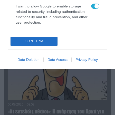
I want to allow Google to enable storage
related to security, including authentication
06.08.2026 | 14:02
functionality and fraud prevention, and other
«Επιχείρηση ελεύθερα πεζοδρόμια» στην
user protection.
Αθήνα: Απομακρύνθηκαν παράνομα
αντικείμενα από κοινόχρηστους χώρους
CONFIRM
Data Deletion
Data Access
Privacy Policy
06.08.2026 | 09:03
«Οι εντελώς αθώοι»: Η ανάρτηση του Αρκά για