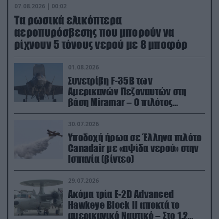
07.08.2026 | 00:02
Τα ρωσικά ελικόπτερα
αεροπυρόσβεσης που μπορούν να
ρίχνουν 5 τόνους νερού με 8 μποφόρ
01.08.2026
Συνετρίβη F-35B των
Αμερικανών Πεζοναυτών στη
βάση Miramar – Ο πιλότος
εκτινάχθηκε εγκαίρως
30.07.2026
Υποδοχή ήρωα σε Έλληνα πιλότο
Canadair με «αψίδα νερού» στην
Ισπανία (βίντεο)
29.07.2026
Ακόμα τρία E-2D Advanced
Hawkeye Block II αποκτά το
αμερικανικό Ναυτικό – Στο 1,2