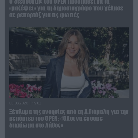
O διευθυντής του OPEN προσπαθεί να τα
«μαζέψει» για τη δημοσιογράφο που γέλασε
σε ρεπορτάζ για τις φωτιές
03.08.2026 | 19:02
Ξέπλυμα της ανοησίας από τη Α.Γιάμαλη για την
ρεπόρτερ του ΟΡΕΝ: «Όλοι να έχουμε
δικαίωμα στο λάθος»