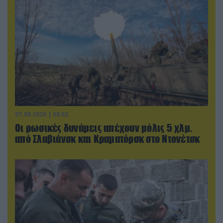
07.08.2026 | 08:02
Οι ρωσικές δυνάμεις απέχουν μόλις 5 χλμ.
από Σλαβιάνσκ και Κραματόρσκ στο Ντονέτσκ