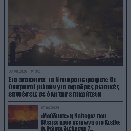
08.08.2026 | 01:02
Στο «κόκκινο» το Ντνιπροπετρόφσκ: Οι
Ουκρανοί μιλούν για σφοδρές ρωσικές
επιθέσεις σε όλη την επικράτεια
07.08.2026
«Μούδιασε» η Naftogaz που
βλέπει κρύο χειμώνα στο Κίεβο:
Οι Ρώσοι διέλυσαν 7