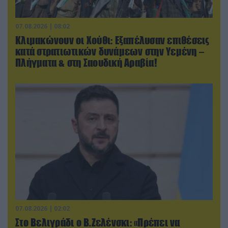
07.08.2026 | 08:02
Κλιμακώνουν οι Χούθι: Eξαπέλυσαν επιθέσεις
κατά στρατιωτικών δυνάμεων στην Υεμένη –
Πλήγματα & στη Σαουδική Αραβία!
07.08.2026 | 02:02
Στο Βελιγράδι ο Β.Ζελένσκι: «Πρέπει να