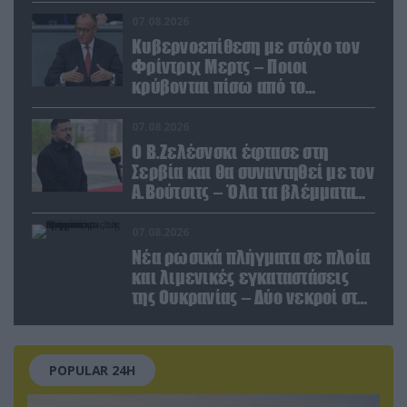
εγκαταστάσεις του ουκρανικού
κολοσσού!
07.08.2026
Κυβερνοεπίθεση με στόχο τον
Φρίντριχ Μερτς – Ποιοι
κρύβονται πίσω από το
παραποιημένο βίντεο
07.08.2026
Ο Β.Ζελέσνσκι έφτασε στη
Σερβία και θα συναντηθεί με τον
Α.Βούτσιτς – Όλα τα βλέμματα
στις σχέσεις με τη Ρωσία
07.08.2026
Νέα ρωσικά πλήγματα σε πλοία
και λιμενικές εγκαταστάσεις
της Ουκρανίας – Δύο νεκροί στην
Κριμαία
POPULAR 24H