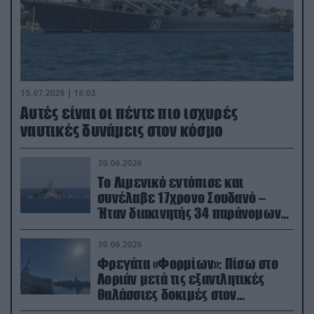
15.07.2026 | 16:03
Aυτές είναι οι πέντε πιο ισχυρές
ναυτικές δυνάμεις στον κόσμο
30.06.2026
Το Λιμενικό εντόπισε και
συνέλαβε 17χρονο Σουδανό –
Ήταν διακινητής 34 παράνομων
μεταναστών
30.06.2026
Φρεγάτα «Φορμίων»: Πίσω στο
Λοριάν μετά τις εξαντλητικές
θαλάσσιες δοκιμές στον
απαιτητικό Βισκαϊκό