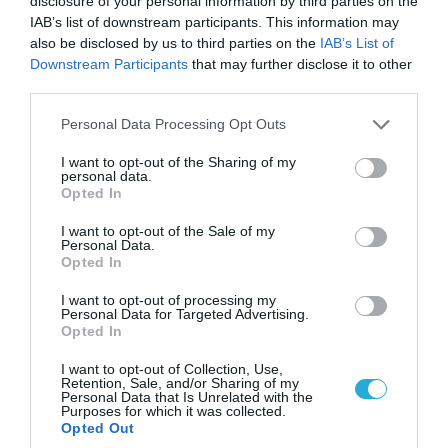
disclosure of your personal information by third parties on the
IAB’s list of downstream participants. This information may
07.08.2026 | 19:02
also be disclosed by us to third parties on the
IAB’s List of
Απετράπη το εγχείρημα Ουκρανών για
Downstream Participants
that may further disclose it to other
αντεπίθεση στο Κολομίγτσι: Δείτε το πριν & το
third parties.
μετά της προσπάθειάς τους (βίντεο)
Please note that this website/app uses one or more Google
Personal Data Processing Opt Outs
services and may gather and store information including but
not limited to your visit or usage behaviour. You may click to
I want to opt-out of the Sharing of my
ΠΟΛΙΤΙΚΗ
personal data.
grant or deny consent to Google and its third-party tags to
Opted In
use your data for below specified purposes in below Google
consent section.
I want to opt-out of the Sale of my
Personal Data.
Opted In
I want to opt-out of processing my
Personal Data for Targeted Advertising.
Opted In
I want to opt-out of Collection, Use,
Retention, Sale, and/or Sharing of my
Personal Data that Is Unrelated with the
Purposes for which it was collected.
Opted Out