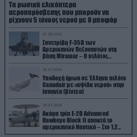
Τα ρωσικά ελικόπτερα
αεροπυρόσβεσης που μπορούν να
ρίχνουν 5 τόνους νερού με 8 μποφόρ
01.08.2026
Συνετρίβη F-35B των
Αμερικανών Πεζοναυτών στη
βάση Miramar – Ο πιλότος
εκτινάχθηκε εγκαίρως
30.07.2026
Υποδοχή ήρωα σε Έλληνα πιλότο
Canadair με «αψίδα νερού» στην
Ισπανία (βίντεο)
29.07.2026
Ακόμα τρία E-2D Advanced
Hawkeye Block II αποκτά το
αμερικανικό Ναυτικό – Στο 1,2
δισ.δολάρια το κόστος