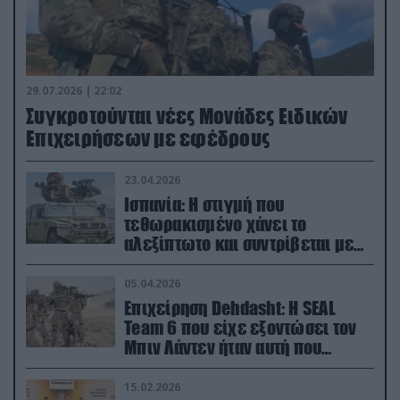
29.07.2026 | 22:02
Συγκροτούνται νέες Μονάδες Ειδικών
Επιχειρήσεων με εφέδρους
23.04.2026
Ισπανία: Η στιγμή που
τεθωρακισμένο χάνει το
αλεξίπτωτο και συντρίβεται με
ορμή στο έδαφος (βίντεο)
05.04.2026
Επιχείρηση Dehdasht: Η SEAL
Team 6 που είχε εξοντώσει τον
Μπιν Λάντεν ήταν αυτή που
διέσωσε τον πιλότο του F-15
15.02.2026