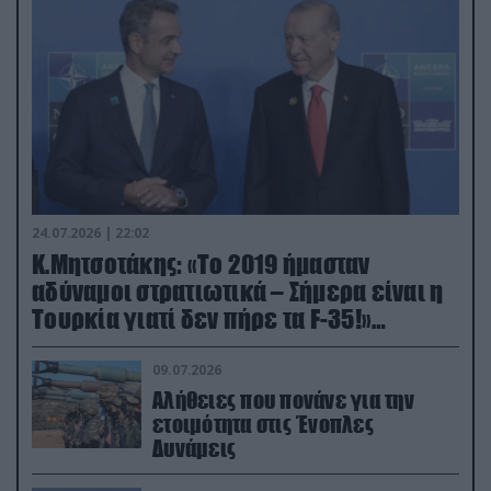
24.07.2026 | 22:02
Κ.Μητσοτάκης: «Το 2019 ήμασταν
αδύναμοι στρατιωτικά – Σήμερα είναι η
Τουρκία γιατί δεν πήρε τα F-35!»
(βίντεο)
09.07.2026
Αλήθειες που πονάνε για την
ετοιμότητα στις Ένοπλες
Δυνάμεις