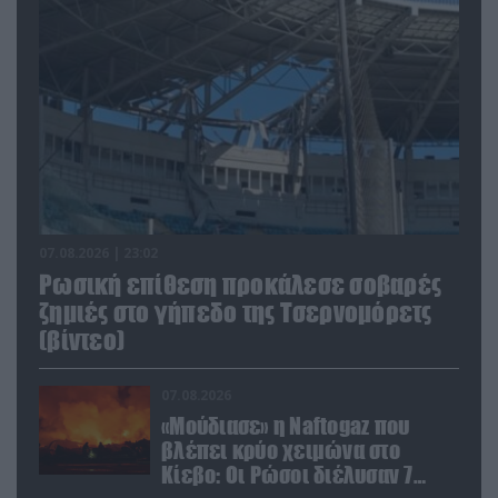
07.08.2026 | 23:02
Ρωσική επίθεση προκάλεσε σοβαρές
ζημιές στο γήπεδο της Τσερνομόρετς
(βίντεο)
07.08.2026
«Μούδιασε» η Naftogaz που
βλέπει κρύο χειμώνα στο
Κίεβο: Οι Ρώσοι διέλυσαν 7