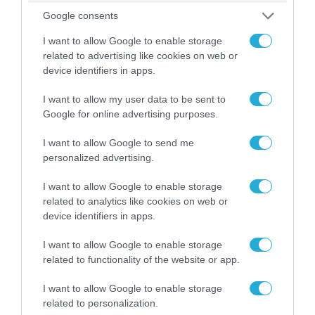
07.08.2026 | 20:02
Google consents
Ο Γιάννης Αλαφούζος «τέλειωσε» τον
Κωνσταντίνο Ζούλα από τον ΣΚΑΪ – Ο λόγος της
I want to allow Google to enable storage
απομάκρυνσής του
related to advertising like cookies on web or
device identifiers in apps.
I want to allow my user data to be sent to
Google for online advertising purposes.
I want to allow Google to send me
personalized advertising.
I want to allow Google to enable storage
related to analytics like cookies on web or
device identifiers in apps.
I want to allow Google to enable storage
06.08.2026 | 14:02
related to functionality of the website or app.
«Επιχείρηση ελεύθερα πεζοδρόμια» στην
Αθήνα: Απομακρύνθηκαν παράνομα
I want to allow Google to enable storage
αντικείμενα από κοινόχρηστους χώρους
related to personalization.