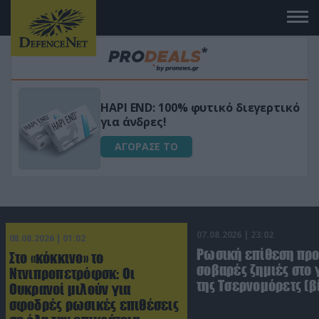
Μεταμόρφωσε τον κήπο σου με το
ικό
Ultra Box Μίνι Αλυσοπρίονο με
μπαταρία λιθίου
ΑΓΟΡΑΣΕ ΤΟ
07.08.2026 | 23:02
08.08.2026 | 01:02
Ρωσική επίθεση πρ
Στο «κόκκινο» το
σοβαρές ζημιές στο
Ντνιπροπετρόφσκ: Οι
της Τσερνομόρετς (β
Ουκρανοί μιλούν για
σφοδρές ρωσικές επιθέσεις