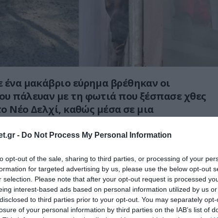
 ένα μακάβριο εύρημα βρέθηκαν οι
υ πάλευαν με τη φωτιά που ξέσπασε χθες
το Νέο Δελχί, καθώς μέσα σε μια
αλέτα στον 1ο όροφο, βρήκαν ένα ζευγάρι
 τελευταίες του στιγμές μαζί
t.gr -
Do Not Process My Personal Information
to opt-out of the sale, sharing to third parties, or processing of your per
formation for targeted advertising by us, please use the below opt-out s
 αναφέρουν ότι η γυναίκα καθόταν στην
r selection. Please note that after your opt-out request is processed y
α της καθόταν ένας άντρας σε μια καρέκλα,
eing interest-based ads based on personal information utilized by us or
ατώντας την σε μια αγκαλιά.
disclosed to third parties prior to your opt-out. You may separately opt-
losure of your personal information by third parties on the IAB’s list of