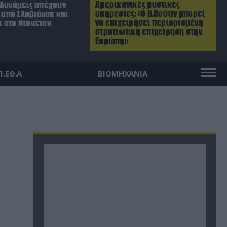
Αμερικανικές μυστικές
 δυνάμεις απέχουν
υπηρεσίες: «Ο Β.Πούτιν μπορεί
. από Σλαβιάνσκ και
να επιχειρήσει περιορισμένη
 στο Ντονέτσκ
στρατιωτική επιχείρηση στην
Ευρώπη»
Π.ΕΘ.Α
ΒΙΟΜΗΧΑΝΙΑ