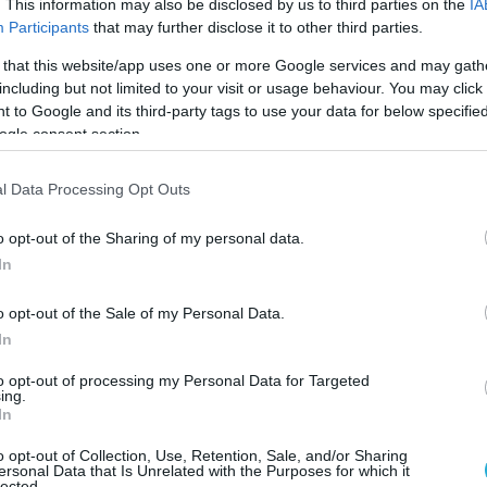
 ότι κλειδώθηκαν μέσα ελπίζοντας ότι θα
. This information may also be disclosed by us to third parties on the
IA
Participants
that may further disclose it to other third parties.
κεί»,
δήλωσε αξιωματούχος της
ου συμμετείχε στην επιχείρηση διάσωσης,
 that this website/app uses one or more Google services and may gath
including but not limited to your visit or usage behaviour. You may click 
οι Hindustan Times.
 to Google and its third-party tags to use your data for below specifi
ogle consent section.
: Visuals from inside the Hotel Flourish Stays, in
 area, where a massive fire broke out, claiming
l Data Processing Opt Outs
 21 people.
pic.twitter.com/O00Rq6LkGC
o opt-out of the Sharing of my personal data.
— ANI (@ANI)
June 4, 2026
In
ους δεν έχουν ακόμη δημοσιοποιηθεί. Αλλά οι
o opt-out of the Sale of my Personal Data.
στιγμές έχουν αναδειχθεί ως μια από τις πιο
In
ορίες από τη φονική πυρκαγιά.
to opt-out of processing my Personal Data for Targeted
ing.
ς πυροσβέστες,
οι περισσότεροι
In
 έμεναν στο κατάλυμα δεν ήταν
o opt-out of Collection, Use, Retention, Sale, and/or Sharing
οί είχαν ταξιδέψει στο Δελχί για ιατρική
ersonal Data that Is Unrelated with the Purposes for which it
lected.