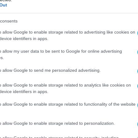
οντινό ιδιωτικό νοσοκομείο.
Out
 οι ίδιοι ασθενείς. Άλλοι ήταν συγγενείς που
consents
 να φροντίσουν αγαπημένα πρόσωπα κατά τη
o allow Google to enable storage related to advertising like cookies on
ων μαχών με ασθένειες.
evice identifiers in apps.
 βρέθηκε στην τουαλέτα μπορεί να ήταν
o allow my user data to be sent to Google for online advertising
s.
to allow Google to send me personalized advertising.
 Δελχί συνέλαβε το ζευγάρι των ιδιοκτητών,
ήσει έρευνες για πιθανές παραβιάσεις των
o allow Google to enable storage related to analytics like cookies on
λειας και των οικοδομικών κανονισμών.
evice identifiers in apps.
o allow Google to enable storage related to functionality of the website
o allow Google to enable storage related to personalization.
o allow Google to enable storage related to security, including