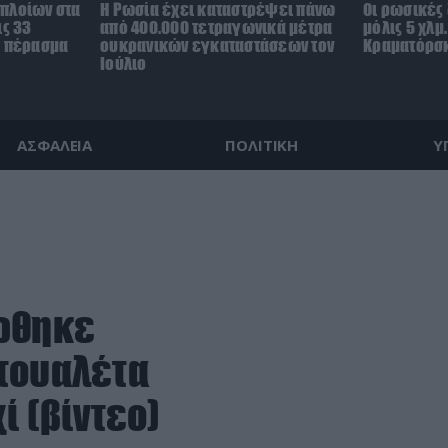
πλοίων στα
Η Ρωσία έχει καταστρέψει πάνω
Οι ρωσικές
ις 33
από 400.000 τετραγωνικά μέτρα
μόλις 5 χλμ
ο πέρασμα
ουκρανικών εγκαταστάσεων τον
Κραματόρσκ
Ιούλιο
ΑΣΦΑΛΕΙΑ
ΠΟΛΙΤΙΚΗ
Υ
κώθηκε
 τουαλέτα
ί (βίντεο)