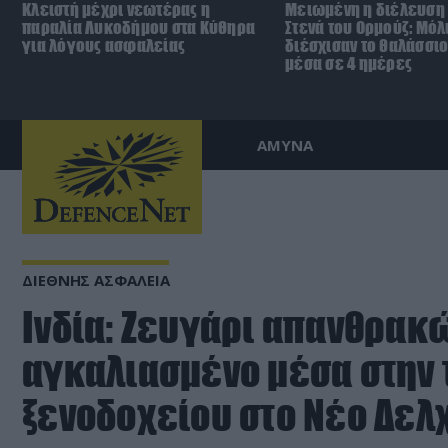
Κλειστή μέχρι νεωτέρας η
Μειωμένη η διέλευση 
παραλία Λυκοδήμου στα Κύθηρα
Στενά του Ορμούζ: Μόλ
για λόγους ασφαλείας
διέσχισαν το θαλάσσι
μέσα σε 4 ημέρες
ΑΜΥΝΑ
ΔΙΕΘΝΗΣ ΑΣΦΑΛΕΙΑ
Ινδία: Ζευγάρι απανθρα
αγκαλιασμένο μέσα στην
ξενοδοχείου στο Νέο Δελχ