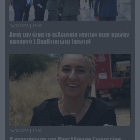
04.08.2026 | 15:02
Αυτή την ώρα το τελευταίο «αντίο» στον πρώην
υπουργό Ι.Βαρβιτσιώτη (φωτο)
04.08.2026 | 13:02
Η ανακοίνωση του Πανελλήνιου Σωματείου