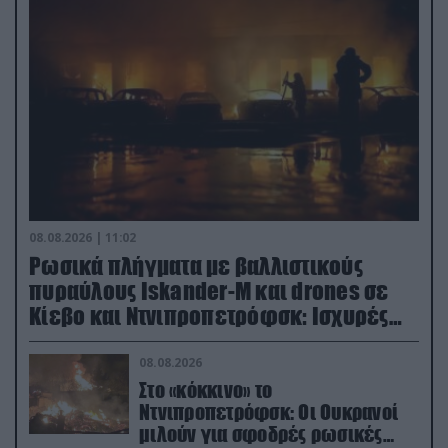
08.08.2026 | 11:02
Ρωσικά πλήγματα με βαλλιστικούς
πυραύλους Iskander-M και drones σε
Κίεβο και Ντνιπροπετρόφσκ: Ισχυρές
εκρήξεις
08.08.2026
Στο «κόκκινο» το
Ντνιπροπετρόφσκ: Οι Ουκρανοί
μιλούν για σφοδρές ρωσικές