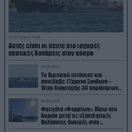
15.07.2026 | 16:03
Aυτές είναι οι πέντε πιο ισχυρές
ναυτικές δυνάμεις στον κόσμο
30.06.2026
Το Λιμενικό εντόπισε και
συνέλαβε 17χρονο Σουδανό –
Ήταν διακινητής 34 παράνομων
μεταναστών
30.06.2026
Φρεγάτα «Φορμίων»: Πίσω στο
Λοριάν μετά τις εξαντλητικές
θαλάσσιες δοκιμές στον
απαιτητικό Βισκαϊκό