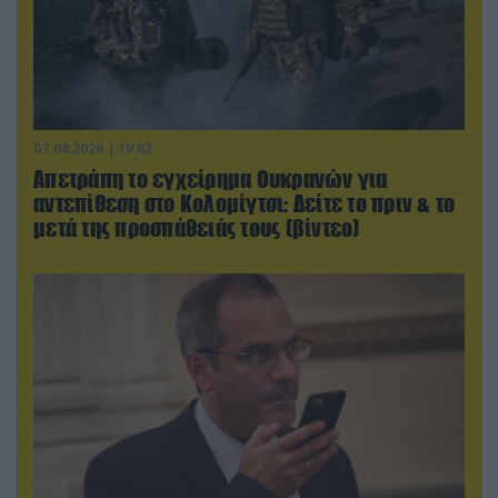
07.08.2026 | 19:02
Απετράπη το εγχείρημα Ουκρανών για
αντεπίθεση στο Κολομίγτσι: Δείτε το πριν & το
μετά της προσπάθειάς τους (βίντεο)