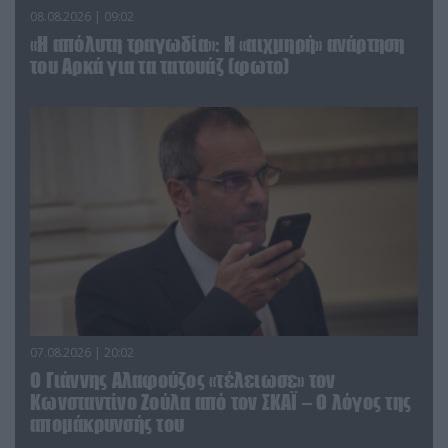
08.08.2026 | 09:02
«Η απόλυτη τραγωδία»: Η «αιχμηρή» ανάρτηση
του Αρκά για τα τατουάζ (φωτο)
07.08.2026 | 20:02
Ο Γιάννης Αλαφούζος «τέλειωσε» τον
Κωνσταντίνο Ζούλα από τον ΣΚΑΪ – Ο λόγος της
απομάκρυνσής του