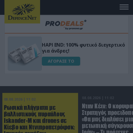
Μεταμόρφωσε τον κήπο σου με το
ικό
Ultra Box Μίνι Αλυσοπρίονο με
μπαταρία λιθίου
ΑΓΟΡΑΣΕ ΤΟ
08.08.2026 | 11:02
08.08.2026 | 11:02
Νταν Κέιν: Ο κορυφα
Ρωσικά πλήγματα με
Στρατηγός προειδοπ
βαλλιστικούς πυραύλους
«Θα μας διαλύσει μι
Iskander-M και drones σε
μετωπική σύγκρουση
Κίεβο και Ντνιπροπετρόφσκ:
Ιράν» – Τι πρότεινε