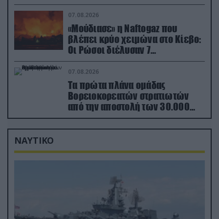
επιθέσεις σε όλη την επικράτεια
07.08.2026
«Μούδιασε» η Naftogaz που
βλέπει κρύο χειμώνα στο Κίεβο:
Οι Ρώσοι διέλυσαν 7
εγκαταστάσεις του ουκρανικού
κολοσσού!
07.08.2026
Τα πρώτα πλάνα ομάδας
Βορειοκορεατών στρατιωτών
από την αποστολή των 30.000
που έφτασαν στη Ρωσία (βίντεο)
ΝΑΥΤΙΚΟ