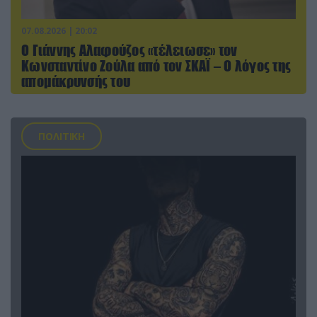
07.08.2026 | 20:02
Ο Γιάννης Αλαφούζος «τέλειωσε» τον
Κωνσταντίνο Ζούλα από τον ΣΚΑΪ – Ο λόγος της
απομάκρυνσής του
ΠΟΛΙΤΙΚΗ