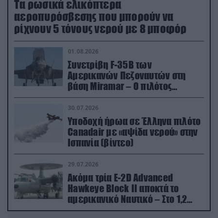
Τα ρωσικά ελικόπτερα
αεροπυρόσβεσης που μπορούν να
ρίχνουν 5 τόνους νερού με 8 μποφόρ
01.08.2026
Συνετρίβη F-35B των
Αμερικανών Πεζοναυτών στη
βάση Miramar – Ο πιλότος
εκτινάχθηκε εγκαίρως
30.07.2026
Υποδοχή ήρωα σε Έλληνα πιλότο
Canadair με «αψίδα νερού» στην
Ισπανία (βίντεο)
29.07.2026
Ακόμα τρία E-2D Advanced
Hawkeye Block II αποκτά το
αμερικανικό Ναυτικό – Στο 1,2
δισ.δολάρια το κόστος