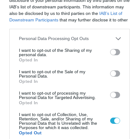
disclosure of your personal information by third parties on the
IAB’s list of downstream participants. This information may
also be disclosed by us to third parties on the
IAB’s List of
Downstream Participants
that may further disclose it to other
07.08.2026 | 16:02
third parties.
Κ.Τσίγκας για νέα Canadair DHC-515: «Θα
πετούν τη νύχτα αλλά δεν θα πραγματοποιούν
Please note that this website/app uses one or more Google
Personal Data Processing Opt Outs
ρίψεις νερού»
services and may gather and store information including but
not limited to your visit or usage behaviour. You may click to
I want to opt-out of the Sharing of my
personal data.
grant or deny consent to Google and its third-party tags to
Opted In
use your data for below specified purposes in below Google
consent section.
I want to opt-out of the Sale of my
Personal Data.
Opted In
I want to opt-out of processing my
Personal Data for Targeted Advertising.
Opted In
I want to opt-out of Collection, Use,
Retention, Sale, and/or Sharing of my
Personal Data that Is Unrelated with the
Purposes for which it was collected.
07.08.2026 | 08:02
Opted Out