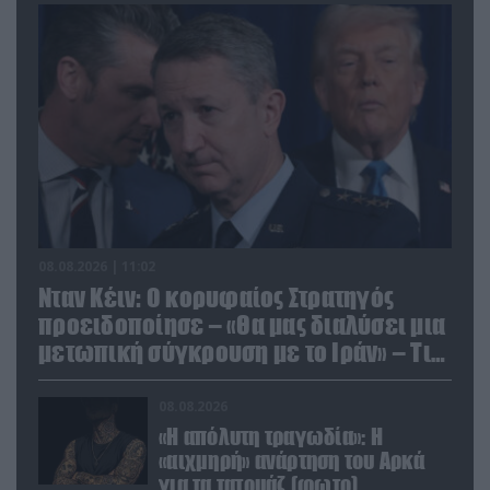
08.08.2026 | 11:02
Νταν Κέιν: Ο κορυφαίος Στρατηγός
προειδοποίησε – «Θα μας διαλύσει μια
μετωπική σύγκρουση με το Ιράν» – Τι
πρότεινε
08.08.2026
«Η απόλυτη τραγωδία»: Η
«αιχμηρή» ανάρτηση του Αρκά
για τα τατουάζ (φωτο)