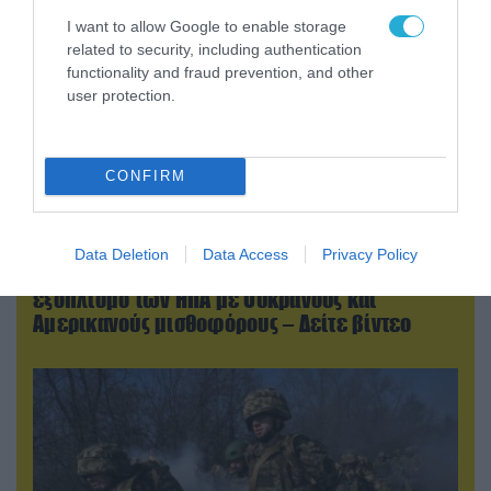
I want to allow Google to enable storage
related to security, including authentication
functionality and fraud prevention, and other
user protection.
CONFIRM
07.08.2026 | 18:02
Data Deletion
Data Access
Privacy Policy
«Κεραυνοί» της ρωσικής Βοστόκ κατέκαψαν
εξοπλισμό των ΗΠΑ με Ουκρανούς και
Αμερικανούς μισθοφόρους – Δείτε βίντεο