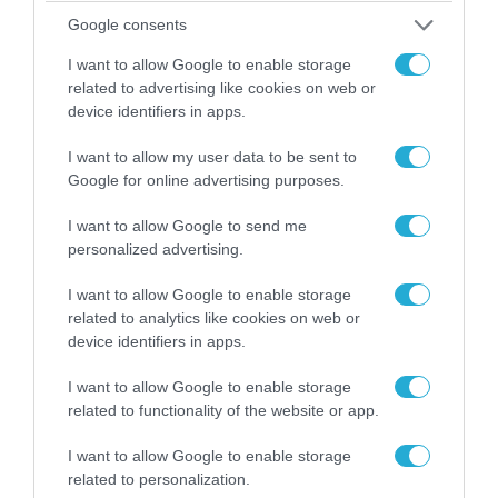
Κλιμακώνουν οι Χούθι: Eξαπέλυσαν επιθέσεις
Google consents
κατά στρατιωτικών δυνάμεων στην Υεμένη –
Πλήγματα & στη Σαουδική Αραβία!
I want to allow Google to enable storage
related to advertising like cookies on web or
device identifiers in apps.
I want to allow my user data to be sent to
Google for online advertising purposes.
I want to allow Google to send me
personalized advertising.
I want to allow Google to enable storage
related to analytics like cookies on web or
device identifiers in apps.
07.08.2026 | 08:02
I want to allow Google to enable storage
Οι ρωσικές δυνάμεις απέχουν μόλις 5 χλμ.
related to functionality of the website or app.
από Σλαβιάνσκ και Κραματόρσκ στο Ντονέτσκ
I want to allow Google to enable storage
related to personalization.