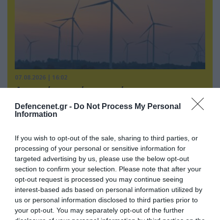
07.08.2026 | 16:02
Φορτηγό μεταφέρει πτερύγιο
ανεμογεννήτριας αλλά… το δυσκολεύουν τα
Defencenet.gr -
Do Not Process My Personal
δένδρα! (βίντεο)
Information
If you wish to opt-out of the sale, sharing to third parties, or
processing of your personal or sensitive information for
targeted advertising by us, please use the below opt-out
section to confirm your selection. Please note that after your
opt-out request is processed you may continue seeing
interest-based ads based on personal information utilized by
us or personal information disclosed to third parties prior to
your opt-out. You may separately opt-out of the further