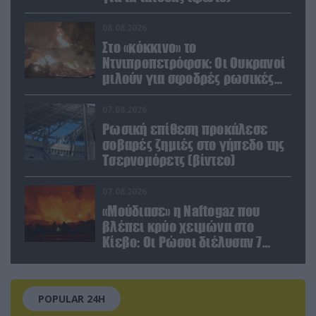
08.08.2026
Στο «κόκκινο» το
Ντνιπροπετρόφσκ: Οι Ουκρανοί
μιλούν για σφοδρές ρωσικές
επιθέσεις σε όλη την
επικράτεια
07.08.2026
Ρωσική επίθεση προκάλεσε
σοβαρές ζημιές στο γήπεδο της
Τσερνομόρετς (βίντεο)
07.08.2026
«Μούδιασε» η Naftogaz που
βλέπει κρύο χειμώνα στο
Κίεβο: Οι Ρώσοι διέλυσαν 7
εγκαταστάσεις του ουκρανικού
κολοσσού!
POPULAR 24H