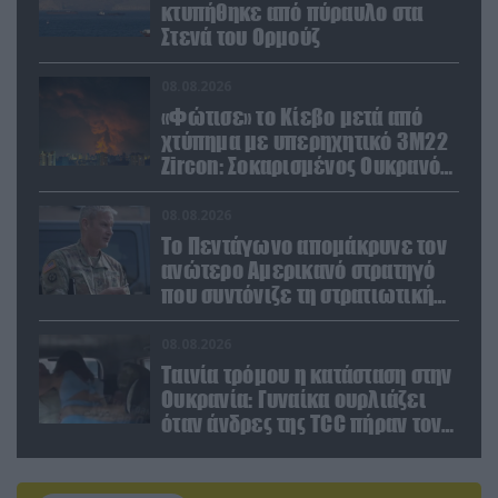
κτυπήθηκε από πύραυλο στα
Στενά του Ορμούζ
08.08.2026
«Φώτισε» το Κίεβο μετά από
χτύπημα με υπερηχητικό 3M22
Zircon: Σοκαρισμένος Ουκρανός
κατέγραψε τη στιγμή (βίντεο)
08.08.2026
Το Πεντάγωνο απομάκρυνε τον
ανώτερο Αμερικανό στρατηγό
που συντόνιζε τη στρατιωτική
βοήθεια προς την Ουκρανία
08.08.2026
Ταινία τρόμου η κατάσταση στην
Ουκρανία: Γυναίκα ουρλιάζει
όταν άνδρες της TCC πήραν τον
σύντροφό της (βίντεο)