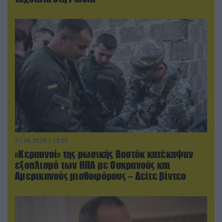
07.08.2026 | 18:02
«Κεραυνοί» της ρωσικής Βοστόκ κατέκαψαν
εξοπλισμό των ΗΠΑ με Ουκρανούς και
Αμερικανούς μισθοφόρους – Δείτε βίντεο