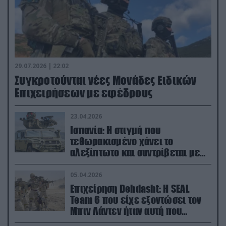
29.07.2026 | 22:02
Συγκροτούνται νέες Μονάδες Ειδικών
Επιχειρήσεων με εφέδρους
23.04.2026
Ισπανία: Η στιγμή που
τεθωρακισμένο χάνει το
αλεξίπτωτο και συντρίβεται με
ορμή στο έδαφος (βίντεο)
05.04.2026
Επιχείρηση Dehdasht: Η SEAL
Team 6 που είχε εξοντώσει τον
Μπιν Λάντεν ήταν αυτή που
διέσωσε τον πιλότο του F-15