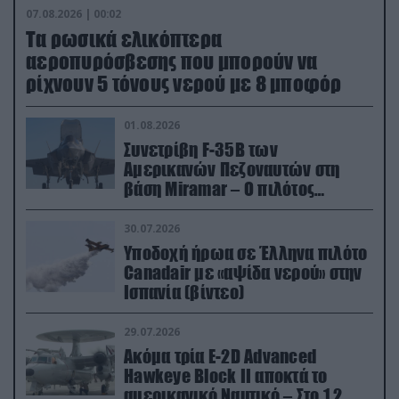
07.08.2026 | 00:02
Τα ρωσικά ελικόπτερα
αεροπυρόσβεσης που μπορούν να
ρίχνουν 5 τόνους νερού με 8 μποφόρ
01.08.2026
Συνετρίβη F-35B των
Αμερικανών Πεζοναυτών στη
βάση Miramar – Ο πιλότος
εκτινάχθηκε εγκαίρως
30.07.2026
Υποδοχή ήρωα σε Έλληνα πιλότο
Canadair με «αψίδα νερού» στην
Ισπανία (βίντεο)
29.07.2026
Ακόμα τρία E-2D Advanced
Hawkeye Block II αποκτά το
αμερικανικό Ναυτικό – Στο 1,2