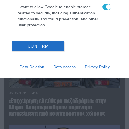
Κωνσταντίνο Ζούλα από τον ΣΚΑΪ – Ο λόγος της
I want to allow Google to enable storage
απομάκρυνσής του
related to security, including authentication
functionality and fraud prevention, and other
user protection.
CONFIRM
Data Deletion
Data Access
Privacy Policy
06.08.2026 | 14:02
«Επιχείρηση ελεύθερα πεζοδρόμια» στην
Αθήνα: Απομακρύνθηκαν παράνομα
αντικείμενα από κοινόχρηστους χώρους