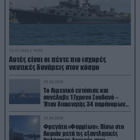
15.07.2026 | 16:03
Aυτές είναι οι πέντε πιο ισχυρές
ναυτικές δυνάμεις στον κόσμο
30.06.2026
Το Λιμενικό εντόπισε και
συνέλαβε 17χρονο Σουδανό –
Ήταν διακινητής 34 παράνομων
μεταναστών
30.06.2026
Φρεγάτα «Φορμίων»: Πίσω στο
Λοριάν μετά τις εξαντλητικές