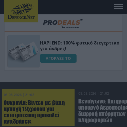
Μεταμόρφωσε τον κήπο σου με το
ικό
Ultra Box Μίνι Αλυσοπρίονο με
μπαταρία λιθίου
ΑΓΟΡΑΣΕ ΤΟ
08.08.2026 | 21:02
08.08.2026 | 21:02
Πεντάγωνο: Κατηγο
Ουκρανία: Βίντεο με βίαιη
υπουργό Αεροπορίας
αρπαγή 19χρονου για
διαρροή απόρρητων
επιστράτευση προκαλεί
πληροφοριών
αντιδράσεις