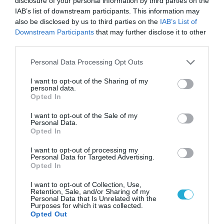
disclosure of your personal information by third parties on the
IAB’s list of downstream participants. This information may
also be disclosed by us to third parties on the
IAB’s List of
Downstream Participants
that may further disclose it to other
third parties.
08.08.2026 | 14:02
Please note that this website/app uses one or more Google
Personal Data Processing Opt Outs
«Φώτισε» το Κίεβο μετά από χτύπημα με
services and may gather and store information including but
υπερηχητικό 3M22 Zircon: Σοκαρισμένος
not limited to your visit or usage behaviour. You may click to
I want to opt-out of the Sharing of my
Ουκρανός κατέγραψε τη στιγμή (βίντεο)
personal data.
grant or deny consent to Google and its third-party tags to
Opted In
use your data for below specified purposes in below Google
consent section.
I want to opt-out of the Sale of my
Personal Data.
ΠΟΛΙΤΙΚΗ
Opted In
I want to opt-out of processing my
Personal Data for Targeted Advertising.
Opted In
I want to opt-out of Collection, Use,
Retention, Sale, and/or Sharing of my
Personal Data that Is Unrelated with the
Purposes for which it was collected.
Opted Out