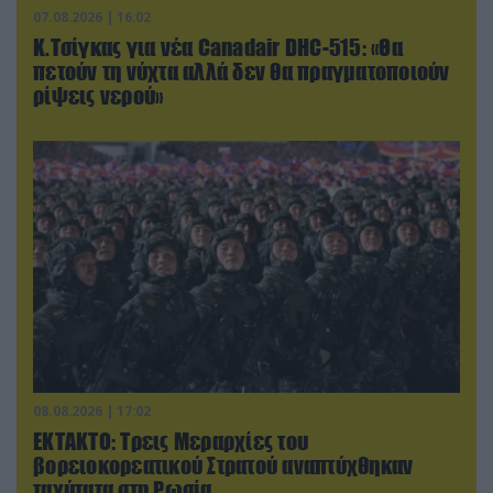
07.08.2026 | 16:02
Κ.Τσίγκας για νέα Canadair DHC-515: «Θα
πετούν τη νύχτα αλλά δεν θα πραγματοποιούν
ρίψεις νερού»
08.08.2026 | 17:02
ΕΚΤΑΚΤΟ: Τρεις Μεραρχίες του
βορειοκορεατικού Στρατού αναπτύχθηκαν
ταχύτατα στη Ρωσία