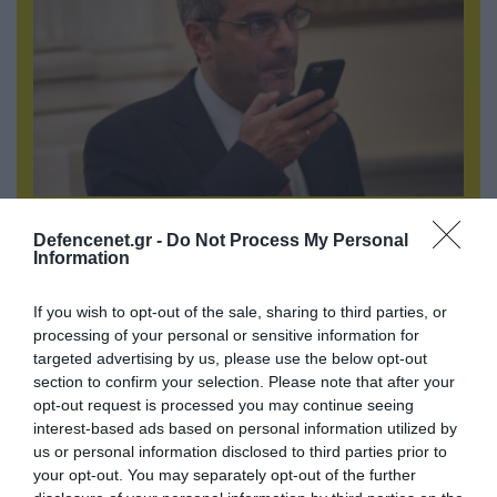
07.08.2026 | 20:02
Defencenet.gr -
Do Not Process My Personal
Ο Γιάννης Αλαφούζος «τέλειωσε» τον
Information
Κωνσταντίνο Ζούλα από τον ΣΚΑΪ – Ο λόγος της
απομάκρυνσής του
If you wish to opt-out of the sale, sharing to third parties, or
processing of your personal or sensitive information for
targeted advertising by us, please use the below opt-out
section to confirm your selection. Please note that after your
opt-out request is processed you may continue seeing
interest-based ads based on personal information utilized by
us or personal information disclosed to third parties prior to
your opt-out. You may separately opt-out of the further