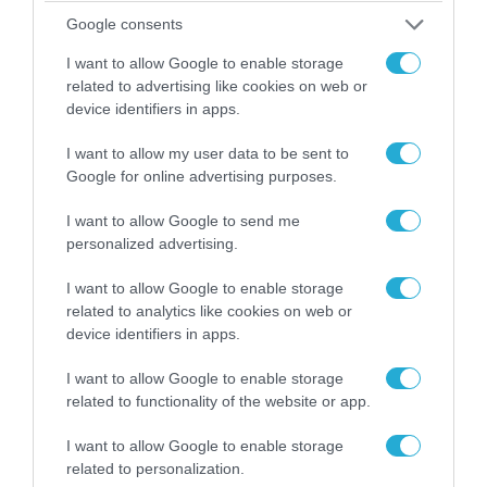
Google consents
I want to allow Google to enable storage
08.08.2026 | 09:02
related to advertising like cookies on web or
device identifiers in apps.
«Η απόλυτη τραγωδία»: Η «αιχμηρή» ανάρτηση
του Αρκά για τα τατουάζ (φωτο)
I want to allow my user data to be sent to
Google for online advertising purposes.
I want to allow Google to send me
personalized advertising.
I want to allow Google to enable storage
related to analytics like cookies on web or
device identifiers in apps.
I want to allow Google to enable storage
related to functionality of the website or app.
I want to allow Google to enable storage
07.08.2026 | 20:02
related to personalization.
Ο Γιάννης Αλαφούζος «τέλειωσε» τον