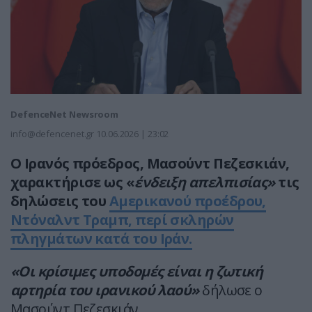
DefenceNet Newsroom
info@defencenet.gr
10.06.2026 | 23:02
Ο Ιρανός πρόεδρος, Μασούντ Πεζεσκιάν,
χαρακτήρισε ως «
ένδειξη απελπισίας»
τις
δηλώσεις του
Αμερικανού προέδρου,
Ντόναλντ Τραμπ, περί σκληρών
πληγμάτων κατά του Ιράν.
«Οι κρίσιμες υποδομές είναι η ζωτική
αρτηρία του ιρανικού λαού»
δήλωσε ο
Μασούντ Πεζεσκιάν.