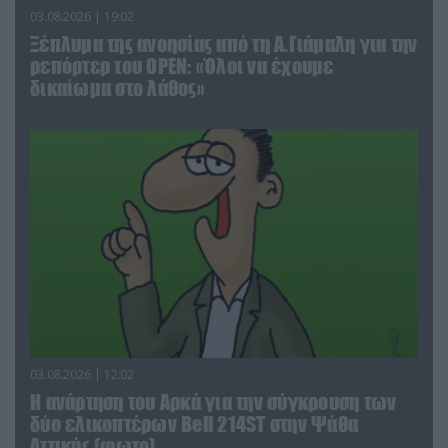
03.08.2026 | 19:02
Ξέπλυμα της ανοησίας από τη Α.Γιάμαλη για την
ρεπόρτερ του ΟΡΕΝ: «Όλοι να έχουμε
δικαίωμα στο λάθος»
03.08.2026 | 12:02
Η ανάρτηση του Αρκά για την σύγκρουση των
δύο ελικοπτέρων Bell 214ST στην Ψάθα
Αττικής (φωτο)