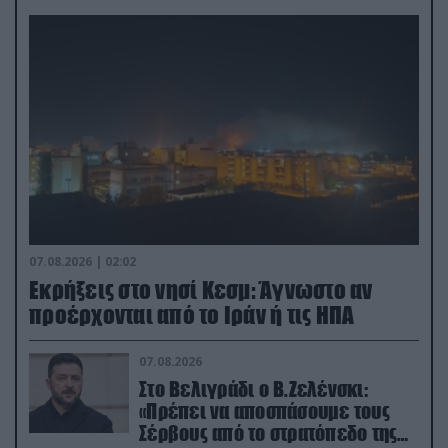
07.08.2026 | 02:02
Εκρήξεις στο νησί Κεσμ: Άγνωστο αν
προέρχονται από το Ιράν ή τις ΗΠΑ
07.08.2026
Στο Βελιγράδι ο Β.Ζελένσκι:
«Πρέπει να αποσπάσουμε τους
Σέρβους από το στρατόπεδο της