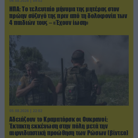
06.08.2026 | 09:02
ΗΠΑ: Το τελευταίο μήνυμα της μητέρας στον
πρώην σύζυγό της πριν από τη δολοφονία των
4 παιδιών τους – «Έχουν ίωση»
05.08.2026 | 22:02
Αδειάζουν το Κραματόρσκ οι Ουκρανοί:
Έκτακτη εκκένωση στην πόλη μετά την
αιφνιδιαστική προώθηση των Ρώσων (βίντεο)