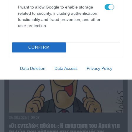
I want to allow Google to enable storage
06.08.2026 | 14:02
related to security, including authentication
«Επιχείρηση ελεύθερα πεζοδρόμια» στην
functionality and fraud prevention, and other
Αθήνα: Απομακρύνθηκαν παράνομα
user protection.
αντικείμενα από κοινόχρηστους χώρους
CONFIRM
Data Deletion
Data Access
Privacy Policy
06.08.2026 | 09:03
«Οι εντελώς αθώοι»: Η ανάρτηση του Αρκά για