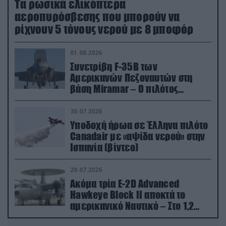
Τα ρωσικά ελικόπτερα
αεροπυρόσβεσης που μπορούν να
ρίχνουν 5 τόνους νερού με 8 μποφόρ
01.08.2026
Συνετρίβη F-35B των
Αμερικανών Πεζοναυτών στη
βάση Miramar – Ο πιλότος
εκτινάχθηκε εγκαίρως
30.07.2026
Υποδοχή ήρωα σε Έλληνα πιλότο
Canadair με «αψίδα νερού» στην
Ισπανία (βίντεο)
29.07.2026
Ακόμα τρία E-2D Advanced
Hawkeye Block II αποκτά το
αμερικανικό Ναυτικό – Στο 1,2
δισ.δολάρια το κόστος