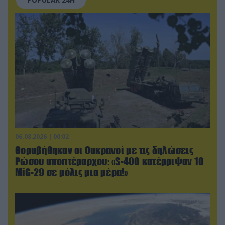
06.08.2026 | 00:02
Θορυβήθηκαν οι Ουκρανοί με τις δηλώσεις
Ρώσου υποπτέραρχου: «S-400 κατέρριψαν 10
MiG-29 σε μόλις μια μέρα!»