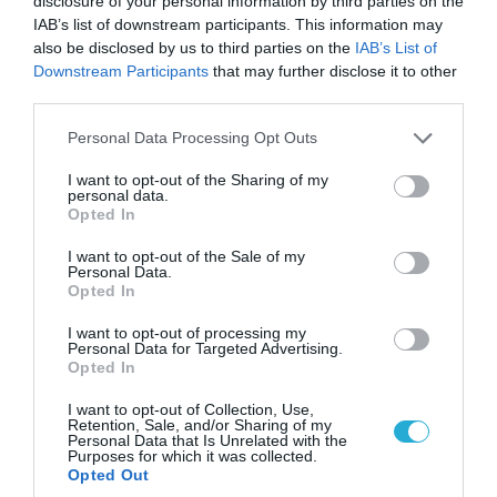
disclosure of your personal information by third parties on the
IAB’s list of downstream participants. This information may
also be disclosed by us to third parties on the
IAB’s List of
Downstream Participants
that may further disclose it to other
third parties.
Please note that this website/app uses one or more Google
Personal Data Processing Opt Outs
services and may gather and store information including but
06.08.2026 | 21:02
not limited to your visit or usage behaviour. You may click to
I want to opt-out of the Sharing of my
personal data.
Τελεσίγραφο του Ιράν στις χώρες του Κόλπου:
grant or deny consent to Google and its third-party tags to
Opted In
«Σταματήστε τον Τραμπ αλλιώς θα σας
use your data for below specified purposes in below Google
consent section.
χτυπήσουμε σκληρά»
I want to opt-out of the Sale of my
Personal Data.
Opted In
I want to opt-out of processing my
Personal Data for Targeted Advertising.
Opted In
I want to opt-out of Collection, Use,
Retention, Sale, and/or Sharing of my
Personal Data that Is Unrelated with the
Purposes for which it was collected.
Opted Out