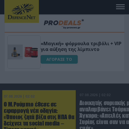
 το
«Μαγική» φόρμουλα τριβόλι + VIP
για αύξηση της λίμπιντο
ΑΓΟΡΑΣΕ ΤΟ
07.08.2026 | 02:02
07.08.2026 | 02:02
Διοικητής συριακής 
Ο Μ.Ρούμπιο έθεσε σε
αναλαμβάνει Τούρκο
εφαρμογή νέα οδηγία:
Άγκυρα: «Απειλές κα
«Όποιος ζητά βίζα στις ΗΠΑ θα
Συρίας είναι σαν να 
δείχνει τα social media –
εμάς»