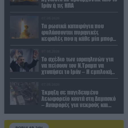
Ιράν ή τις ΗΠΑ
07.08.2026
Τα ρωσικά καταφύγια που
φυλάσσονται πυρηνικές
κεφαλές που η κάθε μία μπορεί
να καταστρέψει «μία
Θεσσαλονίκη»
07.08.2026
Το σχέδιο των ισραηλινών για
να πείσουν τον Ν.Τραμπ να
χτυπήσει το Ιράν – Η εμπλοκή
του Μ.Αχμαντινετζάντ
07.08.2026
Έκρηξη σε παγιδευμένο
λεωφορείο κοντά στη Δαμασκό
– Αναφορές για νεκρούς και
τραυματίες (βίντεο)
POPULAR 24H