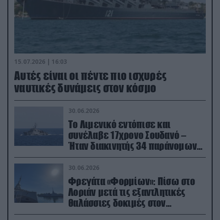
15.07.2026 | 16:03
Aυτές είναι οι πέντε πιο ισχυρές
ναυτικές δυνάμεις στον κόσμο
30.06.2026
Το Λιμενικό εντόπισε και
συνέλαβε 17χρονο Σουδανό –
Ήταν διακινητής 34 παράνομων
μεταναστών
30.06.2026
Φρεγάτα «Φορμίων»: Πίσω στο
Λοριάν μετά τις εξαντλητικές
θαλάσσιες δοκιμές στον
απαιτητικό Βισκαϊκό