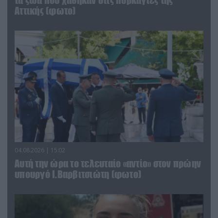
τα ζώα που χάθηκαν στις πυρκαγιές της
Αττικής (φωτο)
04.08.2026 | 15:02
Αυτή την ώρα το τελευταίο «αντίο» στον πρώην
υπουργό Ι.Βαρβιτσιώτη (φωτο)