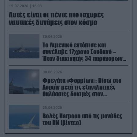
15.07.2026 | 16:03
Aυτές είναι οι πέντε πιο ισχυρές
ναυτικές δυνάμεις στον κόσμο
30.06.2026
Το Λιμενικό εντόπισε και
συνέλαβε 17χρονο Σουδανό –
Ήταν διακινητής 34 παράνομων
μεταναστών
30.06.2026
Φρεγάτα «Φορμίων»: Πίσω στο
Λοριάν μετά τις εξαντλητικές
θαλάσσιες δοκιμές στον
απαιτητικό Βισκαϊκό
25.06.2026
Βολές Harpoon από τις μονάδες
του ΠΝ (βίντεο)