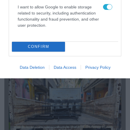
I want to allow Google to enable storage
related to security, including authentication
functionality and fraud prevention, and other
user protection.
07.08.2026 | 20:02
CONFIRM
Ο Γιάννης Αλαφούζος «τέλειωσε» τον
Κωνσταντίνο Ζούλα από τον ΣΚΑΪ – Ο λόγος της
απομάκρυνσής του
Data Deletion
Data Access
Privacy Policy