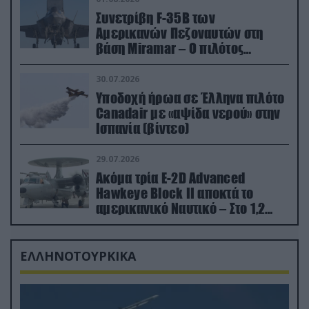
Συνετρίβη F-35B των
Αμερικανών Πεζοναυτών στη
βάση Miramar – Ο πιλότος
εκτινάχθηκε εγκαίρως
30.07.2026
Υποδοχή ήρωα σε Έλληνα πιλότο
Canadair με «αψίδα νερού» στην
Ισπανία (βίντεο)
29.07.2026
Ακόμα τρία E-2D Advanced
Hawkeye Block II αποκτά το
αμερικανικό Ναυτικό – Στο 1,2
δισ.δολάρια το κόστος
ΕΛΛΗΝΟΤΟΥΡΚΙΚΑ