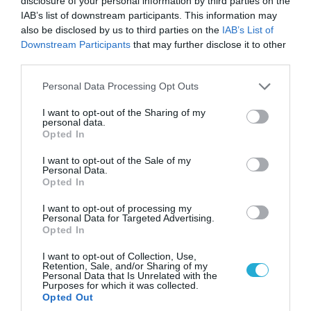
disclosure of your personal information by third parties on the
κτίριο με Ουκρανούς στη Ζαπορίζια – Δείτε
IAB’s list of downstream participants. This information may
βίντεο
also be disclosed by us to third parties on the
IAB’s List of
Downstream Participants
that may further disclose it to other
third parties.
ΠΟΛΙΤΙΚΗ
Please note that this website/app uses one or more Google
Personal Data Processing Opt Outs
services and may gather and store information including but
not limited to your visit or usage behaviour. You may click to
I want to opt-out of the Sharing of my
personal data.
grant or deny consent to Google and its third-party tags to
Opted In
use your data for below specified purposes in below Google
consent section.
I want to opt-out of the Sale of my
Personal Data.
Opted In
I want to opt-out of processing my
Personal Data for Targeted Advertising.
Opted In
I want to opt-out of Collection, Use,
09.08.2026 | 17:02
Retention, Sale, and/or Sharing of my
Personal Data that Is Unrelated with the
ΣΥΡΙΖΑ για υποκλοπές: «Το (παρα)κράτος της ΝΔ
Purposes for which it was collected.
έχει συνέχεια και συνέπεια»
Opted Out