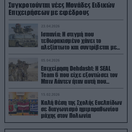
Συγκροτούνται νέες Μονάδες Ειδικών
Επιχειρήσεων με εφέδρους
23.04.2026
Ισπανία: Η στιγμή που
τεθωρακισμένο χάνει το
αλεξίπτωτο και συντρίβεται με
ορμή στο έδαφος (βίντεο)
05.04.2026
Επιχείρηση Dehdasht: Η SEAL
Team 6 που είχε εξοντώσει τον
Μπιν Λάντεν ήταν αυτή που
διέσωσε τον πιλότο του F-15
15.02.2026
Καλή θέση της Σχολής Ευελπίδων
σε διαγωνισμό ημιμαραθωνίου
μάχης στον Πολωνία