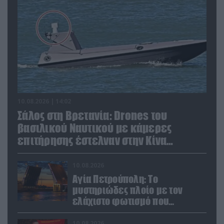
10.08.2026 | 14:02
Σάλος στη Βρετανία: Drones του
βασιλικού Ναυτικού με κάμερες
επιτήρησης έστελναν στην Κίνα
απόρρητες πληροφορίες!
10.08.2026
Αγία Πετρούπολη: Το
μυστηριώδες πλοίο με τον
ελάχιστο φωτισμό που
προκάλεσε την περιέργεια
κατοίκων και περαστικών
10.08.2026