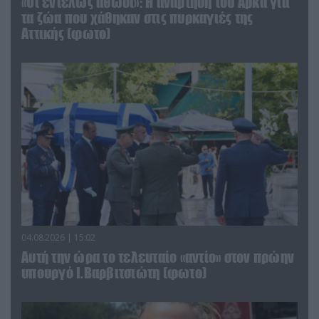
«Οι εντελώς αθώοι»: Η ανάρτηση του Αρκά για
τα ζώα που χάθηκαν στις πυρκαγιές της
Αττικής (φωτο)
04.08.2026 | 15:02
Αυτή την ώρα το τελευταίο «αντίο» στον πρώην
υπουργό Ι.Βαρβιτσιώτη (φωτο)