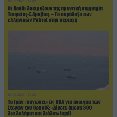
09.08.2026 | 12:02
Οι Χούθι δοκιμάζουν της αμυντική συμμαχία
Τουρκίας-Σ.Αραβίας – Το παράδοξο των
ελληνικών Patriot στην περιοχή
09.08.2026 | 13:02
Το Ιράν «παγώνει» τις ΗΠΑ για άνοιγμα των
Στενών του Ορμούζ: «Δίνετε άμεσα 300
δισ.δολάρια και διόδια» (upd)