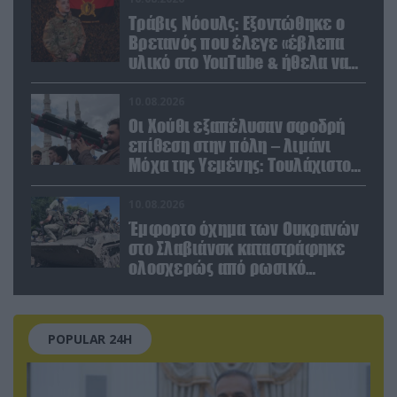
Τράβις Νόουλς: Εξοντώθηκε ο
Βρετανός που έλεγε «έβλεπα
υλικό στο YouTube & ήθελα να
καθαρίσω τους Ρώσους»
(βίντεο)
10.08.2026
Οι Χούθι εξαπέλυσαν σφοδρή
επίθεση στην πόλη – λιμάνι
Μόχα της Υεμένης: Toυλάχιστον
επτά νεκροί (βίντεο)
10.08.2026
Έμφορτο όχημα των Ουκρανών
στο Σλαβιάνσκ καταστράφηκε
ολοσχερώς από ρωσικό
μαχητικό μέσα στην πόλη!
(βίντεο)
POPULAR 24H