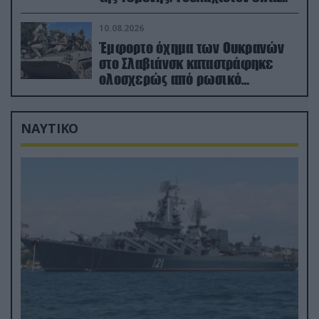
νεκροί (βίντεο)
10.08.2026
Έμφορτο όχημα των Ουκρανών
στο Σλαβιάνσκ καταστράφηκε
ολοσχερώς από ρωσικό
μαχητικό μέσα στην πόλη!
(βίντεο)
ΝΑΥΤΙΚΟ