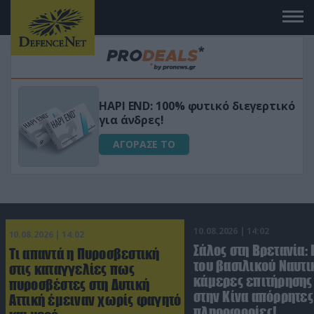
Μεταμόρφωσε τον κήπο σου με το
ικό
Ultra Box Μίνι Αλυσοπρίονο με
μπαταρία λιθίου
ΑΓΟΡΑΣΕ ΤΟ
10.08.2026 | 14:02
10.08.2026 | 14:02
Σάλος στη Βρετανία:
Τι απαντά η Πυροσβεστική
του βασιλικού Ναυτι
στις καταγγελίες πως
κάμερες επιτήρησης
πυροσβέστες στη Δυτική
στην Κίνα απόρρητες
Αττική έμειναν χωρίς φαγητό
πληροφορίες!