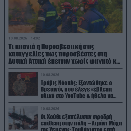
10.08.2026 | 14:02
Τι απαντά η Πυροσβεστική στις
καταγγελίες πως πυροσβέστες στη
Δυτική Αττική έμειναν χωρίς φαγητό και
νερό
10.08.2026
Τράβις Νόουλς: Εξοντώθηκε ο
Βρετανός που έλεγε «έβλεπα
υλικό στο YouTube & ήθελα να
καθαρίσω τους Ρώσους» (βίντεο)
10.08.2026
Οι Χούθι εξαπέλυσαν σφοδρή
επίθεση στην πόλη – λιμάνι Μόχα
της Υεμένης: Toυλάχιστον επτά