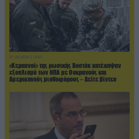
07.08.2026 | 18:02
«Κεραυνοί» της ρωσικής Βοστόκ κατέκαψαν
εξοπλισμό των ΗΠΑ με Ουκρανούς και
Αμερικανούς μισθοφόρους – Δείτε βίντεο