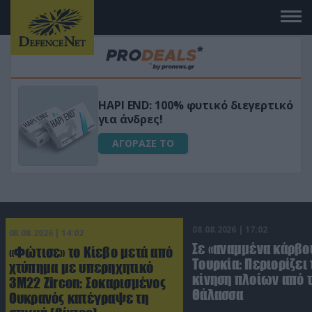
Μεταμόρφωσε τον κήπο σου με το
ικό
Ultra Box Μίνι Αλυσοπρίονο με
μπαταρία λιθίου
ΑΓΟΡΑΣΕ ΤΟ
08.08.2026 | 17:02
08.08.2026 | 14:02
Σε «αναμμένα κάρβο
«Φώτισε» το Κίεβο μετά από
Τουρκία: Περιορίζει 
χτύπημα με υπερηχητικό
κίνηση πλοίων από 
3M22 Zircon: Σοκαρισμένος
Θάλασσα
Ουκρανός κατέγραψε τη