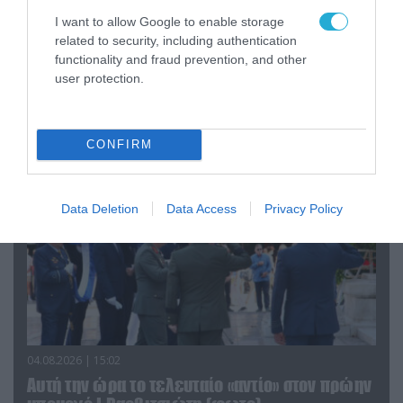
I want to allow Google to enable storage
06.08.2026 | 09:03
related to security, including authentication
functionality and fraud prevention, and other
«Οι εντελώς αθώοι»: Η ανάρτηση του Αρκά για
user protection.
τα ζώα που χάθηκαν στις πυρκαγιές της
Αττικής (φωτο)
CONFIRM
Data Deletion
Data Access
Privacy Policy
04.08.2026 | 15:02
Αυτή την ώρα το τελευταίο «αντίο» στον πρώην