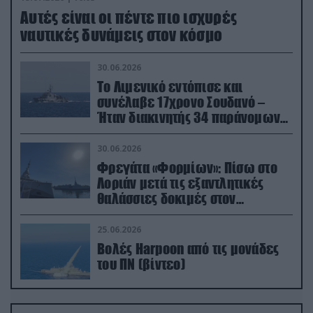
Aυτές είναι οι πέντε πιο ισχυρές
ναυτικές δυνάμεις στον κόσμο
30.06.2026
Το Λιμενικό εντόπισε και
συνέλαβε 17χρονο Σουδανό –
Ήταν διακινητής 34 παράνομων
μεταναστών
30.06.2026
Φρεγάτα «Φορμίων»: Πίσω στο
Λοριάν μετά τις εξαντλητικές
θαλάσσιες δοκιμές στον
απαιτητικό Βισκαϊκό
25.06.2026
Βολές Harpoon από τις μονάδες
του ΠΝ (βίντεο)