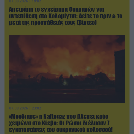
07.08.2026 | 19:02
Απετράπη το εγχείρημα Ουκρανών για
αντεπίθεση στο Κολομίγτσι: Δείτε το πριν & το
μετά της προσπάθειάς τους (βίντεο)
07.08.2026 | 23:02
«Μούδιασε» η Naftogaz που βλέπει κρύο
χειμώνα στο Κίεβο: Οι Ρώσοι διέλυσαν 7
εγκαταστάσεις του ουκρανικού κολοσσού!