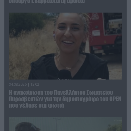
υπουργό Ι.Βαρβιτσιώτη (φωτο)
04.08.2026 | 13:02
Η ανακοίνωση του Πανελλήνιου Σωματείου
Πυροσβεστών για την δημοσιογράφο του OPEN
που γέλασε στη φωτιά