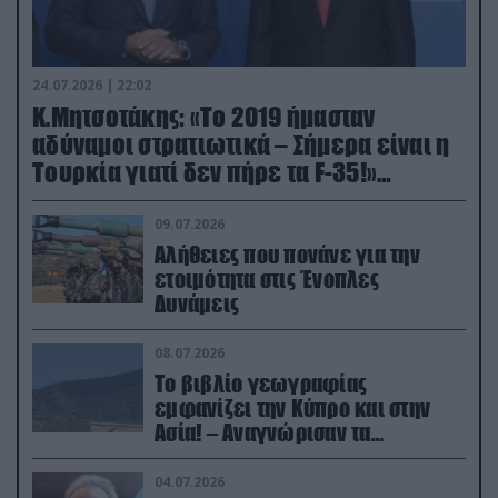
24.07.2026 | 22:02
Κ.Μητσοτάκης: «Το 2019 ήμασταν
αδύναμοι στρατιωτικά – Σήμερα είναι η
Τουρκία γιατί δεν πήρε τα F-35!»
(βίντεο)
09.07.2026
Αλήθειες που πονάνε για την
ετοιμότητα στις Ένοπλες
Δυνάμεις
08.07.2026
Το βιβλίο γεωγραφίας
εμφανίζει την Κύπρο και στην
Ασία! – Αναγνώρισαν τα
κατεχόμενα; (φωτο)
04.07.2026