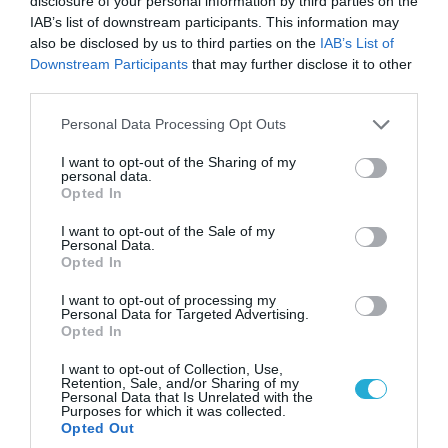
disclosure of your personal information by third parties on the
IAB’s list of downstream participants. This information may
also be disclosed by us to third parties on the
IAB’s List of
Downstream Participants
that may further disclose it to other
third parties.
Please note that this website/app uses one or more Google
Personal Data Processing Opt Outs
services and may gather and store information including but
not limited to your visit or usage behaviour. You may click to
I want to opt-out of the Sharing of my
personal data.
grant or deny consent to Google and its third-party tags to
Opted In
use your data for below specified purposes in below Google
07.08.2026 | 20:02
consent section.
I want to opt-out of the Sale of my
Personal Data.
Ο Γιάννης Αλαφούζος «τέλειωσε» τον
Opted In
Κωνσταντίνο Ζούλα από τον ΣΚΑΪ – Ο λόγος της
απομάκρυνσής του
I want to opt-out of processing my
Personal Data for Targeted Advertising.
Opted In
I want to opt-out of Collection, Use,
Retention, Sale, and/or Sharing of my
Personal Data that Is Unrelated with the
Purposes for which it was collected.
Opted Out