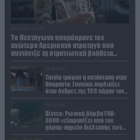
08.08.2026 | 14:02
Το Πεντάγωνο απομάκρυνε τον
ανώτερο Αμερικανό στρατηγό που
συντόνιζε τη στρατιωτική βοήθεια
προς την Ουκρανία
08.08.2026
Ταινία τρόμου η κατάσταση στην
Ουκρανία: Γυναίκα ουρλιάζει
όταν άνδρες της TCC πήραν τον
σύντροφό της (βίντεο)
08.08.2026
Βίντεο: Ρωσική βόμβα FAB-
3000 «εξαφανίζει από τον
χάρτη» σημείο διέλευσης των
ουκρανικών δυνάμεων στην