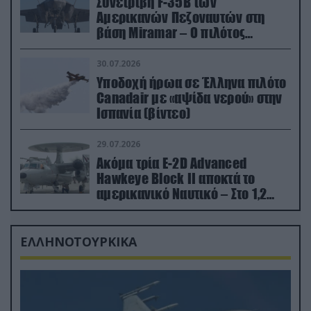
Συνετρίβη F-35B των
Αμερικανών Πεζοναυτών στη
βάση Miramar – Ο πιλότος
εκτινάχθηκε εγκαίρως
30.07.2026
Υποδοχή ήρωα σε Έλληνα πιλότο
Canadair με «αψίδα νερού» στην
Ισπανία (βίντεο)
29.07.2026
Ακόμα τρία E-2D Advanced
Hawkeye Block II αποκτά το
αμερικανικό Ναυτικό – Στο 1,2
δισ.δολάρια το κόστος
ΕΛΛΗΝΟΤΟΥΡΚΙΚΑ