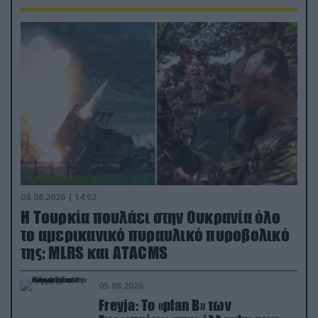
08.08.2026 | 14:02
Η Τουρκία πουλάει στην Ουκρανία όλο
το αμερικανικό πυραυλικό πυροβολικό
της: MLRS και ΑΤΑCMS
05.08.2026
Freyja: Το «plan Β» των