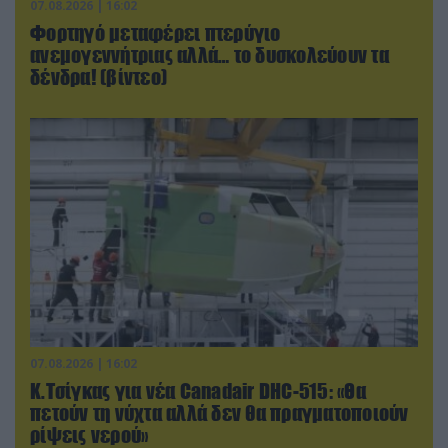
07.08.2026 | 16:02
Φορτηγό μεταφέρει πτερύγιο
ανεμογεννήτριας αλλά… το δυσκολεύουν τα
δένδρα! (βίντεο)
07.08.2026 | 16:02
Κ.Τσίγκας για νέα Canadair DHC-515: «Θα
πετούν τη νύχτα αλλά δεν θα πραγματοποιούν
ρίψεις νερού»