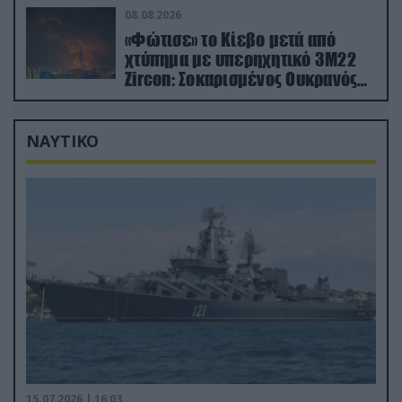
08.08.2026
«Φώτισε» το Κίεβο μετά από
χτύπημα με υπερηχητικό 3M22
Zircon: Σοκαρισμένος Ουκρανός
κατέγραψε τη στιγμή (βίντεο)
ΝΑΥΤΙΚΟ
15.07.2026 | 16:03