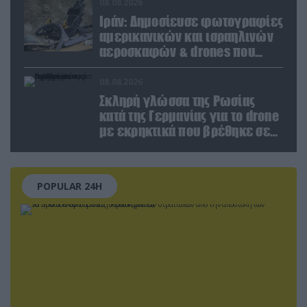
Ζαπορίζια
08.08.2026
Ιράν: Δημοσίευσε φωτογραφίες
αμερικανικών και ισραηλινών
αεροσκαφών & drones που
καταρρίφθηκαν
08.08.2026
Σκληρή γλώσσα της Ρωσίας
κατά της Γερμανίας για το drone
με εκρηκτικά που βρέθηκε σε
αεροδρόμιο της Λειψίας
POPULAR 24H