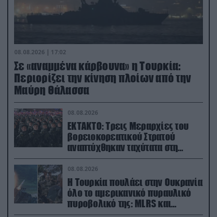
08.08.2026 | 17:02
Σε «αναμμένα κάρβουνα» η Τουρκία:
Περιορίζει την κίνηση πλοίων από την
Μαύρη Θάλασσα
08.08.2026
ΕΚΤΑΚΤΟ: Τρεις Μεραρχίες του
βορειοκορεατικού Στρατού
αναπτύχθηκαν ταχύτατα στη
Ρωσία
08.08.2026
Η Τουρκία πουλάει στην Ουκρανία
όλο το αμερικανικό πυραυλικό
πυροβολικό της: MLRS και
ΑΤΑCMS