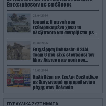
Επιχειρήσεων με εφέδρους
23.04.2026
Ισπανία: Η στιγμή που
τεθωρακισμένο χάνει το
αλεξίπτωτο και συντρίβεται με
ορμή στο έδαφος (βίντεο)
05.04.2026
Επιχείρηση Dehdasht: Η SEAL
Team 6 που είχε εξοντώσει τον
Μπιν Λάντεν ήταν αυτή που
διέσωσε τον πιλότο του F-15
15.02.2026
Καλή θέση της Σχολής Ευελπίδων
σε διαγωνισμό ημιμαραθωνίου
μάχης στον Πολωνία
ΠΥΡΑΥΛΙΚΑ ΣΥΣΤΗΜΑΤΑ