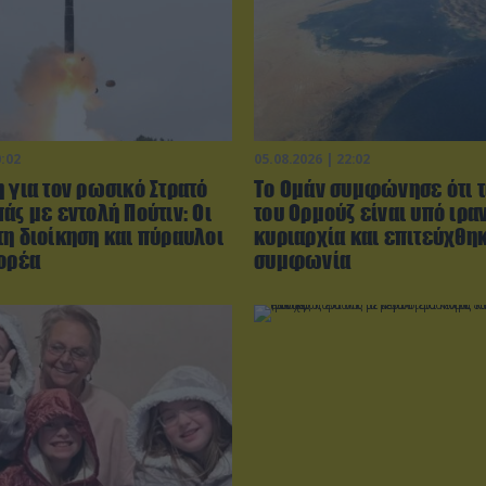
0:02
05.08.2026 | 22:02
 για τον ρωσικό Στρατό
Το Ομάν συμφώνησε ότι τ
άς με εντολή Πούτιν: Οι
του Ορμούζ είναι υπό ιρα
τη διοίκηση και πύραυλοι
κυριαρχία και επιτεύχθη
Κορέα
συμφωνία