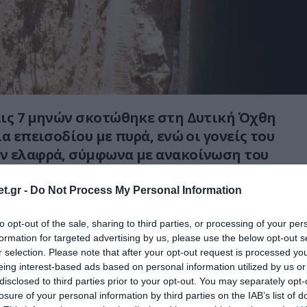
λις 7 μηνών σκοτώθηκε στη Δυτική Όχθη
α επεισοδίου με πυρά, ενώ οι γονείς του
ν ελαφρά, σύμφωνα με ανακοίνωση του
ίας της Παλαιστινιακής Αρχής.
t.gr -
Do Not Process My Personal Information
σημειώθηκε στην περιοχή Τελ Ρουμέιντα,
νας, όταν ισραηλινές δυνάμεις άνοιξαν πυρ
to opt-out of the sale, sharing to third parties, or processing of your per
formation for targeted advertising by us, please use the below opt-out s
ματος της οικογένειας.
r selection. Please note that after your opt-out request is processed y
eing interest-based ads based on personal information utilized by us or
ου δημόσιου νοσοκομείου της Χεβρώνας
disclosed to third parties prior to your opt-out. You may separately opt-
βρέφος μεταφέρθηκε με σοβαρά τραύματα,
losure of your personal information by third parties on the IAB’s list of