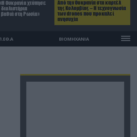
Από την Ουκρανία στα καρτέλ
 «Η Ουκρανία χτύπησε
της Κολομβίας – Η τεχνογνωσία
 διυλιστήρια
των drones που προκαλεί
 βαθιά στη Ρωσία»
ανησυχία
Π.ΕΘ.Α
ΒΙΟΜΗΧΑΝΙΑ