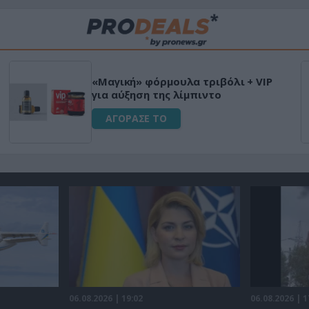
Μεταμόρφωσε τον κήπο σου με το
Ultra Box Μίνι Αλυσοπρίονο με
μπαταρία λιθίου
ΑΓΟΡΑΣΕ ΤΟ
06.08.2026 | 19:02
06.08.2026 | 1