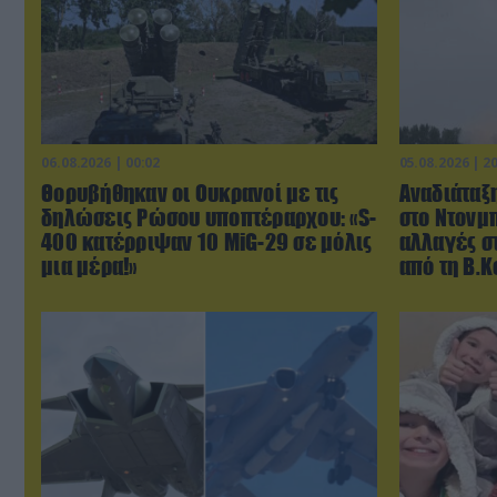
06.08.2026 | 00:02
05.08.2026 | 2
Θορυβήθηκαν οι Ουκρανοί με τις
Αναδιάταξη
δηλώσεις Ρώσου υποπτέραρχου: «S-
στο Ντονμπ
400 κατέρριψαν 10 MiG-29 σε μόλις
αλλαγές σ
μια μέρα!»
από τη Β.