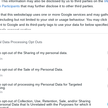
τη δυνατό να σωθεί.
. This information may also be disclosed by us to third parties on the
IA
Participants
that may further disclose it to other third parties.
ό πρακτορείο ειδήσεων Wafa αναφέρει
 that this website/app uses one or more Google services and may gath
όχημα της οικογένειας βρέθηκε στο στόχαστρο
including but not limited to your visit or usage behaviour. You may click 
 to Google and its third-party tags to use your data for below specifi
υρών.
ogle consent section.
παραμένει υπό διερεύνηση, ενώ δεν υπάρχει
l Data Processing Opt Outs
 κάτω από την οποία σημειώθηκε το συμβάν.
o opt-out of the Sharing of my personal data.
In
o opt-out of the Sale of my Personal Data.
In
to opt-out of processing my Personal Data for Targeted
ing.
In
o opt-out of Collection, Use, Retention, Sale, and/or Sharing
ersonal Data that Is Unrelated with the Purposes for which it
lected.