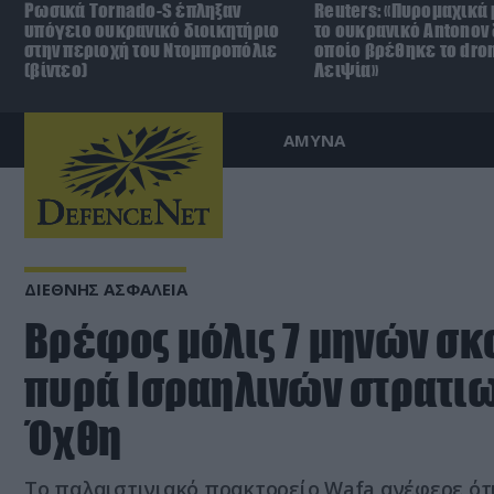
Ρωσικά Tornado-S έπληξαν
Reuters: «Πυρομαχικά
υπόγειο ουκρανικό διοικητήριο
το ουκρανικό Antonov 
στην περιοχή του Ντομπροπόλιε
οποίο βρέθηκε το dro
(βίντεο)
Λειψία»
ΑΜΥΝΑ
ΔΙΕΘΝΗΣ ΑΣΦΑΛΕΙΑ
Βρέφος μόλις 7 μηνών σ
πυρά Ισραηλινών στρατιω
Όχθη
Το παλαιστινιακό πρακτορείο Wafa ανέφερε ότι 