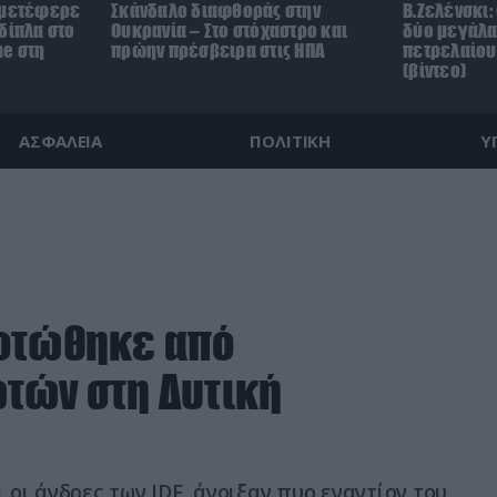
 μετέφερε
Σκάνδαλο διαφθοράς στην
Β.Ζελένσκι:
δίπλα στο
Ουκρανία – Στο στόχαστρο και
δύο μεγάλα
ne στη
πρώην πρέσβειρα στις ΗΠΑ
πετρελαίου
(βίντεο)
ΑΣΦΑΛΕΙΑ
ΠΟΛΙΤΙΚΗ
Υ
κοτώθηκε από
τών στη Δυτική
οι άνδρες των IDF, άνοιξαν πυρ εναντίον του