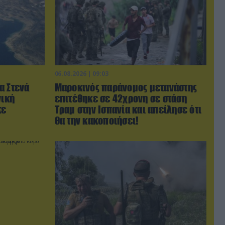
06.08.2026 | 09:03
α Στενά
Μαροκινός παράνομος μετανάστης
νική
επιτέθηκε σε 42χρονη σε στάση
κε
Τραμ στην Ισπανία και απείλησε ότι
θα την κακοποιήσει!