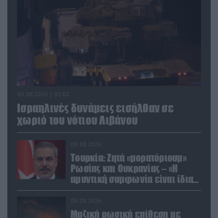
09.08.2026 | 02:02
Ισραηλινές δυνάμεις εισήλθαν σε
χωριό του νότιου Λιβάνου
09.08.2026
Τουρκία: Ζητά «μορατόριουμ»
Ρωσίας και Ουκρανίας – «Η
αμυντική συμφωνία είναι ίδια
με το άρθρο 5 του ΝΑΤΟ» (upd)
09.08.2026
Μαζική ρωσική επίθεση με