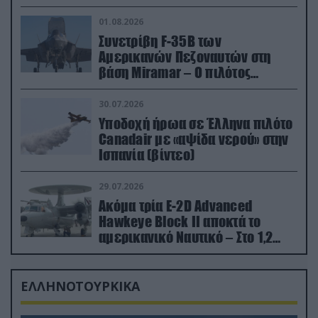
01.08.2026
Συνετρίβη F-35B των
Αμερικανών Πεζοναυτών στη
βάση Miramar – Ο πιλότος
εκτινάχθηκε εγκαίρως
30.07.2026
Υποδοχή ήρωα σε Έλληνα πιλότο
Canadair με «αψίδα νερού» στην
Ισπανία (βίντεο)
29.07.2026
Ακόμα τρία E-2D Advanced
Hawkeye Block II αποκτά το
αμερικανικό Ναυτικό – Στο 1,2
δισ.δολάρια το κόστος
ΕΛΛΗΝΟΤΟΥΡΚΙΚΑ