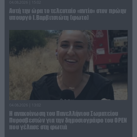
04.08.2026 | 15:02
Αυτή την ώρα το τελευταίο «αντίο» στον πρώην
υπουργό Ι.Βαρβιτσιώτη (φωτο)
04.08.2026 | 13:02
Η ανακοίνωση του Πανελλήνιου Σωματείου
Πυροσβεστών για την δημοσιογράφο του OPEN
που γέλασε στη φωτιά