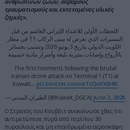
ανθρώπινων ζωών, σοβαρούς
τραυματισμούς και εκτεταμένες υλικές
ζημιές».
اللحظات الأولى للاعتداء الإيراني الغاشم من قبل
المسيرات الذي تعرض له مبنى الركاب T1 في مطار
الكويت الدولي بتاريخ 3 يونيو 2026 وتسبب بخسائر
بالأرواح وإصابات بشرية بليغة وأضرار مادية جسيمة
The first moments following the brutal
Iranian drone attack on Terminal 1 (T1) at
Kuwait…
pic.twitter.com/eTzQoVXB4K
— الطيران المدني (@Kuwait_DGCA)
June 3, 2026
Ο Στρατός του Κουβέιτ ανακοίνωσε χθες ότι
αντιμετώπισε πυρά από περίπου 30
πυραύλους και μη επανδρωμένα αεροσκάφη