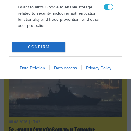
I want to allow Google to enable storage
related to security, including authentication
08.08.2026 | 13:02
functionality and fraud prevention, and other
Βίντεο: Ρωσική βόμβα FAB-3000 «εξαφανίζει
user protection.
από τον χάρτη» σημείο διέλευσης των
ουκρανικών δυνάμεων στην Ζαπορίζια
CONFIRM
Data Deletion
Data Access
Privacy Policy
08.08.2026 | 17:02
Σε «αναμμένα κάρβουνα» η Τουρκία: