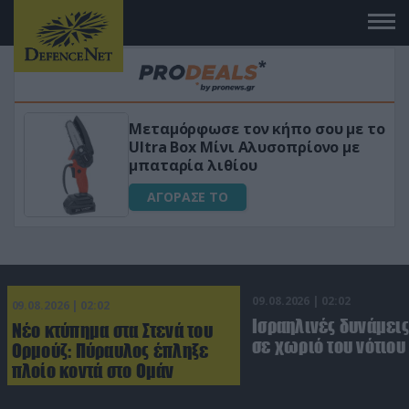
 το
«Μαγική» φόρμουλα τριβόλι + VIP
για αύξηση της λίμπιντο
ΑΓΟΡΑΣΕ ΤΟ
09.08.2026 | 02:02
09.08.2026 | 02:02
Ισραηλινές δυνάμεις
Νέο κτύπημα στα Στενά του
σε χωριό του νότιου
Ορμούζ: Πύραυλος έπληξε
πλοίο κοντά στο Ομάν