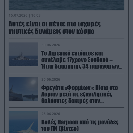
15.07.2026 | 16:03
Aυτές είναι οι πέντε πιο ισχυρές
ναυτικές δυνάμεις στον κόσμο
30.06.2026
Το Λιμενικό εντόπισε και
συνέλαβε 17χρονο Σουδανό –
Ήταν διακινητής 34 παράνομων
μεταναστών
30.06.2026
Φρεγάτα «Φορμίων»: Πίσω στο
Λοριάν μετά τις εξαντλητικές
θαλάσσιες δοκιμές στον
απαιτητικό Βισκαϊκό
25.06.2026
Βολές Harpoon από τις μονάδες
του ΠΝ (βίντεο)