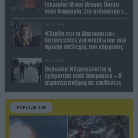
Iskander-M και drones Geran
στην Ουκρανία: Στο στόχαστρο το
εργοστάσιο των Flamingo
08.08.2026
«Ελπίδα για τη Δημοκρατία»:
Καταγγελίες για «σπίλωση» από
πρώην στέλεχος του κόμματος
08.08.2026
Πολωνία: Κλιμακώνεται η
εχθρότητα κατά Ουκρανών – Η
τεράστια αύξηση σε επιθέσεις
POPULAR 24H