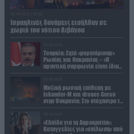
09.08.2026 | 02:02
Ισραηλινές δυνάμεις εισήλθαν σε
χωριό του νότιου Λιβάνου
09.08.2026
Τουρκία: Ζητά «μορατόριουμ»
Ρωσίας και Ουκρανίας – «Η
αμυντική συμφωνία είναι ίδια
με το άρθρο 5 του ΝΑΤΟ» (upd)
09.08.2026
Μαζική ρωσική επίθεση με
Iskander-M και drones Geran
στην Ουκρανία: Στο στόχαστρο το
εργοστάσιο των Flamingo
08.08.2026
«Ελπίδα για τη Δημοκρατία»:
Καταγγελίες για «σπίλωση» από