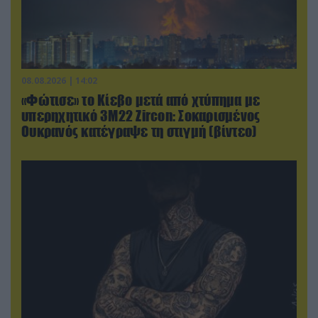
08.08.2026 | 14:02
«Φώτισε» το Κίεβο μετά από χτύπημα με
υπερηχητικό 3M22 Zircon: Σοκαρισμένος
Ουκρανός κατέγραψε τη στιγμή (βίντεο)