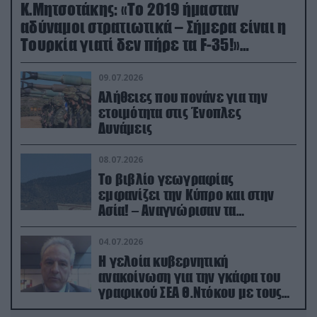
Κ.Μητσοτάκης: «Το 2019 ήμασταν
αδύναμοι στρατιωτικά – Σήμερα είναι η
Τουρκία γιατί δεν πήρε τα F-35!»
(βίντεο)
09.07.2026
Αλήθειες που πονάνε για την
ετοιμότητα στις Ένοπλες
Δυνάμεις
08.07.2026
Το βιβλίο γεωγραφίας
εμφανίζει την Κύπρο και στην
Ασία! – Αναγνώρισαν τα
κατεχόμενα; (φωτο)
04.07.2026
Η γελοία κυβερνητική
ανακοίνωση για την γκάφα του
γραφικού ΣΕΑ Θ.Ντόκου με τους
Ρώσους φαρσέρ