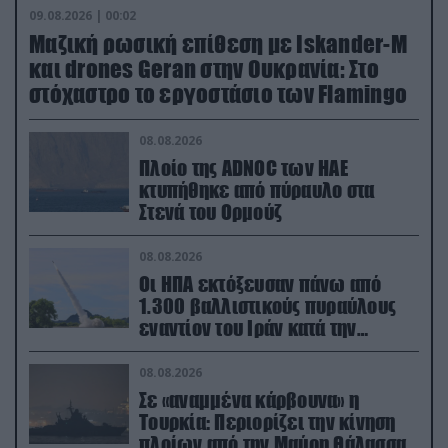
09.08.2026 | 00:02
Μαζική ρωσική επίθεση με Iskander-M
και drones Geran στην Ουκρανία: Στο
στόχαστρο το εργοστάσιο των Flamingo
08.08.2026
Πλοίο της ADNOC των ΗΑΕ
κτυπήθηκε από πύραυλο στα
Στενά του Ορμούζ
08.08.2026
Οι ΗΠΑ εκτόξευσαν πάνω από
1.300 βαλλιστικούς πυραύλους
εναντίον του Ιράν κατά την
διάρκεια του πολέμου
08.08.2026
Σε «αναμμένα κάρβουνα» η
Τουρκία: Περιορίζει την κίνηση
πλοίων από την Μαύρη Θάλασσα