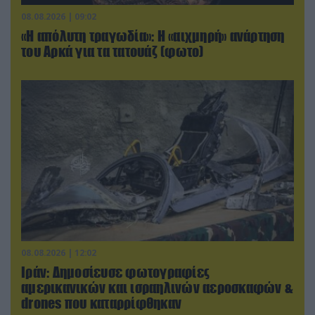
08.08.2026 | 09:02
«Η απόλυτη τραγωδία»: Η «αιχμηρή» ανάρτηση
του Αρκά για τα τατουάζ (φωτο)
08.08.2026 | 12:02
Ιράν: Δημοσίευσε φωτογραφίες
αμερικανικών και ισραηλινών αεροσκαφών &
drones που καταρρίφθηκαν