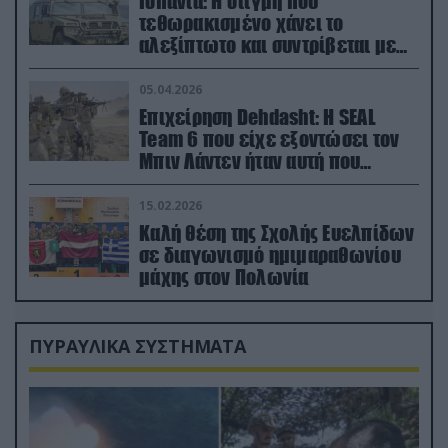
Ισπανία: Η στιγμή που
τεθωρακισμένο χάνει το
αλεξίπτωτο και συντρίβεται με
ορμή στο έδαφος (βίντεο)
05.04.2026
Επιχείρηση Dehdasht: Η SEAL
Team 6 που είχε εξοντώσει τον
Μπιν Λάντεν ήταν αυτή που
διέσωσε τον πιλότο του F-15
15.02.2026
Καλή θέση της Σχολής Ευελπίδων
σε διαγωνισμό ημιμαραθωνίου
μάχης στον Πολωνία
ΠΥΡΑΥΛΙΚΑ ΣΥΣΤΗΜΑΤΑ