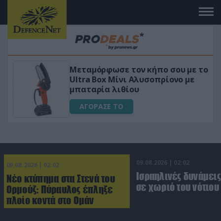
 το
«Μαγική» φόρμουλα τριβόλι + VIP
για αύξηση της λίμπιντο
ΑΓΟΡΑΣΕ ΤΟ
09.08.2026 | 02:02
09.08.2026 | 02:02
Ισραηλινές δυνάμεις
Νέο κτύπημα στα Στενά του
σε χωριό του νότιου
Ορμούζ: Πύραυλος έπληξε
πλοίο κοντά στο Ομάν