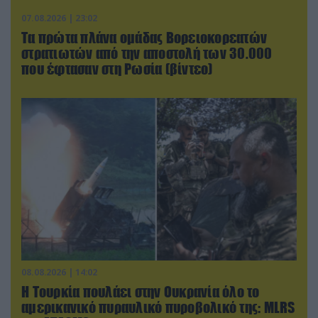
07.08.2026 | 23:02
Τα πρώτα πλάνα ομάδας Βορειοκορεατών
στρατιωτών από την αποστολή των 30.000
που έφτασαν στη Ρωσία (βίντεο)
08.08.2026 | 14:02
Η Τουρκία πουλάει στην Ουκρανία όλο το
αμερικανικό πυραυλικό πυροβολικό της: MLRS