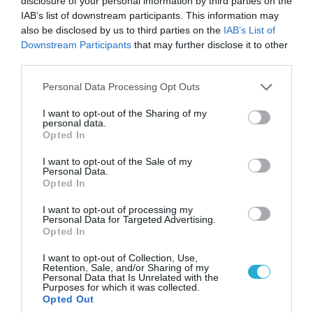
disclosure of your personal information by third parties on the
IAB’s list of downstream participants. This information may
also be disclosed by us to third parties on the
IAB’s List of
Downstream Participants
that may further disclose it to other
third parties.
Please note that this website/app uses one or more Google
Personal Data Processing Opt Outs
services and may gather and store information including but
not limited to your visit or usage behaviour. You may click to
I want to opt-out of the Sharing of my
personal data.
grant or deny consent to Google and its third-party tags to
Opted In
use your data for below specified purposes in below Google
consent section.
I want to opt-out of the Sale of my
08.08.2026 | 09:02
Personal Data.
Opted In
«Η απόλυτη τραγωδία»: Η «αιχμηρή» ανάρτηση
του Αρκά για τα τατουάζ (φωτο)
I want to opt-out of processing my
Personal Data for Targeted Advertising.
Opted In
I want to opt-out of Collection, Use,
Retention, Sale, and/or Sharing of my
Personal Data that Is Unrelated with the
Purposes for which it was collected.
Opted Out