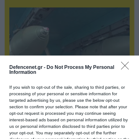
Defencenet.gr -
Do Not Process My Personal
Information
08.08.2026 | 13:02
If you wish to opt-out of the sale, sharing to third parties, or
Βίντεο: Ρωσική βόμβα FAB-3000 «εξαφανίζει
processing of your personal or sensitive information for
από τον χάρτη» σημείο διέλευσης των
targeted advertising by us, please use the below opt-out
ουκρανικών δυνάμεων στην Ζαπορίζια
section to confirm your selection. Please note that after your
opt-out request is processed you may continue seeing
interest-based ads based on personal information utilized by
us or personal information disclosed to third parties prior to
ΠΟΛΙΤΙΚΗ
your opt-out. You may separately opt-out of the further