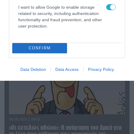
I want to allow Google to enable storage
06.08.2026 | 14:02
related to security, including authentication
«Επιχείρηση ελεύθερα πεζοδρόμια» στην
functionality and fraud prevention, and other
Αθήνα: Απομακρύνθηκαν παράνομα
user protection.
αντικείμενα από κοινόχρηστους χώρους
CONFIRM
Data Deletion
Data Access
Privacy Policy
06.08.2026 | 09:03
«Οι εντελώς αθώοι»: Η ανάρτηση του Αρκά για