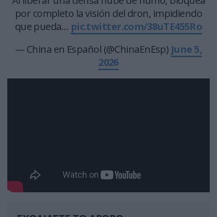
Al liberar una densa nube de humo, bloquea
por completo la visión del dron, impidiendo
que pueda…
pic.twitter.com/38uTE455Ro
— China en Español (@ChinaEnEsp)
June 5,
2026