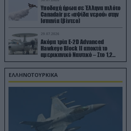
Υποδοχή ήρωα σε Έλληνα πιλότο
Canadair με «αψίδα νερού» στην
Ισπανία (βίντεο)
29.07.2026
Ακόμα τρία E-2D Advanced
Hawkeye Block II αποκτά το
αμερικανικό Ναυτικό – Στο 1,2
δισ.δολάρια το κόστος
ΕΛΛΗΝΟΤΟΥΡΚΙΚΑ