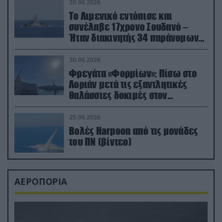
30.06.2026
Το Λιμενικό εντόπισε και
συνέλαβε 17χρονο Σουδανό –
Ήταν διακινητής 34 παράνομων
μεταναστών
30.06.2026
Φρεγάτα «Φορμίων»: Πίσω στο
Λοριάν μετά τις εξαντλητικές
θαλάσσιες δοκιμές στον
απαιτητικό Βισκαϊκό
25.06.2026
Βολές Harpoon από τις μονάδες
του ΠΝ (βίντεο)
ΑΕΡΟΠΟΡΙΑ