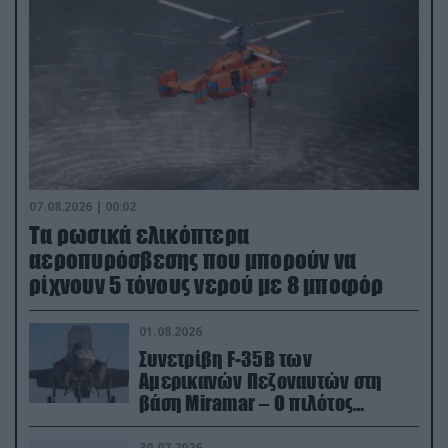
07.08.2026 | 00:02
Τα ρωσικά ελικόπτερα
αεροπυρόσβεσης που μπορούν να
ρίχνουν 5 τόνους νερού με 8 μποφόρ
01.08.2026
Συνετρίβη F-35B των
Αμερικανών Πεζοναυτών στη
βάση Miramar – Ο πιλότος
εκτινάχθηκε εγκαίρως
30.07.2026