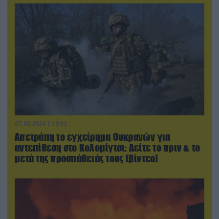
07.08.2026 | 19:02
Απετράπη το εγχείρημα Ουκρανών για
αντεπίθεση στο Κολομίγτσι: Δείτε το πριν & το
μετά της προσπάθειάς τους (βίντεο)