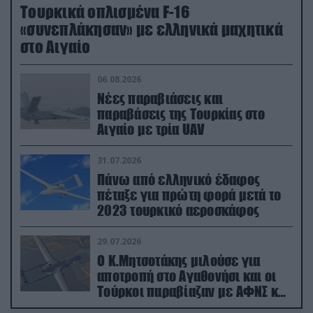
Τουρκικά οπλισμένα F-16
«συνεπλάκησαν» με ελληνικά μαχητικά
στο Αιγαίο
06.08.2026
Νέες παραβιάσεις και
παραβάσεις της Τουρκίας στο
Αιγαίο με τρία UAV
31.07.2026
Πάνω από ελληνικό έδαφος
πέταξε για πρώτη φορά μετά το
2023 τουρκικό αεροσκάφος
29.07.2026
Ο Κ.Μητσοτάκης μιλούσε για
αποτροπή στο Αγαθονήσι και οι
Τούρκοι παραβίαζαν με ΑΦΝΣ και
drone