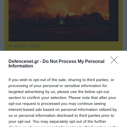
07.08.2026 | 23:02
«Μούδιασε» η Naftogaz που βλέπει κρύο
χειμώνα στο Κίεβο: Οι Ρώσοι διέλυσαν 7
Defencenet.gr -
Do Not Process My Personal
εγκαταστάσεις του ουκρανικού κολοσσού!
Information
If you wish to opt-out of the sale, sharing to third parties, or
processing of your personal or sensitive information for
ΠΟΛΙΤΙΚΗ
targeted advertising by us, please use the below opt-out
section to confirm your selection. Please note that after your
opt-out request is processed you may continue seeing
interest-based ads based on personal information utilized by
us or personal information disclosed to third parties prior to
your opt-out. You may separately opt-out of the further