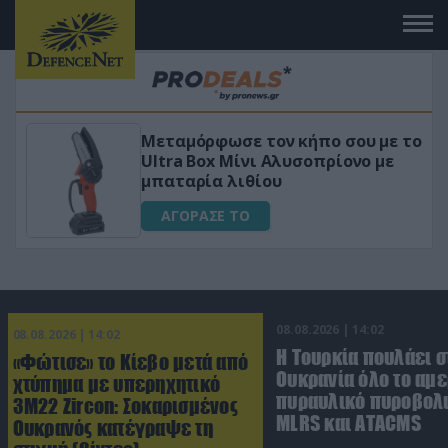
 το
«Μαγική» φόρμουλα τριβόλι + VIP
για αύξηση της λίμπιντο
ΑΓΟΡΑΣΕ ΤΟ
08.08.2026 | 14:02
08.08.2026 | 14:02
Η Τουρκία πουλάει σ
«Φώτισε» το Κίεβο μετά από
Ουκρανία όλο το αμε
χτύπημα με υπερηχητικό
πυραυλικό πυροβολι
3M22 Zircon: Σοκαρισμένος
MLRS και ΑΤΑCMS
Ουκρανός κατέγραψε τη