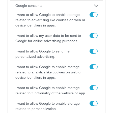
Google consents
07.08.2026 | 20:02
Ο Γιάννης Αλαφούζος «τέλειωσε» τον
I want to allow Google to enable storage
Κωνσταντίνο Ζούλα από τον ΣΚΑΪ – Ο λόγος της
related to advertising like cookies on web or
απομάκρυνσής του
device identifiers in apps.
I want to allow my user data to be sent to
Google for online advertising purposes.
I want to allow Google to send me
personalized advertising.
I want to allow Google to enable storage
related to analytics like cookies on web or
device identifiers in apps.
I want to allow Google to enable storage
related to functionality of the website or app.
06.08.2026 | 14:02
«Επιχείρηση ελεύθερα πεζοδρόμια» στην
I want to allow Google to enable storage
Αθήνα: Απομακρύνθηκαν παράνομα
related to personalization.