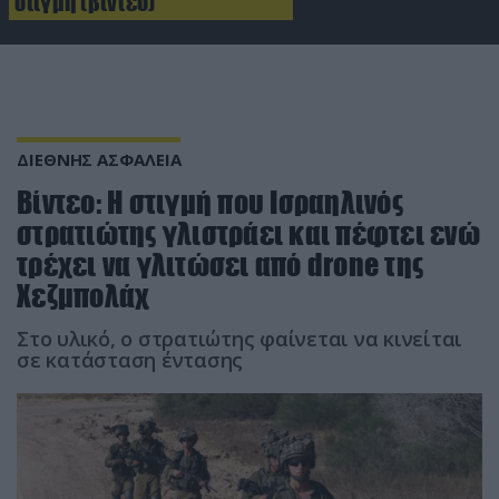
στιγμή (βίντεο)
ΔΙΕΘΝΗΣ ΑΣΦΑΛΕΙΑ
Βίντεο: Η στιγμή που Ισραηλινός
στρατιώτης γλιστράει και πέφτει ενώ
τρέχει να γλιτώσει από drone της
Χεζμπολάχ
Στο υλικό, ο στρατιώτης φαίνεται να κινείται
σε κατάσταση έντασης