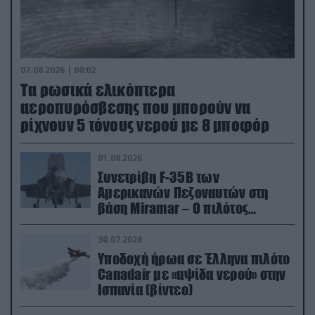
07.08.2026 | 00:02
Τα ρωσικά ελικόπτερα
αεροπυρόσβεσης που μπορούν να
ρίχνουν 5 τόνους νερού με 8 μποφόρ
01.08.2026
Συνετρίβη F-35B των
Αμερικανών Πεζοναυτών στη
βάση Miramar – Ο πιλότος
εκτινάχθηκε εγκαίρως
30.07.2026
Υποδοχή ήρωα σε Έλληνα πιλότο
Canadair με «αψίδα νερού» στην
Ισπανία (βίντεο)