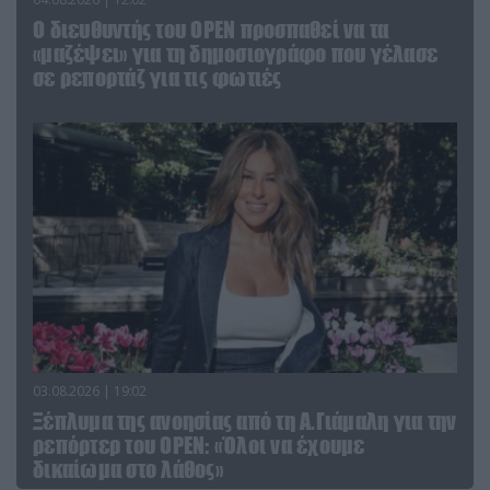
O διευθυντής του OPEN προσπαθεί να τα
«μαζέψει» για τη δημοσιογράφο που γέλασε
σε ρεπορτάζ για τις φωτιές
03.08.2026 | 19:02
Ξέπλυμα της ανοησίας από τη Α.Γιάμαλη για την
ρεπόρτερ του ΟΡΕΝ: «Όλοι να έχουμε
δικαίωμα στο λάθος»