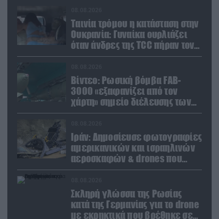
08.08.2026
Ταινία τρόμου η κατάσταση στην
Ουκρανία: Γυναίκα ουρλιάζει
όταν άνδρες της TCC πήραν τον
σύντροφό της (βίντεο)
08.08.2026
Βίντεο: Ρωσική βόμβα FAB-
3000 «εξαφανίζει από τον
χάρτη» σημείο διέλευσης των
ουκρανικών δυνάμεων στην
Ζαπορίζια
08.08.2026
Ιράν: Δημοσίευσε φωτογραφίες
αμερικανικών και ισραηλινών
αεροσκαφών & drones που
καταρρίφθηκαν
08.08.2026
Σκληρή γλώσσα της Ρωσίας
κατά της Γερμανίας για το drone
με εκρηκτικά που βρέθηκε σε