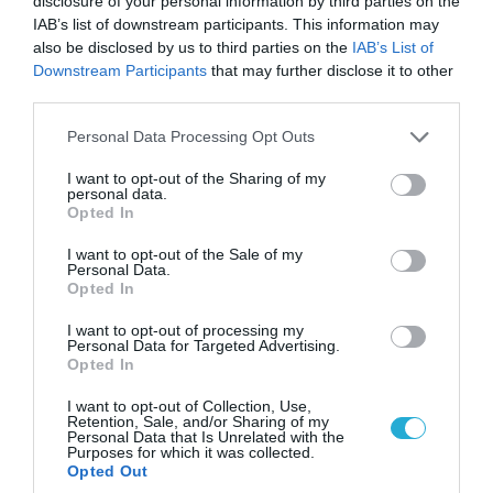
disclosure of your personal information by third parties on the
IAB’s list of downstream participants. This information may
also be disclosed by us to third parties on the
IAB’s List of
Downstream Participants
that may further disclose it to other
third parties.
Please note that this website/app uses one or more Google
Personal Data Processing Opt Outs
08.08.2026 | 09:02
services and may gather and store information including but
«Η απόλυτη τραγωδία»: Η «αιχμηρή» ανάρτηση
not limited to your visit or usage behaviour. You may click to
I want to opt-out of the Sharing of my
personal data.
του Αρκά για τα τατουάζ (φωτο)
grant or deny consent to Google and its third-party tags to
Opted In
use your data for below specified purposes in below Google
consent section.
I want to opt-out of the Sale of my
Personal Data.
Opted In
I want to opt-out of processing my
Personal Data for Targeted Advertising.
Opted In
I want to opt-out of Collection, Use,
Retention, Sale, and/or Sharing of my
Personal Data that Is Unrelated with the
Purposes for which it was collected.
Opted Out