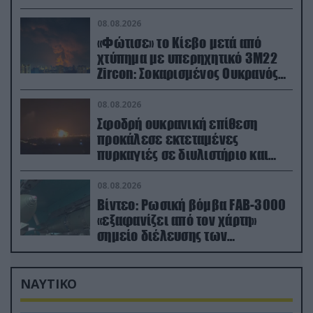
08.08.2026
«Φώτισε» το Κίεβο μετά από
χτύπημα με υπερηχητικό 3M22
Zircon: Σοκαρισμένος Ουκρανός
κατέγραψε τη στιγμή (βίντεο)
08.08.2026
Σφοδρή ουκρανική επίθεση
προκάλεσε εκτεταμένες
πυρκαγιές σε διυλιστήριο και
υποδομές της ρωσικής Rosneft
(βίντεο)
08.08.2026
Βίντεο: Ρωσική βόμβα FAB-3000
«εξαφανίζει από τον χάρτη»
σημείο διέλευσης των
ουκρανικών δυνάμεων στην
Ζαπορίζια
ΝΑΥΤΙΚΟ