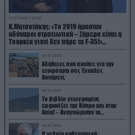
24.07.2026 | 22:02
Κ.Μητσοτάκης: «Το 2019 ήμασταν
αδύναμοι στρατιωτικά – Σήμερα είναι η
Τουρκία γιατί δεν πήρε τα F-35!»
(βίντεο)
09.07.2026
Αλήθειες που πονάνε για την
ετοιμότητα στις Ένοπλες
Δυνάμεις
08.07.2026
Το βιβλίο γεωγραφίας
εμφανίζει την Κύπρο και στην
Ασία! – Αναγνώρισαν τα
κατεχόμενα; (φωτο)
04.07.2026
Η γελοία κυβερνητική