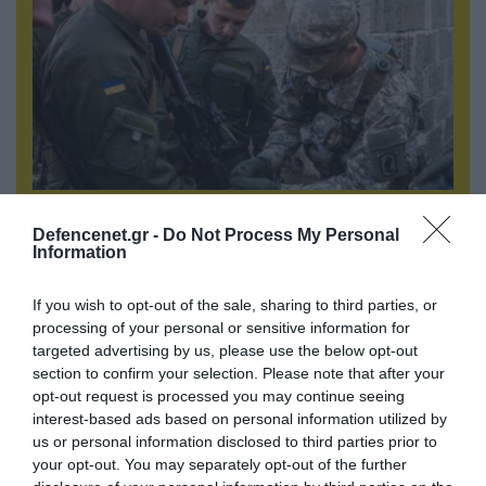
07.08.2026 | 18:02
«Κεραυνοί» της ρωσικής Βοστόκ κατέκαψαν
Defencenet.gr -
Do Not Process My Personal
Information
εξοπλισμό των ΗΠΑ με Ουκρανούς και
Αμερικανούς μισθοφόρους – Δείτε βίντεο
If you wish to opt-out of the sale, sharing to third parties, or
processing of your personal or sensitive information for
targeted advertising by us, please use the below opt-out
section to confirm your selection. Please note that after your
opt-out request is processed you may continue seeing
interest-based ads based on personal information utilized by
us or personal information disclosed to third parties prior to
your opt-out. You may separately opt-out of the further