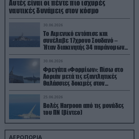
Aυτές είναι οι πέντε πιο ισχυρές
ναυτικές δυνάμεις στον κόσμο
30.06.2026
Το Λιμενικό εντόπισε και
συνέλαβε 17χρονο Σουδανό –
Ήταν διακινητής 34 παράνομων
μεταναστών
30.06.2026
Φρεγάτα «Φορμίων»: Πίσω στο
Λοριάν μετά τις εξαντλητικές
θαλάσσιες δοκιμές στον
απαιτητικό Βισκαϊκό
25.06.2026
Βολές Harpoon από τις μονάδες
του ΠΝ (βίντεο)
ΑΕΡΟΠΟΡΙΑ