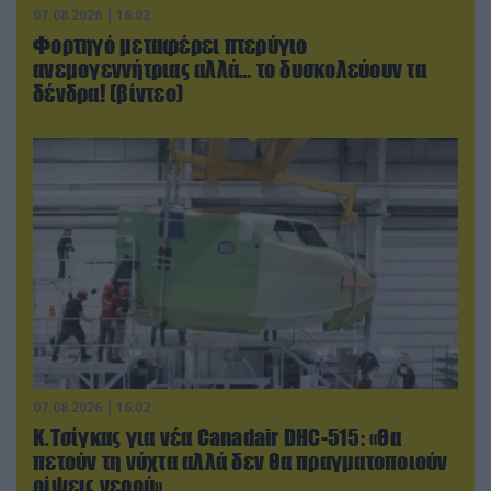
07.08.2026 | 16:02
Φορτηγό μεταφέρει πτερύγιο
ανεμογεννήτριας αλλά… το δυσκολεύουν τα
δένδρα! (βίντεο)
07.08.2026 | 16:02
Κ.Τσίγκας για νέα Canadair DHC-515: «Θα
πετούν τη νύχτα αλλά δεν θα πραγματοποιούν
ρίψεις νερού»