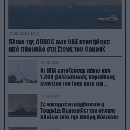
08.08.2026 | 18:02
Πλοίο της ADNOC των ΗΑΕ κτυπήθηκε
από πύραυλο στα Στενά του Ορμούζ
08.08.2026
Οι ΗΠΑ εκτόξευσαν πάνω από
1.300 βαλλιστικούς πυραύλους
εναντίον του Ιράν κατά την
διάρκεια του πολέμου
08.08.2026
Σε «αναμμένα κάρβουνα» η
Τουρκία: Περιορίζει την κίνηση
πλοίων από την Μαύρη Θάλασσα
08.08.2026