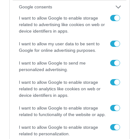
07.08.2026 | 19:02
Google consents
Απετράπη το εγχείρημα Ουκρανών για
αντεπίθεση στο Κολομίγτσι: Δείτε το πριν & το
I want to allow Google to enable storage
related to advertising like cookies on web or
μετά της προσπάθειάς τους (βίντεο)
device identifiers in apps.
I want to allow my user data to be sent to
Google for online advertising purposes.
I want to allow Google to send me
personalized advertising.
I want to allow Google to enable storage
related to analytics like cookies on web or
device identifiers in apps.
I want to allow Google to enable storage
related to functionality of the website or app.
08.08.2026 | 14:02
«Φώτισε» το Κίεβο μετά από χτύπημα με
I want to allow Google to enable storage
υπερηχητικό 3M22 Zircon: Σοκαρισμένος
related to personalization.
Ουκρανός κατέγραψε τη στιγμή (βίντεο)