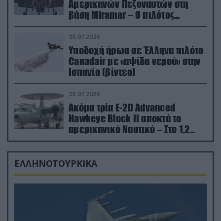
Αμερικανών Πεζοναυτών στη
βάση Miramar – Ο πιλότος
εκτινάχθηκε εγκαίρως
30.07.2026
Υποδοχή ήρωα σε Έλληνα πιλότο
Canadair με «αψίδα νερού» στην
Ισπανία (βίντεο)
29.07.2026
Ακόμα τρία E-2D Advanced
Hawkeye Block II αποκτά το
αμερικανικό Ναυτικό – Στο 1,2
δισ.δολάρια το κόστος
ΕΛΛΗΝΟΤΟΥΡΚΙΚΑ