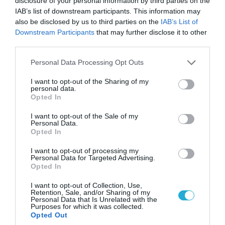
disclosure of your personal information by third parties on the
IAB’s list of downstream participants. This information may
also be disclosed by us to third parties on the
IAB’s List of
Downstream Participants
that may further disclose it to other
third parties.
07.08.2026 | 20:02
Please note that this website/app uses one or more Google
Personal Data Processing Opt Outs
Ο Γιάννης Αλαφούζος «τέλειωσε» τον
services and may gather and store information including but
Κωνσταντίνο Ζούλα από τον ΣΚΑΪ – Ο λόγος της
not limited to your visit or usage behaviour. You may click to
I want to opt-out of the Sharing of my
απομάκρυνσής του
personal data.
grant or deny consent to Google and its third-party tags to
Opted In
use your data for below specified purposes in below Google
consent section.
I want to opt-out of the Sale of my
Personal Data.
Opted In
I want to opt-out of processing my
Personal Data for Targeted Advertising.
Opted In
I want to opt-out of Collection, Use,
Retention, Sale, and/or Sharing of my
Personal Data that Is Unrelated with the
Purposes for which it was collected.
Opted Out