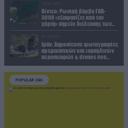
08.08.2026
Βίντεο: Ρωσική βόμβα FAB-
3000 «εξαφανίζει από τον
χάρτη» σημείο διέλευσης των
ουκρανικών δυνάμεων στην
Ζαπορίζια
08.08.2026
Ιράν: Δημοσίευσε φωτογραφίες
αμερικανικών και ισραηλινών
αεροσκαφών & drones που
καταρρίφθηκαν
POPULAR 24H