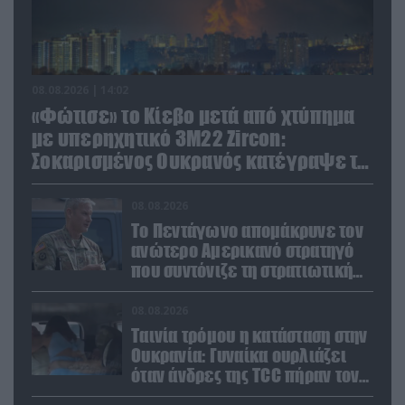
08.08.2026 | 14:02
«Φώτισε» το Κίεβο μετά από χτύπημα
με υπερηχητικό 3M22 Zircon:
Σοκαρισμένος Ουκρανός κατέγραψε τη
στιγμή (βίντεο)
08.08.2026
Το Πεντάγωνο απομάκρυνε τον
ανώτερο Αμερικανό στρατηγό
που συντόνιζε τη στρατιωτική
βοήθεια προς την Ουκρανία
08.08.2026
Ταινία τρόμου η κατάσταση στην
Ουκρανία: Γυναίκα ουρλιάζει
όταν άνδρες της TCC πήραν τον
σύντροφό της (βίντεο)