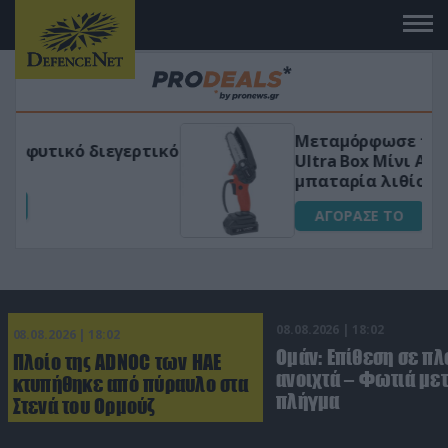
Μεταμόρφωσε τον κήπο σου με το
ικό
Ultra Box Μίνι Αλυσοπρίονο με
μπαταρία λιθίου
ΑΓΟΡΑΣΕ ΤΟ
08.08.2026 | 18:02
08.08.2026 | 18:02
Ομάν: Επίθεση σε πλ
Πλοίο της ADNOC των ΗΑΕ
ανοιχτά – Φωτιά με
κτυπήθηκε από πύραυλο στα
πλήγμα
Στενά του Ορμούζ