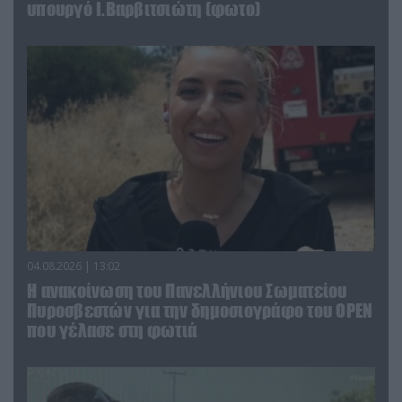
υπουργό Ι.Βαρβιτσιώτη (φωτο)
04.08.2026 | 13:02
Η ανακοίνωση του Πανελλήνιου Σωματείου
Πυροσβεστών για την δημοσιογράφο του OPEN
που γέλασε στη φωτιά