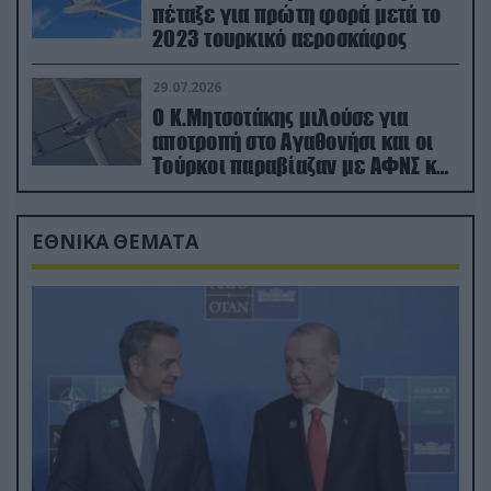
πέταξε για πρώτη φορά μετά το
2023 τουρκικό αεροσκάφος
29.07.2026
Ο Κ.Μητσοτάκης μιλούσε για
αποτροπή στο Αγαθονήσι και οι
Τούρκοι παραβίαζαν με ΑΦΝΣ και
drone
ΕΘΝΙΚΑ ΘΕΜΑΤΑ