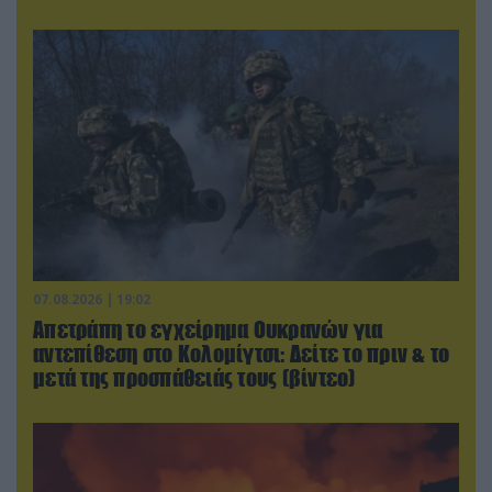
07.08.2026 | 19:02
Απετράπη το εγχείρημα Ουκρανών για
αντεπίθεση στο Κολομίγτσι: Δείτε το πριν & το
μετά της προσπάθειάς τους (βίντεο)