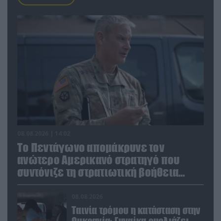
08.08.2026 | 14:02
Το Πεντάγωνο απομάκρυνε τον
ανώτερο Αμερικανό στρατηγό που
συντόνιζε τη στρατιωτική βοήθεια
προς την Ουκρανία
08.08.2026
Ταινία τρόμου η κατάσταση στην
Ουκρανία: Γυναίκα ουρλιάζει