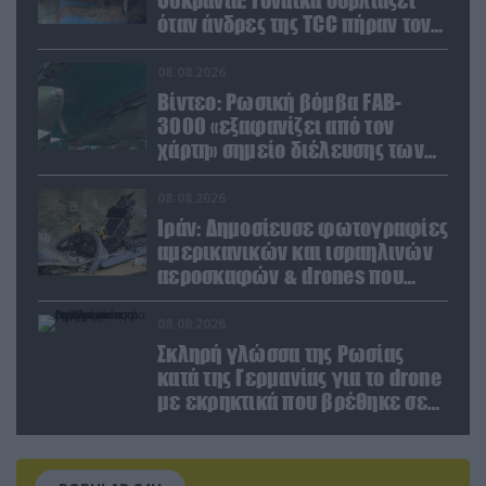
όταν άνδρες της TCC πήραν τον
σύντροφό της (βίντεο)
08.08.2026
Βίντεο: Ρωσική βόμβα FAB-
3000 «εξαφανίζει από τον
χάρτη» σημείο διέλευσης των
ουκρανικών δυνάμεων στην
Ζαπορίζια
08.08.2026
Ιράν: Δημοσίευσε φωτογραφίες
αμερικανικών και ισραηλινών
αεροσκαφών & drones που
καταρρίφθηκαν
08.08.2026
Σκληρή γλώσσα της Ρωσίας
κατά της Γερμανίας για το drone
με εκρηκτικά που βρέθηκε σε
αεροδρόμιο της Λειψίας