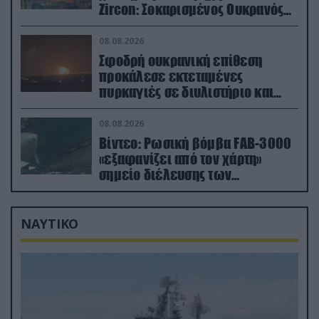
Zircon: Σοκαρισμένος Ουκρανός
κατέγραψε τη στιγμή (βίντεο)
08.08.2026
Σφοδρή ουκρανική επίθεση
προκάλεσε εκτεταμένες
πυρκαγιές σε διυλιστήριο και
υποδομές της ρωσικής Rosneft
(βίντεο)
08.08.2026
Βίντεο: Ρωσική βόμβα FAB-3000
«εξαφανίζει από τον χάρτη»
σημείο διέλευσης των
ουκρανικών δυνάμεων στην
Ζαπορίζια
ΝΑΥΤΙΚΟ