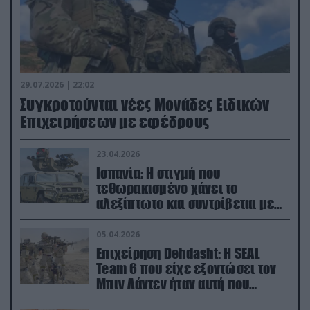
29.07.2026 | 22:02
Συγκροτούνται νέες Μονάδες Ειδικών
Επιχειρήσεων με εφέδρους
23.04.2026
Ισπανία: Η στιγμή που
τεθωρακισμένο χάνει το
αλεξίπτωτο και συντρίβεται με
ορμή στο έδαφος (βίντεο)
05.04.2026
Επιχείρηση Dehdasht: Η SEAL
Team 6 που είχε εξοντώσει τον
Μπιν Λάντεν ήταν αυτή που
διέσωσε τον πιλότο του F-15