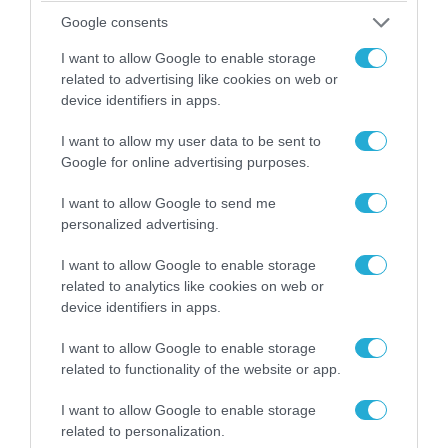
Google consents
08.08.2026 | 09:02
I want to allow Google to enable storage
«Η απόλυτη τραγωδία»: Η «αιχμηρή» ανάρτηση
related to advertising like cookies on web or
του Αρκά για τα τατουάζ (φωτο)
device identifiers in apps.
I want to allow my user data to be sent to
Google for online advertising purposes.
I want to allow Google to send me
personalized advertising.
I want to allow Google to enable storage
related to analytics like cookies on web or
device identifiers in apps.
I want to allow Google to enable storage
related to functionality of the website or app.
07.08.2026 | 20:02
Ο Γιάννης Αλαφούζος «τέλειωσε» τον
I want to allow Google to enable storage
Κωνσταντίνο Ζούλα από τον ΣΚΑΪ – Ο λόγος της
related to personalization.