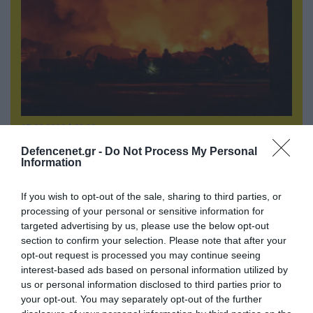
07.08.2026 | 23:02
«Μούδιασε» η Naftogaz που βλέπει κρύο
Defencenet.gr -
Do Not Process My Personal
χειμώνα στο Κίεβο: Οι Ρώσοι διέλυσαν 7
Information
εγκαταστάσεις του ουκρανικού κολοσσού!
If you wish to opt-out of the sale, sharing to third parties, or
processing of your personal or sensitive information for
targeted advertising by us, please use the below opt-out
section to confirm your selection. Please note that after your
opt-out request is processed you may continue seeing
interest-based ads based on personal information utilized by
us or personal information disclosed to third parties prior to
your opt-out. You may separately opt-out of the further