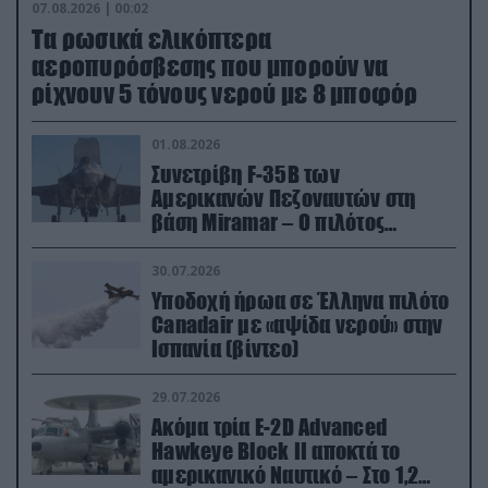
07.08.2026 | 00:02
Τα ρωσικά ελικόπτερα
αεροπυρόσβεσης που μπορούν να
ρίχνουν 5 τόνους νερού με 8 μποφόρ
01.08.2026
Συνετρίβη F-35B των
Αμερικανών Πεζοναυτών στη
βάση Miramar – Ο πιλότος
εκτινάχθηκε εγκαίρως
30.07.2026
Υποδοχή ήρωα σε Έλληνα πιλότο
Canadair με «αψίδα νερού» στην
Ισπανία (βίντεο)
29.07.2026
Ακόμα τρία E-2D Advanced
Hawkeye Block II αποκτά το
αμερικανικό Ναυτικό – Στο 1,2