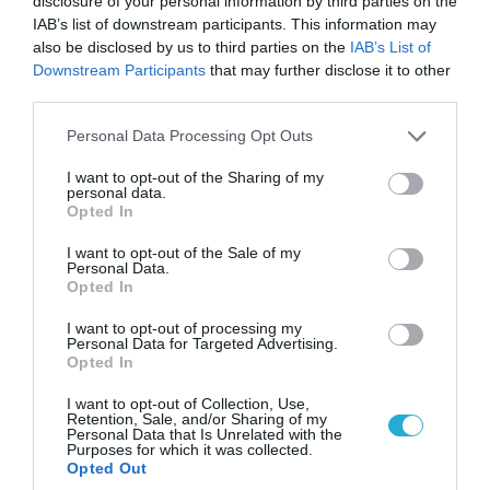
disclosure of your personal information by third parties on the
IAB’s list of downstream participants. This information may
also be disclosed by us to third parties on the
IAB’s List of
Downstream Participants
that may further disclose it to other
third parties.
07.08.2026 | 11:02
Κλειστή μέχρι νεωτέρας η παραλία
Please note that this website/app uses one or more Google
Personal Data Processing Opt Outs
Λυκοδήμου στα Κύθηρα για λόγους ασφαλείας
services and may gather and store information including but
not limited to your visit or usage behaviour. You may click to
I want to opt-out of the Sharing of my
personal data.
grant or deny consent to Google and its third-party tags to
Opted In
use your data for below specified purposes in below Google
ΠΟΛΙΤΙΚΗ
consent section.
I want to opt-out of the Sale of my
Personal Data.
Opted In
I want to opt-out of processing my
Personal Data for Targeted Advertising.
Opted In
I want to opt-out of Collection, Use,
Retention, Sale, and/or Sharing of my
Personal Data that Is Unrelated with the
Purposes for which it was collected.
Opted Out