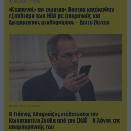
07.08.2026 | 18:02
«Κεραυνοί» της ρωσικής Βοστόκ κατέκαψαν
εξοπλισμό των ΗΠΑ με Ουκρανούς και
Αμερικανούς μισθοφόρους – Δείτε βίντεο
07.08.2026 | 20:02
Ο Γιάννης Αλαφούζος «τέλειωσε» τον
Κωνσταντίνο Ζούλα από τον ΣΚΑΪ – Ο λόγος της
απομάκρυνσής του