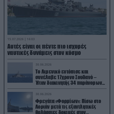
15.07.2026 | 16:03
Aυτές είναι οι πέντε πιο ισχυρές
ναυτικές δυνάμεις στον κόσμο
30.06.2026
Το Λιμενικό εντόπισε και
συνέλαβε 17χρονο Σουδανό –
Ήταν διακινητής 34 παράνομων
μεταναστών
30.06.2026
Φρεγάτα «Φορμίων»: Πίσω στο
Λοριάν μετά τις εξαντλητικές
θαλάσσιες δοκιμές στον