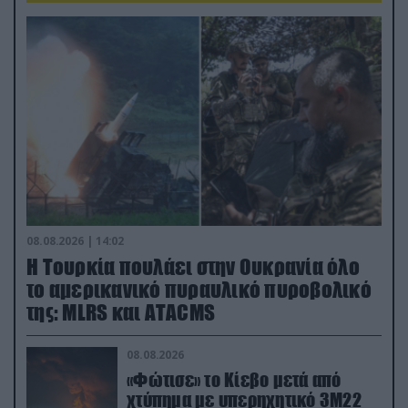
08.08.2026 | 14:02
Η Τουρκία πουλάει στην Ουκρανία όλο
το αμερικανικό πυραυλικό πυροβολικό
της: MLRS και ΑΤΑCMS
08.08.2026
«Φώτισε» το Κίεβο μετά από
χτύπημα με υπερηχητικό 3M22