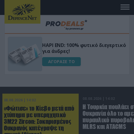
Μεταμόρφωσε τον κήπο σου με το
ικό
Ultra Box Μίνι Αλυσοπρίονο με
μπαταρία λιθίου
ΑΓΟΡΑΣΕ ΤΟ
08.08.2026 | 14:02
08.08.2026 | 14:02
Η Τουρκία πουλάει σ
«Φώτισε» το Κίεβο μετά από
Ουκρανία όλο το αμε
χτύπημα με υπερηχητικό
πυραυλικό πυροβολι
3M22 Zircon: Σοκαρισμένος
MLRS και ΑΤΑCMS
Ουκρανός κατέγραψε τη