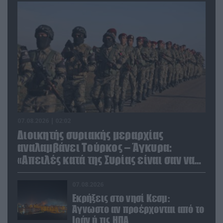
07.08.2026 | 02:02
Διοικητής συριακής μεραρχίας
αναλαμβάνει Τούρκος – Άγκυρα:
«Απειλές κατά της Συρίας είναι σαν να
απειλούν εμάς»
07.08.2026
Εκρήξεις στο νησί Κεσμ:
Άγνωστο αν προέρχονται από το
Ιράν ή τις ΗΠΑ