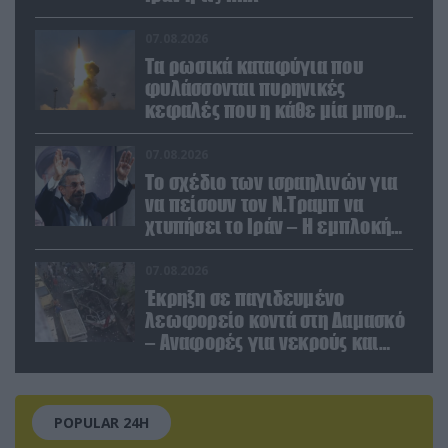
07.08.2026
Τα ρωσικά καταφύγια που
φυλάσσονται πυρηνικές
κεφαλές που η κάθε μία μπορεί
να καταστρέψει «μία
Θεσσαλονίκη»
07.08.2026
Το σχέδιο των ισραηλινών για
να πείσουν τον Ν.Τραμπ να
χτυπήσει το Ιράν – Η εμπλοκή
του Μ.Αχμαντινετζάντ
07.08.2026
Έκρηξη σε παγιδευμένο
λεωφορείο κοντά στη Δαμασκό
– Αναφορές για νεκρούς και
τραυματίες (βίντεο)
POPULAR 24H