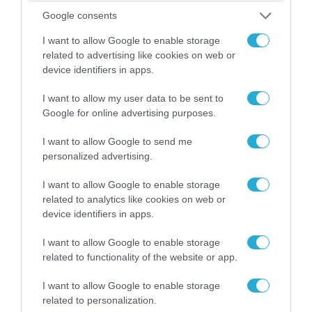
06.08.2026 | 14:02
Google consents
«Επιχείρηση ελεύθερα πεζοδρόμια» στην
I want to allow Google to enable storage
Αθήνα: Απομακρύνθηκαν παράνομα
related to advertising like cookies on web or
αντικείμενα από κοινόχρηστους χώρους
device identifiers in apps.
I want to allow my user data to be sent to
Google for online advertising purposes.
I want to allow Google to send me
personalized advertising.
I want to allow Google to enable storage
related to analytics like cookies on web or
device identifiers in apps.
I want to allow Google to enable storage
related to functionality of the website or app.
06.08.2026 | 09:03
«Οι εντελώς αθώοι»: Η ανάρτηση του Αρκά για
I want to allow Google to enable storage
τα ζώα που χάθηκαν στις πυρκαγιές της
related to personalization.
Αττικής (φωτο)