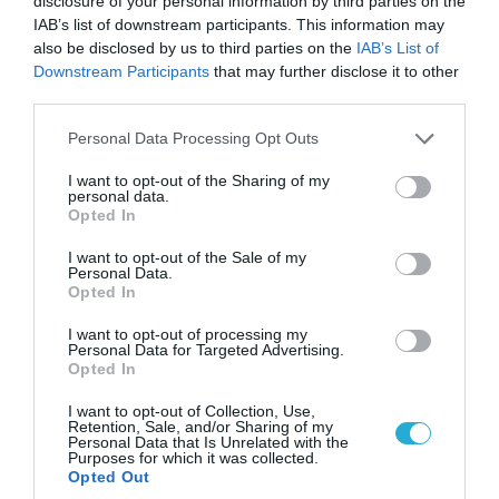
disclosure of your personal information by third parties on the
IAB’s list of downstream participants. This information may
06.08.2026 | 10:02
also be disclosed by us to third parties on the
IAB’s List of
Downstream Participants
that may further disclose it to other
Ανησυχία στην Δύση: H Ρωσία εξοπλίζει τα Su-
third parties.
57 με νέους πυραύλους που «κυνηγούν» τον
στόχο μέσα από παρεμβολές!
Please note that this website/app uses one or more Google
Personal Data Processing Opt Outs
services and may gather and store information including but
not limited to your visit or usage behaviour. You may click to
I want to opt-out of the Sharing of my
personal data.
grant or deny consent to Google and its third-party tags to
ΠΟΛΙΤΙΚΗ
Opted In
use your data for below specified purposes in below Google
consent section.
I want to opt-out of the Sale of my
Personal Data.
Opted In
I want to opt-out of processing my
Personal Data for Targeted Advertising.
Opted In
I want to opt-out of Collection, Use,
Retention, Sale, and/or Sharing of my
Personal Data that Is Unrelated with the
Purposes for which it was collected.
Opted Out