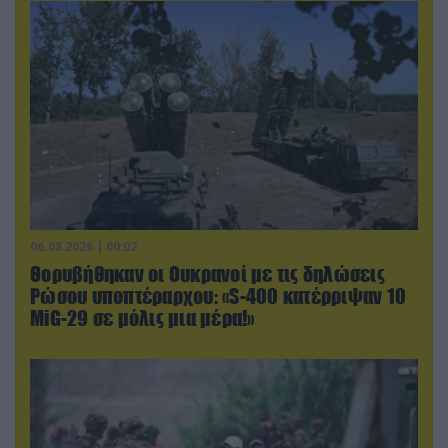
06.08.2026 | 00:02
Θορυβήθηκαν οι Ουκρανοί με τις δηλώσεις
Ρώσου υποπτέραρχου: «S-400 κατέρριψαν 10
MiG-29 σε μόλις μια μέρα!»