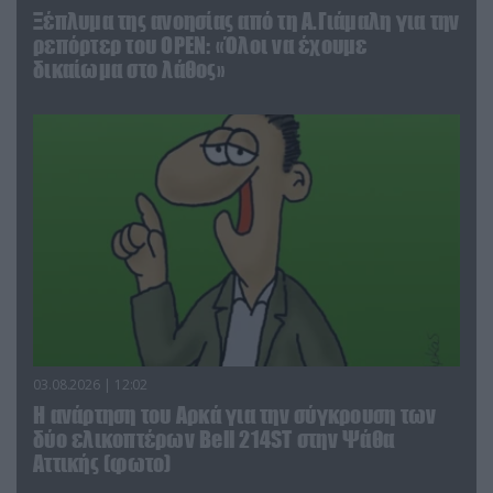
Ξέπλυμα της ανοησίας από τη Α.Γιάμαλη για την
ρεπόρτερ του ΟΡΕΝ: «Όλοι να έχουμε
δικαίωμα στο λάθος»
03.08.2026 | 12:02
Η ανάρτηση του Αρκά για την σύγκρουση των
δύο ελικοπτέρων Bell 214ST στην Ψάθα
Αττικής (φωτο)