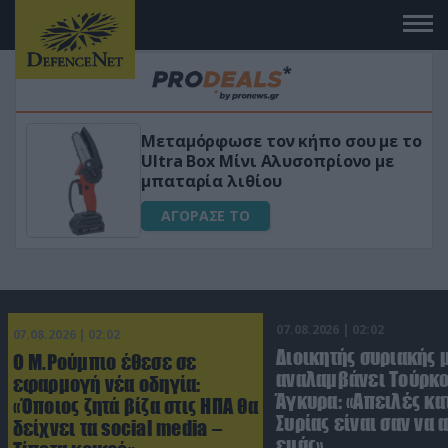
σου με το
«Μαγική» φόρμουλα τριβόλι +
ίονο με
για αύξηση της λίμπιντο
ΑΓΟΡΑΣΕ ΤΟ
07.08.2026 | 02:02
07.08.2026 | 02:02
Διοικητής συριακής 
Ο Μ.Ρούμπιο έθεσε σε
αναλαμβάνει Τούρκο
εφαρμογή νέα οδηγία:
Άγκυρα: «Απειλές κα
«Όποιος ζητά βίζα στις ΗΠΑ θα
Συρίας είναι σαν να 
δείχνει τα social media –
εμάς»