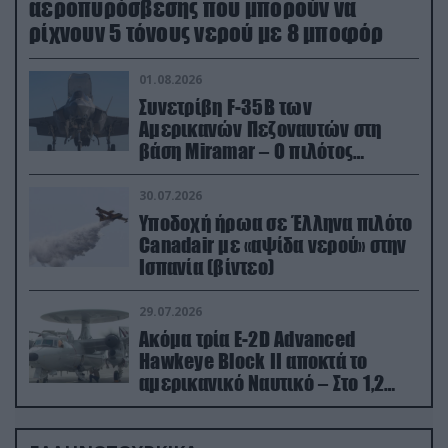
αεροπυρόσβεσης που μπορούν να
ρίχνουν 5 τόνους νερού με 8 μποφόρ
01.08.2026
Συνετρίβη F-35B των
Αμερικανών Πεζοναυτών στη
βάση Miramar – Ο πιλότος
εκτινάχθηκε εγκαίρως
30.07.2026
Υποδοχή ήρωα σε Έλληνα πιλότο
Canadair με «αψίδα νερού» στην
Ισπανία (βίντεο)
29.07.2026
Ακόμα τρία E-2D Advanced
Hawkeye Block II αποκτά το
αμερικανικό Ναυτικό – Στο 1,2
δισ.δολάρια το κόστος