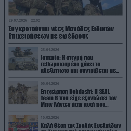
29.07.2026 | 22:02
Συγκροτούνται νέες Μονάδες Ειδικών
Επιχειρήσεων με εφέδρους
23.04.2026
Ισπανία: Η στιγμή που
τεθωρακισμένο χάνει το
αλεξίπτωτο και συντρίβεται με
ορμή στο έδαφος (βίντεο)
05.04.2026
Επιχείρηση Dehdasht: Η SEAL
Team 6 που είχε εξοντώσει τον
Μπιν Λάντεν ήταν αυτή που
διέσωσε τον πιλότο του F-15
15.02.2026
Καλή θέση της Σχολής Ευελπίδων