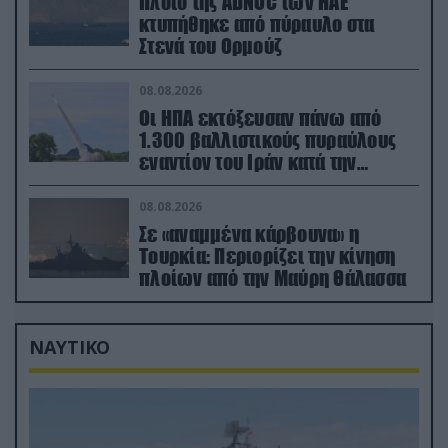
Πλοίο της ADNOC των ΗΑΕ
κτυπήθηκε από πύραυλο στα
Στενά του Ορμούζ
08.08.2026
Οι ΗΠΑ εκτόξευσαν πάνω από
1.300 βαλλιστικούς πυραύλους
εναντίον του Ιράν κατά την
διάρκεια του πολέμου
08.08.2026
Σε «αναμμένα κάρβουνα» η
Τουρκία: Περιορίζει την κίνηση
πλοίων από την Μαύρη Θάλασσα
ΝΑΥΤΙΚΟ