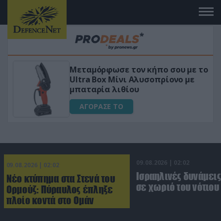
 το
«Μαγική» φόρμουλα τριβόλι + VIP
για αύξηση της λίμπιντο
ΑΓΟΡΑΣΕ ΤΟ
09.08.2026 | 02:02
09.08.2026 | 02:02
Ισραηλινές δυνάμεις
Νέο κτύπημα στα Στενά του
σε χωριό του νότιου
Ορμούζ: Πύραυλος έπληξε
πλοίο κοντά στο Ομάν