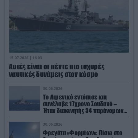
15.07.2026 | 16:03
Aυτές είναι οι πέντε πιο ισχυρές
ναυτικές δυνάμεις στον κόσμο
30.06.2026
Το Λιμενικό εντόπισε και
συνέλαβε 17χρονο Σουδανό –
Ήταν διακινητής 34 παράνομων
μεταναστών
30.06.2026
Φρεγάτα «Φορμίων»: Πίσω στο