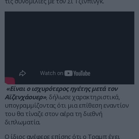
τις συνομιλίες με τον Σι Τζινπίνγκ.
«Είναι ο ισχυρότερος ηγέτης μετά τον
Αϊζενχάουερ»
, δήλωσε χαρακτηριστικά,
υπογραμμίζοντας ότι μια επίθεση εναντίον
του θα τίναζε στον αέρα τη διεθνή
διπλωματία.
Ο ίδιος ανέφερε επίσης ότι ο Τραμπ έχει