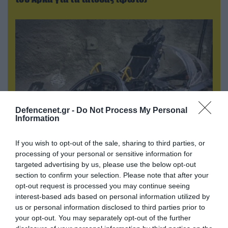
Defencenet.gr -
Do Not Process My Personal
Information
If you wish to opt-out of the sale, sharing to third parties, or
08.08.2026 | 12:02
processing of your personal or sensitive information for
Ιράν: Δημοσίευσε φωτογραφίες
targeted advertising by us, please use the below opt-out
αμερικανικών και ισραηλινών αεροσκαφών &
section to confirm your selection. Please note that after your
drones που καταρρίφθηκαν
opt-out request is processed you may continue seeing
interest-based ads based on personal information utilized by
us or personal information disclosed to third parties prior to
your opt-out. You may separately opt-out of the further