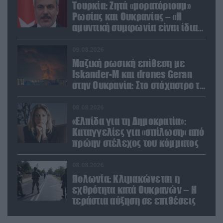
Τουρκία: Ζητά «μορατόριουμ»
Ρωσίας και Ουκρανίας – «Η
αμυντική συμφωνία είναι ίδια
με το άρθρο 5 του ΝΑΤΟ» (upd)
09.08.2026
Μαζική ρωσική επίθεση με
Iskander-M και drones Geran
στην Ουκρανία: Στο στόχαστρο το
εργοστάσιο των Flamingo
08.08.2026
«Ελπίδα για τη Δημοκρατία»:
Καταγγελίες για «σπίλωση» από
πρώην στέλεχος του κόμματος
08.08.2026
Πολωνία: Κλιμακώνεται η
εχθρότητα κατά Ουκρανών – Η
τεράστια αύξηση σε επιθέσεις