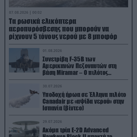
07.08.2026 | 00:02
Τα ρωσικά ελικόπτερα
αεροπυρόσβεσης που μπορούν να
ρίχνουν 5 τόνους νερού με 8 μποφόρ
01.08.2026
Συνετρίβη F-35B των
Αμερικανών Πεζοναυτών στη
βάση Miramar – Ο πιλότος
εκτινάχθηκε εγκαίρως
30.07.2026
Υποδοχή ήρωα σε Έλληνα πιλότο
Canadair με «αψίδα νερού» στην
Ισπανία (βίντεο)
29.07.2026
Ακόμα τρία E-2D Advanced
Hawkeye Block II αποκτά το