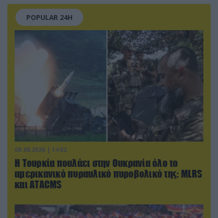
POPULAR 24H
08.08.2026 | 14:02
Η Τουρκία πουλάει στην Ουκρανία όλο το
αμερικανικό πυραυλικό πυροβολικό της: MLRS
και ΑΤΑCMS