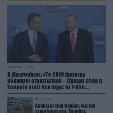
24.07.2026 | 22:02
Κ.Μητσοτάκης: «Το 2019 ήμασταν
αδύναμοι στρατιωτικά – Σήμερα είναι η
Τουρκία γιατί δεν πήρε τα F-35!»
(βίντεο)
09.07.2026
Αλήθειες που πονάνε για την
ετοιμότητα στις Ένοπλες