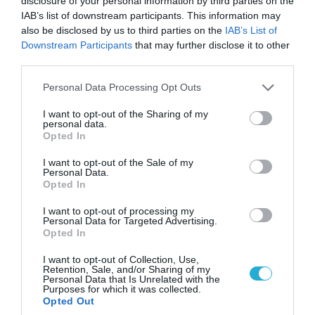
disclosure of your personal information by third parties on the
IAB’s list of downstream participants. This information may
also be disclosed by us to third parties on the
IAB’s List of
Downstream Participants
that may further disclose it to other
third parties.
Please note that this website/app uses one or more Google
Personal Data Processing Opt Outs
services and may gather and store information including but
not limited to your visit or usage behaviour. You may click to
I want to opt-out of the Sharing of my
personal data.
grant or deny consent to Google and its third-party tags to
Opted In
08.08.2026 | 13:02
use your data for below specified purposes in below Google
Βίντεο: Ρωσική βόμβα FAB-3000 «εξαφανίζει
consent section.
I want to opt-out of the Sale of my
από τον χάρτη» σημείο διέλευσης των
Personal Data.
ουκρανικών δυνάμεων στην Ζαπορίζια
Opted In
I want to opt-out of processing my
Personal Data for Targeted Advertising.
Opted In
I want to opt-out of Collection, Use,
Retention, Sale, and/or Sharing of my
Personal Data that Is Unrelated with the
Purposes for which it was collected.
Opted Out