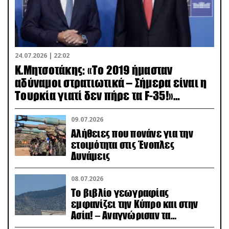
24.07.2026 | 22:02
Κ.Μητσοτάκης: «Το 2019 ήμασταν
αδύναμοι στρατιωτικά – Σήμερα είναι η
Τουρκία γιατί δεν πήρε τα F-35!»
(βίντεο)
09.07.2026
Αλήθειες που πονάνε για την
ετοιμότητα στις Ένοπλες
Δυνάμεις
08.07.2026
Το βιβλίο γεωγραφίας
εμφανίζει την Κύπρο και στην
Ασία! – Αναγνώρισαν τα
κατεχόμενα; (φωτο)