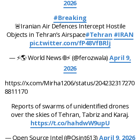
2026
#Breaking
🚨Iranian Air Defences Intercept Hostile
Objects in Tehran’s Airspace
#Tehran
#IRAN
pic.twitter.com/fP48VfBRlj
— ⚡️🌎 World News 🌐⚡️ (@ferozwala)
April 9,
2026
https://x.com/Mirha1206/status/204232317270
8811170
Reports of swarms of unidentified drones
over the skies of Tehran, Tabriz and Karaj.
https://t.co/hahdwW9upU
— Open Source Intel (@Osint613)
April 9, 2026