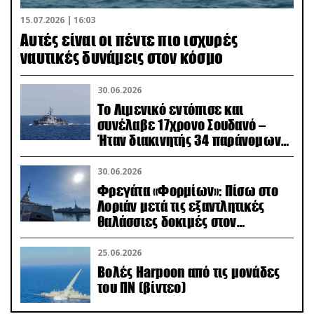
15.07.2026 | 16:03
Aυτές είναι οι πέντε πιο ισχυρές
ναυτικές δυνάμεις στον κόσμο
30.06.2026
Το Λιμενικό εντόπισε και
συνέλαβε 17χρονο Σουδανό –
Ήταν διακινητής 34 παράνομων
μεταναστών
30.06.2026
Φρεγάτα «Φορμίων»: Πίσω στο
Λοριάν μετά τις εξαντλητικές
θαλάσσιες δοκιμές στον
απαιτητικό Βισκαϊκό
25.06.2026
Βολές Harpoon από τις μονάδες
του ΠΝ (βίντεο)