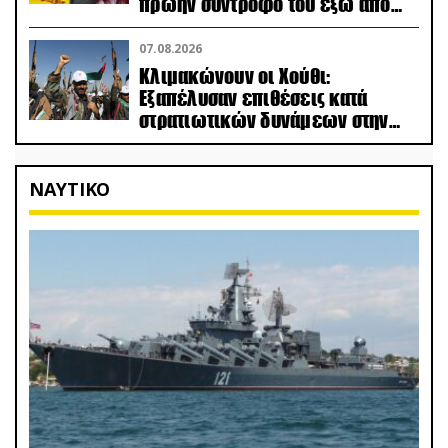
πρώην σύντροφό του έξω από
φαρμακείο (βίντεο)
07.08.2026
Κλιμακώνουν οι Χούθι:
Eξαπέλυσαν επιθέσεις κατά
στρατιωτικών δυνάμεων στην
Υεμένη – Πλήγματα & στη
Σαουδική Αραβία!
ΝΑΥΤΙΚΟ