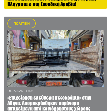
Πλήγματα & στη Σαουδική Αραβία!
ΠΟΛΙΤΙΚΗ
06.08.2026 | 14:02
«Επιχείρηση ελεύθερα πεζοδρόμια» στην
Αθήνα: Απομακρύνθηκαν παράνομα
αντικείμενα από κοινόχρηστους χώρους