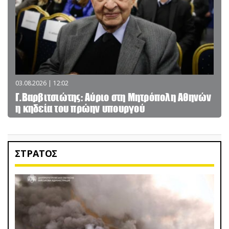
03.08.2026 | 12:02
Γ.Βαρβιτσιώτης: Aύριο στη Μητρόπολη Αθηνών
η κηδεία του πρώην υπουργού
ΣΤΡΑΤΟΣ