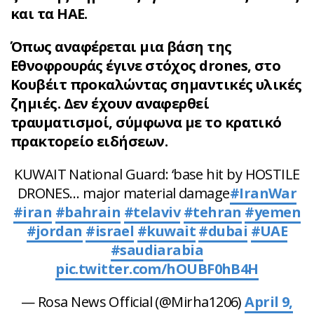
και τα ΗΑΕ.
Όπως αναφέρεται μια βάση της
Εθνοφρουράς έγινε στόχος drones, στο
Κουβέιτ προκαλώντας σημαντικές υλικές
ζημιές. Δεν έχουν αναφερθεί
τραυματισμοί, σύμφωνα με το κρατικό
πρακτορείο ειδήσεων.
KUWAIT National Guard: ‘base hit by HOSTILE
DRONES… major material damage
#IranWar‌
#iran
#bahrain
#telaviv
#tehran
#yemen
#jordan
#israel
#kuwait
#dubai
#UAE
#saudiarabia
pic.twitter.com/hOUBF0hB4H
— Rosa News Official (@Mirha1206)
April 9,