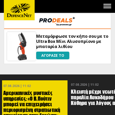
 το
«Μαγική» φόρμουλα τριβόλι + VIP
για αύξηση της λίμπιντο
ΑΓΟΡΑΣΕ ΤΟ
07.08.2026 | 11:02
07.08.2026 | 11:02
Κλειστή μέχρι νεωτ
Αμερικανικές μυστικές
παραλία Λυκοδήμου 
υπηρεσίες: «Ο Β.Πούτιν
Κύθηρα για λόγους 
μπορεί να επιχειρήσει
περιορισμένη στρατιωτική