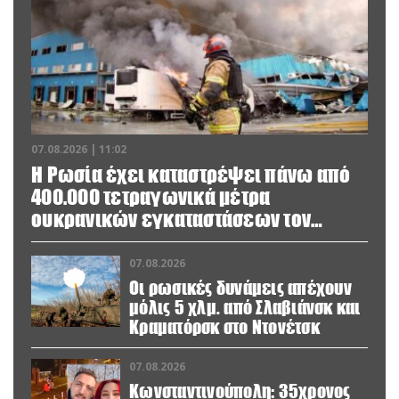
07.08.2026 | 11:02
Η Ρωσία έχει καταστρέψει πάνω από
400.000 τετραγωνικά μέτρα
ουκρανικών εγκαταστάσεων τον
Ιούλιο
07.08.2026
Οι ρωσικές δυνάμεις απέχουν
μόλις 5 χλμ. από Σλαβιάνσκ και
Κραματόρσκ στο Ντονέτσκ
07.08.2026
Κωνσταντινούπολη: 35χρονος