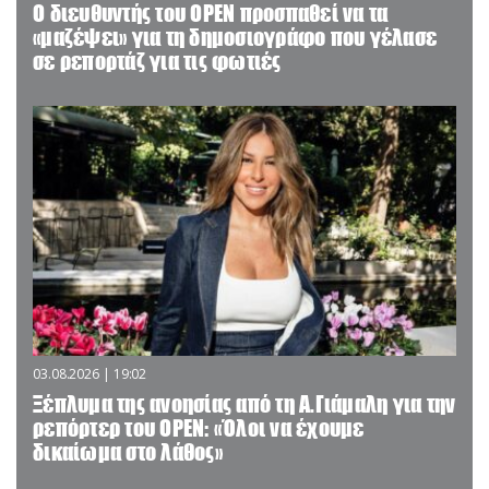
O διευθυντής του OPEN προσπαθεί να τα
«μαζέψει» για τη δημοσιογράφο που γέλασε
σε ρεπορτάζ για τις φωτιές
03.08.2026 | 19:02
Ξέπλυμα της ανοησίας από τη Α.Γιάμαλη για την
ρεπόρτερ του ΟΡΕΝ: «Όλοι να έχουμε
δικαίωμα στο λάθος»