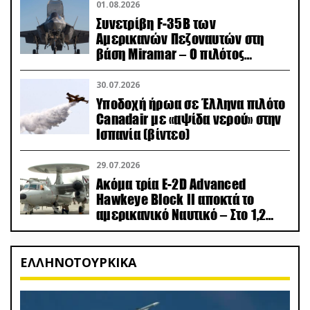
01.08.2026
Συνετρίβη F-35B των
Αμερικανών Πεζοναυτών στη
βάση Miramar – Ο πιλότος
εκτινάχθηκε εγκαίρως
30.07.2026
Υποδοχή ήρωα σε Έλληνα πιλότο
Canadair με «αψίδα νερού» στην
Ισπανία (βίντεο)
29.07.2026
Ακόμα τρία E-2D Advanced
Hawkeye Block II αποκτά το
αμερικανικό Ναυτικό – Στο 1,2
δισ.δολάρια το κόστος
ΕΛΛΗΝΟΤΟΥΡΚΙΚΑ