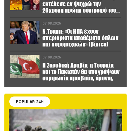
εκτέλεσε εν ψυχρώ την
26χρονη πρώην σύντροφό του
έξω από φαρμακείο (βίντεο)
07.08.2026
Ν.Τραμπ: «Οι ΗΠΑ έχουν
απεριόριστα αποθέματα όπλων
και πυρομαχικών» (βίντεο)
07.08.2026
Η Σαουδική Αραβία, η Τουρκία
και το Πακιστάν θα υπογράψουν
συμφωνία αμοιβαίας άμυνας
POPULAR 24H