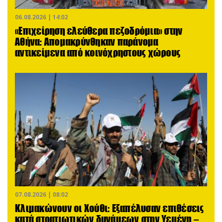
06.08.2026 | 14:02
«Επιχείρηση ελεύθερα πεζοδρόμια» στην
Αθήνα: Απομακρύνθηκαν παράνομα
αντικείμενα από κοινόχρηστους χώρους
07.08.2026 | 08:02
Κλιμακώνουν οι Χούθι: Eξαπέλυσαν επιθέσεις
κατά στρατιωτικών δυνάμεων στην Υεμένη –