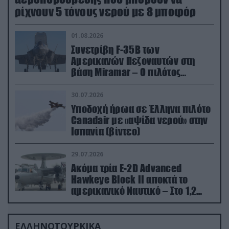
ρίχνουν 5 τόνους νερού με 8 μποφόρ
01.08.2026
Συνετρίβη F-35B των
Αμερικανών Πεζοναυτών στη
βάση Miramar – Ο πιλότος
εκτινάχθηκε εγκαίρως
30.07.2026
Υποδοχή ήρωα σε Έλληνα πιλότο
Canadair με «αψίδα νερού» στην
Ισπανία (βίντεο)
29.07.2026
Ακόμα τρία E-2D Advanced
Hawkeye Block II αποκτά το
αμερικανικό Ναυτικό – Στο 1,2
δισ.δολάρια το κόστος
ΕΛΛΗΝΟΤΟΥΡΚΙΚΑ