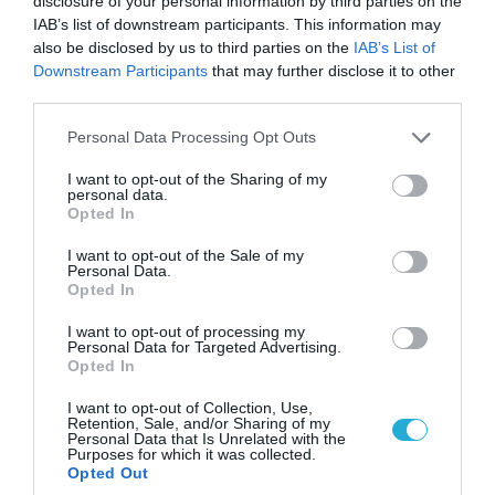
disclosure of your personal information by third parties on the
IAB’s list of downstream participants. This information may
also be disclosed by us to third parties on the
IAB’s List of
Downstream Participants
that may further disclose it to other
third parties.
07.08.2026 | 02:02
Please note that this website/app uses one or more Google
Στο Βελιγράδι ο Β.Ζελένσκι: «Πρέπει να
Personal Data Processing Opt Outs
services and may gather and store information including but
αποσπάσουμε τους Σέρβους από το
not limited to your visit or usage behaviour. You may click to
I want to opt-out of the Sharing of my
στρατόπεδο της Ρωσίας»
personal data.
grant or deny consent to Google and its third-party tags to
Opted In
use your data for below specified purposes in below Google
consent section.
I want to opt-out of the Sale of my
Personal Data.
Opted In
I want to opt-out of processing my
Personal Data for Targeted Advertising.
Opted In
I want to opt-out of Collection, Use,
Retention, Sale, and/or Sharing of my
Personal Data that Is Unrelated with the
Purposes for which it was collected.
Opted Out