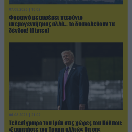
07.08.2026 | 16:02
Φορτηγό μεταφέρει πτερύγιο
ανεμογεννήτριας αλλά… το δυσκολεύουν τα
δένδρα! (βίντεο)
06.08.2026 | 21:02
Τελεσίγραφο του Ιράν στις χώρες του Κόλπου:
«Σταματήστε τον Τραμπ αλλιώς θα σας