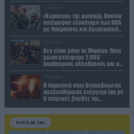
αμυντικών τεχνολογιών σε
Ελλάδα και Κύπρο
07.08.2026
«Κεραυνοί» της ρωσικής Βοστόκ
κατέκαψαν εξοπλισμό των ΗΠΑ
με Ουκρανούς και Αμερικανούς
μισθοφόρους – Δείτε βίντεο
07.08.2026
Δεν είναι μόνο το Μαρόκο: Ποια
χώρα μετέφερε 2.000
παράνομους αλλοδαπούς και με
ναρκωτικά στην Ισπανία
(βίντεο)
07.08.2026
Η πυρκαγιά στην Αττικοβοιωτία
απελευθέρωσε ενέργεια ίση με
6 ατομικές βόμβες της
Χιροσίμα!
POPULAR 24H