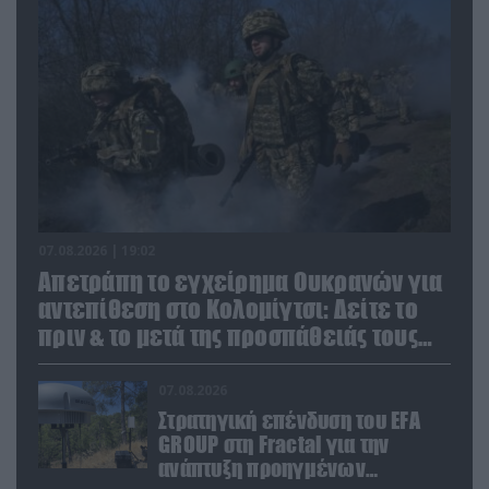
07.08.2026 | 19:02
Απετράπη το εγχείρημα Ουκρανών για
αντεπίθεση στο Κολομίγτσι: Δείτε το
πριν & το μετά της προσπάθειάς τους
(βίντεο)
07.08.2026
Στρατηγική επένδυση του EFA
GROUP στη Fractal για την
ανάπτυξη προηγμένων