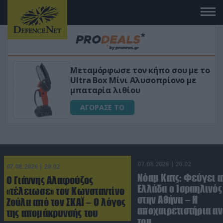
 το
«Μαγική» φόρμουλα τριβόλι + VIP
για αύξηση της λίμπιντο
ΑΓΟΡΑΣΕ ΤΟ
07.08.2026 | 20:02
07.08.2026 | 20:02
Νόαμ Κατς: Φεύγει α
Ο Γιάννης Αλαφούζος
Ελλάδα ο Ισραηλινό
«τέλειωσε» τον Κωνσταντίνο
στην Αθήνα – Η
Ζούλα από τον ΣΚΑΪ – Ο λόγος
αποχαιρετιστήρια α
της απομάκρυνσής του
του