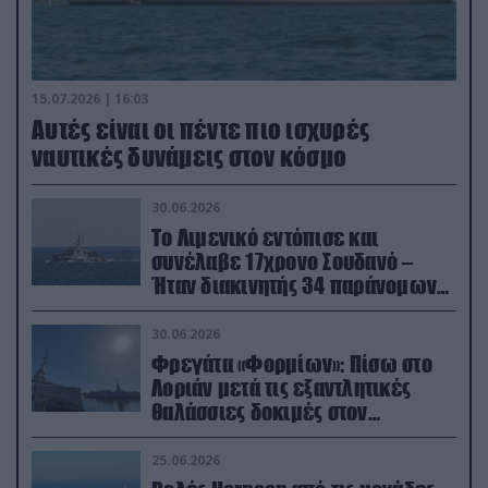
15.07.2026 | 16:03
Aυτές είναι οι πέντε πιο ισχυρές
ναυτικές δυνάμεις στον κόσμο
30.06.2026
Το Λιμενικό εντόπισε και
συνέλαβε 17χρονο Σουδανό –
Ήταν διακινητής 34 παράνομων
μεταναστών
30.06.2026
Φρεγάτα «Φορμίων»: Πίσω στο
Λοριάν μετά τις εξαντλητικές
θαλάσσιες δοκιμές στον
απαιτητικό Βισκαϊκό
25.06.2026