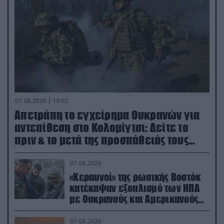
07.08.2026 | 19:02
Απετράπη το εγχείρημα Ουκρανών για
αντεπίθεση στο Κολομίγτσι: Δείτε το
πριν & το μετά της προσπάθειάς τους
(βίντεο)
07.08.2026
«Κεραυνοί» της ρωσικής Βοστόκ
κατέκαψαν εξοπλισμό των ΗΠΑ
με Ουκρανούς και Αμερικανούς
μισθοφόρους – Δείτε βίντεο
07.08.2026