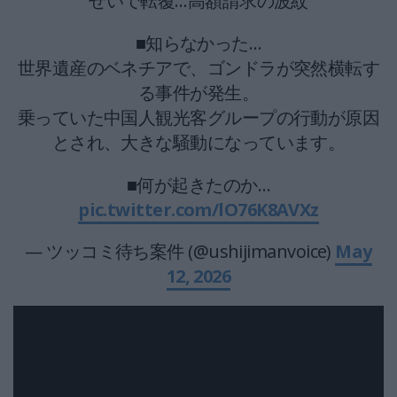
せいで転覆…高額請求の波紋
■知らなかった…
世界遺産のベネチアで、ゴンドラが突然横転す
る事件が発生。
乗っていた中国人観光客グループの行動が原因
とされ、大きな騒動になっています。
■何が起きたのか…
pic.twitter.com/lO76K8AVXz
— ツッコミ待ち案件 (@ushijimanvoice)
May
12, 2026