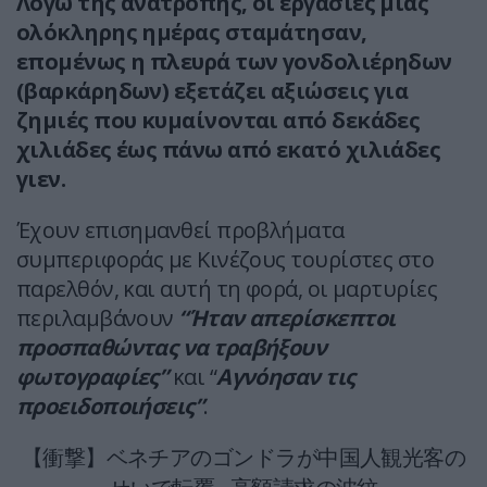
Λόγω της ανατροπής, οι εργασίες μιας
ολόκληρης ημέρας σταμάτησαν,
επομένως η πλευρά των γονδολιέρηδων
(βαρκάρηδων) εξετάζει αξιώσεις για
ζημιές που κυμαίνονται από δεκάδες
χιλιάδες έως πάνω από εκατό χιλιάδες
γιεν.
Έχουν επισημανθεί προβλήματα
συμπεριφοράς με Κινέζους τουρίστες στο
παρελθόν, και αυτή τη φορά, οι μαρτυρίες
περιλαμβάνουν
“Ήταν απερίσκεπτοι
προσπαθώντας να τραβήξουν
φωτογραφίες”
και “
Αγνόησαν τις
προειδοποιήσεις”
.
【衝撃】ベネチアのゴンドラが中国人観光客の