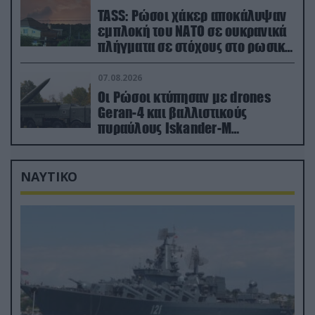
TASS: Ρώσοι χάκερ αποκάλυψαν
εμπλοκή του ΝΑΤΟ σε ουκρανικά
πλήγματα σε στόχους στο ρωσικό
έδαφος!
07.08.2026
Οι Ρώσοι κτύπησαν με drones
Geran-4 και βαλλιστικούς
πυραύλους Iskander-M
ουκρανικό τρένο με στρατιωτικό
εξοπλισμό
ΝΑΥΤΙΚΟ