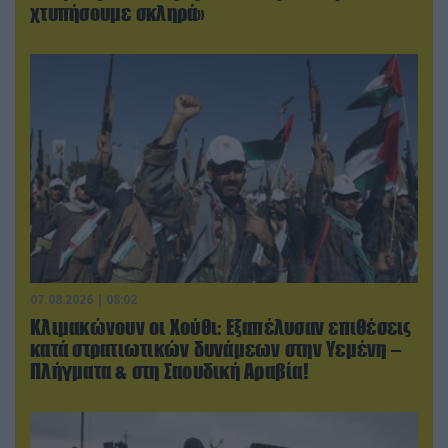
χτυπήσουμε σκληρά»
07.08.2026 | 08:02
Κλιμακώνουν οι Χούθι: Eξαπέλυσαν επιθέσεις
κατά στρατιωτικών δυνάμεων στην Υεμένη –
Πλήγματα & στη Σαουδική Αραβία!