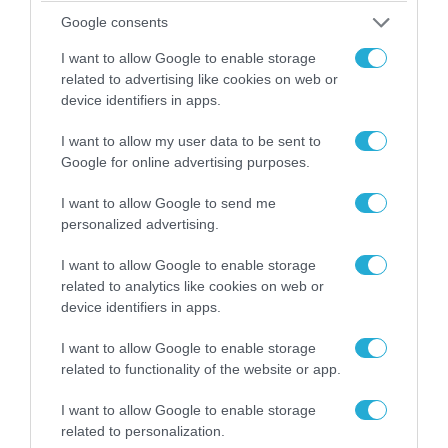
07.08.2026 | 08:02
Google consents
Οι ρωσικές δυνάμεις απέχουν μόλις 5 χλμ.
από Σλαβιάνσκ και Κραματόρσκ στο Ντονέτσκ
I want to allow Google to enable storage
related to advertising like cookies on web or
device identifiers in apps.
ΠΟΛΙΤΙΚΗ
I want to allow my user data to be sent to
Google for online advertising purposes.
I want to allow Google to send me
personalized advertising.
I want to allow Google to enable storage
related to analytics like cookies on web or
device identifiers in apps.
I want to allow Google to enable storage
related to functionality of the website or app.
07.08.2026 | 20:02
I want to allow Google to enable storage
Ο Γιάννης Αλαφούζος «τέλειωσε» τον
related to personalization.