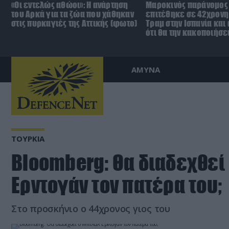
«Οι εντελώς αθώοι»: Η ανάρτηση
Μαροκινός παράνομος
του Αρκά για τα ζώα που χάθηκαν
επιτέθηκε σε 42χρονη
στις πυρκαγιές της Αττικής (φωτο)
Τραμ στην Ισπανία και
ότι θα την κακοποιήσε
ΑΜΥΝΑ
ΤΟΥΡΚΙΑ
Bloomberg: Θα διαδεχθεί
Ερντογάν τον πατέρα του;
Στο προσκήνιο ο 44χρονος γιος του