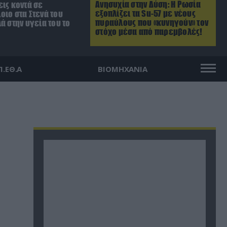
Ανησυχία στην Δύση: H Ρωσία
ις κοντά σε
εξοπλίζει τα Su-57 με νέους
οιο στα Στενά του
πυραύλους που «κυνηγούν» τον
ά στην υγεία του το
στόχο μέσα από παρεμβολές!
Π.ΕΘ.Α
ΒΙΟΜΗΧΑΝΙΑ