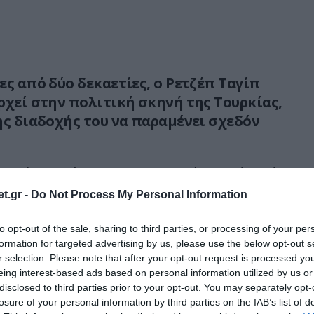
ες από δύο δεκαετίες, ο Ρετζέπ Ταγίπ
ρχεί στην πολιτική σκηνή της Τουρκίας,
ης διαδοχής του να παραμένει σχεδόν
ασκήνιο φαίνεται να διαμορφώνεται ένα νέο
ακή ανάδειξη του γιου του, Μπιλάλ Ερντογάν,
t.gr -
Do Not Process My Personal Information
όμενη ημέρας της εξουσίας. Η αυξανόμενη
α του και οι συζητήσεις στους κόλπους του
to opt-out of the sale, sharing to third parties, or processing of your per
formation for targeted advertising by us, please use the below opt-out s
ματος ενισχύουν την αίσθηση ότι η «μετά
r selection. Please note that after your opt-out request is processed y
 ήδη σχεδιάζεται.
eing interest-based ads based on personal information utilized by us or
disclosed to third parties prior to your opt-out. You may separately opt-
ρος Ερντογάν, που ελέγχει σε ένα μεγάλο
losure of your personal information by third parties on the IAB’s list of