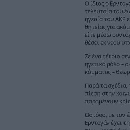
Ο ίδιος ο Ερντογ
τελευταία του έω
ηγεσία του AKP 
θητείας για ακό
είτε μέσω συντα
θέσει εκ νέου υ
Σε ένα τέτοιο σε
ηγετικό ρόλο – 
κόμματος – θεωρ
Παρά τα σχέδια, 
πίεση στην κοινω
παραμένουν κρίσ
Ωστόσο, με τον έ
Ερντογάν έχει τη