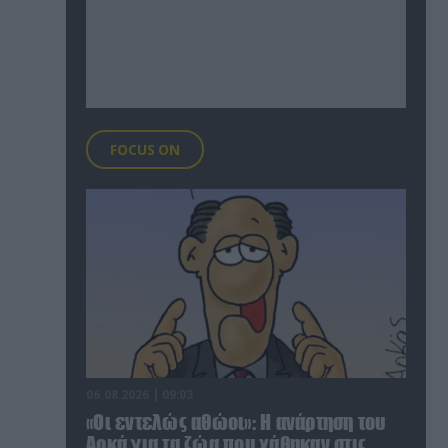
FOCUS ON
06.08.2026 | 09:03
«Οι εντελώς αθώοι»: Η ανάρτηση του
Αρκά για τα ζώα που χάθηκαν στις