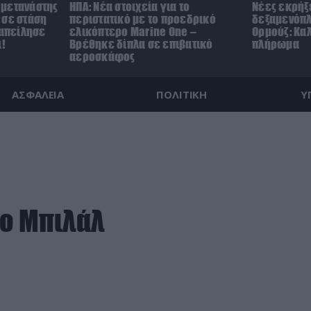
 μετανάστης
ΗΠΑ: Nέα στοιχεία για το
Νέες εκρήξε
 σε στάση
περιστατικό με το προεδρικό
δεξαμενόπλ
 απείλησε
ελικόπτερο Marine One –
Ορμούζ: Καλ
ι!
Βρέθηκε δίπλα σε επιβατικό
πλήρωμα
αεροσκάφος
ΑΣΦΑΛΕΙΑ
ΠΟΛΙΤΙΚΗ
Υ
 ο Μπιλάλ