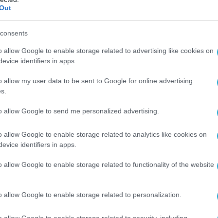
Out
οχής και ο ρόλος του 44χρονου Μπιλάλ
 ο δεύτερος από τα τέσσερα παιδιά του
consents
ρνηθεί ότι έχει άμεσες πολιτικές φιλοδοξίες
o allow Google to enable storage related to advertising like cookies on
είναι νωρίς για οποιαδήποτε συζήτηση
evice identifiers in apps.
, το ερώτημα για το ποιος θα διαδεχθεί τον
o allow my user data to be sent to Google for online advertising
έτη της σύγχρονης Τουρκίας απασχολεί εδώ
s.
τους πολίτες όσο και τους διεθνείς επενδυτές.
to allow Google to send me personalized advertising.
κό στρατόπεδο του Ερντογάν, πάντως, ο
ρος παραμένει σχεδόν αδιαμφισβήτητη μορφή
o allow Google to enable storage related to analytics like cookies on
ά στην «επόμενη μέρα» αντιμετωπίζεται με
evice identifiers in apps.
o allow Google to enable storage related to functionality of the website
συγκυρίες μοιάζουν να ευνοούν τον Τούρκο
νομία παρουσιάζει σημάδια σταθεροποίησης
o allow Google to enable storage related to personalization.
 του 2023, η επιρροή της Άγκυρας στη Μέση
αι και ο βασικός πολιτικός του αντίπαλος, ο
o allow Google to enable storage related to security, including