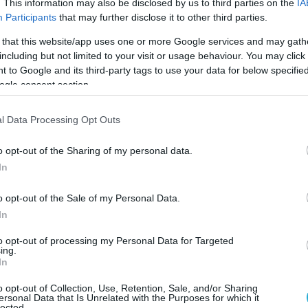
ό παιχνίδι στη χώρα, έχει αρχίσει να
. This information may also be disclosed by us to third parties on the
IA
Participants
that may further disclose it to other third parties.
και συχνότερα μαζί με τον νεότερο γιο του
είς αποστολές και επίσημες συναντήσεις, ενώ
 that this website/app uses one or more Google services and may gath
including but not limited to your visit or usage behaviour. You may click 
 ενημέρωσης της Τουρκίας προβάλλουν πλέον
 to Google and its third-party tags to use your data for below specifi
 δραστηριότητές του.
ogle consent section.
άν τον συνόδευσε σε ταξίδια και επαφές
l Data Processing Opt Outs
, από τη συνάντηση με τον διάδοχο της
ας μέχρι επισκέψεις σε Πακιστάν, Μαλαισία
o opt-out of the Sharing of my personal data.
ώνει το Bloomberg.
In
σωπα που γνωρίζουν τις εσωτερικές
o opt-out of the Sale of my Personal Data.
In
κυβερνών κόμμα AKP, το θέμα της διαδοχής
α και πιο συχνά σε κλειστές συναντήσεις
to opt-out of processing my Personal Data for Targeted
ing.
πιθανή είσοδος του 44χρονου Μπιλάλ στην
In
εξετάζεται σοβαρά, με ορισμένους να τον
o opt-out of Collection, Use, Retention, Sale, and/or Sharing
οντικό ηγέτη του κόμματος.
ersonal Data that Is Unrelated with the Purposes for which it
lected.