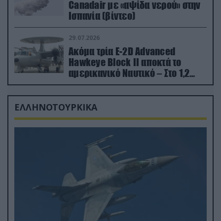
Canadair με «αψίδα νερού» στην
Ισπανία (βίντεο)
29.07.2026
Ακόμα τρία E-2D Advanced
Hawkeye Block II αποκτά το
αμερικανικό Ναυτικό – Στο 1,2
δισ.δολάρια το κόστος
ΕΛΛΗΝΟΤΟΥΡΚΙΚΑ