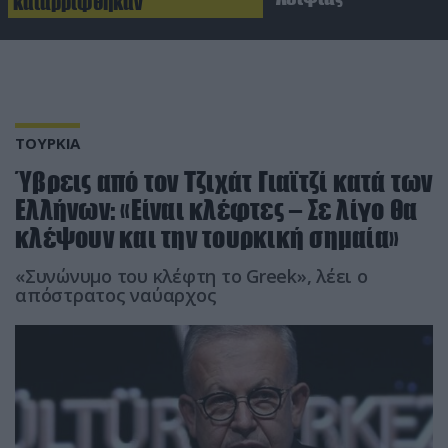
καταρρίφθηκαν
ΤΟΥΡΚΙΑ
Ύβρεις από τον Τζιχάτ Γιαϊτζί κατά των
Ελλήνων: «Είναι κλέφτες – Σε λίγο θα
κλέψουν και την τουρκική σημαία»
«Συνώνυμο του κλέφτη το Greek», λέει ο
απόστρατος ναύαρχος