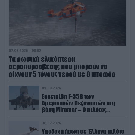
07.08.2026 | 00:02
Τα ρωσικά ελικόπτερα
αεροπυρόσβεσης που μπορούν να
ρίχνουν 5 τόνους νερού με 8 μποφόρ
01.08.2026
Συνετρίβη F-35B των
Αμερικανών Πεζοναυτών στη
βάση Miramar – Ο πιλότος
εκτινάχθηκε εγκαίρως
30.07.2026
Υποδοχή ήρωα σε Έλληνα πιλότο