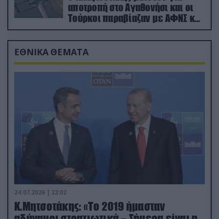
αποτροπή στο Αγαθονήσι και οι
Τούρκοι παραβίαζαν με ΑΦΝΣ και
drone
ΕΘΝΙΚΑ ΘΕΜΑΤΑ
24.07.2026 | 22:02
Κ.Μητσοτάκης: «Το 2019 ήμασταν
αδύναμοι στρατιωτικά – Σήμερα είναι η