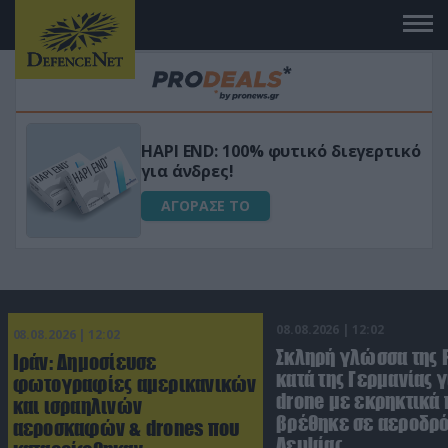
Μεταμόρφωσε τον κήπο σου με το
ικό
Ultra Box Μίνι Αλυσοπρίονο με
μπαταρία λιθίου
ΑΓΟΡΑΣΕ ΤΟ
08.08.2026 | 12:02
08.08.2026 | 12:02
Σκληρή γλώσσα της 
Ιράν: Δημοσίευσε
κατά της Γερμανίας γ
φωτογραφίες αμερικανικών
drone με εκρηκτικά
και ισραηλινών
βρέθηκε σε αεροδρό
αεροσκαφών & drones που
Λειψίας