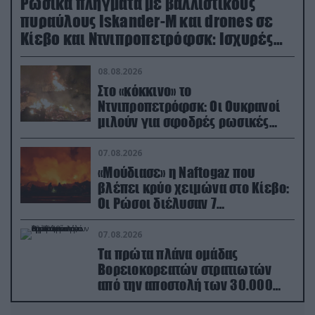
Ρωσικά πλήγματα με βαλλιστικούς
πυραύλους Iskander-M και drones σε
Κίεβο και Ντνιπροπετρόφσκ: Ισχυρές
εκρήξεις
08.08.2026
Στο «κόκκινο» το
Ντνιπροπετρόφσκ: Οι Ουκρανοί
μιλούν για σφοδρές ρωσικές
επιθέσεις σε όλη την επικράτεια
07.08.2026
«Μούδιασε» η Naftogaz που
βλέπει κρύο χειμώνα στο Κίεβο:
Οι Ρώσοι διέλυσαν 7
εγκαταστάσεις του ουκρανικού
κολοσσού!
07.08.2026
Τα πρώτα πλάνα ομάδας
Βορειοκορεατών στρατιωτών
από την αποστολή των 30.000
που έφτασαν στη Ρωσία (βίντεο)