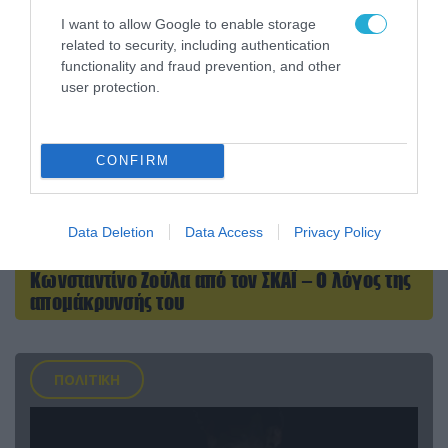
I want to allow Google to enable storage
related to security, including authentication
functionality and fraud prevention, and other
user protection.
CONFIRM
07.08.2026 | 20:02
Data Deletion
Data Access
Privacy Policy
Ο Γιάννης Αλαφούζος «τέλειωσε» τον
Κωνσταντίνο Ζούλα από τον ΣΚΑΪ – Ο λόγος της
απομάκρυνσής του
ΠΟΛΙΤΙΚΗ