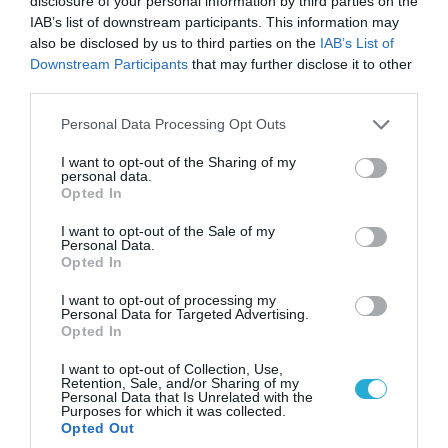
disclosure of your personal information by third parties on the
IAB’s list of downstream participants. This information may
also be disclosed by us to third parties on the
IAB’s List of
Downstream Participants
that may further disclose it to other
07.08.2026 | 08:02
third parties.
Οι ρωσικές δυνάμεις απέχουν μόλις 5 χλμ.
Please note that this website/app uses one or more Google
από Σλαβιάνσκ και Κραματόρσκ στο Ντονέτσκ
Personal Data Processing Opt Outs
services and may gather and store information including but
not limited to your visit or usage behaviour. You may click to
I want to opt-out of the Sharing of my
personal data.
grant or deny consent to Google and its third-party tags to
Opted In
use your data for below specified purposes in below Google
consent section.
I want to opt-out of the Sale of my
Personal Data.
Opted In
I want to opt-out of processing my
Personal Data for Targeted Advertising.
Opted In
I want to opt-out of Collection, Use,
Retention, Sale, and/or Sharing of my
Personal Data that Is Unrelated with the
07.08.2026 | 18:02
Purposes for which it was collected.
Opted Out
«Κεραυνοί» της ρωσικής Βοστόκ κατέκαψαν