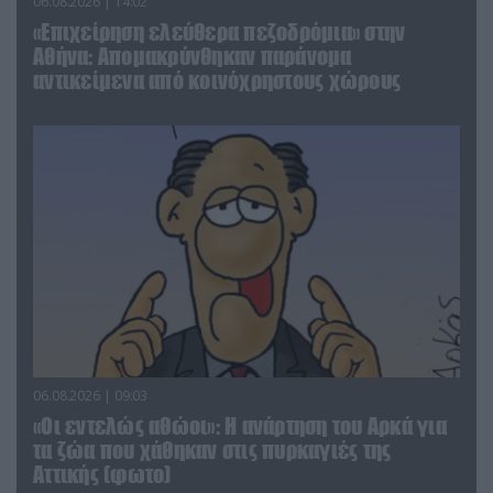
06.08.2026 | 14:02
«Επιχείρηση ελεύθερα πεζοδρόμια» στην
Αθήνα: Απομακρύνθηκαν παράνομα
αντικείμενα από κοινόχρηστους χώρους
06.08.2026 | 09:03
«Οι εντελώς αθώοι»: Η ανάρτηση του Αρκά για
τα ζώα που χάθηκαν στις πυρκαγιές της
Αττικής (φωτο)