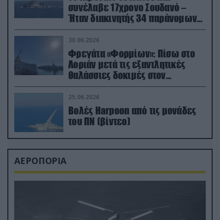
συνέλαβε 17χρονο Σουδανό –
Ήταν διακινητής 34 παράνομων
μεταναστών
30.06.2026
Φρεγάτα «Φορμίων»: Πίσω στο
Λοριάν μετά τις εξαντλητικές
θαλάσσιες δοκιμές στον
απαιτητικό Βισκαϊκό
25.06.2026
Βολές Harpoon από τις μονάδες
του ΠΝ (βίντεο)
ΑΕΡΟΠΟΡΙΑ