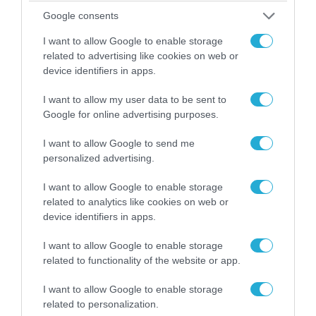
εξοπλισμό των ΗΠΑ με Ουκρανούς και
Google consents
Αμερικανούς μισθοφόρους – Δείτε βίντεο
I want to allow Google to enable storage
related to advertising like cookies on web or
device identifiers in apps.
I want to allow my user data to be sent to
Google for online advertising purposes.
I want to allow Google to send me
personalized advertising.
I want to allow Google to enable storage
related to analytics like cookies on web or
device identifiers in apps.
07.08.2026 | 19:02
Απετράπη το εγχείρημα Ουκρανών για
I want to allow Google to enable storage
αντεπίθεση στο Κολομίγτσι: Δείτε το πριν & το
related to functionality of the website or app.
μετά της προσπάθειάς τους (βίντεο)
I want to allow Google to enable storage
related to personalization.