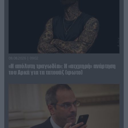
08.08.2026 | 09:02
«Η απόλυτη τραγωδία»: Η «αιχμηρή» ανάρτηση
του Αρκά για τα τατουάζ (φωτο)