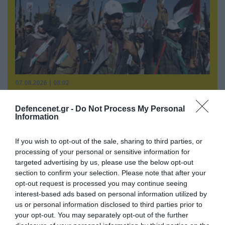
07.08.2026 | 08:02
Κλιμακώνουν οι Χούθι: Eξαπέλυσαν επιθέσεις
κατά στρατιωτικών δυνάμεων στην Υεμένη –
Defencenet.gr -
Do Not Process My Personal
Information
Πλήγματα & στη Σαουδική Αραβία!
If you wish to opt-out of the sale, sharing to third parties, or
processing of your personal or sensitive information for
targeted advertising by us, please use the below opt-out
section to confirm your selection. Please note that after your
opt-out request is processed you may continue seeing
interest-based ads based on personal information utilized by
us or personal information disclosed to third parties prior to
your opt-out. You may separately opt-out of the further