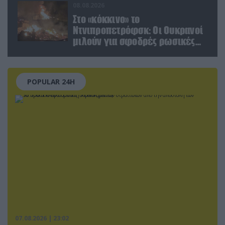
08.08.2026
Στο «κόκκινο» το
Ντνιπροπετρόφσκ: Οι Ουκρανοί
μιλούν για σφοδρές ρωσικές
επιθέσεις σε όλη την
επικράτεια
POPULAR 24H
07.08.2026 | 23:02