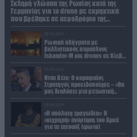
Σκληρή γλώσσα της Ρωσίας κατά της
Γερμανίας για το drone με εκρηκτικά
που βρέθηκε σε αεροδρόμιο της
Λειψίας
08.08.2026
Ρωσικά πλήγματα με
βαλλιστικούς πυραύλους
Iskander-M και drones σε Κίεβο
και Ντνιπροπετρόφσκ: Ισχυρές
εκρήξεις
08.08.2026
Νταν Κέιν: Ο κορυφαίος
Στρατηγός προειδοποίησε – «Θα
μας διαλύσει μια μετωπική
σύγκρουση με το Ιράν» – Τι
πρότεινε
08.08.2026
«Η απόλυτη τραγωδία»: Η
«αιχμηρή» ανάρτηση του Αρκά
για τα τατουάζ (φωτο)