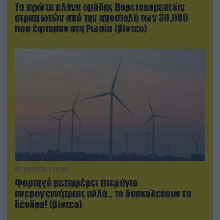
Τα πρώτα πλάνα ομάδας Βορειοκορεατών
στρατιωτών από την αποστολή των 30.000
που έφτασαν στη Ρωσία (βίντεο)
07.08.2026 | 16:02
Φορτηγό μεταφέρει πτερύγιο
ανεμογεννήτριας αλλά… το δυσκολεύουν τα
δένδρα! (βίντεο)