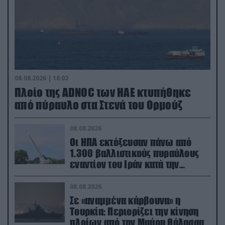
08.08.2026 | 18:02
Πλοίο της ADNOC των ΗΑΕ κτυπήθηκε
από πύραυλο στα Στενά του Ορμούζ
08.08.2026
Οι ΗΠΑ εκτόξευσαν πάνω από
1.300 βαλλιστικούς πυραύλους
εναντίον του Ιράν κατά την
διάρκεια του πολέμου
08.08.2026
Σε «αναμμένα κάρβουνα» η
Τουρκία: Περιορίζει την κίνηση
πλοίων από την Μαύρη Θάλασσα