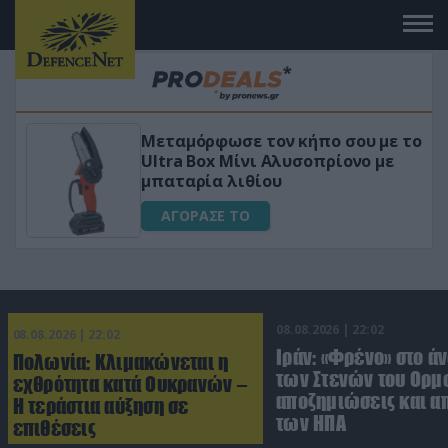
Μεταμόρφωσε τον κήπο σου με το
«Μα
Ultra Box Μίνι Αλυσοπρίονο με
για 
μπαταρία λιθίου
Α
ΑΓΟΡΑΣΕ ΤΟ
08.08.2026 | 22:02
08.08.2026 | 22:02
Ιράν: «Φρένο» στο ά
Πολωνία: Κλιμακώνεται η
των Στενών του Ορμο
εχθρότητα κατά Ουκρανών –
αποζημιώσεις και 
Η τεράστια αύξηση σε
των ΗΠΑ
επιθέσεις