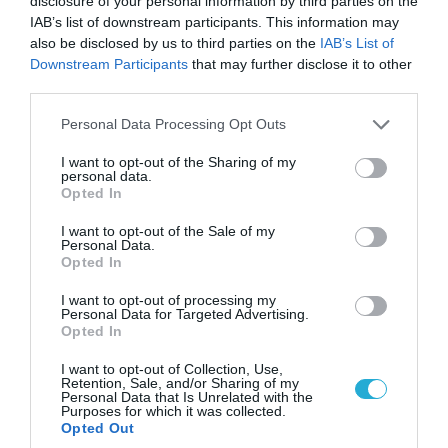
disclosure of your personal information by third parties on the
IAB’s list of downstream participants. This information may
also be disclosed by us to third parties on the
IAB’s List of
07.08.2026 | 19:02
Downstream Participants
that may further disclose it to other
Απετράπη το εγχείρημα Ουκρανών για
third parties.
αντεπίθεση στο Κολομίγτσι: Δείτε το πριν & το
μετά της προσπάθειάς τους (βίντεο)
Please note that this website/app uses one or more Google
Personal Data Processing Opt Outs
services and may gather and store information including but
not limited to your visit or usage behaviour. You may click to
I want to opt-out of the Sharing of my
personal data.
grant or deny consent to Google and its third-party tags to
Opted In
use your data for below specified purposes in below Google
consent section.
I want to opt-out of the Sale of my
Personal Data.
Opted In
I want to opt-out of processing my
Personal Data for Targeted Advertising.
Opted In
I want to opt-out of Collection, Use,
Retention, Sale, and/or Sharing of my
Personal Data that Is Unrelated with the
08.08.2026 | 18:02
Purposes for which it was collected.
Opted Out
Βάσει της τριμερούς συμφωνίας Τουρκίας,