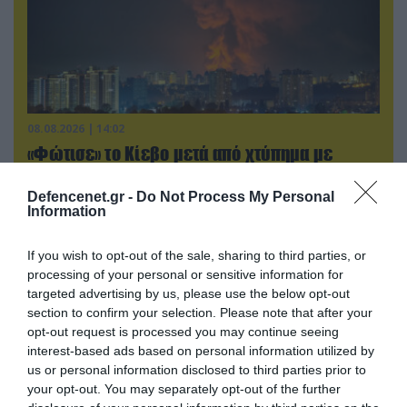
08.08.2026 | 14:02
«Φώτισε» το Κίεβο μετά από χτύπημα με
υπερηχητικό 3M22 Zircon: Σοκαρισμένος
Ουκρανός κατέγραψε τη στιγμή (βίντεο)
Defencenet.gr -
Do Not Process My Personal
Information
If you wish to opt-out of the sale, sharing to third parties, or
processing of your personal or sensitive information for
targeted advertising by us, please use the below opt-out
section to confirm your selection. Please note that after your
opt-out request is processed you may continue seeing
interest-based ads based on personal information utilized by
us or personal information disclosed to third parties prior to
your opt-out. You may separately opt-out of the further