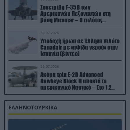
Συνετρίβη F-35B των
Αμερικανών Πεζοναυτών στη
βάση Miramar – Ο πιλότος
εκτινάχθηκε εγκαίρως
30.07.2026
Υποδοχή ήρωα σε Έλληνα πιλότο
Canadair με «αψίδα νερού» στην
Ισπανία (βίντεο)
29.07.2026
Ακόμα τρία E-2D Advanced
Hawkeye Block II αποκτά το
αμερικανικό Ναυτικό – Στο 1,2
δισ.δολάρια το κόστος
ΕΛΛΗΝΟΤΟΥΡΚΙΚΑ