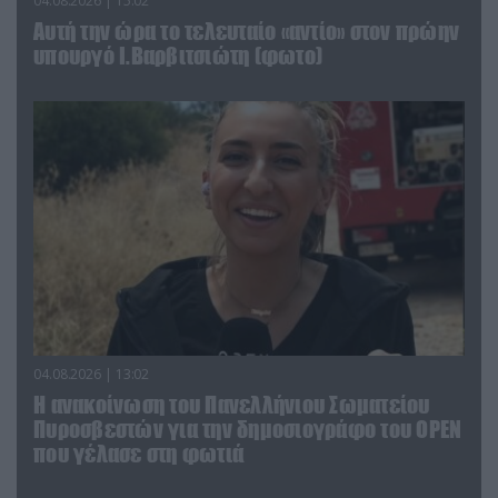
04.08.2026 | 15:02
Αυτή την ώρα το τελευταίο «αντίο» στον πρώην
υπουργό Ι.Βαρβιτσιώτη (φωτο)
04.08.2026 | 13:02
Η ανακοίνωση του Πανελλήνιου Σωματείου
Πυροσβεστών για την δημοσιογράφο του OPEN
που γέλασε στη φωτιά