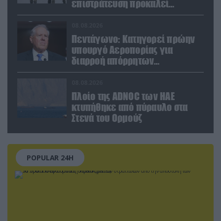
επιστράτευση προκαλεί
αντιδράσεις
08.08.2026
Πεντάγωνο: Κατηγορεί πρώην
υπουργό Αεροπορίας για
διαρροή απόρρητων
πληροφοριών
08.08.2026
Πλοίο της ADNOC των ΗΑΕ
κτυπήθηκε από πύραυλο στα
Στενά του Ορμούζ
POPULAR 24H