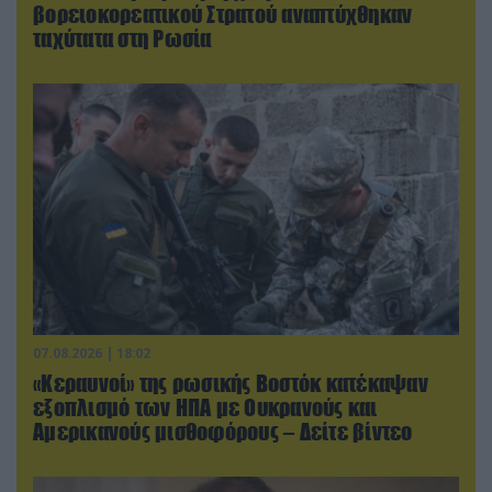
βορειοκορεατικού Στρατού αναπτύχθηκαν
ταχύτατα στη Ρωσία
07.08.2026 | 18:02
«Κεραυνοί» της ρωσικής Βοστόκ κατέκαψαν
εξοπλισμό των ΗΠΑ με Ουκρανούς και
Αμερικανούς μισθοφόρους – Δείτε βίντεο