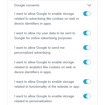
Σ.Αραβίας & Πακιστάν θα πολεμήσουν Ριάντ και
Google consents
Ισλαμαμπάντ κατά της Ελλάδας!
I want to allow Google to enable storage
related to advertising like cookies on web or
device identifiers in apps.
ΠΟΛΙΤΙΚΗ
I want to allow my user data to be sent to
Google for online advertising purposes.
I want to allow Google to send me
personalized advertising.
I want to allow Google to enable storage
related to analytics like cookies on web or
device identifiers in apps.
I want to allow Google to enable storage
related to functionality of the website or app.
08.08.2026 | 09:02
«Η απόλυτη τραγωδία»: Η «αιχμηρή» ανάρτηση
I want to allow Google to enable storage
του Αρκά για τα τατουάζ (φωτο)
related to personalization.