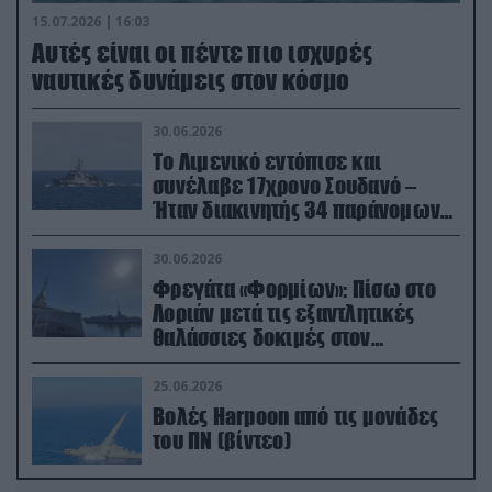
15.07.2026 | 16:03
Aυτές είναι οι πέντε πιο ισχυρές
ναυτικές δυνάμεις στον κόσμο
30.06.2026
Το Λιμενικό εντόπισε και
συνέλαβε 17χρονο Σουδανό –
Ήταν διακινητής 34 παράνομων
μεταναστών
30.06.2026
Φρεγάτα «Φορμίων»: Πίσω στο
Λοριάν μετά τις εξαντλητικές
θαλάσσιες δοκιμές στον
απαιτητικό Βισκαϊκό
25.06.2026
Βολές Harpoon από τις μονάδες
του ΠΝ (βίντεο)