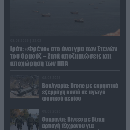
08.08.2026 | 22:02
Ιράν: «Φρένο» στο άνοιγμα των Στενών
του Ορμούζ – Ζητά αποζημιώσεις και
αποχώρηση των ΗΠΑ
08.08.2026
Βουλγαρία: Drone με εκρηκτικά
εξερράγη κοντά σε αγωγό
φυσικού αερίου
08.08.2026
Ουκρανία: Βίντεο με βίαιη
αρπαγή 19χρονου για