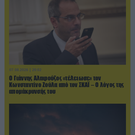
07.08.2026 | 20:02
Ο Γιάννης Αλαφούζος «τέλειωσε» τον
Κωνσταντίνο Ζούλα από τον ΣΚΑΪ – Ο λόγος της
απομάκρυνσής του