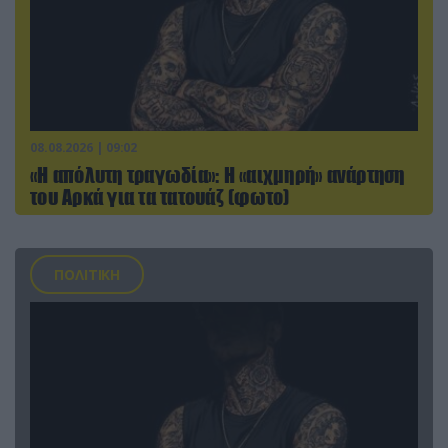
08.08.2026 | 09:02
«Η απόλυτη τραγωδία»: Η «αιχμηρή» ανάρτηση
του Αρκά για τα τατουάζ (φωτο)
ΠΟΛΙΤΙΚΗ