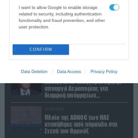
08.08.2026
I want to allow Google to enable storage
Βουλγαρία: Drone με εκρηκτικά
related to security, including authentication
εξερράγη κοντά σε αγωγό
functionality and fraud prevention, and other
φυσικού αερίου
user protection.
08.08.2026
Ουκρανία: Βίντεο με βίαιη
CONFIRM
αρπαγή 19χρονου για
επιστράτευση προκαλεί
αντιδράσεις
Data Deletion
Data Access
Privacy Policy
08.08.2026
Πεντάγωνο: Κατηγορεί πρώην
υπουργό Αεροπορίας για
διαρροή απόρρητων
πληροφοριών
08.08.2026
Πλοίο της ADNOC των ΗΑΕ
κτυπήθηκε από πύραυλο στα
Στενά του Ορμούζ