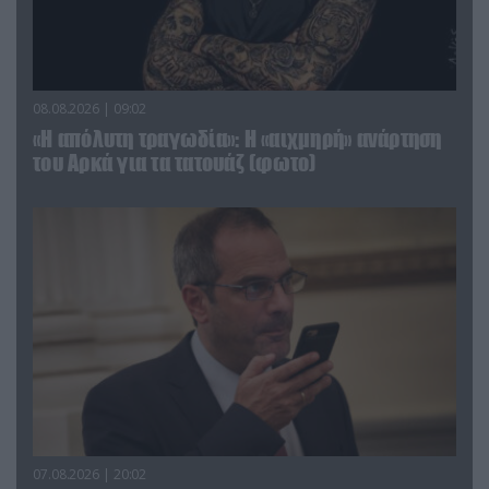
08.08.2026 | 09:02
«Η απόλυτη τραγωδία»: Η «αιχμηρή» ανάρτηση
του Αρκά για τα τατουάζ (φωτο)
07.08.2026 | 20:02