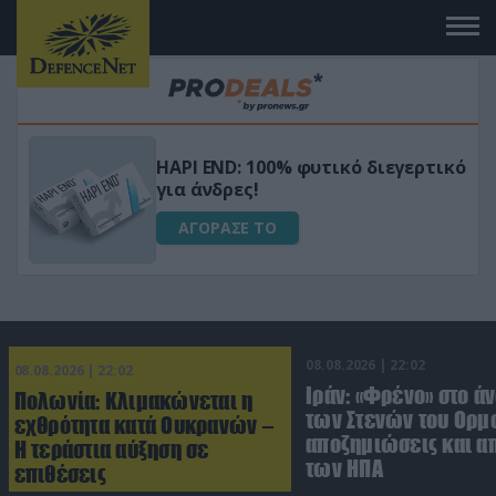
Μεταμόρφωσε τον κήπο σου με το
ικό
Ultra Box Μίνι Αλυσοπρίονο με
μπαταρία λιθίου
ΑΓΟΡΑΣΕ ΤΟ
08.08.2026 | 22:02
08.08.2026 | 22:02
Ιράν: «Φρένο» στο ά
Πολωνία: Κλιμακώνεται η
των Στενών του Ορμο
εχθρότητα κατά Ουκρανών –
αποζημιώσεις και 
Η τεράστια αύξηση σε
των ΗΠΑ
επιθέσεις