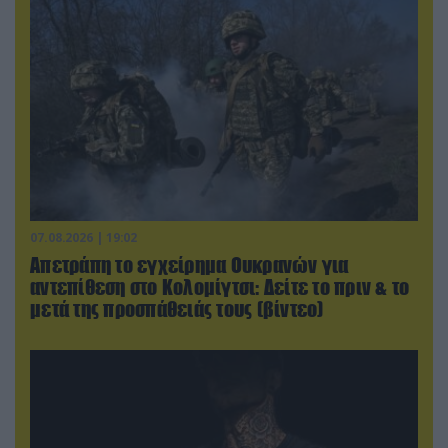
07.08.2026 | 19:02
Απετράπη το εγχείρημα Ουκρανών για
αντεπίθεση στο Κολομίγτσι: Δείτε το πριν & το
μετά της προσπάθειάς τους (βίντεο)