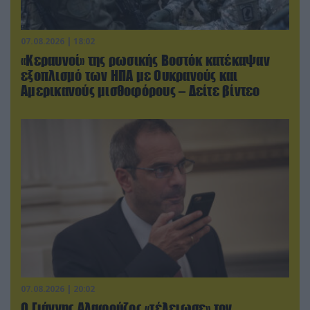
07.08.2026 | 18:02
«Κεραυνοί» της ρωσικής Βοστόκ κατέκαψαν
εξοπλισμό των ΗΠΑ με Ουκρανούς και
Αμερικανούς μισθοφόρους – Δείτε βίντεο
07.08.2026 | 20:02
Ο Γιάννης Αλαφούζος «τέλειωσε» τον