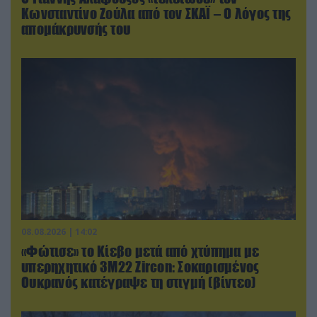
Κωνσταντίνο Ζούλα από τον ΣΚΑΪ – Ο λόγος της
απομάκρυνσής του
08.08.2026 | 14:02
«Φώτισε» το Κίεβο μετά από χτύπημα με
υπερηχητικό 3M22 Zircon: Σοκαρισμένος
Ουκρανός κατέγραψε τη στιγμή (βίντεο)