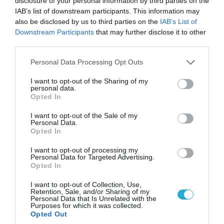
disclosure of your personal information by third parties on the
IAB’s list of downstream participants. This information may
also be disclosed by us to third parties on the
IAB’s List of
Downstream Participants
that may further disclose it to other
third parties.
Please note that this website/app uses one or more Google
Personal Data Processing Opt Outs
services and may gather and store information including but
not limited to your visit or usage behaviour. You may click to
I want to opt-out of the Sharing of my
personal data.
grant or deny consent to Google and its third-party tags to
Opted In
use your data for below specified purposes in below Google
consent section.
I want to opt-out of the Sale of my
Personal Data.
Opted In
I want to opt-out of processing my
Personal Data for Targeted Advertising.
Opted In
I want to opt-out of Collection, Use,
Retention, Sale, and/or Sharing of my
Personal Data that Is Unrelated with the
Purposes for which it was collected.
Opted Out