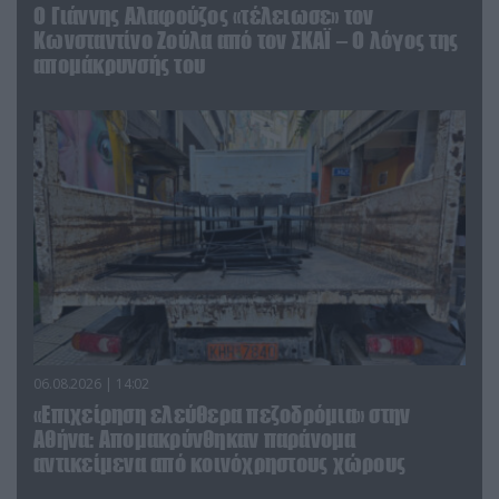
Ο Γιάννης Αλαφούζος «τέλειωσε» τον
Κωνσταντίνο Ζούλα από τον ΣΚΑΪ – Ο λόγος της
απομάκρυνσής του
06.08.2026 | 14:02
«Επιχείρηση ελεύθερα πεζοδρόμια» στην
Αθήνα: Απομακρύνθηκαν παράνομα
αντικείμενα από κοινόχρηστους χώρους