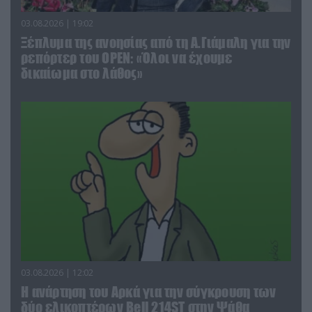
03.08.2026 | 19:02
Ξέπλυμα της ανοησίας από τη Α.Γιάμαλη για την
ρεπόρτερ του ΟΡΕΝ: «Όλοι να έχουμε
δικαίωμα στο λάθος»
03.08.2026 | 12:02
Η ανάρτηση του Αρκά για την σύγκρουση των
δύο ελικοπτέρων Bell 214ST στην Ψάθα