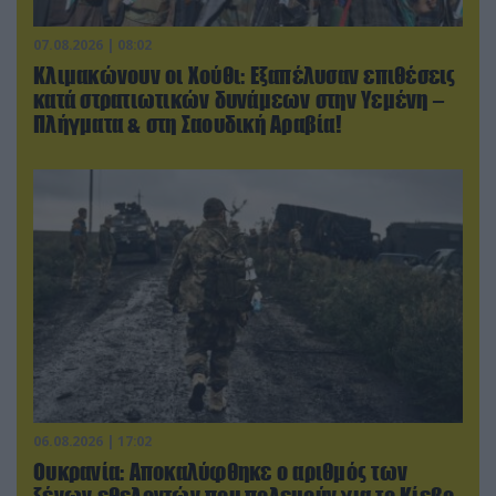
07.08.2026 | 08:02
Κλιμακώνουν οι Χούθι: Eξαπέλυσαν επιθέσεις
κατά στρατιωτικών δυνάμεων στην Υεμένη –
Πλήγματα & στη Σαουδική Αραβία!
06.08.2026 | 17:02
Ουκρανία: Αποκαλύφθηκε ο αριθμός των
ξένων εθελοντών που πολεμούν για το Κίεβο