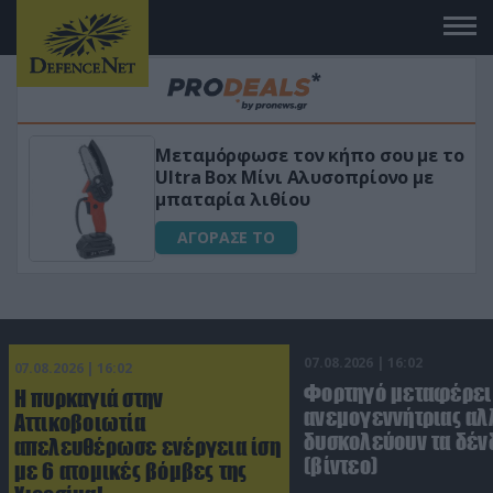
Μεταμόρφωσε τον κήπο σου με το
ικό
Ultra Box Μίνι Αλυσοπρίονο με
μπαταρία λιθίου
ΑΓΟΡΑΣΕ ΤΟ
07.08.2026 | 16:02
07.08.2026 | 16:02
Φορτηγό μεταφέρει
Η πυρκαγιά στην
ανεμογεννήτριας αλ
Αττικοβοιωτία
δυσκολεύουν τα δέν
απελευθέρωσε ενέργεια ίση
(βίντεο)
με 6 ατομικές βόμβες της