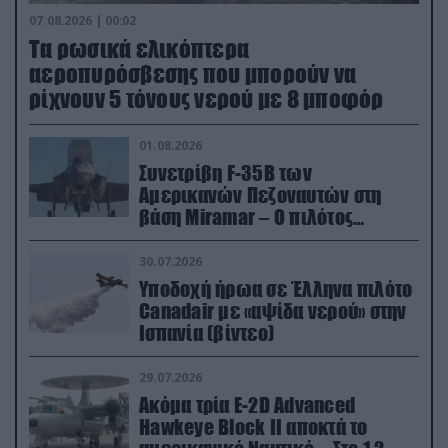
07.08.2026 | 00:02
Τα ρωσικά ελικόπτερα
αεροπυρόσβεσης που μπορούν να
ρίχνουν 5 τόνους νερού με 8 μποφόρ
01.08.2026
Συνετρίβη F-35B των
Αμερικανών Πεζοναυτών στη
βάση Miramar – Ο πιλότος
εκτινάχθηκε εγκαίρως
30.07.2026
Υποδοχή ήρωα σε Έλληνα πιλότο
Canadair με «αψίδα νερού» στην
Ισπανία (βίντεο)
29.07.2026
Ακόμα τρία E-2D Advanced
Hawkeye Block II αποκτά το