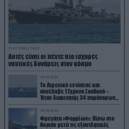
15.07.2026 | 16:03
Aυτές είναι οι πέντε πιο ισχυρές
ναυτικές δυνάμεις στον κόσμο
30.06.2026
Το Λιμενικό εντόπισε και
συνέλαβε 17χρονο Σουδανό –
Ήταν διακινητής 34 παράνομων
μεταναστών
30.06.2026
Φρεγάτα «Φορμίων»: Πίσω στο
Λοριάν μετά τις εξαντλητικές