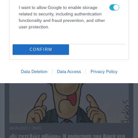
I want to allow Google to enable storage
related to security, including authentication
06.08.2026 | 14:02
functionality and fraud prevention, and other
«Επιχείρηση ελεύθερα πεζοδρόμια» στην
user protection.
Αθήνα: Απομακρύνθηκαν παράνομα
αντικείμενα από κοινόχρηστους χώρους
CONFIRM
Data Deletion
Data Access
Privacy Policy
06.08.2026 | 09:03
«Οι εντελώς αθώοι»: Η ανάρτηση του Αρκά για