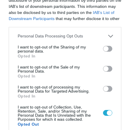
disclosure of your personal information by third parties on the
IAB’s list of downstream participants. This information may
also be disclosed by us to third parties on the
IAB’s List of
Downstream Participants
that may further disclose it to other
third parties.
Please note that this website/app uses one or more Google
Personal Data Processing Opt Outs
services and may gather and store information including but
not limited to your visit or usage behaviour. You may click to
I want to opt-out of the Sharing of my
personal data.
grant or deny consent to Google and its third-party tags to
Opted In
06.08.2026 | 14:02
use your data for below specified purposes in below Google
«Επιχείρηση ελεύθερα πεζοδρόμια» στην
consent section.
I want to opt-out of the Sale of my
Αθήνα: Απομακρύνθηκαν παράνομα
Personal Data.
Opted In
αντικείμενα από κοινόχρηστους χώρους
I want to opt-out of processing my
Personal Data for Targeted Advertising.
Opted In
I want to opt-out of Collection, Use,
Retention, Sale, and/or Sharing of my
Personal Data that Is Unrelated with the
Purposes for which it was collected.
Opted Out