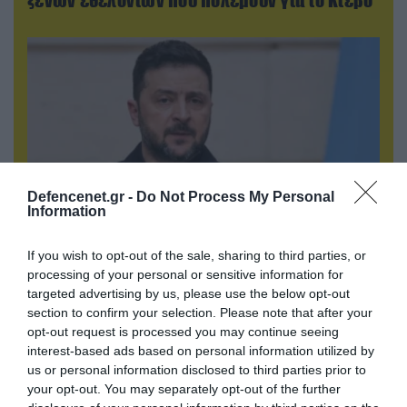
Defencenet.gr -
Do Not Process My Personal
Information
If you wish to opt-out of the sale, sharing to third parties, or
07.08.2026 | 02:02
processing of your personal or sensitive information for
Στο Βελιγράδι ο Β.Ζελένσκι: «Πρέπει να
targeted advertising by us, please use the below opt-out
αποσπάσουμε τους Σέρβους από το
section to confirm your selection. Please note that after your
στρατόπεδο της Ρωσίας»
opt-out request is processed you may continue seeing
interest-based ads based on personal information utilized by
us or personal information disclosed to third parties prior to
your opt-out. You may separately opt-out of the further