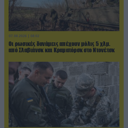
07.08.2026 | 08:02
Οι ρωσικές δυνάμεις απέχουν μόλις 5 χλμ.
από Σλαβιάνσκ και Κραματόρσκ στο Ντονέτσκ