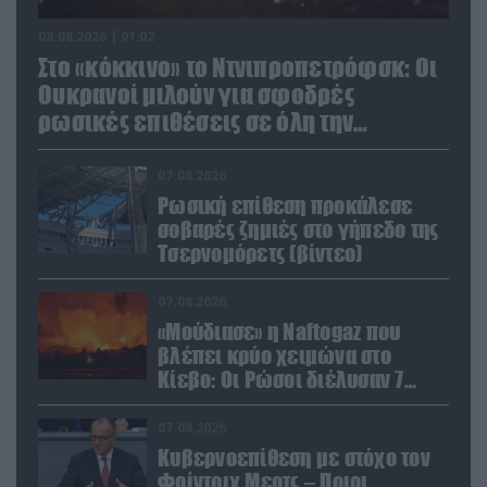
08.08.2026 | 01:02
Στο «κόκκινο» το Ντνιπροπετρόφσκ: Οι
Ουκρανοί μιλούν για σφοδρές
ρωσικές επιθέσεις σε όλη την
επικράτεια
07.08.2026
Ρωσική επίθεση προκάλεσε
σοβαρές ζημιές στο γήπεδο της
Τσερνομόρετς (βίντεο)
07.08.2026
«Μούδιασε» η Naftogaz που
βλέπει κρύο χειμώνα στο
Κίεβο: Οι Ρώσοι διέλυσαν 7
εγκαταστάσεις του ουκρανικού
κολοσσού!
07.08.2026
Κυβερνοεπίθεση με στόχο τον
Φρίντριχ Μερτς – Ποιοι