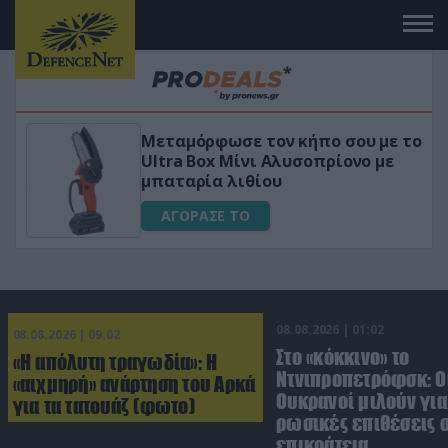
Μεταμόρφωσε τον κήπο σου με το
ικό
Ultra Box Μίνι Αλυσοπρίονο με
μπαταρία λιθίου
ΑΓΟΡΑΣΕ ΤΟ
08.08.2026 | 01:02
08.08.2026 | 09:02
Στο «κόκκινο» το
«Η απόλυτη τραγωδία»: Η
Ντνιπροπετρόφσκ: Ο
«αιχμηρή» ανάρτηση του Αρκά
Ουκρανοί μιλούν γι
για τα τατουάζ (φωτο)
ρωσικές επιθέσεις σ
επικράτεια