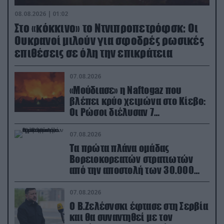
08.08.2026 | 01:02
Στο «κόκκινο» το Ντνιπροπετρόφσκ: Οι
Ουκρανοί μιλούν για σφοδρές ρωσικές
επιθέσεις σε όλη την επικράτεια
07.08.2026
«Μούδιασε» η Naftogaz που
βλέπει κρύο χειμώνα στο Κίεβο:
Οι Ρώσοι διέλυσαν 7
εγκαταστάσεις του ουκρανικού
κολοσσού!
07.08.2026
Τα πρώτα πλάνα ομάδας
Βορειοκορεατών στρατιωτών
από την αποστολή των 30.000
που έφτασαν στη Ρωσία (βίντεο)
07.08.2026
Ο Β.Ζελέσνσκι έφτασε στη Σερβία
και θα συναντηθεί με τον