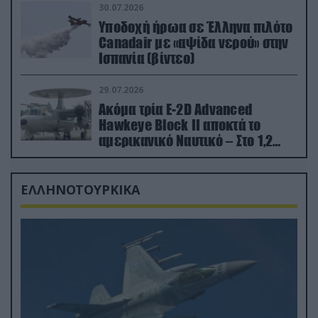
30.07.2026
Υποδοχή ήρωα σε Έλληνα πιλότο
Canadair με «αψίδα νερού» στην
Ισπανία (βίντεο)
29.07.2026
Ακόμα τρία E-2D Advanced
Hawkeye Block II αποκτά το
αμερικανικό Ναυτικό – Στο 1,2
δισ.δολάρια το κόστος
ΕΛΛΗΝΟΤΟΥΡΚΙΚΑ