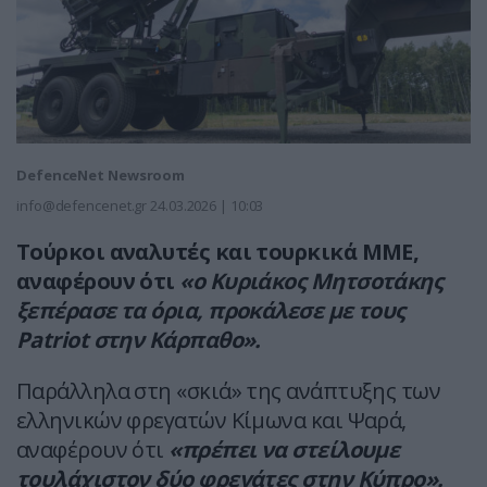
DefenceNet Newsroom
info@defencenet.gr
24.03.2026 | 10:03
Τούρκοι αναλυτές και τουρκικά ΜΜΕ,
αναφέρουν ότι
«ο Κυριάκος Μητσοτάκης
ξεπέρασε τα όρια, προκάλεσε με τους
Patriot στην Κάρπαθο».
Παράλληλα στη «σκιά» της ανάπτυξης των
ελληνικών φρεγατών Κίμωνα και Ψαρά,
αναφέρουν ότι
«πρέπει να στείλουμε
τουλάχιστον δύο φρεγάτες στην Κύπρο».