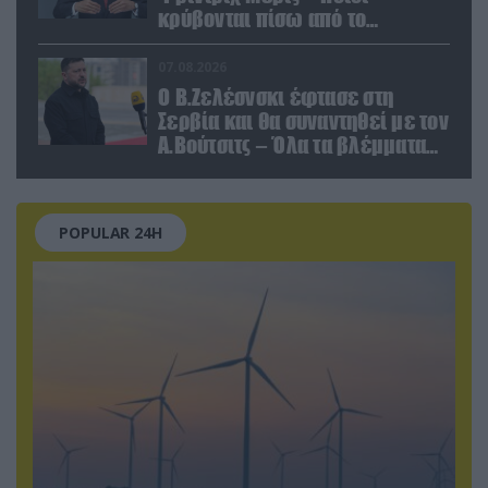
κρύβονται πίσω από το
παραποιημένο βίντεο
07.08.2026
Ο Β.Ζελέσνσκι έφτασε στη
Σερβία και θα συναντηθεί με τον
Α.Βούτσιτς – Όλα τα βλέμματα
στις σχέσεις με τη Ρωσία
POPULAR 24H