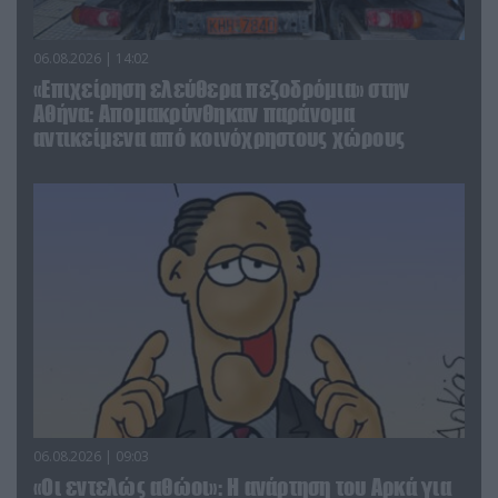
06.08.2026 | 14:02
«Επιχείρηση ελεύθερα πεζοδρόμια» στην
Αθήνα: Απομακρύνθηκαν παράνομα
αντικείμενα από κοινόχρηστους χώρους
06.08.2026 | 09:03
«Οι εντελώς αθώοι»: Η ανάρτηση του Αρκά για