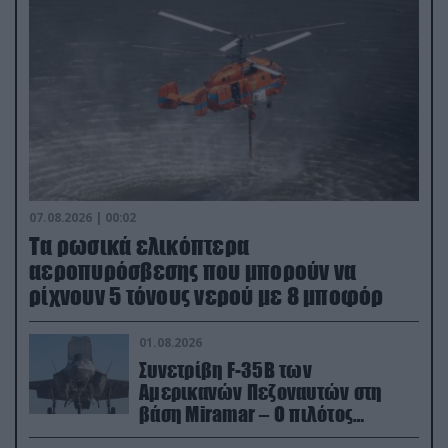
07.08.2026 | 00:02
Τα ρωσικά ελικόπτερα
αεροπυρόσβεσης που μπορούν να
ρίχνουν 5 τόνους νερού με 8 μποφόρ
01.08.2026
Συνετρίβη F-35B των
Αμερικανών Πεζοναυτών στη
βάση Miramar – Ο πιλότος
εκτινάχθηκε εγκαίρως