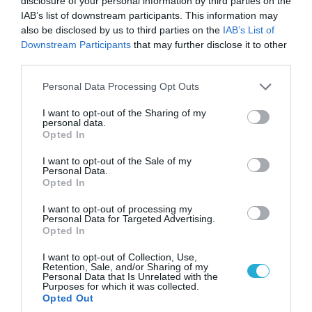
disclosure of your personal information by third parties on the
IAB’s list of downstream participants. This information may
also be disclosed by us to third parties on the
IAB’s List of
Downstream Participants
that may further disclose it to other
third parties.
Please note that this website/app uses one or more Google
Personal Data Processing Opt Outs
services and may gather and store information including but
not limited to your visit or usage behaviour. You may click to
I want to opt-out of the Sharing of my
personal data.
grant or deny consent to Google and its third-party tags to
Opted In
use your data for below specified purposes in below Google
consent section.
I want to opt-out of the Sale of my
Personal Data.
Opted In
07.08.2026 | 20:02
I want to opt-out of processing my
Ο Γιάννης Αλαφούζος «τέλειωσε» τον
Personal Data for Targeted Advertising.
Κωνσταντίνο Ζούλα από τον ΣΚΑΪ – Ο λόγος της
Opted In
απομάκρυνσής του
I want to opt-out of Collection, Use,
Retention, Sale, and/or Sharing of my
Personal Data that Is Unrelated with the
Purposes for which it was collected.
Opted Out
ΠΟΛΙΤΙΚΗ