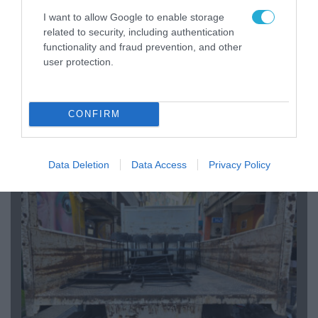
I want to allow Google to enable storage
related to security, including authentication
functionality and fraud prevention, and other
user protection.
07.08.2026 | 20:02
CONFIRM
Ο Γιάννης Αλαφούζος «τέλειωσε» τον
Κωνσταντίνο Ζούλα από τον ΣΚΑΪ – Ο λόγος της
απομάκρυνσής του
Data Deletion
Data Access
Privacy Policy