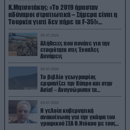
Κ.Μητσοτάκης: «Το 2019 ήμασταν
αδύναμοι στρατιωτικά – Σήμερα είναι η
Τουρκία γιατί δεν πήρε τα F-35!»
(βίντεο)
09.07.2026
Αλήθειες που πονάνε για την
ετοιμότητα στις Ένοπλες
Δυνάμεις
08.07.2026
Το βιβλίο γεωγραφίας
εμφανίζει την Κύπρο και στην
Ασία! – Αναγνώρισαν τα
κατεχόμενα; (φωτο)
04.07.2026
Η γελοία κυβερνητική
ανακοίνωση για την γκάφα του
γραφικού ΣΕΑ Θ.Ντόκου με τους
Ρώσους φαρσέρ