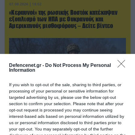
07.08.2026 | 18:02
«Κεραυνοί» της ρωσικής Βοστόκ κατέκαψαν
εξοπλισμό των ΗΠΑ με Ουκρανούς και
Αμερικανούς μισθοφόρους – Δείτε βίντεο
Defencenet.gr -
Do Not Process My Personal
Information
If you wish to opt-out of the sale, sharing to third parties, or
processing of your personal or sensitive information for
targeted advertising by us, please use the below opt-out
section to confirm your selection. Please note that after your
opt-out request is processed you may continue seeing
07.08.2026 | 19:02
interest-based ads based on personal information utilized by
Απετράπη το εγχείρημα Ουκρανών για
us or personal information disclosed to third parties prior to
αντεπίθεση στο Κολομίγτσι: Δείτε το πριν & το
your opt-out. You may separately opt-out of the further
μετά της προσπάθειάς τους (βίντεο)